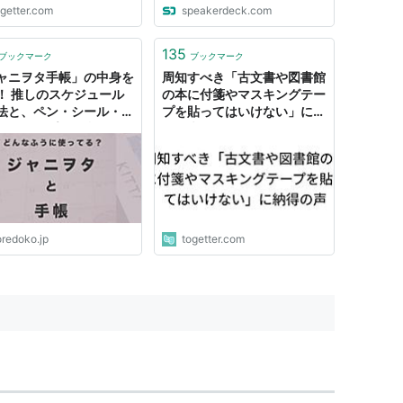
ogetter.com
speakerdeck.com
135
ブックマーク
ブックマーク
ャニヲタ手帳」の中身を
周知すべき「古文書や図書館
！ 推しのスケジュール
の本に付箋やマスキングテー
法と、ペン・シール・マ
プを貼ってはいけない」に納
ングテープの便利アイテ
得の声
 - それどこ
oredoko.jp
togetter.com