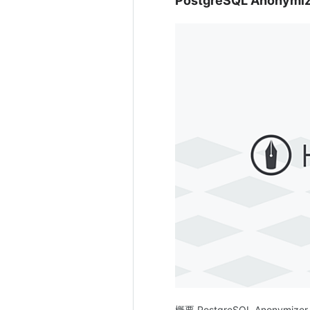
PostgreSQL Ano
概要 PostgreSQL Anonym