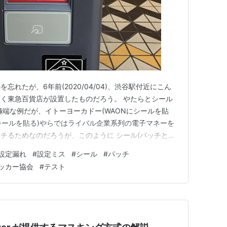
れたが、6年前(2020/04/04)、渋谷駅付近にこん
く東急百貨店が設置したものだろう。 やたらとシール
極端な例だが、イトーヨーカドー(WAONにシールを貼
どにシールを貼る)やらではライバル企業系列の電子マネーを
チるためなのだろうが、このように シール(パッチと言
 使えないように設定する を施した自動販売機をよく見か
設定漏れ
#
設定ミス
#
シール
#
パッチ
ない。 2. 使えないように設定する をしていないもの
ッカー協会
#
テスト