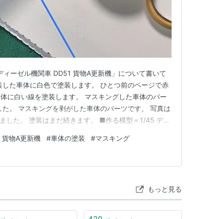
ディーゼル機関車 DD51 貨物A更新機」について書いて
装した車体に白色で塗装します。 ひとつ前のページで赤
体に白い線を塗装します。 マスキングした車体のパー
した。 マスキングを剥がした車体のパーツです。 写真は
撮りました。 塗装はまだ続きます。 ■作る模型＝1/45 ディ
新機 ■メーカー＝アオシマ文化教材社 ■制作期間＝2025
1 貨物A更新機
#
車体の塗装
#
マスキング
9日ごろ □模型を作る人＝夫 □ブログを書く人、このブロ
もっと見る
430