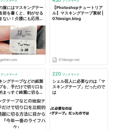
ブックマーク
ブックマーク
の服にはマスキングテー
【Photoshopチュートリア
名前を書くと、剥がせる
ル】マスキングテープ素材 |
まない！介護にも応用可
07design.blog
ライフハック「最近の中
番有益な情報」
ogetter.com
07design.net
220
ブックマーク
ブックマーク
キングテープなどの紙製
シェル芸人に必要なのは「マ
プを、手だけで切り口を
スキングテープ」だったので
的まっすぐ綺麗に切る方
は
目から鱗「天才」「今年
のライフハック」