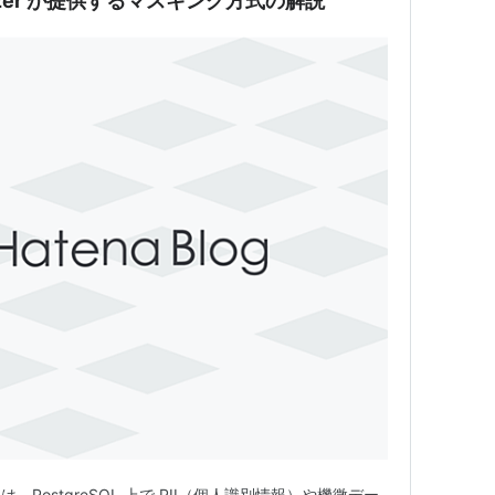
nymizer が提供するマスキング方式の解説
izer は、PostgreSQL 上で PII（個人識別情報）や機微デー