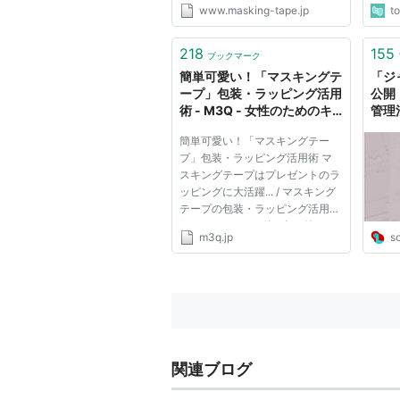
www.masking-tape.jp
t
218
155
ブックマーク
簡単可愛い！「マスキングテ
「ジ
ープ」包装・ラッピング活用
公開
術 - M3Q - 女性のためのキ
管理
ュレーションメディア
スキ
簡単可愛い！「マスキングテー
ムなど
プ」包装・ラッピング活用術 マ
スキングテープはプレゼントのラ
ッピングに大活躍... / マスキング
テープの包装・ラッピング活用術
/ lovely package他...全19件
m3q.jp
s
関連ブログ