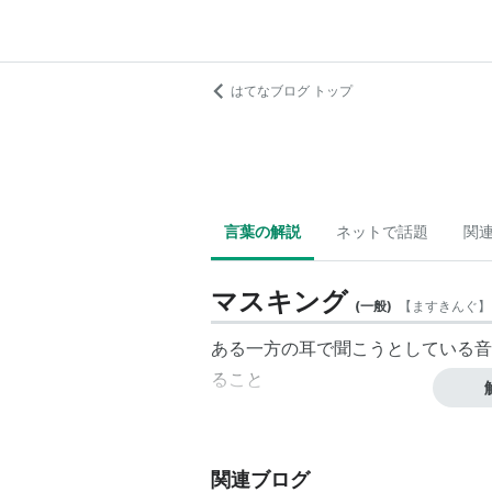
はてなブログ トップ
言葉の解説
ネットで話題
関
マスキング
(
一般
)
【
ますきんぐ
】
ある一方の耳で聞こうとしている音
ること
関連ブログ