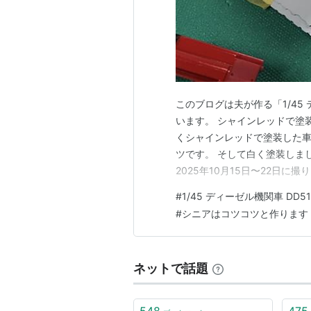
このブログは夫が作る「1/45 
います。 シャインレッドで塗
くシャインレッドで塗装した車
ツです。 そして白く塗装しま
2025年10月15日〜22日に
ーゼル機関車 DD51 貨物A更
#
1/45 ディーゼル機関車 DD5
年8月5日ごろ〜2026年1月
#
シニアはコツコツと作ります
グ…
ネットで話題
548
475