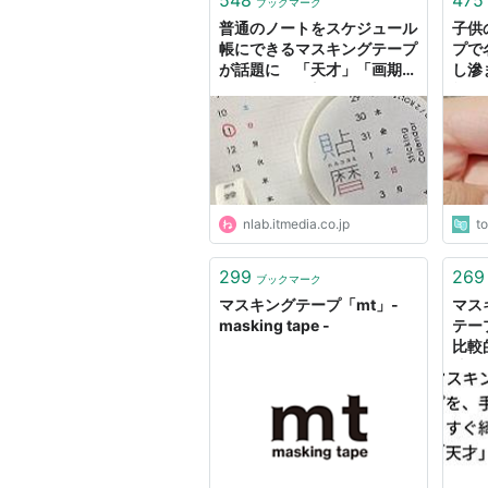
ブックマーク
普通のノートをスケジュール
子供
帳にできるマスキングテープ
プで
が話題に 「天才」「画期
し滲
的」「この発想はなかった」
能な
の声集まる | ねとらぼ
で1
nlab.itmedia.co.jp
t
299
269
ブックマーク
マスキングテープ「mt」-
マス
masking tape -
テー
比較
法に
一番