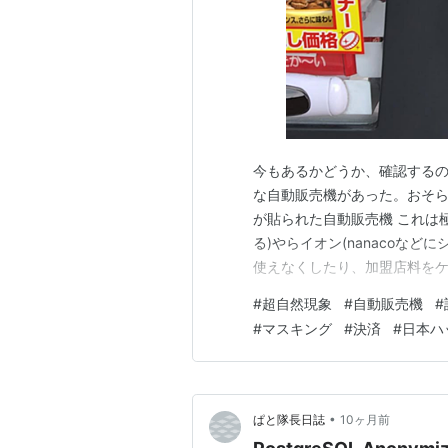
今もあるかどうか、確認するのを忘
な自動販売機があった。おそら
が貼られた自動販売機 これは
る)やらイオン(nanacoな
使えなくしたり、加盟店料をケ
うネタでも良いかもね)を貼る
#
超自然現象
#
自動販売機
#
ける。 だが、話はこれで終わら
#
マスキング
#
決済
#
日本ハ
が、それなりにあるのだ…
•
ぱと隊長日誌
10ヶ月前