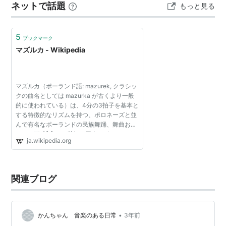
ネットで話題
もっと見る
5
ブックマーク
マズルカ - Wikipedia
マズルカ（ポーランド語: mazurek, クラシッ
クの曲名としては mazurka が古くより一般
的に使われている）は、4分の3拍子を基本と
する特徴的なリズムを持つ、ポロネーズと並
んで有名なポーランドの民族舞踊、舞曲およ
びその形式[1]。 16世紀に国内のポーランド
ja.wikipedia.org
貴族（シュラフタ）の間で流行し、17世紀に
は近隣のヨーロッ...
関連ブログ
•
かんちゃん 音楽のある日常
3年前