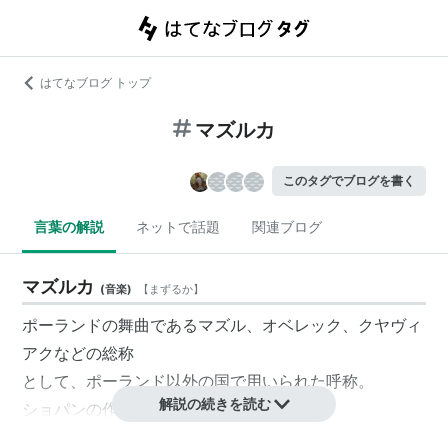
はてなブログ トップ
マズルカ
このタグでブログを書く
言葉の解説
ネットで話題
関連ブログ
マズルカ
(
音楽
)
【
まずるか
】
ポーランドの舞曲であるマズル、オベレック、クヤヴィ
アクなどの総称
として、ポーランド以外の国で用いられた呼称。
解説の続きを読む
ショパンの作品で有名．