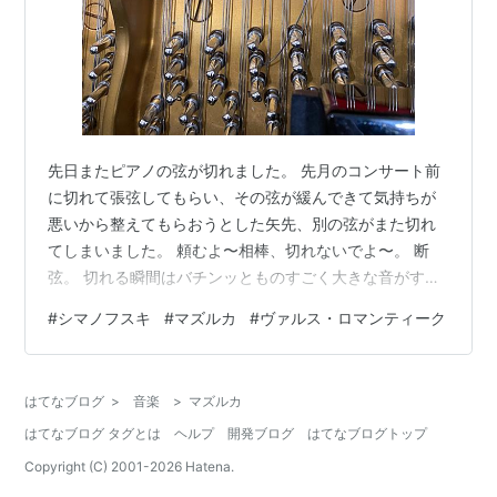
先日またピアノの弦が切れました。 先月のコンサート前
に切れて張弦してもらい、その弦が緩んできて気持ちが
悪いから整えてもらおうとした矢先、別の弦がまた切れ
てしまいました。 頼むよ〜相棒、切れないでよ〜。 断
弦。 切れる瞬間はバチンッとものすごく大きな音がする
ので、集中している時はそれはもう飛び上がるほどビッ
#
シマノフスキ
#
マズルカ
#
ヴァルス・ロマンティーク
クリします。 調律師さん曰く、金属疲労で断弦するから
それだけよく弾いているということらしい（作曲家には
関係ない）のですが、どう考えてもいつもシマノフスキ
はてなブログ
>
音楽
>
マズルカ
を弾いている時に切れるのです。それもコンサート前
はてなブログ タグとは
ヘルプ
開発ブログ
はてなブログトップ
に。 ですので調律師さんには無理を言って来てもらうこ
とになってしまいます。今回も深夜に来てくだ…
Copyright (C) 2001-
2026
Hatena.