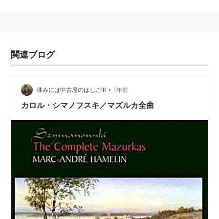
もともとポーランドではこのうちのマズルの舞曲を
mazurek（マズレック）と呼んでいたが、
例えば「２つのマズレック」という時dwa mazurkaと
言ったりすることから、
関連ブログ
mazurkaの名前で他の国に広まった。
•
休みには中古屋のはしごⅢ
1年前
カロル・シマノフスキ／マズルカ全曲