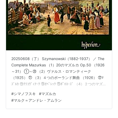
20250608（了） Szymanowski（1882-1937） ／ The
Complete Mazurkas （1）20のマズルカ Op.50 （1926
～31） ①～⑳ （2）ヴァルス・ロマンティーク
（1925） ㉑ （3）４つのポーランド舞曲 （1926） ㉒ﾏ
ｽﾞﾙｶ ㉓ｸﾗｺｳﾞｨｱｰｸ ㉔ｵﾍﾞﾚｯｸ ㉕ﾎﾟﾛﾈｰｽﾞ （4）２つのマズル
カ Op.62 （1933＆1934） ㉖㉗ マルク＝アンドレ・ア
#
シマノフスキ
#
マズルカ
ムラン（ﾋﾟｱﾉ） 録音；2002年8月、ﾛﾝﾄﾞﾝ、ﾍﾝﾘｰ・ｳｯ
#
マルク＝アンドレ・アムラン
ﾄﾞ・ﾎｰﾙ Tot.71：32 CD/ｸﾗｼｯｸ/器楽曲/Ⓟ&Ⓒ 2003
Hyperion/輸入/中古…