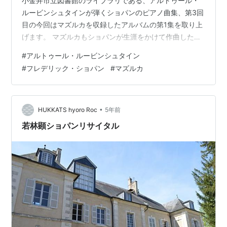
小金井市立図書館のライブラリである、アルトゥール・
ルービンシュタインが弾くショパンのピアノ曲集、第3回
目の今回はマズルカを収録したアルバムの第1集を取り上
げます。 マズルカもショパンが生涯をかけて作曲したジ
ャンルです。この第1集では第1番から第25番が収録され
#
アルトゥール・ルービンシュタイン
ています。 ja.wikipedia.org だいたい1830年～1837年に
#
フレデリック・ショパン
#
マズルカ
かけて、第1番から第25番は作曲されました。いくつかの
作品が同じ作品番号でまとめられており、1曲を単独で弾
くのではなく作品番号でまとめて演奏するためにまとめ
られていると言います。 実際に、一つ一つの演奏時間は
•
HUKKATS hyoro Roc
5年前
短…
若林顕ショパンリサイタル