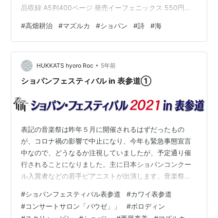
品収録 A5判400ページ 発売イーフェニックス 550円☆
書店、図書館書名 「銀河、ふりしきる」 ISBN 978-4-
#
高畑耕治
#
マズルカ
#
ショパン
#
詩
#
海
908112-17-1出版社イーフェニックス☆ アマゾンなど詩
集・銀河、ふりしきる
•
HUKKATS hyoro Roc
5年前
ショパンフェスティバル in 表参道①
表記の音楽祭は昨年５月に開催されるはずだったもの
が、コロナ禍の影響で中止になり、今年も緊急事態宣言
中なので、どうなるか注視していましたが、予定通り催
行されることになりました。主に日本ショパンコンクー
ル入賞者などの若手ピアニストが出演します。音楽祭の
概要は以下の通りです 【日時】2021年5月24日(月)～5月
#
ショパンフェスティバル表参道
#
カワイ表参道
29日(土) 【会場】カワイ表参道サロン「パウゼ」【演奏
#
コンサートサロン「パウゼ」」
#
ボロディン
会種類】 （Ⅰ）ランチタイムコンサート １２：００～