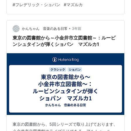
ルバムでは番号がついているものが採用されています。
#
フレデリック・ショパン
#
マズルカ
一方で編集としてはノクターンとは異なり、遺作が含ま
れているという点です。具体的には第42番から第51番は
遺作です。とはいえ、どこか小節が抜けているというよ
うなモーツァルトにあるようなものではなく、細部が詰
•
かんちゃん 音楽のある日常
3年前
められていないというものです。 ja…
東京の図書館から～小金井市立図書館～：ルービ
ンシュタインが弾くショパン マズルカ1
東京の図書館から、5回シリーズで取り上げております、