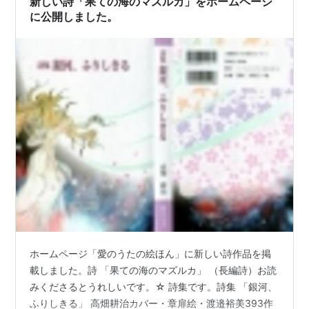
新しい詩「果ての海のマズルカ」をホームページ
に公開しました。
ホームページ「愛のうたの絵ほん」に新しい詩作品を掲
載しました。詩 「果ての海のマズルカ」 （長編詩）お読
みくださるとうれしいです。☆ 詩集です。詩集 「銀河、
ふりしきる」 高畑耕治カバー・章扉絵・渡邉裕美393作