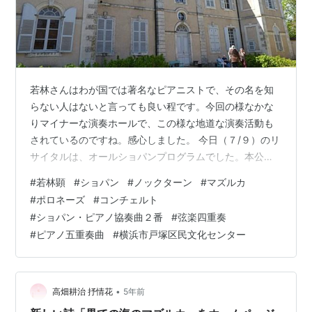
若林さんはわが国では著名なピアニストで、その名を知
らない人はないと言っても良い程です。今回の様なかな
りマイナーな演奏ホールで、この様な地道な演奏活動も
されているのですね。感心しました。 今日（７/９）のリ
サイタルは、オールショパンプログラムでした。本公演
は、２０２０年度に予定されていたものが、コロナ禍の
#
若林顕
#
ショパン
#
ノックターン
#
マズルカ
ため延期されていたもので、２０１８年から全１５回に
#
ポロネーズ
#
コンチェルト
渡るショパンシリーズ演奏の一環として行われたもので
#
ショパン・ピアノ協奏曲２番
#
弦楽四重奏
す。副題として、「ショパンをめぐる旅」と題されてい
#
ピアノ五重奏曲
#
横浜市戸塚区民文化センター
ます。そのVol.12回 目で、あと来年２月までの Vol.13、
Vol.14、 Vol.15の三回を残すのみとなりました。プログラ
ムの概要は以…
•
高畑耕治 抒情花
5年前