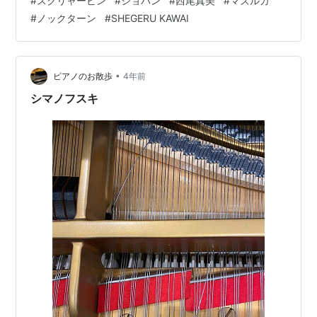
#
スクリャービン
#
ショパン
#
西尾真美
#
マズルカ
（Ⅱ）ピアノリサイタル／室内楽コンサート １８：３０～
#
ノックターン
#
SHEGERU KAWAI
【主催者発表】ショパンの真髄ともいえる「マズルカ」
はショパンが生きた時代を経て大きな契機となり、多く
の作曲家によって書かれま…
•
ピアノのお散歩
4年前
シマノフスキ