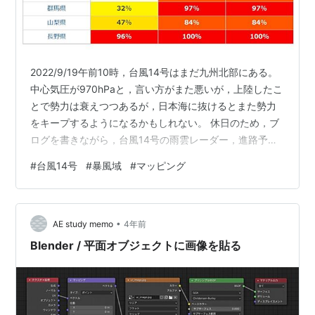
2022/9/19午前10時，台風14号はまだ九州北部にある。
中心気圧が970hPaと，言い方がまた悪いが，上陸したこ
とで勢力は衰えつつあるが，日本海に抜けるとまた勢力
をキープするようになるかもしれない。 休日のため，ブ
ログを書きながら，台風14号の雨雲レーダー，進路予
報，そして自宅周りの雨の状況をPCの画面で見ていた。
#
台風14号
#
暴風域
#
マッピング
ちょうど，神奈川から東京，埼玉，栃木にかけて長い連
続した豪雨雲群がつながっている。しかし，雲の動きが
不安定で，強く降ったりまったく降らなかったりで，予
•
測がつかない。この豪雨雲群の周辺での降水パターンを
AE study memo
4年前
もう少し数値化してくれるといいのだが，と思ってい
Blender / 平面オブジェクトに画像を貼る
た。 その中で，「台風14号の…