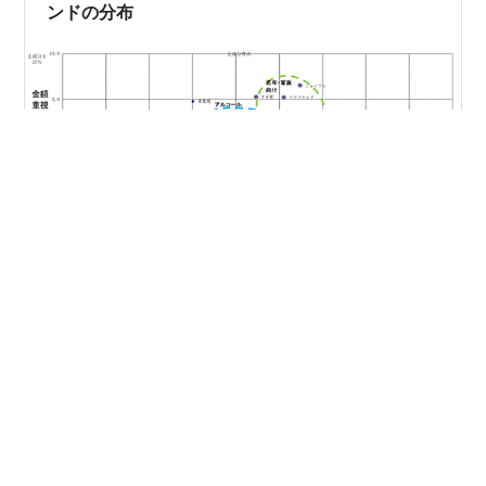
ンドの分布
仮説を立てるにあたり、誰のため？何のため？のメニュ
ーなのかを常に思い浮かべながらレシピや器の選定、販
促物の創作にあたることは、そのメニューの「打率」を
あげるうえで非常に大事になってきます。 誰のため？何
のため？ これをよく考えたいです。 自分の店が誰のため
のものなのか、その認識をしっかりとしなければなりま
#
セグメント
#
ライフスタイル
#
分布
#
マップ