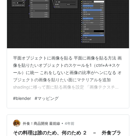
平面オブジェクトに画像を貼る 平面に画像を貼る方法 画
像を貼りたいオブジェクトのスケールを1（ctrl+A→スケ
ール）に統一 これをしないと画像の比率がヘンになる オ
ブジェクトの画像を貼りたい面にマテリアルを追加
shadingに移って面に貼る画像を設定 「画像テクスチ
ャ」「マッピング」「テクスチャ座標」を追加 それぞれ
#
blender
#
マッピング
を下記のように繋ぎ、画像テクスチャで画像を選択 UV
Editingタブから画像の位置や向きを調整
•
外食！商品開発 最前線
4年前
その料理は誰のため、何のため ２ － 外食ブラ