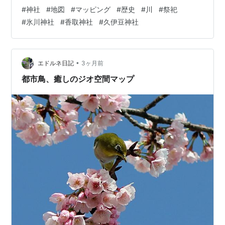
川サミットin荒川』で発表してみませんか？」とお誘いを
#
神社
#
地図
#
マッピング
#
歴史
#
川
#
祭祀
受けたことが始まりでした。 テーマ探しに悩みながら、
#
氷川神社
#
香取神社
#
久伊豆神社
「荒川に関連する何か、私たちの生活に関わるよもやま
話はないか……」と漠然と考えていたとき、たまたま放送
大学のテレビ解説が目に飛び込んできました。そこで
は、「氷川神社が荒川周辺に多く建立されており、水の
•
エドルネ日記
3ヶ月前
脅威に対する守り神としての存在であった…
都市鳥、癒しのジオ空間マップ