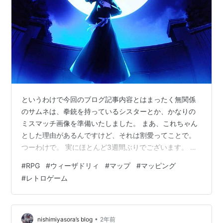
というわけで今回のブログ記事内容とはまったく無関係
のサムネは、拳銃を持っているシスターとか、かなりの
ミスマッチ画像を準備いたしました。 まあ、これちゃん
とした理由があるんですけど、それは割愛ってことで。
つーわけで。 実にほとんど3週間ぶりでございます。 い
やホント申し訳ない。 なお、今回の3週間開いた最大の
#
RPG
#
ウィーザドリィ
#
マップ
#
マッピング
理由は、最近、このブログ記事の中心になっていて今や
#
レトロゲーム
ってるこちらのゲームの、 マッピングにかなりの力を入
れていたからでございます。 このウィーザドリィ。 前に
少し説明したかと思っているんだけど、ドラクエがお手
本にした海外生まれで根強い人気のRPGの先駆けと言っ
•
nishimiyasora’s blog
2年前