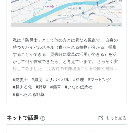
私は「防災士」として他の方とは異なる視点で、 自身の
持つサバイバルスキル（食べられる植物が分かる、採集
することができる、災害時に薬草の活用ができる）を活
かして何か貢献できたら、と考えています。 さっそく実
行してみました！ 災害時の避難場所になる公園や施設は
既に決められているので、では、その周辺にどんな植物
#
防災士
#
減災
#
サバイバル
#
料理
#
マッピング
が生えていて、食べられるのか、薬になるのか、を知っ
#
見える化
#
野草
#
薬草
#
いなか伝承社
ていると役に立つと思うので、私の居住地の指定避難所
#
食べられる野草
から徒歩5分(300ｍ)圏内の、食べられる植物及び薬草を
調査。 徒歩5分圏内エリア ※徒歩5分圏内に絞った理由
は、距離を伸ばせば伸ばすほど使える野草の種類は増え
ネットで話題
もっと見る
ますが、食べられる植物に関しては、…