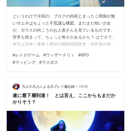
というわけで今回の、ブログの内容とまったく関係が無
いサムネはちょっと不思議な構図。まだまだ幼い少女
が、ガラスの向こうのお人形さんを見ているものです。
背景も相まって、ちょっと怖さがあるかも？ はてさて、
本日は日本に巣食う世紀の国賊売国政党・自民党の総裁
選があったとかで事前のメディアの扇動とも言っても過
#
レトロゲーム
#
ウィザードリィ
#
RPG
言ではない異様なピックアップ報道の中、おそらくはメ
#
マッピング
#
ラスボス
ディアが一番「選出されてほしくなかった」石破茂が新
総裁として当選したということで、高市を熱烈応援して
いたネット右翼、小泉ドラ息子に熱烈なラブコールを送
っていたB層おばはんたち、河野を激推ししていたマスゴ
•
凡人の凡人による凡プレイ備忘録
2年前
ミと己の権力強化に利用しようとした欲にまみれた自…
遂に最下層到達！ とは言え、ここからもまだか
かりそう？