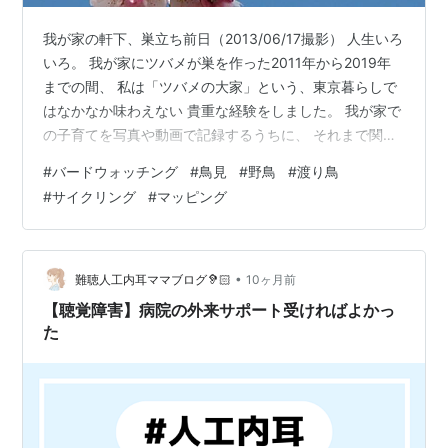
我が家の軒下、巣立ち前日（2013/06/17撮影） 人生いろ
いろ。 我が家にツバメが巣を作った2011年から2019年
までの間、 私は「ツバメの大家」という、東京暮らしで
はなかなか味わえない 貴重な経験をしました。 我が家で
の子育てを写真や動画で記録するうちに、 それまで関心
のなかったバードウォッチングの魅力にも目覚めていき
#
バードウォッチング
#
鳥見
#
野鳥
#
渡り鳥
ました。 水辺をサイクリングしながら撮影した鳥たちの
#
サイクリング
#
マッピング
写真をマップにまとめたのが、 この「都市鳥、癒しのジ
オ空間マップ」です。（文末掲載） ツバメの大家を経験
したことで、鳥たちの鳴き声ひとつにも大切な意味があ
り、 そこには積み上げられてきた「生存戦略」があるの
•
難聴人工内耳ママブログ🦻🏻
10ヶ月前
だと知りました…
【聴覚障害】病院の外来サポート受ければよかっ
た