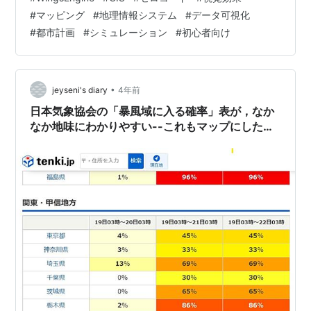
げることができます。つまり、非専門家でも、よくアッ
#
マッピング
#
地理情報システム
#
データ可視化
プグレードされたGISプロジェクトに含まれる地理情報の
#
都市計画
#
シミュレーション
#
初心者向け
大部分を理解することができるようになります。 では、
GISシーンの視覚効果をどのようにして向上させることが
できるでしょうか？本日は、Wings Engineというツール
をご紹介します。これ…
•
jeyseni's diary
4年前
日本気象協会の「暴風域に入る確率」表が，なか
なか地味にわかりやすい--これもマップにした方
がよりわかりやすいかも