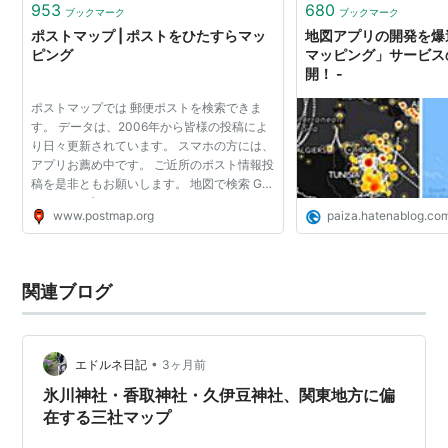
953
680
ブックマーク
ブックマーク
ポストマップ | ポストをひたすらマッ
地図アプリの開発を爆
ピング
マッピング」サービス
開！ -
ポストマップでは 郵便ポストを検索できま
す。 データは、2006年から皆様の投稿によ
り日々更新されています。 スマホの方には、
アプリお薦め中です。 ご近所のポスト情報投
稿を是非ともお願いします。 地図で検索 GO
iPhoneアプリ
www.postmap.org
paiza.hatenablog.co
関連ブログ
•
エドルネ日記
3ヶ月前
氷川神社・香取神社・久伊豆神社、関東地方に偏
在する三社マップ