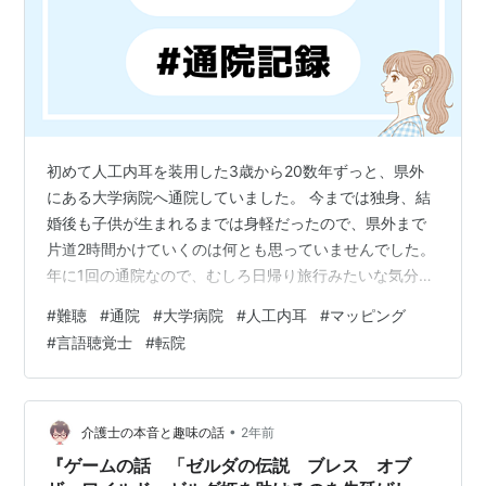
初めて人工内耳を装用した3歳から20数年ずっと、県外
にある大学病院へ通院していました。 今までは独身、結
婚後も子供が生まれるまでは身軽だったので、県外まで
片道2時間かけていくのは何とも思っていませんでした。
年に1回の通院なので、むしろ日帰り旅行みたいな気分で
通院していました。病院が終わったらお買い物してゆっ
#
難聴
#
通院
#
大学病院
#
人工内耳
#
マッピング
くり帰ろうかなあとか、独り身ならではの考えで行動で
#
言語聴覚士
#
転院
きていました。 通院時間問題 現在、子供が二人います。
幼稚園の間に行って帰ってこなきゃ 渋滞して幼稚園お迎
え間に合わなかったらどうしよう 下の子はまだ1歳だから
連れて行かねば 行くまでの2時間お利口さんにしててく
•
介護士の本音と趣味の話
2年前
れるかな？ 大事なマッピン…
『ゲームの話 「ゼルダの伝説 ブレス オブ