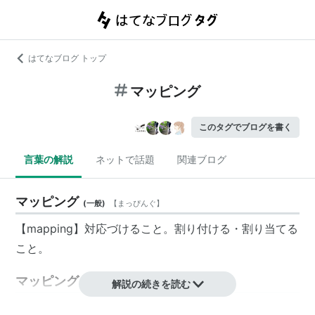
はてなブログ トップ
マッピング
このタグでブログを書く
言葉の解説
ネットで話題
関連ブログ
マッピング
(
一般
)
【
まっぴんぐ
】
【mapping】対応づけること。割り付ける・割り当てる
こと。
マッピング
(
ゲーム
)
解説の続きを読む
【
まっぴんぐ
】
mapping