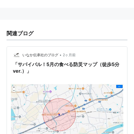
地図作製。
ゲーム用語としては、TRPGやRPGにおける
ダンジョン
の地図を記録する行為を指す。ゲーム内で勝手に記録を
行なってくれるシステムもあれば、プレイヤーが実際に
関連ブログ
紙に地図を書き込みながら作ることもある（TRPGの場
合は後者に限られる）。
•
いなか伝承社のブログ
2ヶ月前
「サバイバル！5月の食べる防災マップ（徒歩5分
ver.）」