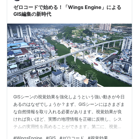
てもいいゲームでございまして、旅…
ゼロコードで始める！「Wings Engine」による
GIS編集の新時代
GISシーンの視覚効果を強化しようという強い動きが今日
あるのはなぜでしょうか？まず、GISシーンにはさまざま
な自然情報を取り入れる必要があります。視覚効果が良
ければ良いほど、実際の地理情報を正確に反映し、シス
テムの実用性を高めることができます。第二に、視覚効
果を改善することで、システムの使用の敷居を大幅に下
#
WingsEngine
#
GIS
#
ゼロコード
#
視覚効果