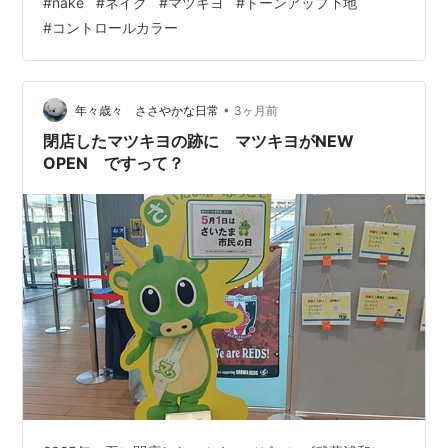
#
nake
#
ネイク
#
マツキヨ
#
トーンアップ下地
す。 2026年5月11日（月）より数量限定で発売される
#
コントロールカラー
「nake ひんやり カラープライマー」は、暑い季節の肌
を心地よく整えながら、理想の素肌感を演出してくれる
トーンアップUV下地です。今回は、ジェンダーレスな魅
力で支持を集める「nake」の新作について、その特徴や
•
年々歳々 ささやかな日常
3ヶ月前
魅力を余すことなくご紹介します…
閉店したマツキヨの跡に マツキヨがNEW
OPEN ですって？