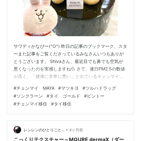
サワディかなぴー(^O^) 昨日の記事のブックマーク、スタ
ーまた記事をご覧くださっているみなさんいつもありが
とうございます。 Shivaさん、最近目でも鼻でも空気が
悪くなったのを実感しますね💦 さて、連日PM2.5の数値
が高く、「健康に非常に悪い」と出ているチェンマイ市
街地です。 とは言っても、家に籠っているわけにもいか
#
チェンマイ MAYA
#
マツキヨ
#
ツルハドラッグ
ず、買い物には出かけます。 幸いにも、自宅コンドから
#
ソンクラーン
#
タイ ゴールド
#
ピントー
MAYAまではすぐなので、外を長時間歩かないといけない
#
チェンマイ移住
#
タイ移住
ようなことはありません。 そんなわけで、今日はニャオ
かなのMAYAでのお買い物と見て歩きの様子を挙げてみま
す。 まずはATMで出金 まずは、モール内のアユタヤ銀行
（通称クル…
•
レンレンのひとりごと…
4ヶ月前
こっくりテクスチャー～MQURE dermaX（ダー