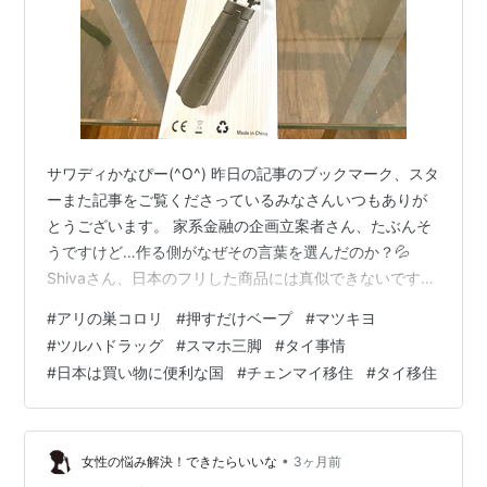
サワディかなぴー(^O^) 昨日の記事のブックマーク、スタ
ーまた記事をご覧くださっているみなさんいつもありが
とうございます。 家系金融の企画立案者さん、たぶんそ
うですけど…作る側がなぜその言葉を選んだのか？💦
Shivaさん、日本のフリした商品には真似できないですよ
ね～ さて、今日は７月３日ですが、あと10日後にチェン
#
アリの巣コロリ
#
押すだけベープ
#
マツキヨ
マイを発ちます。 いよいよ本格的に身の回りの整理をし
#
ツルハドラッグ
#
スマホ三脚
#
タイ事情
始めていて、不用品の処分をする傍ら逆に今のうちに入
#
日本は買い物に便利な国
#
チェンマイ移住
#
タイ移住
手しておく方が良い物も準備しています。 移住に向けて
必要な物もあれこれあるよ～ by ニャオかな まずは、以
前の記事で書いた、アースの「押すだけベープ」と「ア
リの巣コロリ」です。…
•
女性の悩み解決！できたらいいな
3ヶ月前