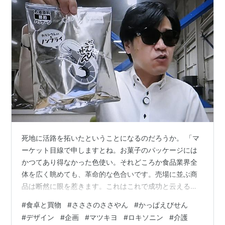
死地に活路を拓いたということになるのだろうか。 「マ
ーケット目線で申しますとね。お菓子のパッケージには
かつてあり得なかった色使い。それどころか食品業界全
体を広く眺めても、革命的な色合いです。売場に並ぶ商
品は断然に眼を惹きます。これはこれで成功と云えるん
じゃないでしょうか」 さささのささやんが、自身のユー
#
食卓と買物
#
さささのささやん
#
かっぱえびせん
チューブチャンネルで紹介した。ナフサ不足による印刷
#
デザイン
#
企画
#
マツキヨ
#
ロキソニン
#
介護
インクの供給不安に対処した、かっぱえびせんの新意匠