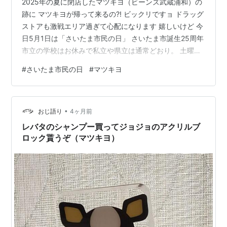
2025年の夏に閉店したマツキヨ（ビーンズ武蔵浦和）の
跡に マツキヨが帰って来るの?! ビックリですョ ドラッグ
ストアも激戦エリア過ぎて心配になります 嬉しいけど 今
日5月1日は「さいたま市民の日」 さいたま市誕生25周年
市立の学校はお休みで私立や県立は通常どおり。 土曜日
に授業を振り替えて昨日を休みにした学校は8連休ですっ
#
さいたま市民の日
#
マツキヨ
て 激しい雨の後 急速に晴れた猫の目天気 （2026/5/1 さ
いたま市南区） グーグルレンズによれば イワナンテン
•
おじ語り
4ヶ月前
レバタのシャンプー買ってジョジョのアクリルブ
ロック貰うぞ（マツキヨ）