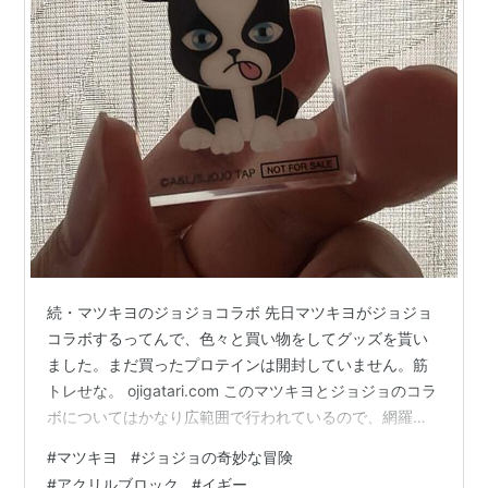
続・マツキヨのジョジョコラボ 先日マツキヨがジョジョ
コラボするってんで、色々と買い物をしてグッズを貰い
ました。まだ買ったプロテインは開封していません。筋
トレせな。 ojigatari.com このマツキヨとジョジョのコラ
ボについてはかなり広範囲で行われているので、網羅は
無理ですが、先日始まった第二弾は僕にとってはかなり
#
マツキヨ
#
ジョジョの奇妙な冒険
熱い内容でした。 マンダム社のレバタを買えばジョジョ
#
アクリルブロック
#
イギー