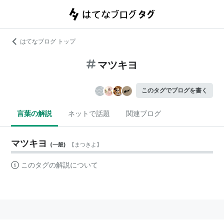
はてなブログ トップ
マツキヨ
このタグでブログを書く
言葉の解説
ネットで話題
関連ブログ
マツキヨ
(
一般
)
【
まつきよ
】
このタグの解説について