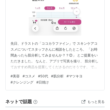
先日、ドラストの「ココカラファイン」で スキンケアコ
スメについてスタッフさんに相談をしたところ、 「お時
間あったら肌分析してみませんか？？😊」 とご提案をい
ただきました。 なんと、アプリで写真を撮り、 肌分析し
ておすすめ商品を提案してくださるのだそうです。 で、
自分のスマホのアプリでも肌分析ができるそうで、 当日
#
美容
#
コスメ
#
50代
#
肌分析
#
マツキヨ
のデータを送るから、 変化を見てみてください！とのこ
#
クレンジング
#
日焼け
と。 ドラストもここまできたのか！！！ びっくり。
で、店内で恥ずかしながら肌分析をしていただいたとこ
ろ、 点数は69点。 肌年齢は34歳。 え、私、55歳ですけ
ネットで話題
もっと見る
ど・・・。😅 正直、「そこまで若く出る？」とは思いま
したが、 スタッフさ…