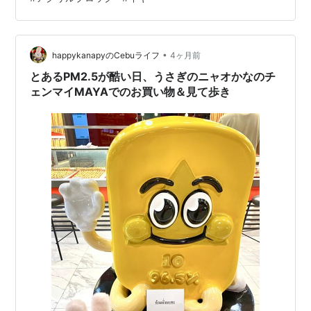
のアクリルブロックプレゼント。 なにが良いってレバタ
を普段から使っているからですよ。 リンク これが香りは
ハーバルで高級感があるし、温冷感スパ処方とかいって
ね、じんわり温かいような気もするのに、スースー冷た
•
happykanapyのCebuライフ
4ヶ月前
い気もするなんか凄い使…
とあるPM2.5が酷い日、うさぎのニャオかなのチ
ェンマイMAYAでのお買い物＆見て歩き