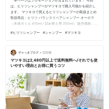
「本ページはプロモーションが含まれています」 今回
は、ヒリツシャンプーがマツキヨで購入可能かを紹介し
ます。 マツキヨで買えるヒリツシャンプーの取扱まとめ
取扱商品：ヒリツ バランスリペアシャンプー オーロラ
（本体ボトル 410ml / 詰め替え用 350ml） 販売価格：本
体 税込1,650円 / 詰め替え用 税込1,320円 ※オンラインス
#
ヒリツシャンプー
#
シャンプー
#
マツキヨ
トア価格 便利な機能：リアルタイム在庫確認、オンライ
ン注文の店頭受取りサービス ポイント特典：通常ポイン
ト（本体15P / 詰替12P）＋最大400ポイント追加の特別
•
キャンペーン 楽天の公式なら、5％オフになるお得な定
ザゃっきブログ
22日前
期購入があります↓ hiritu(ヒリ…
マツキヨは2,480円以上で送料無料へ/それでも使
いやすい理由とお得に買うコツ