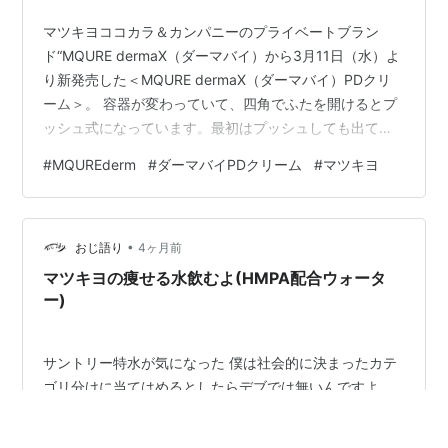
マツキヨココカラ＆カンパニーのプライベートブラン
ド“MQURE dermaX（ダーマバイ）から3月11日（水）よ
り新発売した＜MQURE dermaX（ダーマバイ）PDクリ
ーム＞。 容器が変わっていて、四角でふたを開けるとプ
ッシュ式になっています。最初はプッシュしても出てこ
ず一瞬戸惑いましたが、数回プッシュしたらでてきまし
#
MQUREderm
#
ダーマバイPDクリーム
#
マツキヨ
た。2プッシュを顔全体にハンドプレスで肌に馴染ませま
す。無香料でこっくりとしたテックスチャー。肌に伸ば
すとしっとりしているのにべとつかずサラッとしていま
•
す。お肌がベールに包まれたようななめらかな使い心地
おじ語り
4ヶ月前
です。 MQURE derma× エムキュアダーマバイ ＰＤクリ
マツキヨの痩せる水飲むよ(HMPA配合ウォータ
ーム内容量…
ー)