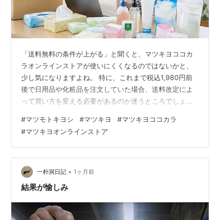
「送料無料の条件が上がる」と聞くと、マツキヨココカ
ラオンラインストアが使いにくくなるのではないかと、
少し気になりますよね。 特に、これまで税込1,980円前
後で日用品や化粧品を注文していた場合、送料改定によ
って買い方を変える必要があるのか迷うところでしょ
う。 マツキヨココカラオンラインストアでは、2026年7
#
マツモトキヨシ
#
マツキヨ
#
マツキヨココカラ
月30日のシステムメンテナンス完了後から、送料無料に
#
マツキヨオンラインストア
なる購入金額が税込1,980円以上から税込2,480円以上へ
変更されます。 ただし、基本送料は据え置かれるうえ、
店頭受取なら商品価格にかかわらず送料無料で利用でき
るため、使い方を少し工夫すれば負担を抑えられます。
•
一朴洞日記
1ヶ月前
日用品や食品、スキンケア…
結果が愉しみ