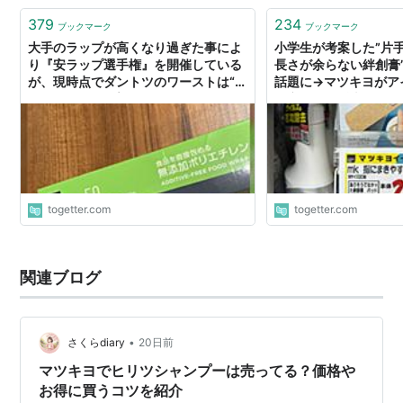
379
234
ブックマーク
ブックマーク
大手のラップが高くなり過ぎた事によ
小学生が考案した”片
り『安ラップ選手権』を開催している
長さが余らない絆創膏
が、現時点でダントツのワーストは“マ
話題に→マツキヨがア
ツキヨPBラップ”です
て商品化し販売されて
togetter.com
togetter.com
関連ブログ
•
さくらdiary
20日前
マツキヨでヒリツシャンプーは売ってる？価格や
お得に買うコツを紹介