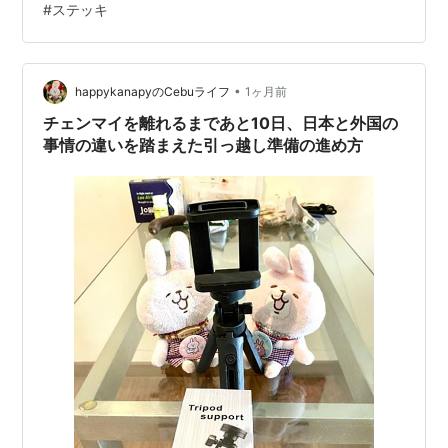
#
ステッキ
デザインについてである。 「それにですね、カラー印刷
を排してモノクロにしたと云ってますけど、白と黒と銀
の三色ですよね。銀は材質の地色かもしれませんが、け
っして単純なモノクロ印刷ではありません」 同…
•
happykanapyのCebuライフ
1ヶ月前
チェンマイを離れるまであと10日、日本と外国の
事情の違いを踏まえた引っ越し準備の進め方