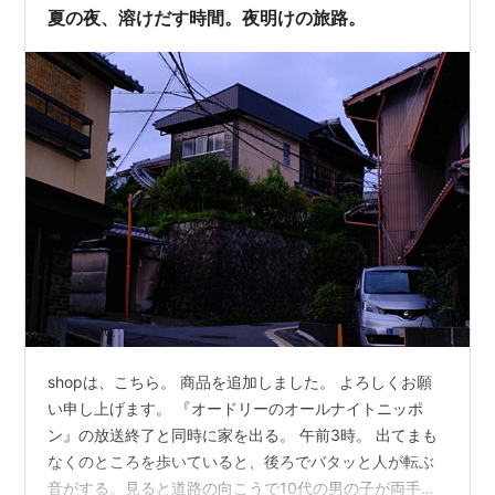
津飯。 フワフワの卵に、餡がたっぷり。最高です。 ご馳
夏の夜、溶けだす時間。夜明けの旅路。
走様でした。
shopは、こちら。 商品を追加しました。 よろしくお願
い申し上げます。 『オードリーのオールナイトニッポ
ン』の放送終了と同時に家を出る。 午前3時。 出てまも
なくのところを歩いていると、後ろでバタッと人が転ぶ
音がする。見ると道路の向こうで10代の男の子が両手を