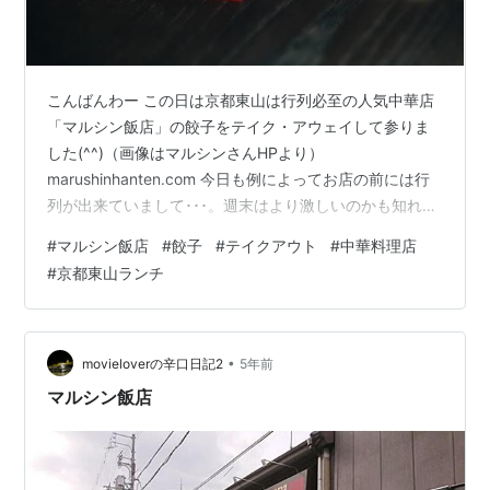
こんばんわー この日は京都東山は行列必至の人気中華店
「マルシン飯店」の餃子をテイク・アウェイして参りま
した(^^)（画像はマルシンさんHPより）
marushinhanten.com 今日も例によってお店の前には行
列が出来ていまして･･･。週末はより激しいのかも知れま
せんが、平日でも行列が出来ていますよね･･･。 私も何度
#
マルシン飯店
#
餃子
#
テイクアウト
#
中華料理店
か昼飯に行ったものの、行列とか超絶苦手なモンで･･都
#
京都東山ランチ
度、諦めて他へ行く･･の繰り返しでして･･･未だ、店頭で
いただいた事が無いんですよね～･･^^; しかし、今日はマ
ルシンの餃子を買って帰る！という強い決意を持って来
たので^^;仕方ないから順番待ってテイクアウトを･･･
•
movieloverの辛口日記2
5年前
と、…
マルシン飯店