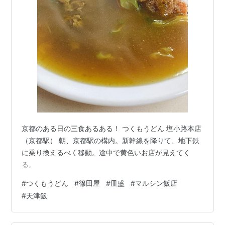
京都のある日の三食あるある！ つくもうどん 塩小路本店
（京都駅） 朝、京都駅の構内。新幹線を降りて、地下鉄
に乗り換えるべく移動。途中で黄色いお店が見えてく
る。
#
つくもうどん
#
篠田屋
#
皿盛
#
マルシン飯店
#
天津飯