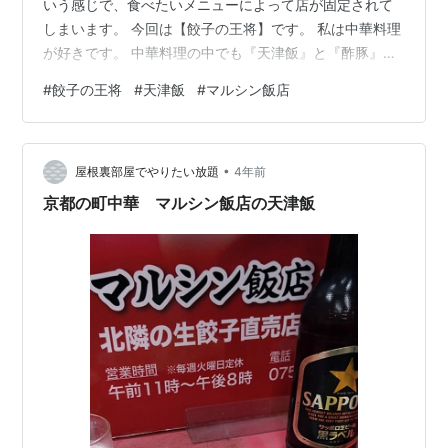
いう感じで、食べたいメニューによって店が固定されて
しまいます。 今回は【餃子の王将】です。 私は中華料理
が好きです。 中華料理の中でも『天津飯』と『酢豚』が
好き。 この２品にはちょっとこだわりがあります。とい
#
餃子の王将
#
天津飯
#
マルシン飯店
っても細かいこだわりではなく『自分好みの味かどう
か』だけです。 リンク で、餃子の王将で食べるメニュー
は『天津飯』です。 今では店舗によってそんなに味に違
•
いはありませんが、以前は各店舗で味が違いました。同
屋根裏部屋でやりたい放題
4年前
じ【餃子の王将】でも店舗によって、美味しい天津飯、
京都の町中華 マルシン飯店の天津飯
美味しくない天津飯があったんです。 …