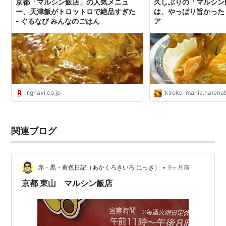
京都「マルシン飯店」の人気メニュ
久しぶりの「マルシン
ー、天津飯がトロットロで絶品すぎた
は、やっぱり旨かった 
- ぐるなび みんなのごはん
ア
r.gnavi.co.jp
kiroku-mania.hatena
関連ブログ
•
赤・黒・黄色日記（あかくろきいろ にっき）
9ヶ月前
京都 東山 マルシン飯店