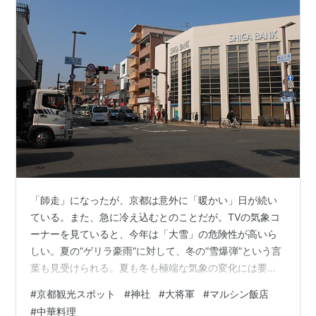
「師走」になったが、京都は意外に「暖かい」日が続い
ている。また、急に冷え込むとのことだが。TVの気象コ
ーナーを見ていると、今年は「大雪」の危険性が高いら
しい。夏の”ゲリラ豪雨”に対して、冬の”雪爆弾”という言
葉も見受けられる。夏も冬も極端な気象の変化には要注
意だ。 先日（11月第4週のある日）、最後（4番目）の
#
京都観光スポット
#
神社
#
大将軍
#
マルシン飯店
「大将軍社」へ参拝した。『大将軍神社（東三條社）』
#
中華料理