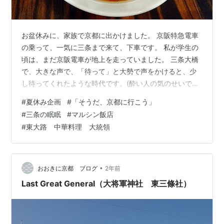
お盆休みに、家族で京都に出かけました。 京阪特急電車
の乗って、一気に三条まで来て、下車です。 私が学生の
頃は、まだ京阪電車が地上を走っていました。 三条大橋
で、大きな声で、「待って」と大勢で声をかけると、少
し待ってくれたような時代です。(酔い人の気のせいです)
三条駅が出発終点の時代です。 出町柳まで繋がっていな
#
夏休み企画
#
「そうだ、京都に行こう」
かったです。 懐かしい時代です。 大晦日、八坂さんでは
#
三条の眠眠
#
マルシン飯店
境内に「をけら火」貰って、縄を回しながら、家に持ち
#
東大路 中華料理 大統領
帰って、雑煮の火にするんですよね。 バスなどでも、車
内で火を回していた時代です。 そんな時代から、私が子
供を連れて、京都三条にやって来るとは、予想も出来な
かったことです。 昨日の記事…
•
おおきに京都 ブログ
2年前
Last Great General（大将軍神社 東三條社）