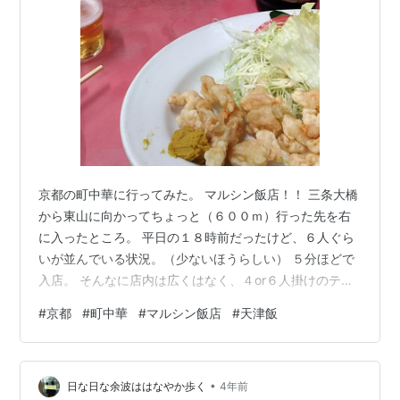
京都の町中華に行ってみた。 マルシン飯店！！ 三条大橋
から東山に向かってちょっと（６００ｍ）行った先を右
に入ったところ。 平日の１８時前だったけど、６人ぐら
いが並んでいる状況。（少ないほうらしい） ５分ほどで
入店。 そんなに店内は広くはなく、４or６人掛けのテー
ブルを横に板で仕切っていて、 横に隣り合わせで座る方
#
京都
#
町中華
#
マルシン飯店
#
天津飯
式。（その板とはビールの後ろの赤い仕切り板） まず
は、ビール。えびの天ぷら、餃子。 ビールはサッポロの
黒の大瓶。やっぱり黒は旨いなぁ。 えびの天ぷらはから
•
しが合う。 餃子はやさしい感じ。美味い。 で、締めは天
日な日な余波ははなやか歩く
4年前