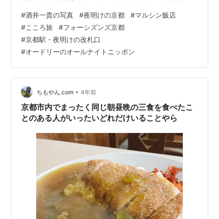
つき起き上がって、口からこぼれた飴か何かを、とっさ
#
酒井一貴の写真
#
夜明けの京都
#
マルシン飯店
に口に戻している。 時間が時間だし、寝ぼけていたのか
#
こころ旅
#
フォーシズンズ京都
何だか、よくわからない。 こんな時間に出かける用事っ
#
京都駅・夜明けの改札口
て、いったいなんだろう？・・・と思う自分も他人のこ
#
オードリーのオールナイトニッポン
とは言えない。 声をかけようかとも思ったが、恥ずかし
いだろうから構わない方がよいだろうと、黙ることにす
る。 転んでも独り・・・それも寂…
•
ちもやん.com
4年前
京都市内でまったく同じ朝昼晩の三食を食べたこ
とのある人がいったいどれだけいることやら