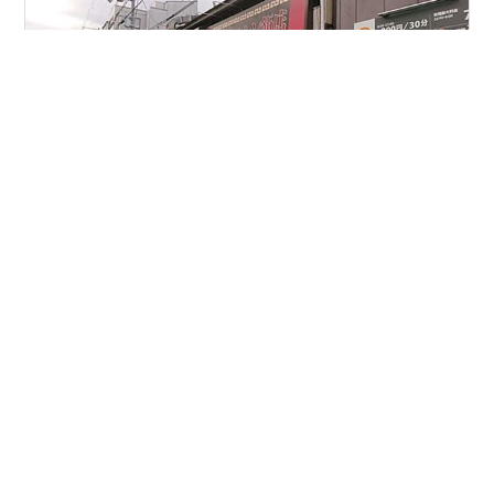
1月24日（月） この日のランチは東山区のマルシン飯店
でいただいた。 東山三条を下った西側にある中華料理店
で、よくＴＶで紹介されるためか行列の絶えないお店。
わたし初めての訪問。 メニュをみると千円オーバーのも
のは少なく、リーズナブルな街の中華屋さんって感じ。
このお店の名物は天津飯とギョーザで、他の人の注文を
#
中華料理
#
マルシン飯店
聞いていてもほとんどが天津飯とギョーザの組み合わ
せ。 もちろんわたしも天津飯750円とギョーザ330円を
いただいた。ギョーザはパリパリに香ばしく焼かれた皮
•
とふんわりした餡のバランスがよくてとっても美味し
ペペごと
5年前
い。さすがに自販機で売るだけのことはある。しかし天