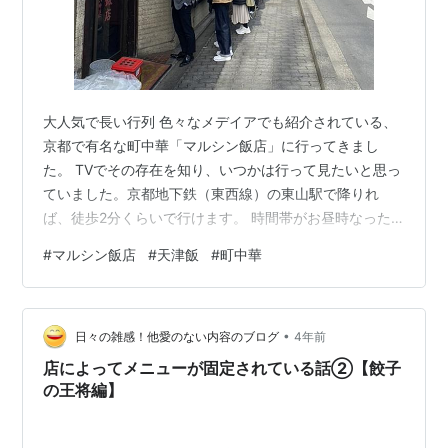
大人気で長い行列 色々なメデイアでも紹介されている、
京都で有名な町中華「マルシン飯店」に行ってきまし
た。 TVでその存在を知り、いつかは行って見たいと思っ
ていました。京都地下鉄（東西線）の東山駅で降りれ
ば、徒歩2分くらいで行けます。 時間帯がお昼時なった
ため、着いたときは、既に長蛇の列が出来ていました。
#
マルシン飯店
#
天津飯
#
町中華
並ぶこと１時間あまり。やっと入店出来ました。もちろ
ん、満席状態でした。 ここでは、天津飯が有名で、御多
分に洩れず「天津飯」と餃子を注文しました。 有名な天
•
津飯 餃子も絶品 メニュー やはり有名なだけあって、味
日々の雑感！他愛のない内容のブログ
4年前
は確かに美味しく、量も多い。特に卵のあんかけが絶品
店によってメニューが固定されている話②【餃子
です。餃子も熟成豚肉の餃子も絶品でし…
の王将編】