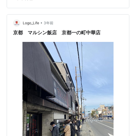
*1。この日は少し時間に余裕が無かったので、地下鉄を
利用することに。市営地下鉄東西線『東山駅』で下車。
市バスなら最寄駅は『東山三条』。 東山三条交差点（信
号機のある車線は『三条通』）※南東角から撮影 そう言
•
Logo_Life
3年前
えば、この辺りは有名な中華料理店…
京都 マルシン飯店 京都一の町中華店