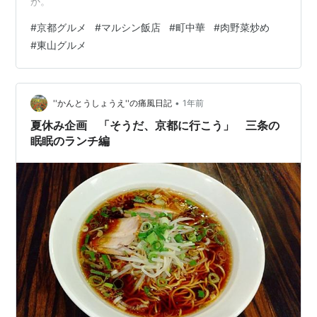
か。
#
京都グルメ
#
マルシン飯店
#
町中華
#
肉野菜炒め
#
東山グルメ
•
''かんとうしょうえ''の痛風日記
1年前
夏休み企画 「そうだ、京都に行こう」 三条の
眠眠のランチ編