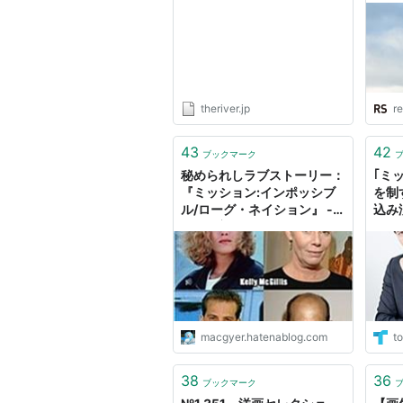
ル／デッドレコニング PART
ONE』 | THE RIVER
theriver.jp
re
43
42
ブックマーク
秘められしラブストーリー：
｢ミ
『ミッション:インポッシブ
を制
ル/ローグ・ネイション』 -
込み
冒険野郎マクガイヤー
い
macgyer.hatenablog.com
to
38
36
ブックマーク