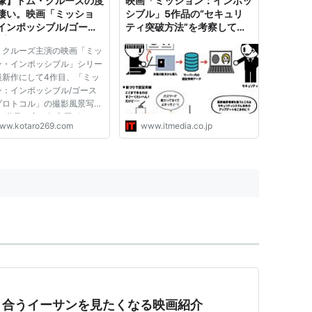
像】トム・クルーズの度
映画「ミッション：インポッ
凄い。映画「ミッショ
シブル」5作品の“セキュリ
インポッシブル/ゴース
ティ突破方法”を考察してみ
プロトコル」の撮影舞台
た
・クルーズ主演の映画「ミッ
真12枚
ン・インポッシブル」シリー
最新作にして4作目、「ミッ
ン：インポッシブル/ゴース
プロトコル」の撮影風景写真
。 世界一高い超高層ビル、
ww.kotaro269.com
www.itmedia.co.jp
ジュ・ハリファでのアクショ
ーンはスタントマンを使わず
トム・クルーズ本人がスタン
とのこと。 言葉でそう言...
き合うイーサンを見たくなる映画紹介