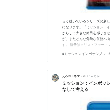
長く続いているシリーズの新
になります。『ミッション：
からして大きな節目を感じさ
が、またどんな危険な任務へ
す。 監督はクリストファー・
ヘイリー・アトウェル、ポム
#
ミッションインポッシブル
ます。日本では2025年5月2
シリーズものだけど入り口はあ
•
えみのシネマラボ
1ヶ月前
ミッション：インポッ
なしで考える