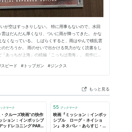
いが空はすっきりしない。 特に用事もないので、水回
う雲はだんだん厚くなり、ついに雨が降ってきた。 かな
えなくなっている。 しばらくすると、雨はやんで積乱雲
たのだろうか。 雨のせいで出かける気力がなく読書をし
だ「あっちが上海」の続編「こっちは渤海」。 前作に負
も、そのくだらなさが疲弊した自分にはエナジードリン
#
スピード
#
トップガン
#
ジンクス
ナジードリンクは飲んだことがないが．．． 人生には
というのは、小説に…
もっと見る
55
ックマーク
ブックマーク
ム・クルーズ映画”の快作
映画『ミッション：インポッ
ッション：インポッシブ
シブル ローグ・ネイショ
デッドレコニング PART
ン』ネタバレ・あらすじ・感
』
想。トム・クルーズ（当時