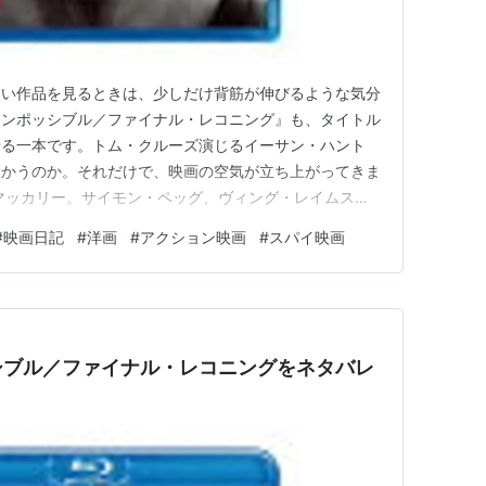
しい作品を見るときは、少しだけ背筋が伸びるような気分
インポッシブル／ファイナル・レコニング』も、タイトル
せる一本です。トム・クルーズ演じるイーサン・ハント
向かうのか。それだけで、映画の空気が立ち上がってきま
マッカリー。サイモン・ペッグ、ヴィング・レイムス、
・クレメンティエフ、イーサイ・モラレスらが出演してい
#
映画日記
#
洋画
#
アクション映画
#
スパイ映画
3日に公開された、169分のスパイアクション映画です。
る 『ミッション：イ…
シブル／ファイナル・レコニングをネタバレ