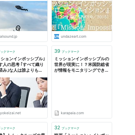
53歳）だけを観る映画。命
を削る「狂気の沙汰」の映画
製作に敬意。
alsound.jp
undazeart.com
39
ブックマーク
ブックマーク
ッションインポッシブル｣
ミッションインポッシブルの
す人の思考 ｢すべて織り
世界が現実に！？米国防総省
済み｣な人は誰よりも強
が情報をモニタリングできる
「仮想現実コンタクトレン
ズ」を開発中
yokeizai.net
karapaia.com
32
ブックマーク
ブックマーク