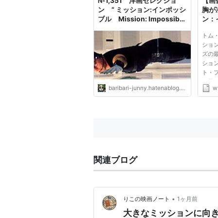
№1,351 洋画セレクショ
【画
ン “ ミッション:インポッシ
胸が
ブル Mission: Impossible
ン：
” - 万 屋 エ ン タ メ 情 報 局
ト・
トム
裏 写
ショ
ズの
ショ
ト・
12枚
baribari-junny.hatenablog.com
w
ブル
ンシ
に、
トした
関連ブログ
•
りこの映画ノート
1ヶ月前
大きなミッションに向