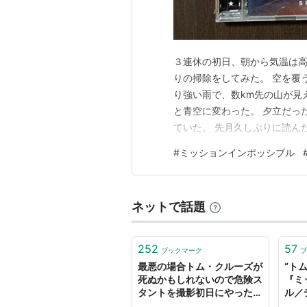
３連休の初日、朝から気温は高
りの掃除をしてみた。 空を覆
り強い雨で、数km先の山が見
と青空に変わった。 夕立だっ
ていた。 先月久しぶりに読ん
けず劣らずのくだらなさ。 で
#
ミッションインポッシブル
クより必要なのだと思う。 エ
「くだらない」が必要だ 続編
ネットで話題
252
57
ブックマーク
ブ
最悪の場合トム・クルーズが
“ト
死ぬかもしれないので危険ス
『ミ
タントを撮影初日にやった
ル／
『ミッション：インポッシブ
ONE