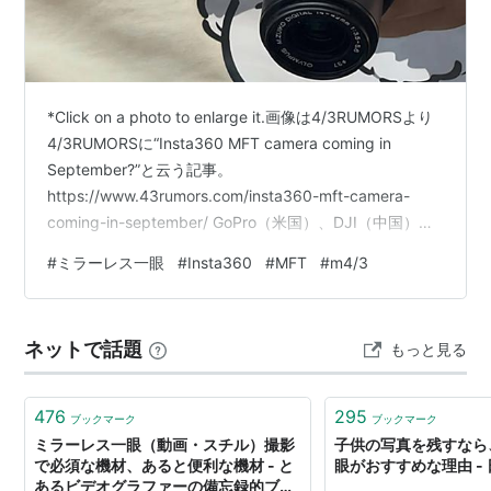
*Click on a photo to enlarge it.画像は4/3RUMORSより
4/3RUMORSに“Insta360 MFT camera coming in
September?”と云う記事。
https://www.43rumors.com/insta360-mft-camera-
coming-in-september/ GoPro（米国）、DJI（中国）、
と共に3大アクションカメラメーカーの一角を成す
#
ミラーレス一眼
#
Insta360
#
MFT
#
m4/3
Insta360（中国）から9月にマイクロフォーザース
（MFT）規格のミラーレス（レンズ交換式デジタル一眼
カメラ）が登場か？と云うビックリなニュース。 なぜビ
ネットで話題
もっと見る
ックリなのかと云え…
476
295
ブックマーク
ブックマーク
ミラーレス一眼（動画・スチル）撮影
子供の写真を残すなら
で必須な機材、あると便利な機材 - と
眼がおすすめな理由 -
あるビデオグラファーの備忘録的ブロ