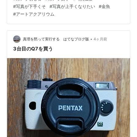
#
写真が下手くそ
#
写真が上手くなりたい
#
金魚
#
アートアクアリウム
•
真理を黙って実行する はてなブログ版
4ヶ月前
3台目のQ7を買う