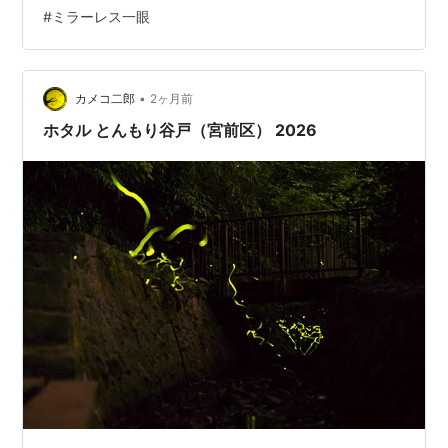
も、今年４月末の九州旅行中、初めてそのことに気づき
#
ミラーレス一眼
ました。 しかし、普通に撮れる写真もあったので、その
まま使い続けて帰ってきました。 今後をどうするか考え
たところ、パナソニックの『ＧＦ３』故障修理窓口はす
でに終了しているし、かとい…
•
カメコ二郎
2ヶ月前
ホタル とんもり谷戸（宮前区） 2026