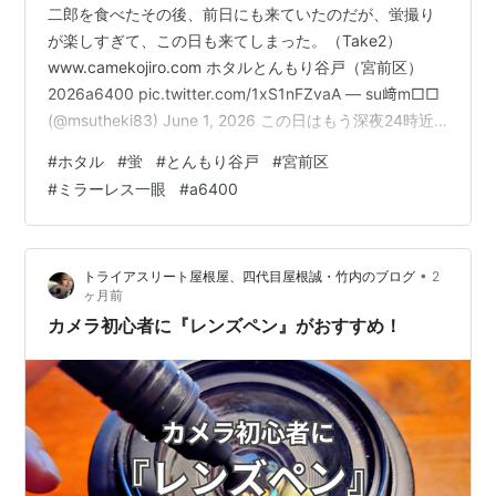
二郎を食べたその後、前日にも来ていたのだが、蛍撮り
が楽しすぎて、この日も来てしまった。（Take2）
www.camekojiro.com ホタルとんもり谷戸（宮前区）
2026a6400 pic.twitter.com/1xS1nFZvaA — su﨑m□□
(@msutheki83) June 1, 2026 この日はもう深夜24時近
くで、貸切状態。 こう言ったものを見に来た際に何が嫌
#
ホタル
#
蛍
#
とんもり谷戸
#
宮前区
かって、シーズンや土日など人が多くなると、必然的に
#
ミラーレス一眼
#
a6400
マナーの悪い人が出てきたりうるさくなったりで、趣が
激減して萎えるので、ピーク時間ではないかもしれない
が、それでも人がいない方が遥かに良い雰囲気。 かなり
•
トライアスリート屋根屋、四代目屋根誠・竹内のブログ
2
飛んでい…
ヶ月前
カメラ初心者に『レンズペン』がおすすめ！