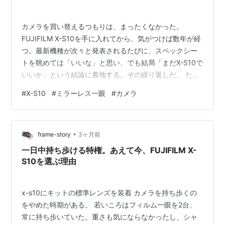
カメラを買い替えるつもりは、まったくなかった。
FUJIFILM X-S10を手に入れてから、気がつけば数年が経
つ。最新機種が次々と発表されるたびに、スペックシー
トを眺めては「いいな」と思い、でも結局「まだX-S10で
いいか」という結論に着地する。その繰り返しだ。 た
だ、正直に告白すると、一点だけ不満がある。AFだ。 カ
#
X-S10
#
ミラーレス一眼
#
カメラ
メラの背面液晶に表示された、飛行する猛禽類の頭部に
緑色のフォーカス枠（被写体認識AF）がピントを合わせ
ている画面 日常のスナップや風景なら問題ない。しかし
•
動き回る子供を追うとき、飛んでいる鳥を狙うとき——
frame-story
3ヶ月前
X-S10のAFは、正直に言って「惜しい」と感じる場面が
一日中持ち歩ける特権。あえて今、FUJIFILM X-
出てくる。この一点…
S10を選ぶ理由
x-s10にキットの標準レンズを装着 カメラを持ち歩くの
をやめた時期がある。 若いころはフィルム一眼を2台、
常に持ち歩いていた。重さも気にならなかったし、シャ