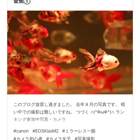
金魚①
このブログ放置し過ぎました。 去年８月の写真です。 暗
い中での撮影は難しいですね。 つづく ∩(^ΦωΦ^)∩ ラン
キング参加中写真・カメラ
#
canon
#
EOSKissM2
#
ミラーレス一眼
#
カメラ初心者
#
カメラ女子
#
写真撮影