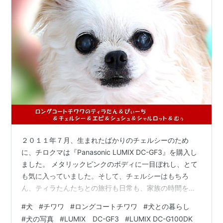
２０１１年７月、生まれたばかりのチェルシーのため
に、チロクマは『Panasonic LUMIX DC-GF3』を購入し
ました。 メタリックピンクのボディに一目ぼれし、とて
も気に入っていました。そして、チェルシーはもちろ
ん、ティラたんたちとの旅行も日常も、家族の時間をず
っと撮ってきました。 あれから１５年。『ＧＦ３』で撮
#
犬
#
チワワ
#
ロングコートチワワ
#
犬との暮らし
った写真が白飛びするようになってしまいました。それ
#
犬の写真
#
LUMIX DC-GF3
#
LUMIX DC-G100DK