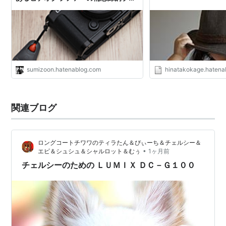
グ
sumizoon.hatenablog.com
hinatakokage.hatena
関連ブログ
ロングコートチワワのティラたん＆ぴぃーち＆チェルシー＆
•
エピ＆シュシュ＆シャルロット＆むぅ
1ヶ月前
チェルシーのための ＬＵＭＩＸ ＤＣ－Ｇ１００