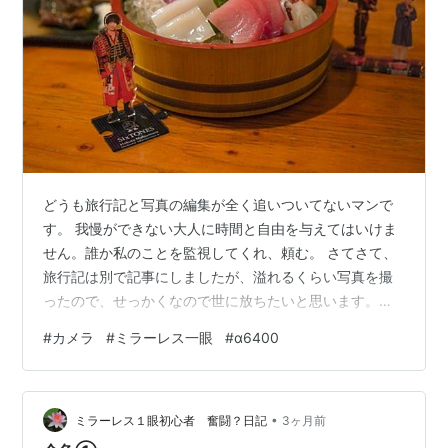
どうも旅行記と写真の編集が全く追いついてないマンで
す。 我慢ができない大人に時間と自由を与えてはいけま
せん。誰か私のことを監視してくれ、頼む。 さてさて、
旅行記は別で記事にしましたが、溢れるくらい写真を撮
ったので、せっかくなので世に放ちたいと思います。い
っぱい見て（大の字） 旅行記 meeeko607.hateblo.jp ち
#
カメラ
#
ミラーレス一眼
#
α6400
なみに旅行記に載せている写真は選抜メンバーです。 使
用機材 SONY(ソニー) APS-C ミラーレス一眼カメラ
α6400 ボディ(レンズなし) ブラック ILCE-6400 B Sony
•
Amazon SONY 単焦点レンズ E 35mm F1.8 OSS ソニー
ミラーレス１眼初心者 奮闘？日記
3ヶ月前
E…