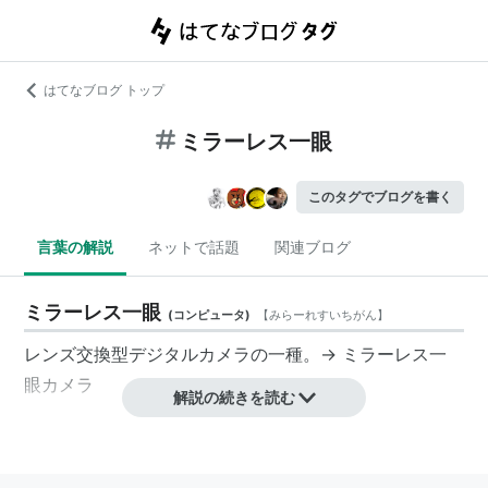
はてなブログ トップ
ミラーレス一眼
このタグでブログを書く
言葉の解説
ネットで話題
関連ブログ
ミラーレス一眼
(
コンピュータ
)
【
みらーれすいちがん
】
レンズ交換型
デジタルカメラ
の一種。→
ミラーレス一
眼カメラ
解説の続きを読む