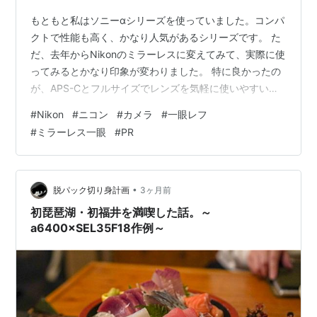
もともと私はソニーαシリーズを使っていました。コンパ
クトで性能も高く、かなり人気があるシリーズです。 た
だ、去年からNikonのミラーレスに変えてみて、実際に使
ってみるとかなり印象が変わりました。 特に良かったの
が、APS-Cとフルサイズでレンズを気軽に使いやすいと
ころ。用途によってボディを変えたり、レンズを共有し
#
Nikon
#
ニコン
#
カメラ
#
一眼レフ
ながら楽しめるのはかなり便利だと感じています。 さら
#
ミラーレス一眼
#
PR
に、Nikonならではの自然で綺麗な色味や空気感のある写
りも魅力。風景や日常を撮るだけでも、どこか柔らかく
て落ち着いた雰囲気に仕上がるので、撮るのが楽しくな
りました。 最近はデザイン性の高いモデルも増えてい
•
脱パック切り身計画
3ヶ月前
て、「カメラを持って出かけ…
初琵琶湖・初福井を満喫した話。～
a6400×SEL35F18作例～