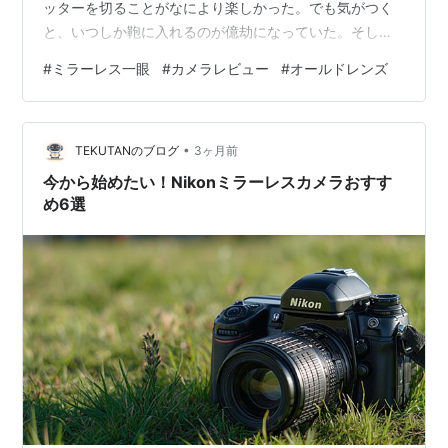
ッターを切ることがなにより楽しかった。でも気がつく
と、いつしか鞄に入れるのが億劫になっていた。そして
デジカメの時代がやってきて、さらにスマホカメラの画
#
ミラーレス一眼
#
カメラレビュー
#
オールドレンズ
質が向上してくると、「もうスマホで十分」と自分に言
い聞かせていた。 それは「カメラが好き」という気持ち
が薄れたのではなく、ただ重さに負けていたということ
•
だ。 でも、撮り続けるうちに気づいてしまった。きれい
TEKUTANのブログ
3ヶ月前
には撮れている。でも、薄い。光の奥行きがない。空気
今から始めたい！Nikonミラーレスカメラおすす
感がない。自分が「見た」世界と、画面の…
め6選