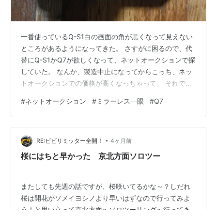
一番使っているQ-S1白の画面の角が黒くなって見えない
ところがあるようになってきた。 さすがに困るので、代
替にQ-S1かQ7が欲しくなって、ネットオークションで探
していた。 なんか、製造中止になってからこっち、ネッ
トオークションでの価格が高くなっちゃって。 それでも
このくらいならと思える値段の出品があり、他の人の入
#
ネットオークション
#
ミラーレス一眼
#
Q7
札も無く、開始価格のまま落札できた。 で、先ほど届い
た。 動作確認したら、きちんと動いた。 Q-S1白と交
代、これからはQ7をカラー、Q-S1黒をモノクロで。 に
•
ほんブログ村 ランキング参加中gooからきましたランキ
RE:ビビリミッター全開！
4ヶ月前
ング参加中goo blog 転生組
桜にはちと早かった 京北方面ソロツー
またしても先週の話ですが、桜咲いてるかな～？しだれ
桜は開花がソメイヨシノより早いはずなので行ってみよ
う！と思い立って京北方面へソロツーリングへ行ってき