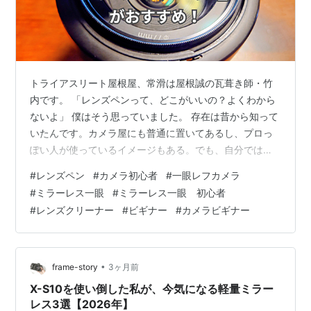
トライアスリート屋根屋、常滑は屋根誠の瓦葺き師・竹
内です。 「レンズペンって、どこがいいの？よくわから
ないよ」 僕はそう思っていました。 存在は昔から知って
いたんです。カメラ屋にも普通に置いてあるし、プロっ
ぽい人が使っているイメージもある。でも、自分では使
ったことがありませんでした。 「マイクロファイバーで
#
レンズペン
#
カメラ初心者
#
一眼レフカメラ
拭けば十分でしょ」そんな感覚だったんですよね。 でも
#
ミラーレス一眼
#
ミラーレス一眼 初心者
実際に使ってみたら、思っていた以上に便利でした。 今
#
レンズクリーナー
#
ビギナー
#
カメラビギナー
回は、カメラビギナーの人に向けて、「レンズペンって
何がいいの？」「どう使うの？」という話を書いてみま
す。とか言って、僕もビギナーですけどねw 液体レンズ
クリーナーの跡問題 レンズペンって何…
•
frame-story
3ヶ月前
X-S10を使い倒した私が、今気になる軽量ミラー
レス3選【2026年】