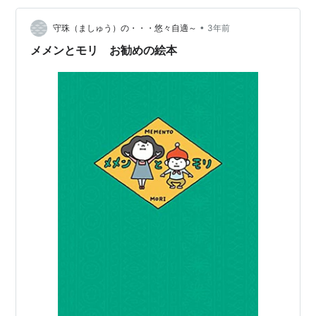
間。 まだまだ暑い日がつづく。 --- 9月でも酷暑。 こん
な日はぁ、 おウチで寝転がって、足をパタパタさせなが
•
守珠（ましゅう）の・・・悠々自適～
3年前
ら・・ …
メメンとモリ お勧めの絵本