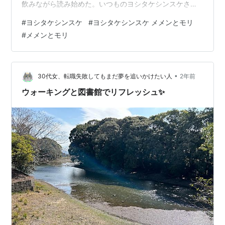
飲みながら読み始めた。いつものヨシタケシンスケさん
ワールド。・・・と思っていたら、私としては思わぬ展
#
ヨシタケシンスケ
#
ヨシタケシンスケ メメンとモリ
開になった。 52ページからの第2章「メメンとモリとき
#
メメンとモリ
たないゆきだるま」泣かされた。私に関して言えば、ヨ
シタケシンスケさんの絵本で感情を揺さぶられたことは
実はなかった。いつも「おもしろいなあ」と思うけど、
感情を揺さぶられたことはなかった。ちくしょう。揺さ
•
30代女、転職失敗してもまだ夢を追いかけたい人
2年前
ぶられた。泣いた。私はわが子のことを「き…
ウォーキングと図書館でリフレッシュ✨