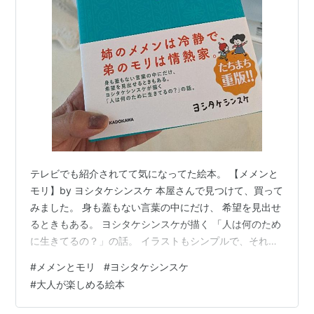
テレビでも紹介されてて気になってた絵本。 【メメンと
モリ】by ヨシタケシンスケ 本屋さんで見つけて、買って
みました。 身も蓋もない言葉の中にだけ、 希望を見出せ
るときもある。 ヨシタケシンスケが描く 「人は何のため
に生きてるの？」の話。 イラストもシンプルで、それだ
からこそ、 色んな想像を掻き立てて。 さまざまな考えが
#
メメンとモリ
#
ヨシタケシンスケ
浮かび。 なんかー。 ひとことで言うと、 自分と向き合
#
大人が楽しめる絵本
ってリセット出来る感じ。 いい絵本ね。 買ってヨカッ
タ。 ときどき開いて眺めて、 ほっこりと魂の充電な時