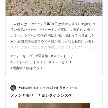
こんばんは、Reeです🌛🌃 今日は朝から久々に気持ちの
良い天気だったのでウォーキング🚶‍♀️𓂃 𓈒𓏸 最近の大雨で、
カラッカラだった公園の池にも水が溜まっておりました
⛲️✨ 公園の池が溜まると何故か嬉しくなる私(笑) カモも
久々にこちらにたくさん移動してきてました🦆🦆🦆 この
花なんだっけ？🌺 途中でココに数分座ってリフレッシュ
#
ウォーキング
#
図書館
#
メメントモリ
✨ 以前のように毎日歩いてないので ここ２ヶ月程は体重
#
デッドバイデイライト
#
メメンとモリ
は減りもせずに今の所ステイです(笑) 見た目はあまり自
#
図書館で腹痛ツライ
分では変わったと思えないけど😂、 とりあえず続けるし
かないですね…！！ (それにしても目がかゆい👀⚡ゴーグ
ルしててもかゆすぎる👀👀⚡💦) 昼からはとあるオンライ
ン説…
•
★KIKOがお勧めしたい絵本の世界★
3年前
メメンとモリ ＊ヨシタケシンスケ