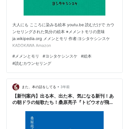
大人にも こころに染みる絵本 youtu.be 読むだけで カウ
ンセリングされた気分の絵本 ※メメントモリの意味
ja.wikipedia.org メメンとモリ 作者:ヨシタケシンスケ
KADOKAWA Amazon
#
メメンとモリ
#
ヨシタケシンスケ
#
絵本
#
読むカウンセリング
•
また、本の話をしてる
3年前
【新刊案内】出る本、出た本、気になる新刊！あ
の朝ドラの短歌たち！桑原亮子『トビウオが飛ぶ
とき「舞いあがれ！」アンソロジー』！ヨシタケ
シンスケ 「メメンとモリ」も気になる！
（2023.5/5-6/1週）