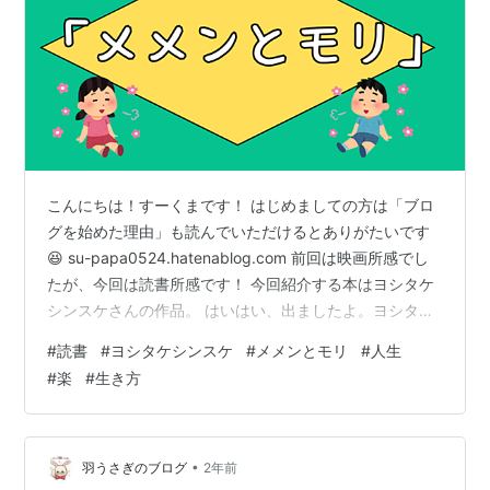
こんにちは！すーくまです！ はじめましての方は「ブロ
グを始めた理由」も読んでいただけるとありがたいです
😆 su-papa0524.hatenablog.com 前回は映画所感でし
たが、今回は読書所感です！ 今回紹介する本はヨシタケ
シンスケさんの作品。 はいはい、出ましたよ。ヨシタケ
シンスケ。なにかとみんなこの作者の本を押すんだよねw
#
読書
#
ヨシタケシンスケ
#
メメンとモリ
#
人生
いや～そう言わず…😅💦 ヨシタケさんの作品は子どもに
#
楽
#
生き方
も人気ですが、大人にとっても「そんな気持ちで生きた
らいいのか！」と、ヒントをもらえるような作品ばかり
です😆✨ その中で私が今回お話するのは 「メメンとモ
リ」 という作品です。 メメンとモリ (角川書店単行本)
•
羽うさぎのブログ
2年前