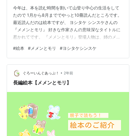
今年は、本を読む時間を割いて山登り中心の生活をして
たので 1月から8月まででやっと10冊読んだところです。
最近読んだのは絵本ですが、 ヨシタケ シンスケさんの
『メメンとモリ』 好きな作家さんの意味深なタイトルに
惹かれてです。 『メメンとモリ』登場人物は、姉のメメ
ンと弟のモリ 「メメンとモリのちいさいおさら」 「メメ
#
絵本
#
メメンとモリ
#
ヨシタケシンスケ
ンとモリのきたないゆきだるま」 「メメンとモリのつま
んないえいが」 の3つのお話から成り立つ物語は、どれ
も心に響きます。タイトルは、ダジャレなんだけど奥が
•
深い 「メメントモリ」は、有名な言葉 意味は「死を思
ぐろーいんぐあっぷ！
2年前
え」と訳されることが多いこの絵本では死よりも生きる
長編絵本【メメンとモリ】
ことについて綴られてます。 …