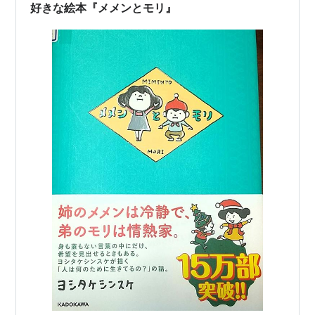
作…
好きな絵本『メメンとモリ』