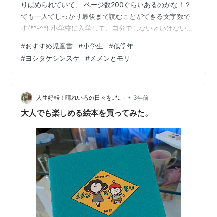
りばめられていて、 ページ数200ぐらいあるのかな！？
でも一人でしっかり最後まで読むことができる文字数で
す(*^-^*) 小学校に入学して、自分でしないといけないこ
とも増え、 色んなお友達や先生がいて、うまく行かない
#
おすすめ児童書
#
小学生
#
低学年
事、納得のいかない事、 友達と時には喧嘩してしまうこ
#
ヨシタケシンスケ
#
メメンとモリ
ともあるかもしれない。 色々な不条理なことも経験して
いくかもしれない。 人生とは何だ？より良く生きていく
ってどういうこと？ 哲学的な内容ながら、押しつけがま
しくなく、 ヨシタケシンスケさんのユーモアな視点で、
•
人生好転！晴れいろの日々を｡*:｡+
3年前
人生の楽しみ方のいろ…
大人でも楽しめる絵本を買ってみた。