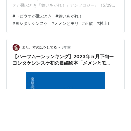
オが飛ぶとき「舞いあがれ！」アンソロジー』（5/29）
出ます。桑原さんは朝ドラ「舞いあがれ！」の脚本家。
#
トビウオが飛ぶとき
#
舞いあがれ！
これは、あの朝ドラに出てきた短歌などをまとめたも
#
ヨシタケシンスケ
#
メメンとモリ
#
正欲
#
村上T
の。貴司だけではなく、秋月さん、さらにはリュー北條
がかつて詠んだ歌まで登場するらしい。ま、それ全部、
桑原さんが考えてるわけなので、いやスゴい。俵万智さ
んが解説を書いてるようなのでそれも楽しみ。アマゾン
•
また、本の話をしてる
3年前
の…
【ハーフムーンランキング】2023年５月下旬ー
ヨシタケシンスケ初の長編絵本「メメンとモ
リ」、「舞いあがれ！」の短歌等を集めたアンソ
ロジー、三島賞・山本賞の発表もあるぞ！