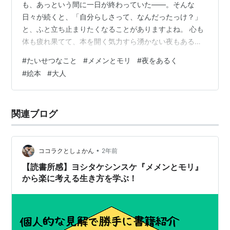
も、あっという間に一日が終わっていた——。そんな
日々が続くと、「自分らしさって、なんだったっけ？」
と、ふと立ち止まりたくなることがありますよね。 心も
体も疲れ果てて、本を開く気力すら湧かない夜もあるで
しょう。でも、ほんの少しでいい。静かな時間を持つこ
#
たいせつなこと
#
メメンとモリ
#
夜をあるく
とが、明日を乗り越える力になるかもしれません。 そん
#
絵本
#
大人
なとき、手に取ってみてほしいのが絵本です。読もうと
意気込む必要はありません。ページをめくるだけでもい
い。ただ“感じる”だけで、ふっと呼吸が深くなる——そん
関連ブログ
な言葉たちが、絵本には詰まっています。 子どものため
の本と思われがちですが、大人になった今…
•
ココラクとしょかん
2年前
【読書所感】ヨシタケシンスケ『メメンとモリ』
から楽に考える生き方を学ぶ！