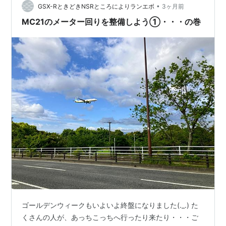
工した覚えがあるのですが… どういう変更したんだ
•
GSX-RときどきNSRところによりランエボ
3ヶ月前
ろ？？ 年式でしょうか？取り付けの…
MC21のメーター回りを整備しよう①・・・の巻
ゴールデンウィークもいよいよ終盤になりました(._.) た
くさんの人が、あっちこっちへ行ったり来たり・・・ご