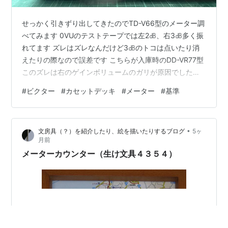
せっかく引きずり出してきたのでTD-V66型のメーター調
べてみます 0VUのテストテープでは左2㏈、右3㏈多く振
れてます ズレはズレなんだけど3㏈のトコは点いたり消
えたりの際なので誤差です こちらが入庫時のDD-VR77型
このズレは右のゲインボリュームのガリが原因でしたの
で直したら同じ+3㏈になりました 次はDD-VR77型のマ
#
ビクター
#
カセットデッキ
#
メーター
#
基準
ニュアルを見て出力が-4㏈になるように信号入れてみま
す ※TD-V66型 +2㏈ 反対側も+2㏈ 現象から察するに
0VUを+2～3に表示する仕様なんじゃないかな調整箇所
•
文房具（？）を紹介したり、絵を描いたりするブログ
5ヶ
はあるにしても-20㏈調整しかしながらログアンプの前な
月前
ので他のレベルも動いちゃうよ そう考えると ノ…
メーターカウンター（生け文具４３５４）