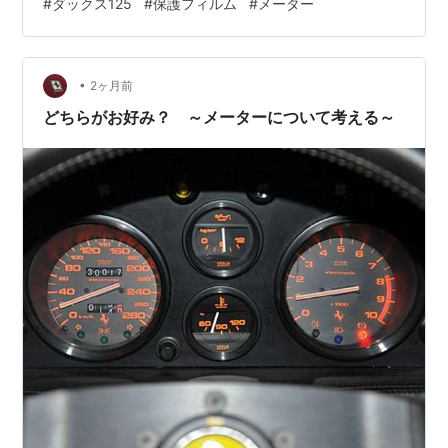
#
ダックス125
#
保護フィルム
#
メーター
しければご覧ください
•
2ヶ月前
どちらがお好み？ ～メーターについて考える～