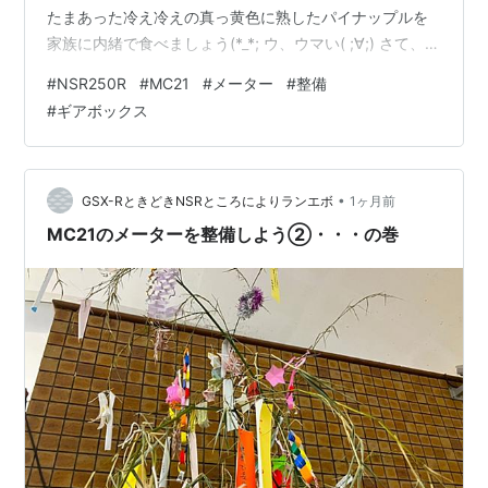
たまあった冷え冷えの真っ黄色に熟したパイナップルを
家族に内緒で食べましょう(*_*; ウ、ウマい( ;∀;) さて、前
回に引き続き、メーターの整備を進めましょう(^'^) マウ
#
NSR250R
#
MC21
#
メーター
#
整備
ントのゴムブッシュ交換ですが、早速、新旧比較です。
#
ギアボックス
左の２個が新、右の２個が旧。 旧品ですが、大きな損傷
は無いですが、やはり長年に渡って家族に押さえつけら
れて・・・(-_-;) イヤ、メーターに挟まれていたため、縮
んでいるように見えます。 新品はたっぷりと…
•
GSX-RときどきNSRところによりランエボ
1ヶ月前
MC21のメーターを整備しよう②・・・の巻