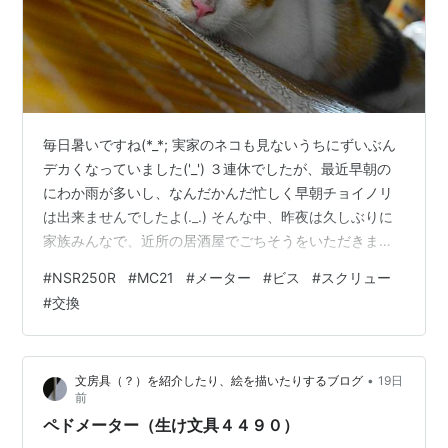
毎日暑いですね(*_*; 実家のネコも見ないうちにずいぶん
デカくなっていました('_') ３連休でしたが、最近早朝の
にわか雨が多いし、なんだかんだ忙しく早朝チョイノリ
は出来ませんでしたよ(._.) そんな中、昨夜は久しぶりに
家族みんなで、近所の居酒屋でごちそうをいただきまし
た(*´ω｀) しかし、夏のビールは最高です('ω')ノ さて、
#
NSR250R
#
MC21
#
メーター
#
ビス
#
スクリュー
メーター整備も中盤ですが、裏面のネジ類を交換しまし
#
交換
ょう。 交換しようが性能に影響はないレベルのついで作
業です。 確か記憶では、５種類くらい使用されています
が、２種類は廃盤だったはずです。 と言うことで、入手
•
文房具（？）を紹介したり、絵を描いたりするブログ
19日
できる３種類を交換します。 どうでも良い内容のため、
前
細か…
ペドメーター（生け文具４４９０）