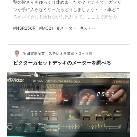
覧の皆さんもゆっくり休めましたか？ ところで、ガソリ
ンが手に入らなくなったらどうしましょう・・・車どこ
ろかバイクにも乗れないな(*_*; さて、ここまで来たので
メーター回りの整備を始めましょう。 目的は、メーター
#
NSR250R
#
MC21
#
メーター
#
ステー
ゴムブッシュの交換、ハーネス接続部のグリスアップな
どなど・・・しかし一部写真が行方不明ですからある分
にて(*_*; まずはメーター本体を外しましょう・・・ふむ
•
ふむ２本のボルトで固定されています。 １本目は上側で
羽田電器産業 ステレオ事業部
3ヶ月前
わかりやすい・・・ ２本目の下側は、ワーニングランプ
ビクターカセットデッキのメーターを調べる
の横奥か・・・。 …