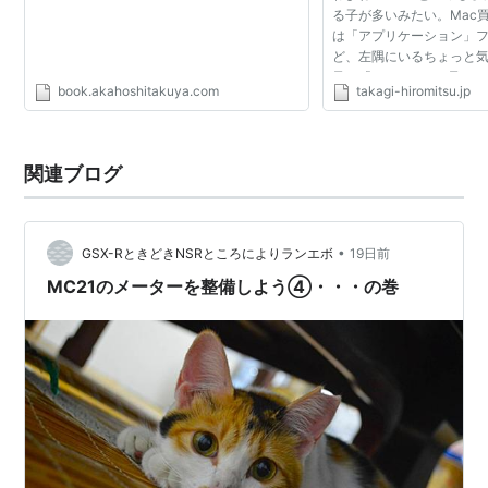
る子が多いみたい。Mac
は「アプリケーション」
ど、左隅にいるちょっと
君、「Automator」君
book.akahoshitakuya.com
takagi-hiromitsu.jp
ってた？
関連ブログ
•
GSX-RときどきNSRところによりランエボ
19日前
MC21のメーターを整備しよう④・・・の巻