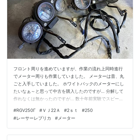
フロント周りを進めていますが、作業の流れ上同時進行
でメーター周りも作業していました。 メーターは昔、丸
ごと入手していました。 ホワイトバックのメーターにし
たいなぁ～と思って中古を購入したのですが… 分解して
作れなくは無かったのですが… 数十年前実験でスピード
メーターだけ分解してやってみたのですが… バックライ
#
RGV250Γ
#
ＶＪ22Ａ
#
2ｓｔ
#
250
トの投影具合が微妙で… やめました。 このメーター達か
#
レーサーレプリカ
#
メーター
ら綺麗な部品を選んで組むことにします。 スピードメー
ターの裏のメーターケーブルの取り付け部ですが… 自分
の記憶ではステアリングダンパー取付の為にちょっと加