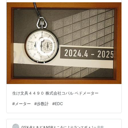
生け文具４４９０ 株式会社コパル ペドメーター
#
メーター
#
歩数計
#
EDC
•
GSX-RときどきNSRところによりランエボ
1ヶ月前