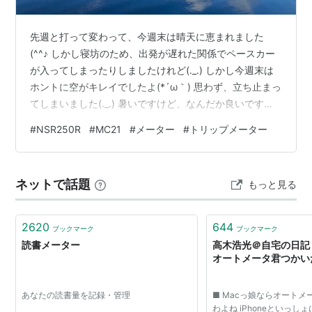
先週と打って変わって、今週末は晴天に恵まれました
(^^♪ しかし寝坊のため、出発が遅れた関係でペースカー
が入ってしまったりしましたけれど(._.) しかし今週末は
ホントに空がキレイでしたよ(*´ω｀) 思わず、立ち止まっ
てしまいました(._.) 暑いですけど、なんだか良いです
ね・・・夏は('ω')ノ さて、前回に引き続き、メーター単
#
NSR250R
#
MC21
#
メーター
#
トリップメーター
体では最終作業になりますが、トリップメーターのノブ
を交換します。 ビスもセットで交換しましょう。 交換理
由は色あせのためです。 ところで、よくもノブだけで部
ネットで話題
もっと見る
品設定されてますよ・・・戻していたら、折ったりする
こともあるでしょうから('_') 我ら、ユーザーにとっては
あ…
2620
644
ブックマーク
ブックマーク
読書メーター
高木浩光＠自宅の日記 
オートメータ君つかい
あなたの読書量を記録・管理
■ Macっ娘ならオート
わよね iPhoneといっし