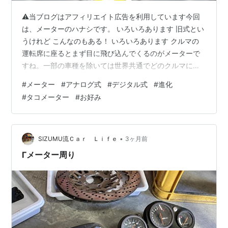
⚠当ブログはアフィリエイト広告を利用しています今回
は、メーターのハナシです。 いろいろあります 旧式とい
うけれど こんなのもある！ いろいろあります クルマの
運転席に座るとまず目に飛び込んでくるのがメーターで
すね。一部の車種を除いては世界共通でどのクルマにも
スピードメーターやタコメーター、燃料計、水温計など
#
メーター
#
アナログ式
#
デジタル式
#
進化
のメーターが装備されています。そのメーター、長らく
#
タコメーター
#
お好み
はアナログ式が主流で、丸い目盛板の上を針が回転する
というものでした。 しかし、40年程前からデジタル式メ
ーターが登場してきて、速度計は数字が、タコメーター
や水温計などはバーグラフで表示されるようになりまし
•
SIZUMU流Ｃａｒ Ｌｉｆｅ
3ヶ月前
た。その後はこのデジタル式が主役の座を…
Γメーター周り