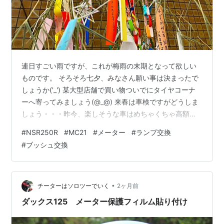
連日すごい雨ですが、これが梅雨の末期となって欲しい
ものです。 そろそろ七夕、みなさん願い事は決まったで
しょうか('_') 某大型店舗で買い物ついでにタイヤコーナ
ーへ寄ってみましょう(@_@) 来春は車検ですがどうしま
しょう・・・昨今、楽しそうな車はめちゃくちゃ高額な
世の中です( ;∀;) そう言えば、知人が新車購入のため、ラ
#
NSR250R
#
MC21
#
メーター
#
ランプ交換
ンエボ6RSを某大手に売却したそうですが、ラリー競技
#
ブッシュ交換
使用車にもかかわらず、××０万円で売れたそう・・・何
かおかしい世の中です(._.) さて、前回に引き続き、メー
ター球を交換します。 左が新品、右が旧品ですが、フィ
ラメントを束ねたところが真っ黒に変色していますね。
•
チーターはソロツーでいく
2ヶ月前
これは・…
ダックス125 メーター保護フィルム貼り付け