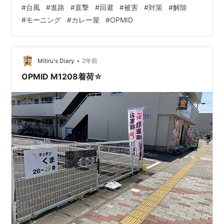
いた事も有って休暇に。 で、朝はのんびりしてたら嫁が
#
台風
#
進路
#
直撃
#
回避
#
被害
#
対策
#
解除
「モーニング行かない？」と。 で、来てみました＾＾ Ｔ
#
モーニング
#
カレー屋
#
OPMID
Ｖでもわりと紹介されるお店ですね。 コーヒーチケット
だけではＡセットしか無理だけど、追加料金で他も選べ
ます。 なんか普通に昼飯代わりになりそうなのも有りま
すね。 この辺なんて本当にご飯じゃん＾＾； でも今朝は
•
Mitiru's Diary
2年前
もう朝食食べてきてるので 一番軽い…
OPMID M1208着荷☆