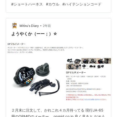
する為に余分なコネクターが付いてたり長かったりなの
#
ショートハーネス
#
カウル
#
ハイテンションコード
で、カウルの中が狭いハンターには良いかなと。 メータ
ーの保護フィルムはもう買ってあるので オプミッド 保護
フィ…
•
Mitiru's Diary
2年前
ようやくか（ーー；）☆
２月末に注文して、かれこれ４カ月待ってる 現行JA-65
用のOPMIDのメーター。 opmid.co.jp 良く見ると だそう