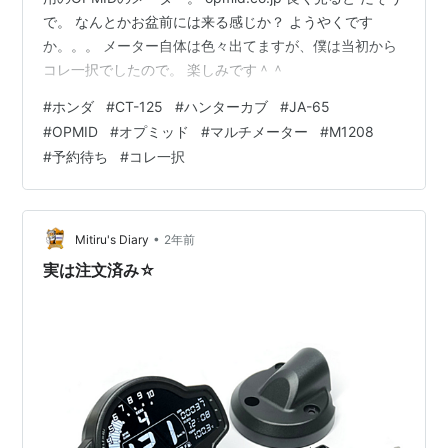
で。 なんとかお盆前には来る感じか？ ようやくです
か。。。 メーター自体は色々出てますが、僕は当初から
コレ一択でしたので。 楽しみです＾＾
#
ホンダ
#
CT-125
#
ハンターカブ
#
JA-65
#
OPMID
#
オプミッド
#
マルチメーター
#
M1208
#
予約待ち
#
コレ一択
•
Mitiru's Diary
2年前
実は注文済み☆