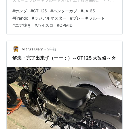
スターにブレーキフルード入れてエア抜き開始。 ・・・
するも、どう考えてもタンクからキャリパーまでフルー
#
ホンダ
#
CT-125
#
ハンターカブ
#
JA-65
ド来てるのにレバーがスッカスカ・・・。 「あれ？ＡＢ
#
Frando
#
ラジアルマスター
#
ブレーキフルード
Ｓ装置が邪魔してる？」とか「途中の山なりの配管のと
#
エア抜き
#
ハイスロ
#
OPMID
こにエア残ってる？」とか考えて色々とやるもスッカス
カｗ ← いや笑えない 途方にくれかけて「あ！」と思って
マスター上部のエア抜きしたら、直ぐに「グッ」と感触
でた（ーー；） ああ、ココかよ。…
•
Mitiru's Diary
2年前
解決・完了出来ず（ーー；）～CT125 大改修～☆