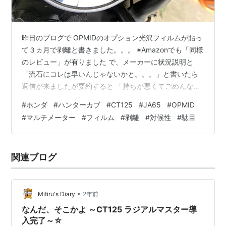
昨日のブログで OPMIDのオプション光沢フィルムが貼っ
て３ヵ月で剥離と書きました。。。 ※Amazonでも「同様
のレビュー」が有りました で、メーカーに状況説明と
「流石にコレは早いんじゃないかと。。。」と書いたら
返信が来ましたが要約すると 「持ちが悪くてごめんなさ
い」「２枚セットはその為です」「別の素材は見つけれ
#
ホンダ
#
ハンターカブ
#
CT125
#
JA65
#
OPMID
てません」「対候性は持たない事を追記します」「もう
#
マルチメーター
#
フィルム
#
剥離
#
対候性
#
駄目
少し材料探します」 だそうで・・・＾＾； えー。 バイ
クのメーターで対候性が持たないのは駄目じゃないか
と。 純正のメーター、もっと曲面だけどＺＥＴＡのフィ
関連ブログ
ルムは剥がれなかったし、傷も付きませんけど。。。 専
用で２０００円も取って３ヵ月…
•
Mitiru's Diary
2年前
なんだ、そこかよ ～CT125 ラジアルマスター導
入完了～☆