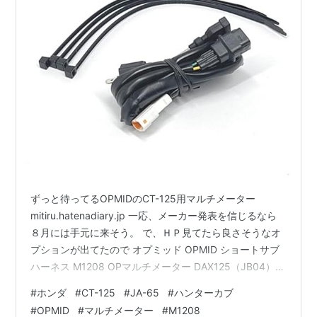
ずっと待ってるOPMIDのCT-125用マルチメーター
mitiru.hatenadiary.jp 一応、メーカー発表を信じるなら
８月には手元に来そう。 で、ＨＰ見てたら良さそうなオ
プションが出てたので オプミッド OPMID ショートサブ
ハーネス M1208 OPマルチメーター DAX125（JB04）・
CT125（JA65）M1211 オプミッド ( OPMID ) Amazon
#
ホンダ
#
CT-125
#
JA-65
#
ハンターカブ
売り切れる前に速攻購入。 付属ハーネスは多車種に対応
#
OPMID
#
マルチメーター
#
M1208