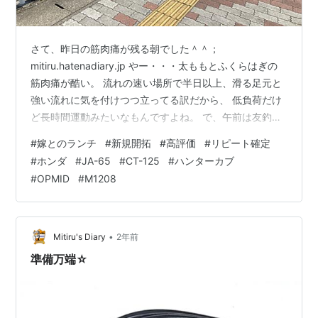
さて、昨日の筋肉痛が残る朝でした＾＾；
mitiru.hatenadiary.jp やー・・・太ももとふくらはぎの
筋肉痛が酷い。 流れの速い場所で半日以上、滑る足元と
強い流れに気を付けつつ立ってる訳だから、 低負荷だけ
ど長時間運動みたいなもんですよね。 で、午前は友釣り
用品の片付けをしながらゴロゴロと過ごしましたｗ で、
#
嫁とのランチ
#
新規開拓
#
高評価
#
リピート確定
今日も定期の嫁とのランチです。 今回も新規開拓。 駐車
#
ホンダ
#
JA-65
#
CT-125
#
ハンターカブ
場が分かり難かったのですが、店の北側に３台ほどあり
#
OPMID
#
M1208
ました。 なかなか味のある案内です(笑) 今日行ったのは
maps.app.goo.gl たまたま見つけた高評価の洋食屋。 な
んでも女性一人でのワンオペだそうで。 なのでラン…
•
Mitiru's Diary
2年前
準備万端☆