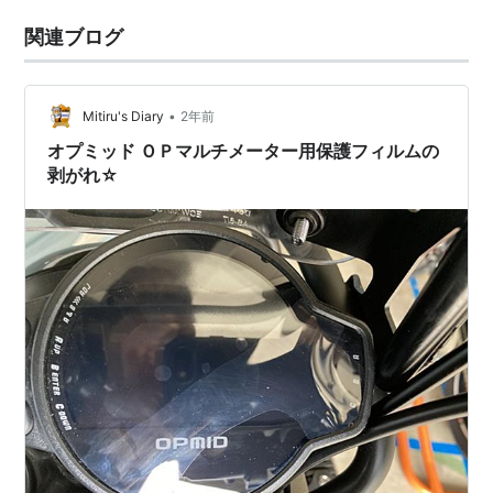
関連ブログ
•
Mitiru's Diary
2年前
オプミッド ＯＰマルチメーター用保護フィルムの
剥がれ☆