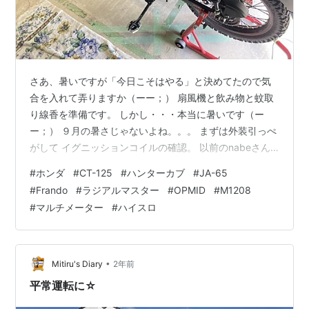
さあ、暑いですが「今日こそはやる」と決めてたので気
合を入れて弄りますか（ーー；） 扇風機と飲み物と蚊取
り線香を準備です。 しかし・・・本当に暑いです（ー
ー；） ９月の暑さじゃないよね。。。 まずは外装引っぺ
がして イグニッションコイルの確認。 以前のnabeさん
とのツーリングで頂いたハイテンションコードに交換し
#
ホンダ
#
CT-125
#
ハンターカブ
#
JA-65
ようと。 だけども ここの外し方が分からない（ーー；）
#
Frando
#
ラジアルマスター
#
OPMID
#
M1208
え？引っ張ればコード抜けるの？ コイル側は切って繋ぐ
#
マルチメーター
#
ハイスロ
C.F.POSH プラグコードジョイント ユニバーサル
800027 C.F.POSH Amazon これは買ってあるんです
が、プラグ側が分かんない（ーー；） 線の太さも全然違
う…
•
Mitiru's Diary
2年前
平常運転に☆