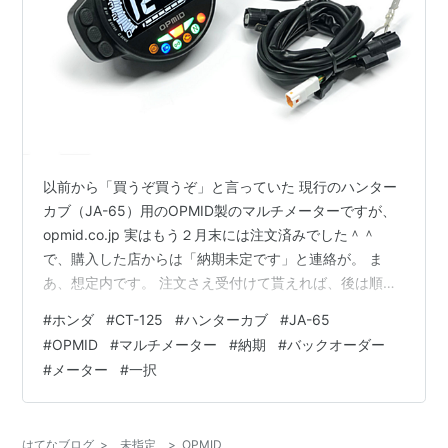
以前から「買うぞ買うぞ」と言っていた 現行のハンター
カブ（JA-65）用のOPMID製のマルチメーターですが、
opmid.co.jp 実はもう２月末には注文済みでした＾＾
で、購入した店からは「納期未定です」と連絡が。 ま
あ、想定内です。 注文さえ受付けて貰えれば、後は順番
待ちなので気長に待ちます。 ・・・がー ザックリとでも
#
ホンダ
#
CT-125
#
ハンターカブ
#
JA-65
納期が知りたかったのでメーカーにメールして聞いてみ
#
OPMID
#
マルチメーター
#
納期
#
バックオーダー
ました。 以下、メーカーからの返信内容 ＊＊＊＊＊＊＊
#
メーター
#
一択
＊＊＊＊＊＊＊＊＊＊＊＊＊＊＊＊＊＊＊＊＊＊＊ お問
い合わせありがとうございます。 お待たせして申し訳ご
ざいません。元々予定していた数量の生産をまだ完了で
はてなブログ
>
未指定
>
OPMID