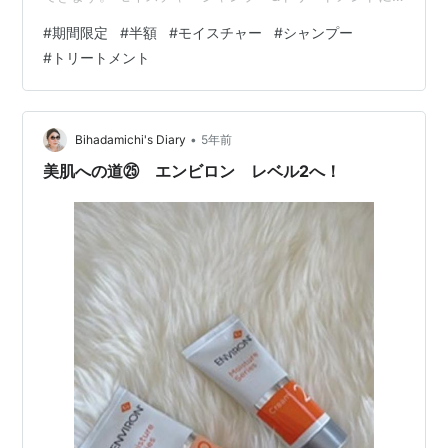
は、様々な成分が含まれています。例えば、ヒアルロン
#
期間限定
#
半額
#
モイスチャー
#
シャンプー
酸やセラミド、アミノ酸、コラーゲンなどの保湿成分
#
トリートメント
や、ビタミン類、植物エキスなどが配合されています。
これらの成分が、髪の毛を傷つけずに保湿し、栄養を与
えることができます。 モイスチャーシャンプー&トリー
トメントは、乾燥した髪の毛やパサつきが気になる方、
•
Bihadamichi's Diary
5年前
カラーやパーマをしている方、ダメージヘアの方に…
美肌への道㉕ エンビロン レベル2へ！