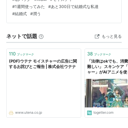
#
1週間使ってみた
#
あと300日で結婚式な私達
#
結婚式
#
潤う
ネットで話題
もっと見る
110
38
ブックマーク
ブックマーク
(PDF)ウテナ モイスチャーの広告に関
「法律はokでも、消
するお詫びとご報告 | 株式会社ウテナ
難しい」 スキンケア「
ャー」がAIアニメを
除、リーガルチェック
判が相次ぐ
www.utena.co.jp
togetter.com