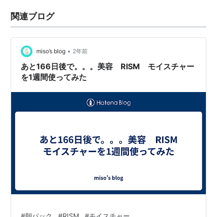
関連ブログ
•
miso’s blog
2年前
あと166日後で。。。美容 RISM モイスチャー
を1週間使ってみた
#
朝パック
#
RISM
#
モイスチャー