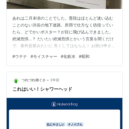
あれは二月末頃のことでした。普段はほとんど迷い込む
ことのない渋谷の地下迷路。所用で仕方なく彷徨ってい
たら、どでかいポスター？が目に飛び込んできました。
絶滅危惧…？ だいたい絶滅危惧とかいう言葉を聞くだけ
で、条件反射みたいに 失くしてはならん！ お助け申さね
ば！ できることがあれば手を差し伸べなくちゃ！ いった
#
ウテナ
#
モイスチャー
#
化粧水
#
昭和
い今どういう現状なのじゃ？ なんていう気持ちが胸の奥
にしんみり宿ります。 それがね。 これですよ。 渋谷駅
構内通路に貼られていたドデカポスター こんな堂々とし
•
た「助けてください」ってあります？ あざと過ぎるでし
つれづれ雑ぐさ
3年前
ょ。 「絶滅危惧 化粧品…」 その上、ネットで投稿よろし
これはいい！シャワーヘッド
くと、ハッシュタグ＃ま…