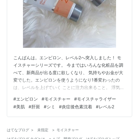
こんばんは。エンビロン、レベル2へ突入しました！ モ
イスチャーシリーズです。 今まではいろんな化粧品を調
べて、新商品が出る度に欲しくなり、 気持ちやお金が大
変でした。エンビロンを使うようになり1番変わったの
は、レベルを上げていく ことに注力出来ること。 浮気性
の私が、よそ見しなくなった😙 化粧品でね🤓 もちろんお
#
エンビロン
#
モイスチャー
#
モイスチャライザー
金はそれなりにかかりますが、 結果が見えるのでやめよ
#
美肌
#
肝斑
#
シミ
#
炎症後色素沈着
#
レベル2
うという気にならず、 早くレベル上げたいなという気持
ちになります。 ☀️最近の朝ルーティン☀️ 洗顔(石鹸）→
モイスチャートナー→ジェル2＋アスタセラムC（混ぜ
はてなブログ
>
未指定
>
モイスチャー
る） →クリーム2 テレワークの日はこれにラドローショ
はてなブログ タグとは
ヘルプ
開発ブログ
はてなブログトップ