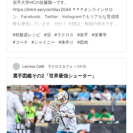
岩手大学HCの佐藤陽一です。
https://linktr.ee/yoichilax2044 ↑↑↑オンラインサロ
ン、Facebook、Twitter、Instagramでもリアルな育成情
報を発信しています。ぜひ！ 今回は、前回の続きです。
「ロケット栄養学をもとにした新たなユニット活動」と
#
炊飯器レシピ
#
沼
#
ラクロス
#
岩手
#
栄養学
いうテーマでお話しします。 クッキングユニット創設 岩
#
コーチ
#
シャイニー
#
体作り
#
筋肉
手大ではユニット活動というものを行っています。 ユニ
ット活動とは、ラクロスのプレーとは別の「チーム運営
に関わる活動」だと思ってください。詳しくは以下に書
いています。 www.lacrosse-coach…
•
Lacross Café ラクロスカフェ
6年前
選手図鑑その2「世界最強シューター」