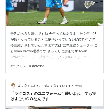
最近めっきり寒いですね 今年って秋ありました？年々秋
が短くなっていることに納得いっていないMiXです さて
今回紹介させていただきますのは 世界最強シューター こ
とRyan Brown選手です ざっくりと詳細です Ryan
Brown(ライアン・ブラウン) アタック#4 メリーランド州
出身 Jhons Hopkins大学 →Charlotte Hounds('16
#
ラクロス
#
lacrosse
～'18)→Atras('19～) 大学時代は2015年、Big Ten
Offensive Player of the Yearに選出され、同年のドラフ
トにて Charlotte Houndsに4位指名された 2018にはW杯
•
アメリ…
花を育てるように、雑記を育てています
6年前
「ラクロス」のユニフォーム可愛いよね でも実
はすごい○○なんです