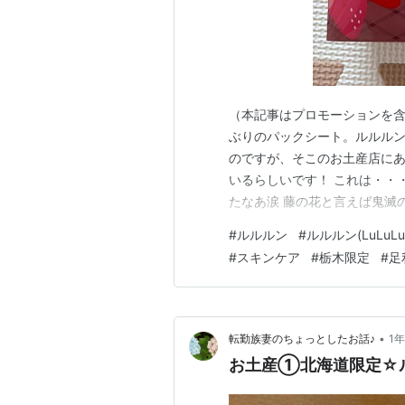
（本記事はプロモーションを
ぶりのパックシート。ルルルン
のですが、そこのお土産店にあり
いるらしいです！ これは・・
たなあ涙 藤の花と言えば鬼滅
あ？ にほんブログ村 ランキ
#
ルルルン
#
ルルルン(LuLuLu
計簿ランキング参加中お金の
#
スキンケア
#
栃木限定
#
足
てなブログ同盟！初心者歓迎・
•
転勤族妻のちょっとしたお話♪
1
お土産①北海道限定☆