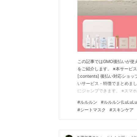
この記事ではGMO後払いが使
をご紹介します。 ※本サービ
[:contents] 後払い対
いサービス・特徴でまとめま
にジャンプできます。 ※スマ
日発送 後払い対応 特徴・注目ポ
#
ルルルン
#
ルルルン(LuLuLu
ェクトキット ◎（最短翌日） 
#
シートマスク
#
スキンケア
ション・ナイトファンデー…