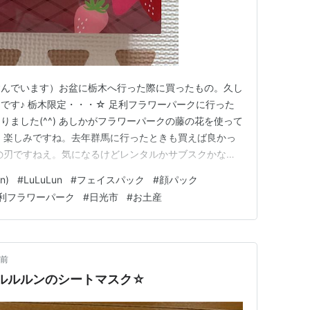
含んでいます）お盆に栃木へ行った際に買ったもの。久し
です♪ 栃木限定・・・☆ 足利フラワーパークに行った
ました(^^) あしかがフラワーパークの藤の花を使って
・楽しみですね。去年群馬に行ったときも買えば良かっ
の刃ですねえ。気になるけどレンタルかサブスクかな
ング参加中美容ランキング参加中読書ランキング参加中家
n)
#
LuLuLun
#
フェイスパック
#
顔パック
管理ランキング参加中観光旅行ブログランキング参加中は
利フラワーパーク
#
日光市
#
お土産
なんでもOK！日記…
年前
ルルルンのシートマスク☆