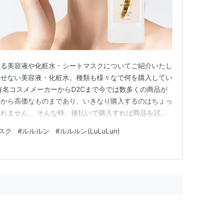
きる美容液や化粧水・シートマスクについてご紹介いたし
かせない美容液・化粧水。種類も様々なで何を購入してい
有名コスメメーカーからD2Cまで今では数多くの商品が
のから高価なものまであり、いきなり購入するのはちょっ
れません。 そんな時、後払いで購入すれば商品を試し
心です。この記事を是非参考にしてみてください。 ※本
スク
#
ルルルン
#
ルルルン(LuLuLun)
を利用しています [:contents] 後払い対応ショップ
を即日…