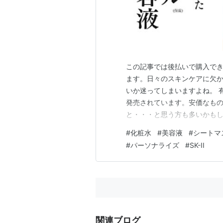
この記事では後払いで購入で
ます。日々のスキンケアに欠
いか迷ってしまいますよね。 
発売されています。安価なも
と・・・と思う方も多いかもし
てから支払いが出来ますので安
#
化粧水
#
美容液
#
シートマ
サービス内ではアフィリエイト広告
#
パーソナライズ
#
SK-II
比較一覧 後払い対応ショップ
関連ブログ