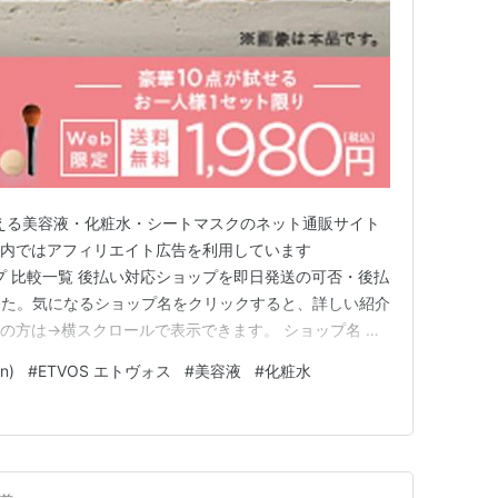
える美容液・化粧水・シートマスクのネット通販サイト
ス内ではアフィリエイト広告を利用しています
応ショップ 比較一覧 後払い対応ショップを即日発送の可否・後払
した。気になるショップ名をクリックすると、詳しい紹介
ホの方は→横スクロールで表示できます。 ショップ名 即
イント スマモ二 — — ETVOS 毛穴をカバー！パーフ
n)
#
ETVOS エトヴォス
#
美容液
#
化粧水
◎（GMO後払い） パーフェクトキットは、ファンデー