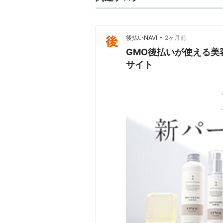
•
後払いNAVI
2ヶ月前
GMO後払いが使える美
サイト