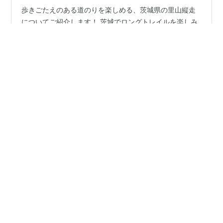
歩きごたえのある道のりを楽しめる、茨城県の里山縦走
についてご紹介します！ 茨城でロングトレイルを楽しみ
たい方は、ぜひチェックしてみて下さいね♪
#
筑波山連山
#
縦走
#
ロングトレイル
#
茨城県
•
『日常をTUZURU』
1年前
限界を超えた…箱根ガイリーン（ちょいショート