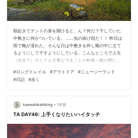
朝起きてテントの扉を開けると、ん？何だ？干していた
中敷きに何かついている。 ……虫の抜け殻だ！！ 昨日は
雨で靴が濡れた。そんな日は中敷きを外し靴の中に立て
るようにして干すようにしている。こんなところで人生
（虫生？）のとても大事なできごとが昨夜一晩の間に起
こっていたなんて。 決してきれいとは言えない私の中敷
#
ロングトレイル
#
アウトドア
#
ニュージーランド
きによいしょよいしょと登って羽化した虫が、この空の
#
日記
#
歩く
どこかできっと自由に飛んでいる。ドラマティックだ。
朝食を済ませテントを片付ける。今日は4kmだけ歩いて
ワイトモ（Waitomo）という町まで歩く。小雨が降る中
出発。ずっとロード歩き。 空に虹が出て、青空が見えて
•
kamoshikahiking
1年前
きた。 1時間ほど歩きワイトモに…
TA DAY46: 上手くなりたいハイタッチ