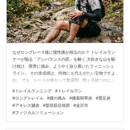
なぜロングレース後に慢性痛が残るのか？ トレイルラン
ナーが陥る「アンバランスの罠」を解く 大好きな山を駆
け抜け、限界に挑み、ようやく辿り着いたフィニッシュ
ライン。 その達成感は、何物にも代えがたい宝物ですよ
ね。 でも、レースが終わって数週間、数ヶ月経つのに、
膝や足首の痛みが引かない……。 そんな不安を抱えてい
#
トレイルランニング
#
トレイルラン
ませんか？ 「もっと鍛えなきゃ」と焦る必要はありませ
#
ロングトレイル
#
膝の痛み
#
膝蓋靱帯炎
#
鵞足炎
ん。 あなたは十分に頑張ってきました。 今必要なのは、
#
アキレス腱炎
#
梨状筋症候群
#
金沢市
もっと強い筋肉ではなく、あなたの体の中に眠っている
#
フィジカルソリューション
「本来の調和」を取り戻してあげること。 （生成AIで作
成） ここでは、痛みのループから抜け出し、再び軽やか
に山を走るための「身体調律」…