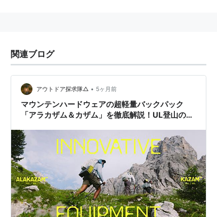
「山頂を目指すことが目的でない登山」とも。
欧米ではテントや宿で泊まりながら、一気に踏破するハ
ードなものを多いですが、日本では数十~200キロ程度
のルートが多く、一部分だけを歩いたり複数回に分けて
関連ブログ
回るなど、手軽なものが広く親しまれている。
•
アウトドア探求隊△
5ヶ月前
マウンテンハードウェアの超軽量バックパック
「アラカザム＆カザム」を徹底解説！UL登山の常
識を覆す30年の技術力とは？