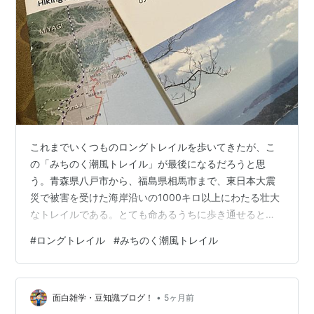
これまでいくつものロングトレイルを歩いてきたが、こ
の「みちのく潮風トレイル」が最後になるだろうと思
う。青森県八戸市から、福島県相馬市まで、東日本大震
災で被害を受けた海岸沿いの1000キロ以上にわたる壮大
なトレイルである。とても命あるうちに歩き通せるとは
思わない。 今回（2026年2月）、蔵王に登るために仙台
#
ロングトレイル
#
みちのく潮風トレイル
に宿泊したので、初めて歩いてみることにした。スター
トは仙台の南にある「名取トレイルセンター」とした。
立派なセンターでこのトレイルに関する様々な情報が提
•
供され、野営場もある。ここに車を置かせていただき、
面白雑学・豆知識ブログ！
5ヶ月前