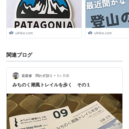
ulhike.com
ulhike.com
関連ブログ
•
坂庭修 問わず語り
5ヶ月前
みちのく潮風トレイルを歩く その１