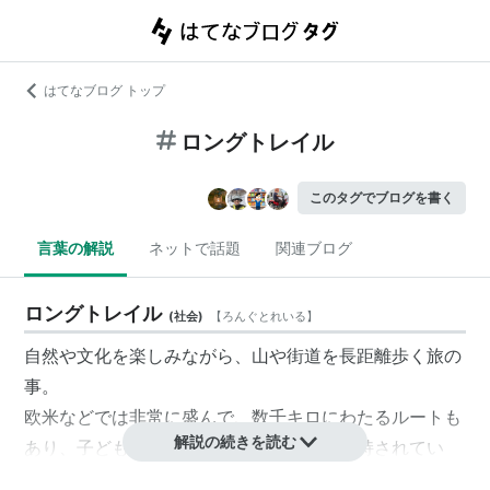
はてなブログ トップ
ロングトレイル
このタグでブログを書く
言葉の解説
ネットで話題
関連ブログ
ロングトレイル
(
社会
)
【
ろんぐとれいる
】
自然や文化を楽しみながら、山や街道を長距離歩く旅の
事。
欧米などでは非常に盛んで、数千キロにわたるルートも
解説の続きを読む
あり、子どもから高齢者まで幅広い層に支持されてい
る。