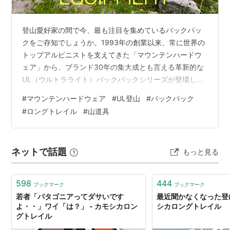
登山愛好家の間で今、最も注目を集めているバックパッ
クをご存知でしょうか。1993年の創業以来、常に世界の
トップアルピニストを支えてきた「マウンテンハードウ
ェア」から、ブランド30年の集大成とも言える革新的な
UL（ウルトラライト）バックパックシリーズが登場しま
した。 その名も「Alakazam（アラカザム）」と
#
マウンテンハードウェア
#
UL登山
#
バックパック
「Kazam（カザム）」。 「軽いだけのバックパックはも
#
ロングトレイル
#
山道具
う古い」――そんな声が聞こえてきそうなほど、圧倒的
な軽量性と、長時間の縦走にも耐えうる快適な背負い心
地を高次元で両立させたこのモデル。今回は、ULハイカ
ネットで話題
もっと見る
ーから本格的な登山家までを虜にする、その驚きのスペ
ックと特徴を余すところなくご紹介…
598
444
ブックマーク
ブックマーク
若者「パタゴニアってダサいです
最近聞かなくなった登山
よ・・」ワイ「は？」 - カモシカロン
シカロングトレイル
グトレイル