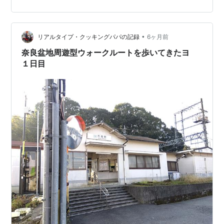
繋がる」という新しい旅のスタイルを提案してくれま
す。 今回は、全長110kmに及ぶこの壮大なトレイルの歴
史や魅力、初心者でも安心して楽しむための歩き方や準
備について詳しく解説します。 🥾 信越トレイルとは？
•
リアルタイプ・クッキングパパの記録
6ヶ月前
信越トレイルは、長野県飯山市の斑…
奈良盆地周遊型ウォークルートを歩いてきたヨ
１日目