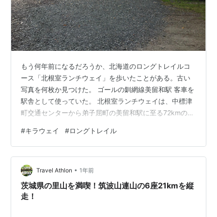
もう何年前になるだろうか、北海道のロングトレイルコ
ース「北根室ランチウェイ」を歩いたことがある。古い
写真を何枚か見つけた。 ゴールの釧網線美留和駅 客車を
駅舎として使っていた。 北根室ランチウェイは、中標津
町交通センターから弟子屈町の美留和駅に至る72kmのコ
ースで、「ランチ」の名の通り牧場の中を歩くのだが、
#
キラウェイ
#
ロングトレイル
後半は摩周湖外輪山へ。その上コース上には野湯まであ
る、贅沢な３泊４日の旅だった。 １日目 中標津町交通セ
ンターから開陽台キャンプ場（泊） ２日目 佐伯牧場(テ
•
ント泊) ３日目 西別岳山小屋(泊） ４日目 美留和駅から
Travel Athlon
1年前
は交通機関を乗り継いで出発点へ。 開陽台キャンプ場
茨城県の里山を満喫！筑波山連山の6座21kmを縦
で、テント内から撮影 熊…
走！