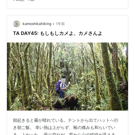
くさん咲いている。 そして再び森の道。シダ植物の勢い
がすごい。 ハイカーのみんながハイタッチしているのを
見た。かっこいいから私たちもやってみたのだが、なか
なかタイミングが合わない。 空中で（いつくる？いつ
•
kamoshikahiking
1年前
だ？）と相手のタイミングを見計らいす…
TA DAY45: もしもしカメよ、カメさんよ
朝起きると霧が晴れている。テントから出てハットへ行
き朝ご飯。 幸い熱は上がらず、喉の痛みも和らいでい
る。よかった。 曇り空だが、窓から山の稜線が見える。