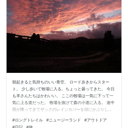
朝起きると気持ちのいい青空。 ロード歩きからスター
ト。 少し歩いて牧場に入る。ちょっと曇ってきた。 今日
も羊さんたちはかわいい。 ここの牧場は一気に下って一
気に上る道だった。 牧場を抜けて森の小道に入る。 途中
雨が降ってきてザックのレインカバーを頭にかぶりしの
ごうとしたが、本降りになったのでレインウェアを着
#
ロングトレイル
#
ニュージーランド
#
アウトドア
た。 今度はお花畑の小道。黄色のかわいい花が足元にた
#
日記
#
旅