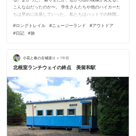
こんな山だったのか〜。 学生さんたちや他のハイカーた
ちは早めに出発していった。 私たちはハットでの時間を
満喫し、少し掃除をしてから歩き始める。 今日は下りだ
#
ロングトレイル
#
ニュージーランド
#
アウトドア
から少しゆっくりしてもいいかな、と気持ちがゆるんで
#
日記
#
旅
のんびりした。 今日も森の中は美しい。 雨の後で植物は
みずみずしく、さらに光も入ってとても明るい。 しか
し、雨の後で足元はドロドロ。よく滑る。 私の苦手な
MSSな道！！（Muddy・Steep・Slippery/ドロドロ・急
•
小花と春の古城巡り
1年前
坂・滑りやすい） …
北根室ランチウェイの終点 美留和駅