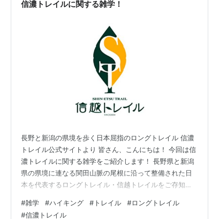
仙台空港の南までの6キロほどを歩いた。 震災から15年
信濃トレイルに関する雑学！
経った今もたくさんの重機が動いていた。…
長野と新潟の県境を歩く日本屈指のロングトレイル 信濃
トレイル公式サイトより 皆さん、こんにちは！ 今回は信
濃トレイルに関する雑学をご紹介します！ 長野県と新潟
県の県境に連なる関田山脈の尾根に沿って整備された日
本を代表するロングトレイル・信越トレイルをご存知で
しょうか？ 近年、アウトドア愛好家の間で話題沸騰中の
#
雑学
#
ハイキング
#
トレイル
#
ロングトレイル
この道はただ山を登るのではなく、「森を歩き、地域と
#
信濃トレイル