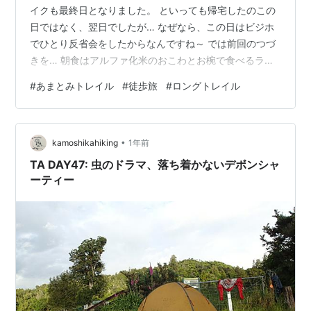
イクも最終日となりました。 といっても帰宅したのこの
日ではなく、翌日でしたが… なぜなら、この日はビジホ
でひとり反省会をしたからなんですね～ では前回のつづ
きを… 朝食はアルファ化米のおこわとお椀で食べるラー
メン ええかげんアルファ化米に飽きました。次からはち
#
あまとみトレイル
#
徒歩旅
#
ロングトレイル
ょっと面倒でも米を炊こうと思いました。 キャンプ場か
らしばらく舗装路を歩くと、トレイルが現れます。 舗装
路からトレイルへ おなじみのジュクジュクの道でした こ
•
のあたりだったかな？トレイル沿いのクマザサの中を何
kamoshikahiking
1年前
かが歩く音がしました(^^; 「ボキッ！」と落ちてる枝を
TA DAY47: 虫のドラマ、落ち着かないデボンシャ
踏んだ音が！ 「踏んだ…
ーティー