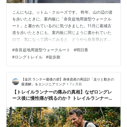
こんにちは。ットム・クルーズです。 昨年、山の辺の道
を歩いたときに、案内板に「奈良盆地周遊型ウォークル
ート」と書かれているのに気づきました。11月に葛城古
道を歩いたときにも、案内板に同じように書かれていた
ので、気になって調べてみると、どうやら奈良県おすす
めのウォーキングルートがあるようです。
#
奈良盆地周遊型ウォークルート
#
明日香
www3.pref.nara.jp 早速ルートマップを見ながら、
#
ロングトレイル
#
徒歩旅
YAMAPでルートを作成したところ、合計130㎞以上にな
ろそうで、すでに歩いた葛城古道と山の辺の道もルート
の一部のようでした。 「あるいてみよう！」 ということ
【金沢 ランナー最後の砦】身体資産の再設計「走りと動きの
で、歩き旅へ行くことになりました。 出発地点は近鉄の
•
最適解」をエンジニアリング
7ヶ月前
市尾駅 吉野口駅出発を考えたの…
【トレイルランナーの痛みの真相】なぜロングレ
ース後に慢性痛が残るのか？ トレイルランナーが
陥る『アンバランスの罠』を解く