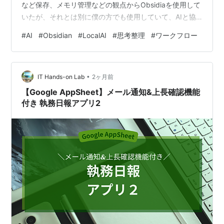
など保存、メモリ管理などの観点からObsidiaを使用して
いたが、それとは別に僕の方でも使用していて、AIと協
力してやる時にチャット欄だけだと非常にやり難いこと
#
AI
#
Obsidian
#
LocalAI
#
思考整理
#
ワークフロー
があったからである。 またもともとObsidiaでのCanvas
をフォルダの代わりに使用していて、ここにメモを集
め、構造を考えて、そこからまとめるといったことを行
•
っていたという理由もある。 そこで今回は、Obsidian
IT Hands-on Lab
2ヶ月前
Canvasを「人間とAIの中間レイヤー」として使う仕…
【Google AppSheet】メール通知&上長確認機能
付き 執務日報アプリ2