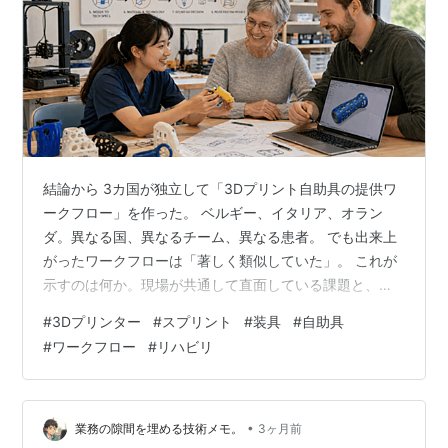
結論から 3カ国が独立して「3Dプリント自助具の提供ワ
ークフロー」を作った。 ベルギー、イタリア、オラン
ダ。異なる国、異なるチーム、異なる患者。 でも出来上
がったワークフローは「著しく類似していた」。 これが
示すのは何か。現場が共通して直面している課題と、共
通して辿り着いた答えがあるということ。 なぜワークフ
#
3Dプリンター
#
スプリント
#
装具
#
自助具
ローが必要か 3Dプリント自助具の可能性は広く知られる
#
ワークフロー
#
リハビリ
ようになった。 でも「どうやって臨床に組み込むか」
は、まだ多くの現場で曖昧なまま。 OTは3Dプリントを
学んでいない。エンジニアは医療を知らない。患者は設
計できない。 これをつなぐのが「ワークフロー」。 この
•
業務の隙間を埋める技術メモ。
3ヶ月前