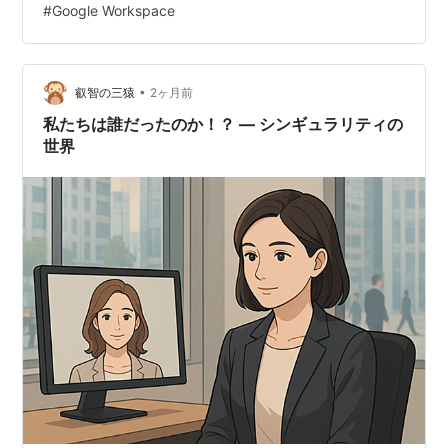
#
Google Workspace
リ：Google AppSheet 要件・項目の整理 アプリの完成イ
メージ Googleス…
•
叡智の三猿
2ヶ月前
私たちは誰だったのか！？ ― シンギュラリティの
世界