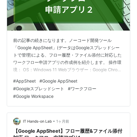
前の記事の続きになります。ノーコード開発ツール
「Google AppSheet」(データはGoogleスプレッドシー
トで管理)による、フロー履歴・ファイル添付に対応した
ワークフロー申請アプリの作成例を紹介します。 操作環
境： OS：Windows 11 Webブラウザー：Google Chrome
使用プラン：Google Workspace Business
#
AppSheet
#
Google AppSheet
Starter(AppSheet Core)(*) *AppSheetのライセンスの種
#
Googleスプレッドシート
#
ワークフロー
類毎の機能は、公式記事に掲載されています アプリ使用
#
Google Workspace
環境： OS：Android アプリ：Google AppSheet アプリ
作成:Data 申請T…
•
IT Hands-on Lab
1ヶ月前
【Google AppSheet】フロー履歴&ファイル添付