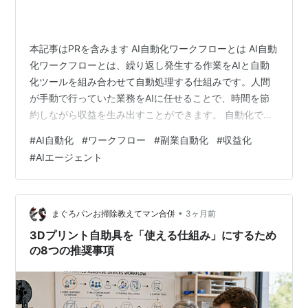
本記事はPRを含みます AI自動化ワークフローとは AI自動
化ワークフローとは、繰り返し発生する作業をAIと自動
化ツールを組み合わせて自動処理する仕組みです。人間
が手動で行っていた業務をAIに任せることで、時間を節
約しながら収益を生み出すことができます。 自動化でき
る主な業務 コンテンツ作成の自動化 キーワードリストを
#
AI自動化
#
ワークフロー
#
副業自動化
#
収益化
用意しておき、AIが記事の下書きを自動生成するフロー
#
AIエージェント
を構築できます。人間は編集・公開作業のみに集中でき
ます。 メール・問い合わせ対応の自動化 よくある質問を
FAQとしてまとめておき、AIが自動返信する仕組みを作
ることができます。 SNS投稿の自動化 ブログ記事の更新
•
まぐろパンお掃除教えてマン合併
3ヶ月前
をトリガーにS…
3Dプリント自助具を「使える仕組み」にするため
の8つの推奨事項