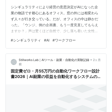
シンギュラリティにより経営の意思決定がAIになった企
業の物語です都心にあるオフィス。窓の外には相変わら
ず人々が行き交っている。だが、オフィスの中は静かだ
った。「ウンジ、例の企画書、もう一度見直してもらえ
ますか？」声は驚くほど自然で、少し落ち着いた女性の
声。モニターに映るのは穏やかな表情のアバター。私の
#
シンギュラリティ
#
AI
#
ワークフロー
直属の上司、AI管理職の「アポロ」だ。アポロ——ギリ
シャ神話の予言と知恵の神から名付けられたこのワーク
フローシステムは、10年に渡るDX推進プロジェクトの集
•
Stillworks Lab｜AIツール・副業・自動化の実験記録
2ヶ月
大成だった。入社時、チャットボットによるMBTI診断で
前
私はINFJ（提唱者）型と判定された。そして、相性が良
固定費ゼロ・月55万円の自動化ワークフロー設計
いとされるENFP（運動家）型の特…
書2026｜AI副業の収益を自動化するシステムの
全体図