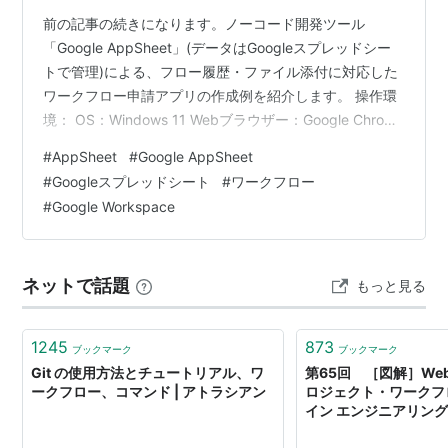
前の記事の続きになります。ノーコード開発ツール
「Google AppSheet」(データはGoogleスプレッドシー
トで管理)による、フロー履歴・ファイル添付に対応した
ワークフロー申請アプリの作成例を紹介します。 操作環
境： OS：Windows 11 Webブラウザー：Google Chrome
使用プラン：Google Workspace Business
#
AppSheet
#
Google AppSheet
Starter(AppSheet Core)(*) *AppSheetのライセンスの種
#
Googleスプレッドシート
#
ワークフロー
類毎の機能は、公式記事に掲載されています アプリ使用
#
Google Workspace
環境： OS：Android アプリ：Google AppSheet アプリ
作成:Views等 申…
ネットで話題
もっと見る
1245
873
ブックマーク
ブックマーク
Git の使用方法とチュートリアル、ワ
第65回 ［図解］We
ークフロー、コマンド | アトラシアン
ロジェクト・ワークフロ
イン エンジニアリング：