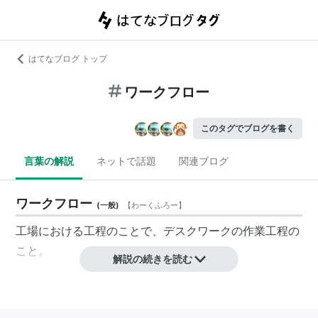
はてなブログ トップ
ワークフロー
このタグでブログを書く
言葉の解説
ネットで話題
関連ブログ
ワークフロー
(
一般
)
【
わーくふろー
】
工場における工程のことで、デスクワークの作業工程の
こと。
解説の続きを読む