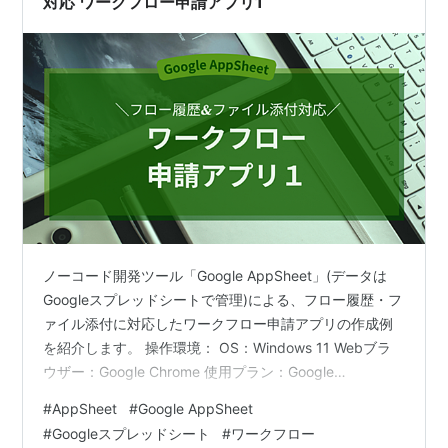
対応 ワークフロー申請アプリ1
ノーコード開発ツール「Google AppSheet」(データは
Googleスプレッドシートで管理)による、フロー履歴・フ
ァイル添付に対応したワークフロー申請アプリの作成例
を紹介します。 操作環境： OS：Windows 11 Webブラ
ウザー：Google Chrome 使用プラン：Google
Workspace Business Starter(AppSheet Core)(*)
#
AppSheet
#
Google AppSheet
*AppSheetのライセンスの種類毎の機能は、公式記事に
#
Googleスプレッドシート
#
ワークフロー
掲載されています アプリ使用環境： OS：Android アプ