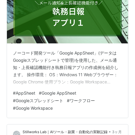
ノーコード開発ツール「Google AppSheet」(データは
Googleスプレッドシートで管理)を使用した、メール通
知・上長確認機能付き執務日報アプリの作成例を紹介し
ます。 操作環境： OS：Windows 11 Webブラウザー：
Google Chrome 使用プラン：Google Workspace
Business Starter(AppSheet Core)(*) *AppSheetのライ
#
AppSheet
#
Google AppSheet
センスの種類毎の機能は、公式記事に掲載されています
#
Googleスプレッドシート
#
ワークフロー
アプリ使用環境： OS：Android アプリ：Google
#
Google Workspace
AppSheet 要件・項目の整理 アプリの完成イメージ
Googleスプレッドシ…
•
Stillworks Lab｜AIツール・副業・自動化の実験記録
3ヶ月