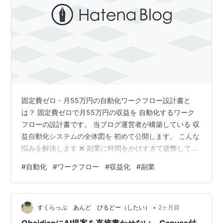
固定費ゼロ・月55万円の自動化ワークフロー設計書と
は？ 固定費ゼロで月55万円の収益を 自動化するワーク
フローの設計書です。 当ブログ運営者が構築している 収
益自動化システムの全体図を 初めて公開します。 こんな
悩みを解決します ❌ 副業に時間をかけすぎて疲弊してい
る ❌ 収益を自動化する仕組みを作りたい ❌ 固定費をかけ
#
自動化
#
ワークフロー
#
収益化
#
副業
ずに副業収益を最大化したい ❌ 場所・時間を選ばない収
益システムを構築したい ✅ この設計書通りに構築するこ
とで固定費ゼロの収益自動化システムが完成します 設計
•
書の構成 章内容 第1章収益自動化ワークフロー全体図 第
すくらっぷ あんど びるどー（したい）
2ヶ月前
2章A8.netアフィリエイト自動化手順 第3章Gumroa…