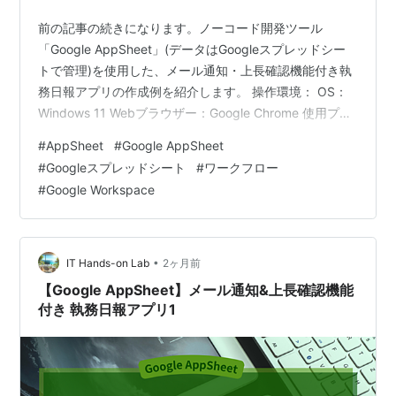
前の記事の続きになります。ノーコード開発ツール
「Google AppSheet」(データはGoogleスプレッドシー
トで管理)を使用した、メール通知・上長確認機能付き執
務日報アプリの作成例を紹介します。 操作環境： OS：
Windows 11 Webブラウザー：Google Chrome 使用プラ
ン：Google Workspace Business Starter(AppSheet
#
AppSheet
#
Google AppSheet
Core)(*) *AppSheetのライセンスの種類毎の機能は、公
#
Googleスプレッドシート
#
ワークフロー
式記事に掲載されています アプリ使用環境： OS：
#
Google Workspace
Android アプリ：Google AppSheet アプリ作成:Data(ス
ライス) アプ…
•
IT Hands-on Lab
2ヶ月前
【Google AppSheet】メール通知&上長確認機能
付き 執務日報アプリ1