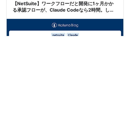
論文（Slegers et …
【NetSuite】ワークフローだと開発に1ヶ月かか
る承認フローが、Claude Codeなら2時間。しか
も品質が高い
NetSuiteのワークフローエディタや保存検索を使ってい
て、こんなふうに感じたことはないでしょうか。 状態と
アクションが画面いっぱいに並び、アクションの追加変
更時はひとつずつマウスとキーボードでカチャカチャし
ないと直せないワークフロー。Formula(Numeric)に長い
式を書いて結果が合わない保存検索。「もっといい方法
#
NetSuite
#
Claude
#
SuiteScript
#
ワークフロー