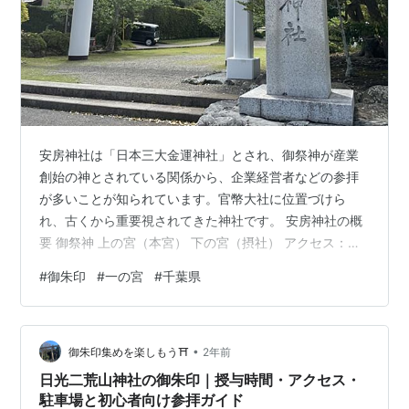
安房神社は「日本三大金運神社」とされ、御祭神が産業
創始の神とされている関係から、企業経営者などの参拝
が多いことが知られています。官幣大社に位置づけら
れ、古くから重要視されてきた神社です。 安房神社の概
要 御祭神 上の宮（本宮） 下の宮（摂社） アクセス：Ｃ
ランク 所在地 最寄り駅 駐車場 御朱印：Ｂランク 御朱印
#
御朱印
#
一の宮
#
千葉県
御朱印帳 御守 授与時間 規模と見どころ：Ａランク 上の
宮 下の宮 鳥居 名物グルメ リンク 安房神社の概要 アクセ
ス：Ｃ 御朱印 ：Ｂ 規模 ：Ａ 社格：式内社、安房国一
•
宮、官幣大社、別表神社 創建は皇紀元年(西暦紀元前660
御朱印集めを楽しもう⛩️
2年前
年)と伝えられています。 神武天皇の御命令を受けられた
日光二荒山神社の御朱印｜授与時間・アクセス・
天…
駐車場と初心者向け参拝ガイド