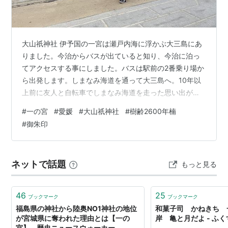
大山祇神社 伊予国の一宮は瀬戸内海に浮かぶ大三島にあ
りました。今治からバスが出ていると知り、今治に泊っ
てアクセスする事にしました。バスは駅前の2番乗り場か
ら出発します。しまなみ海道を通って大三島へ。10年以
上前に友人と自転車でしまなみ海道を走った思い出がよ
みがえります。それにしても橋からの景色は美しかった
#
一の宮
#
愛媛
#
大山祇神社
#
樹齢2600年楠
です。 神社に一番近いバス停は「大山祗神社前」でした
#
御朱印
が、一の鳥居からお参りしたいと思ったので、終点の
「宮浦港」で下車しました。とても静かな港の前に一の
鳥居がありました。参道には石灯籠が建ち、導いてくれ
ネットで話題
もっと見る
ました。10年以上前に友人としまなみ海道を自転車で渡
る旅をした時に立ち寄った神社だったので懐か…
46
25
ブックマーク
ブックマーク
福島県の神社から陸奥NO1神社の地位
和菓子司 かねきち 
が宮城県に奪われた理由とは【一の
岸 亀と月だよ - ふ
宮】 - 歴史ニュースウォーカー