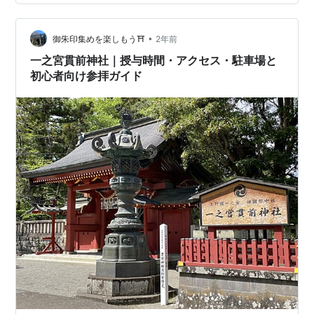
けられ、御祭神豊城入彦命の四世孫奈良別王が下毛野国
の国造に任ぜられます。この時、祖神である豊城入彦命
•
を荒尾崎（下之宮）に祀ったのが始まりで、その後承和5
御朱印集めを楽しもう⛩️
2年前
年（838）に現在の地、臼ケ峰に遷座されたと伝えられ
一之宮貫前神社｜授与時間・アクセス・駐車場と
ています。 ま…
初心者向け参拝ガイド