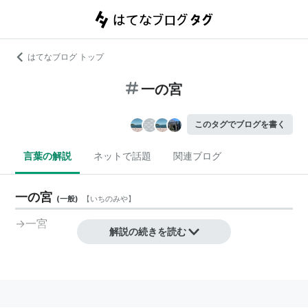
はてなブログ トップ
一の宮
このタグでブログを書く
言葉の解説
ネットで話題
関連ブログ
一の宮
(
一般
)
【
いちのみや
】
→一宮
解説の続きを読む