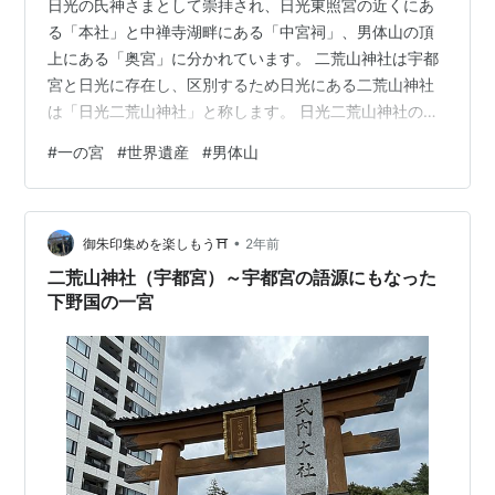
日光の氏神さまとして崇拝され、日光東照宮の近くにあ
る「本社」と中禅寺湖畔にある「中宮祠」、男体山の頂
上にある「奥宮」に分かれています。 二荒山神社は宇都
宮と日光に存在し、区別するため日光にある二荒山神社
は「日光二荒山神社」と称します。 日光二荒山神社の概
要 御祭神と御利益 御祭神 御利益 アクセス：Ｂランク 本
#
一の宮
#
世界遺産
#
男体山
社：Ｂランク 中宮祠：Ｃランク 奥宮：ランク外 御朱
印：Ｓランク 本社 中宮祠 奥宮 御朱印帳 授与時間 規模と
見どころ：Ｓランク 本社 神苑 中宮祠 登拝門 宝物殿 名物
•
グルメ リンク 日光二荒山神社の概要 アクセス：Ｂ 御朱
御朱印集めを楽しもう⛩️
2年前
印 ：Ｓ 規模 ：Ｓ 社格：式内社、下野国一宮、官幣中
二荒山神社（宇都宮）～宇都宮の語源にもなった
社、別…
下野国の一宮