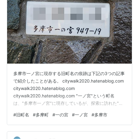
多摩市一ノ宮に現存する旧町名の痕跡は下記の3つの記事
で紹介したことがある。 citywalk2020.hatenablog.com
citywalk2020.hatenablog.com
citywalk2020.hatenablog.com "一ノ宮"という町名
は、"多摩市一ノ宮"に現存しているが、探索に訪れた"多
摩市蓮光寺"にもにもかつて"一の宮"だったところがある
#
旧町名
#
多摩町
#
一の宮
#
一ノ宮
#
多摩市
ことがわかった。 ①は多摩町時代のもの、②から④は
多摩市になってからのもの。①多摩町一の宮 発見日
2025年12月4日 ②多摩市一の宮 発見日 2025年12月4日