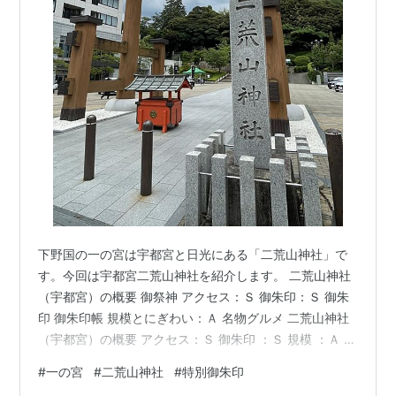
下野国の一の宮は宇都宮と日光にある「二荒山神社」で
す。今回は宇都宮二荒山神社を紹介します。 二荒山神社
（宇都宮）の概要 御祭神 アクセス：Ｓ 御朱印：Ｓ 御朱
印 御朱印帳 規模とにぎわい：Ａ 名物グルメ 二荒山神社
（宇都宮）の概要 アクセス：Ｓ 御朱印 ：Ｓ 規模 ：Ａ 社
格：式内社、下野国一宮、官幣中社、別表神社 社記によ
#
一の宮
#
二荒山神社
#
特別御朱印
ると、第16 代仁徳天皇の御代に毛野国が上下の二国に分