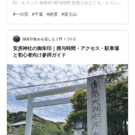
印：Ａランク 御朱印 授与時間 規模とみどころ：Ｃラン
ク※ 富士見鳥居 浜鳥居 御神石 名物グルメ 洲崎神社の概
#
一の宮
#
千葉
#
絶景
#
富士山
要 アクセス：Ｃ 御朱印 ：Ｂ 規模 ：Ｃ※ 社格：式内社、
安房国一宮、県社 洲崎神社の社伝『洲崎大明神由緒旧
記』によれば、神武天皇の治世、天富命（安房神社下の
•
宮の御祭神）が祖母神の天比理乃咩命が持っていた鏡を
御朱印集めを楽しもう⛩️
2年前
神体として、美多良洲山（御手洗山）に祀ったのが洲崎
安房神社の御朱印｜授与時間・アクセス・駐車場
神社の始まり…
と初心者向け参拝ガイド