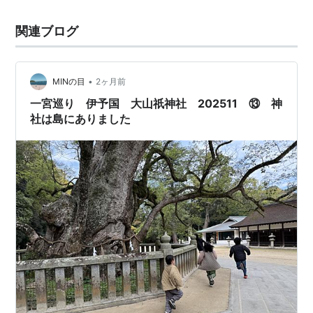
関連ブログ
•
MINの目
2ヶ月前
一宮巡り 伊予国 大山祇神社 202511 ⑬ 神
社は島にありました