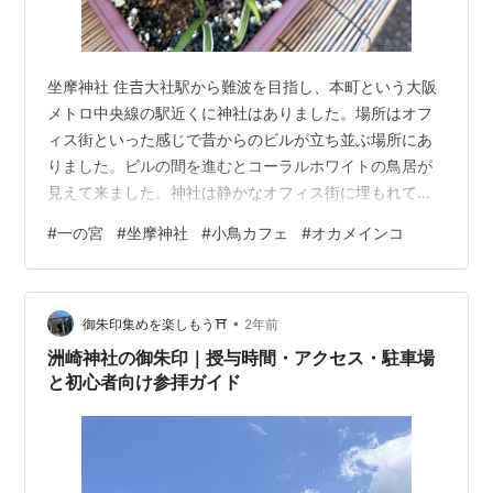
坐摩神社 住𠮷大社駅から難波を目指し、本町という大阪
メトロ中央線の駅近くに神社はありました。場所はオフ
ィス街といった感じで昔からのビルが立ち並ぶ場所にあ
りました。ビルの間を進むとコーラルホワイトの鳥居が
見えて来ました。神社は静かなオフィス街に埋もれてい
て、街中なのに静かな境内でした。本殿の横には「御神
#
一の宮
#
坐摩神社
#
小鳥カフェ
#
オカメインコ
花さぎ草」と書かれたテントがありました。お参りをし
た後にのぞいてみました。 さぎ草の見ごろは8月中旬の
ようです。どうにか一輪咲いていました。知っている花
•
ですが、初めて見たかもしれません。とても可憐な花で
御朱印集めを楽しもう⛩️
2年前
した。 神社の紋は白鷺だそうです。 神功皇后が坐摩神の
洲崎神社の御朱印｜授与時間・アクセス・駐車場
御教により松枝に白鷺の群がる所を選び、 坐…
と初心者向け参拝ガイド