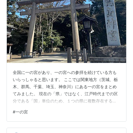
全国に一の宮があり、一の宮への参拝を続けている方も
いらっしゃると思います。 ここでは関東地方（茨城、栃
木、群馬、千葉、埼玉、神奈川）にある一の宮をまとめ
てみました。 現在の「県」ではなく、江戸時代までの区
分である「国」単位のため、１つの県に複数存在する場
合があります。 鹿島神宮（茨城県鹿嶋市） 二荒山神社
#
一の宮
（栃木県日光市） 二荒山神社（栃木県宇都宮市） 貫前神
社（群馬県富岡市） 香取神宮（千葉県香取市） 安房神社
（千葉県館山市） 洲崎神社（千葉県館山市） 玉前神社