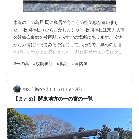
木造の二の鳥居 既に鳥居の向こうの空気感が違いまし
た。 枚岡神社（ひらおかじんじゃ） 枚岡神社は東大阪市
の近鉄奈良線の枚岡駅からすぐの場所にあります。 夕方
から万博に行ってみる予定にしていたので、早めの朝食
を頂いてすぐに出発しました。 駅に到着すると登山スタ
イルのおばちゃまグループに遭遇。楽しそうな雰囲気で
#
一の宮
#
枚岡神社
#
奥社
#
河内国
す。鳥居横でくつろいでいた多分グループ外のおばちゃ
まも「一緒に行こうかしら」と参加。なんかこの感じ
が、のりというのか、関西ぽくって良いなと思うんで
•
す。駅から車道をまたいで建つ鳥居は石鳥居とあります
御朱印集めを楽しもう⛩️
9ヶ月前
が、多分一の鳥居だと思われます。次に木造二の鳥居が
【まとめ】関東地方の一の宮の一覧
現れ、その鳥居の向こうは既に空気が違う感じがし…