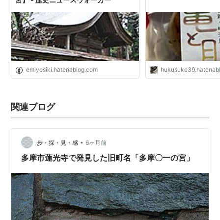
emiyosiki.hatenablog.com
hukusuke39.hatenab
関連ブログ
•
歩・探・見・感
6ヶ月前
多摩市蓮光寺で発見した旧町名「多摩〇一の宮」