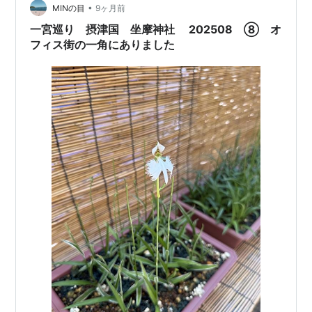
•
（千葉県長生郡一宮町） 氷川神社（埼玉県さいたま市大
MINの目
9ヶ月前
宮区） 氷川女體神社（埼玉県さいたま市緑区） 秩父神社
一宮巡り 摂津国 坐摩神社 202508 ⑧ オ
（埼玉県秩父市） 寒川神社（…
フィス街の一角にありました