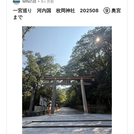
•
③多摩市一の宮 発見日 2025年12月7日 ④多摩市一ノ
MINの目
9ヶ月前
宮…
一宮巡り 河内国 枚岡神社 202508 ⑨ 奥宮
まで