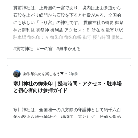
貫前神社は、上野国の一宮であり、境内は正面参道から
石段を上がり総門から石段を下ると社殿がある、全国的
にも珍しい「下り宮」の神社です。 貫前神社の概要 御祭
神と御利益 御祭神 御利益 アクセス：Ｂ 所在地 最寄り駅
駐車場 御朱印：Ａ 御朱印 御朱印帳 御守 授与時間 規模と
にぎわい：Ａ 見どころ① 本殿 見どころ② 拝殿・楼門
#
貫前神社
#
一の宮
#
無事かえる
名物グルメ リンク 貫前神社の概要 アクセス：Ｂ 御朱印
：Ａ 規模 ：Ａ 社格：式内社、上野国一宮、官幣中社、
別表神社 社伝によると、創建は安閑天皇の元年（西暦
•
531年）。物部氏の氏神である経津主神（ふつぬしのか
御朱印集めを楽しもう⛩️
2年前
み）と姫大神（ひめのおおかみ）が御祭神です。 江戸時
寒川神社の御朱印｜授与時間・アクセス・駐車場
代、…
と初心者向け参拝ガイド