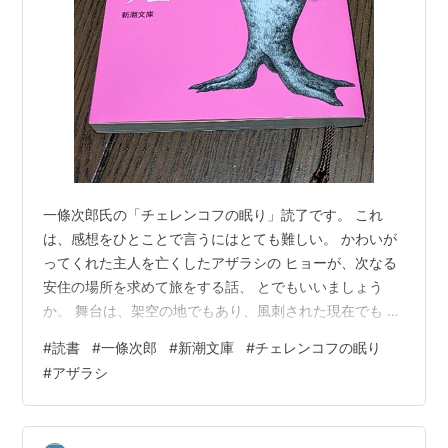
一條次郎氏の「チェレンコフの眠り」読了です。 これ
は、感想をひとことで言うにはとても難しい。 かわいが
ってくれた主人を亡くしたアザラシの ヒョーが、次なる
安住の場所を求めて旅をする話、 とでもいいましょう
か。 舞台は、架空の地でもあり、風刺された現在でも あ
るような。放射能で汚染された建物、 プラスチックゴミ
#
読書
#
一條次郎
#
新潮文庫
#
チェレンコフの眠り
だらけの海、金儲け第一主義 の輩などなど、読み進める
#
アザラシ
うちに、これって 今のことじゃないか…と感じたほどで
した。 一條氏はそんなつもりで書いたのではなかった よ
うですが。 最後はほろっとしてしまう、そんな話でし