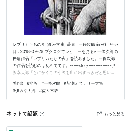
レプリカたちの夜 (新潮文庫) 著者 : 一條次郎 新潮社 発売
日 : 2018-09-28 ブクログでレビューを見る» 一條次郎の
長篇作品『レプリカたちの夜』を読みました。一條次郎
の作品を読むのは初めてです。-----story-------------伊
坂幸太郎「とにかくこの小説を世に出すべきだと思いま
した。ミステリーかどうか、そんなことはどうでもいい
#
読書
#
小説
#
一條次郎
#
新潮ミステリー大賞
なあ、と感じるほど僕はこの作品を気に入っています」
#
伊坂幸太郎
#
佐々木敦
選考委員絶賛の驚異の新人、第2回新潮ミステリー大賞受
賞作!!動物レプリカ工場に勤める往本がシロクマを目撃し
たのは、夜中の十二時すぎだった。絶滅したはずの本物
ネットで話題
もっと見る
か、産業スパイか。「シロクマを殺せ」…