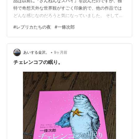
品は以前に『ざんねんなスパイ』を読んだのですが、独
特で奇想天外な世界観がすごく印象的で、他の作品では
どんな感じなのだろうと気になっていました。 そして、
うん、積読に埋もれてしまっていましたね。 やっと救出
#
レプリカたちの夜
#
一條次郎
して読む。 伊坂さんは一條さんの作品を絶賛しているの
で、やっぱり本作も気になります。 目次 あらすじ 感想
最後に あらすじ 夜のレプリカ工場で、主人公はシロクマ
•
と出くわした。 工場長の命令を受け、シロクマの正体を
あいする金沢。
9ヶ月前
追うことになるが、なんだか変てこりんなことばかり起
チェレンコフの眠り。
きる。 身に覚えのない自分の…