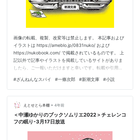
画像の転載、複製、改変等は禁止します。 本記事および
イラストは https://ameblo.jp/0831nuko/ および
https://nukobook.com/ で掲載されているものです。 上
記以外で記事やイラストを掲載しているサイトがありま
したら、ご一報いただけますと幸いです。転載や引用に
つきましてはご連絡ください。 『ざんねんなスパイ』 一
#
ざんねんなスパイ
#
一條次郎
#
新潮文庫
#
小説
條次郎 (著) 新潮文庫 のイラストブックレビューです。
長年ニホーン政府当局で清掃作業員をして働いてきたス
パイのルーキーは、73歳にして市長を暗殺する任務を受
•
ける。しかし、この市長と友達になってしまったのだ。
えとせとら本棚
4年前
秘密裏に任務を遂行するはずが何故か…
＜中瀬ゆかりのブックソムリエ2022＞チェレンコ
フの眠り-3月17日放送