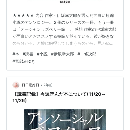
★★★★☆ 内容 作家・伊坂幸太郎が選んだ面白い短編
小説のアンソロジー。２冊のシリーズの一冊。もう一冊
は「オーシャンラズベリー編」。 感想 作家の伊坂幸太郎
が面白いとおススメする短編が並んでいる。彼が好きな
のも分かる、と妙に納得してしまうものから、思わぬも
のまでが選ばれていて興味深い。そして色んな種類の
#
本
#
読書
#
小説
#
伊坂幸太郎
#
一條次郎
「面白い」を感じることができる。 そんな中でいちばん
#
宮部みゆき
気になったのは、一條次郎の「ヘルメット・オブ・アイ
アン」だ。同じく収録されている「杜子春」を題材にし
たもので、口から出まかせを言っているかのような適当
な感じの話しぶりが面白かった。「杜子春（とししゅ
•
日日是好日
2年前
ん）」を「としはる」と読んだり、「トシアキ（杜…
【読書記録】今週読んだ本について(11/20～
11/26)