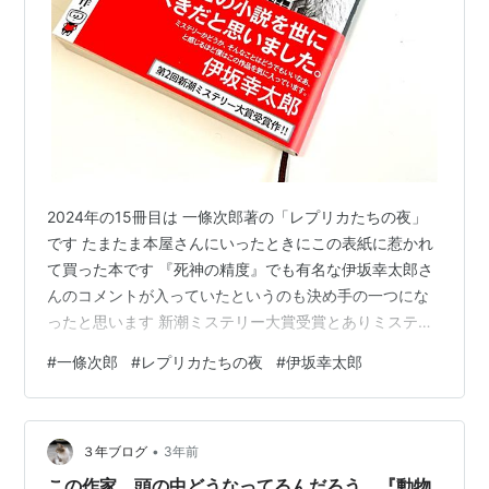
2024年の15冊目は 一條次郎著の「レプリカたちの夜」
です たまたま本屋さんにいったときにこの表紙に惹かれ
て買った本です 『死神の精度』でも有名な伊坂幸太郎さ
んのコメントが入っていたというのも決め手の一つにな
ったと思います 新潮ミステリー大賞受賞とありミステリ
ー好きの僕としてはとても興味の唆られるものでした ど
#
一條次郎
#
レプリカたちの夜
#
伊坂幸太郎
んでん返しや驚愕のラスト のようなコメントには滅法弱
い僕です ロリポップ！ またこの作品「ワケがわからな
い」ということも言われていまして これはもう読んでみ
•
るしかないということで読んでみました 正直 ワケわかり
３年ブログ
3年前
ません もう展開が凄過ぎてワケがわかりません ただもの
この作家、頭の中どうなってるんだろう。『動物