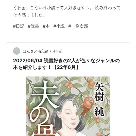
うわぁ、こういう小説って大好きなやつ。 読み終わって
そう感じました。
#
日記
#
読書
#
本
#
小説
#
一條次郎
•
ほんタメ備忘録
4年前
2022/06/04 読書好きの2人が色々なジャンルの
本を紹介します！【22年6月】