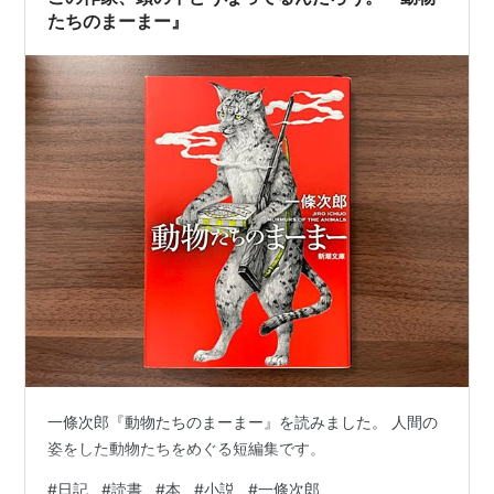
すごく面白い作品です …
たちのまーまー』
一條次郎『動物たちのまーまー』を読みました。 人間の
姿をした動物たちをめぐる短編集です。
#
日記
#
読書
#
本
#
小説
#
一條次郎