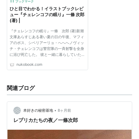
11
ブックマーク
ひと目でわかる！イラストブックレビ
ュー『チェレンコフの眠り』一條 次郎
(著) |
『チェレンコフの眠り』一條 次郎 (著)新潮
文庫あらすじある暑い夏の日の午後、マフィ
アのボス、シベリアーリョ・へへへノヴィッ
チ・チェレンコフは警官隊の一斉射撃を全身
に浴び死亡した。 彼と一緒に暮らしていたペ
ットのヒョウアザラシのヒョーは、独り残さ
nukobook.com
れ空腹に耐えきれず、アザラシ専用のゴルウ
フカートに乗り...
関連ブログ
•
本好きの秘密基地
8ヶ月前
レプリカたちの夜／一條次郎