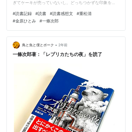
ぎてケーキが売っていないし。どっちつかずな印象を受
けるのは私だけでしょうか？諦めて平日に食べろよとい
#
読書記録
#
読書
#
読書感想文
#
重松清
う感じですが、クリスマスは出張なんですよ(悲壮感) さ
#
金原ひとみ
#
一條次郎
て、読書記録になります！ ジムでウォーキングしながら
の読書に挑戦してみたのですが、手元がぶれるのでめち
ゃくちゃ読みにくかったです。あと追う文字が多くて若
干酔う。なので今週も座ってか、寝っ転がりながら読ん
•
鳥と魚と僕とポーク
2年前
だ本たちになります！(無駄な続報)では、…
一條次郎著：「レプリカたちの夜」を読了