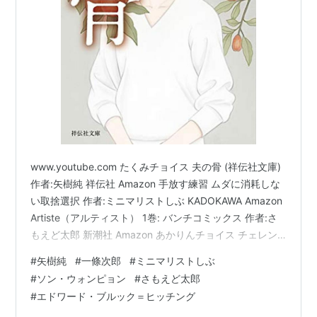
www.youtube.com たくみチョイス 夫の骨 (祥伝社文庫)
作者:矢樹純 祥伝社 Amazon 手放す練習 ムダに消耗しな
い取捨選択 作者:ミニマリストしぶ KADOKAWA Amazon
Artiste（アルティスト） 1巻: バンチコミックス 作者:さ
もえど太郎 新潮社 Amazon あかりんチョイス チェレン
コフの眠り 作者:一條次郎 新潮社 Amazon アーモンド 作
#
矢樹純
#
一條次郎
#
ミニマリストしぶ
者:ソン・ウォンピョン 祥伝社 Amazon 愛書狂の本棚 異
#
ソン・ウォンピョン
#
さもえど太郎
能と夢想が生んだ奇書・偽書・稀覯書 作者:エドワード・
#
エドワード・ブルック＝ヒッチング
ブルック＝ヒッチング 日経ナショナル ジオグラフィック