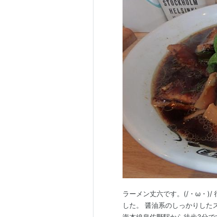
ラーメン丈六です。(/・ω・)
した。 醤油系のしっかりした
海本線泉佐野駅から徒歩3分です