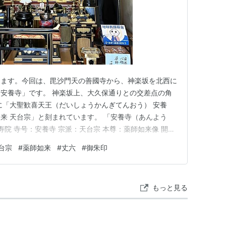
きます。今回は、毘沙門天の善國寺から、神楽坂を北西に
安養寺」です。 神楽坂上、大久保通りとの交差点の角
に「大聖歓喜天王（だいしょうかんぎてんおう） 安養
来 天台宗」と刻まれています。 「安養寺（あんよう
寿院 寺号：安養寺 宗派：天台宗 本尊：薬師如来像 開
十三観音 十六番 山の手三十三観音 十番 安養寺の縁起
台宗
#
薬師如来
#
丈六
#
御朱印
澄上人の高弟子慈覚大師円仁（じかくだいしえんにん）和
にありました…
もっと見る