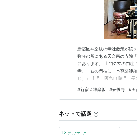
新宿区神楽坂の寺社散策が続
数分の所にある天台宗の寺院「
にあります。 山門の左の門柱
寺」、右の門柱に「本尊薬師如
じ）」 山号：医光山 院号：長
基：慈覚大師円仁 札所：江戸三
#
新宿区神楽坂
#
安養寺
#
天
安養寺の開基は、伝教大師最
尚と伝わっています。江戸城内
ネットで話題
13
ブックマーク