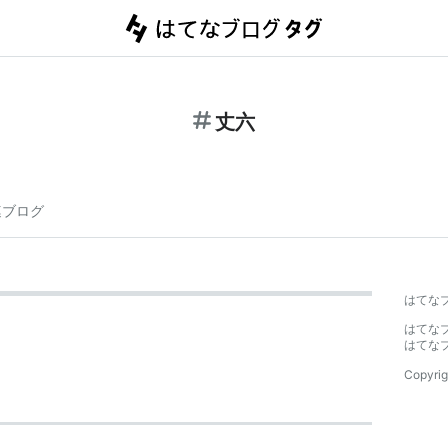
丈六
連ブログ
はてな
はてな
はてな
Copyrig