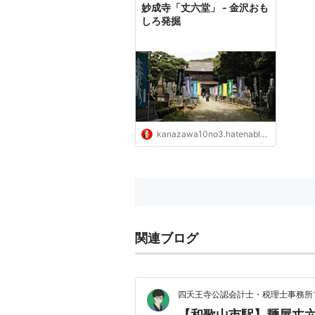
妙成寺「丈六堂」 - 金沢おも
しろ発掘
kanazawa10no3.hatenablog.com
関連ブログ
四天王寺公認会計士・税理士事務所
【和歌山市駅】麺屋丈