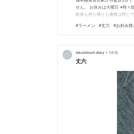
せん。 お休みは火曜日 ※時々
飲食も持ち帰りも価格は同じです。
1-6-3
#
ラーメン
#
丈六
#
お好み焼
•
takumiinui’s diary
5年前
丈六