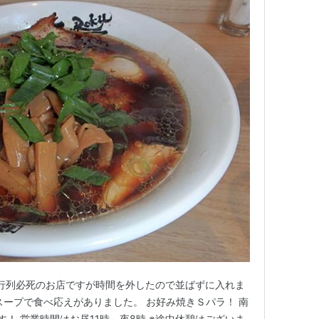
/ 行列必死のお店ですが時間を外したので並ばずに入れま
スープで食べ応えがありました。 お好み焼きＳパラ！ 南
！ 営業時間はお昼11時～夜8時 ※途中休憩はございま