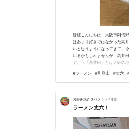
皆様こんにちは！大阪市阿倍
はあまり好きではなかった高井
いと思うようになってきて、今
いるかもしれませんが、高井田系
す。（「高井田」とは大阪の地
る。スープは鶏ガラと昆布を使
#
ラーメン
#
和歌山
#
丈六
徴がある中華そばを供する店
周辺に集中していており、これ
•
お好み焼きＳパラ！
4年前
ラーメン丈六！