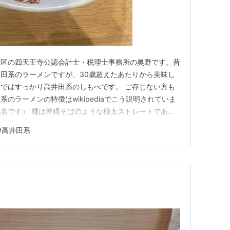
野区の四天王寺公認会計士・税理士事務所の奥野です。昔
田系のラーメンですが、30歳超えたあたりから美味し
ではすっかり高井田系のしもべです。 ご存じない方も
のラーメンの特徴はwikipediaでこう説明されていま
名です） 麺は沖縄そばのような極太ストレートであ
用し、醤油味（醤油ラーメン）で供される。 上記の特
#
高井田系
舗が、戦後の産業道路沿いの大阪シティバス高井田停留所
らのラーメンを指す。…