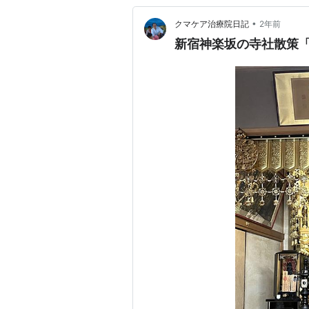
•
クマケア治療院日記
2年前
新宿神楽坂の寺社散策