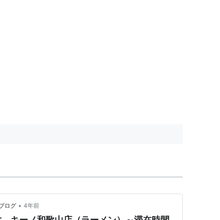
•
ブログ
4年前
六 キーノ和歌山店（ラーメン）～滞在時間