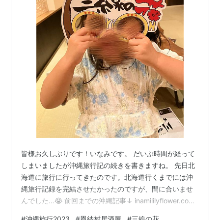
皆様お久しぶりです！いなみです。 だいぶ時間が経って
しまいましたが沖縄旅行記の続きを書きますね。 先日北
海道に旅行に行ってきたのです。北海道行くまでには沖
縄旅行記録を完結させたかったのですが、間に合いませ
んでした…😭 前回までの沖縄記事↓ inamililyflower.com
inamililyflower.com inamililyflower.com
#
沖縄旅行2023
#
恩納村居酒屋
#
三線の花