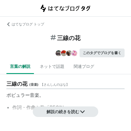
はてなブログ トップ
三線の花
このタグでブログを書く
言葉の解説
ネットで話題
関連ブログ
三線の花
(
音楽
)
【
さんしんのはな
】
ポピュラー音楽。
作詞・作曲と歌「
BEGIN
」
解説の続きを読む