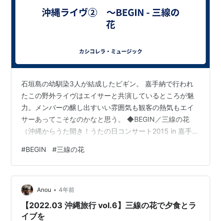
石垣島の幼馴染3人が結成したビギン。 嘉手納で行われ
たこの野外ライヴはエイサーと共演しているところが魅
力。メンバーの醸し出すいい雰囲気も観客の熱気もエイ
サーあってこそなのかなと思う。 ◆BEGIN／三線の花
（沖縄からうた開き！うたの日コンサート2015 in 嘉手
納） www.youtube.com 歌詞https://www.uta-
#
BEGIN
#
三線の花
net.com/song/46783/ 尚、間奏部分の歌詞の意味は下記
のようだ（注1）。 【間奏部分の歌詞】しゃにしゃーすん
がまらさーすんいつぬびなんが うたいざりかぁばがすま
•
ぬ んたぬなかあきんがなてぃ ふゆんがたやはるんがさく
Anou
4年前
ぉーるさんしんぬばな 【意味】…
【2022.03 沖縄旅行 vol.6】三線の花で夕食とラ
イブを