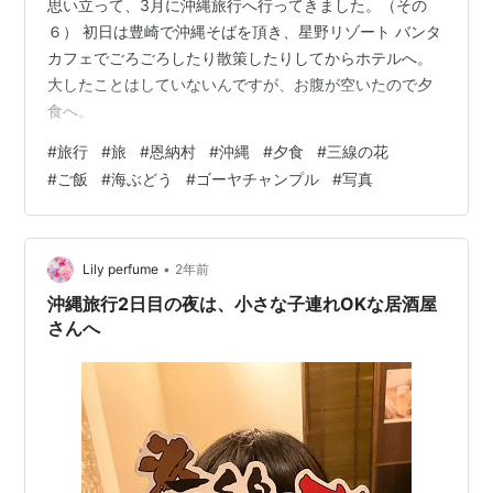
思い立って、3月に沖縄旅行へ行ってきました。（その
６） 初日は豊崎で沖縄そばを頂き、星野リゾート バンタ
カフェでごろごろしたり散策したりしてからホテルへ。
大したことはしていないんですが、お腹が空いたので夕
食へ。
#
旅行
#
旅
#
恩納村
#
沖縄
#
夕食
#
三線の花
#
ご飯
#
海ぶどう
#
ゴーヤチャンプル
#
写真
•
Lily perfume
2年前
沖縄旅行2日目の夜は、小さな子連れOKな居酒屋
さんへ