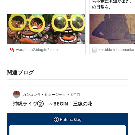
ら不覚にも涙が出た。 
の日常を。
waraibuta2.blog.fc2.com
knkbbknk.hatenadia
関連ブログ
•
カシコレラ・ミュージック
3年前
沖縄ライヴ② ～BEGIN - 三線の花