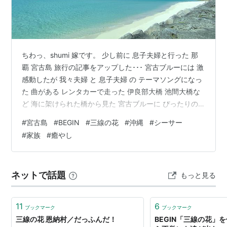
ちわっ、shumi 嫁です。 少し前に 息子夫婦と行った 那
覇 宮古島 旅行の記事をアップした･･･ 宮古ブルーには 激
感動したが 我々夫婦 と 息子夫婦 の テーマソングになっ
た 曲がある レンタカーで走った 伊良部大橋 池間大橋な
ど 海に架けられた橋から見た 宮古ブルーに ぴったりの
テーマソング そぉ、BEGIN の 三線の花 だ (*^^)v ♪ いつ
#
宮古島
#
BEGIN
#
三線の花
#
沖縄
#
シーサー
しか忘れられた おじいの形見の三線･･･ ♪ 歌詞もいいが
#
家族
#
癒やし
メロディも 絶品 (#^.^#) 未だに 口ずさんでしまう曲 ぜひ
一度 聴いてみてくださいな!!! (#^.^#) そして 一度は 宮古
島へ行ってみることを お勧めします!! (*…
ネットで話題
もっと見る
11
6
ブックマーク
ブックマーク
三線の花 恩納村／だっふんだ！
BEGIN「三線の花」