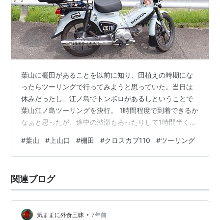
葉山に棚田があることを以前に知り、田植えの時期にな
ったらツーリングで行ってみようと思っていた。当日は
休みだったし、江ノ島でトンボロがあるしということで
葉山江ノ島ツーリングを決行。 1時間程度で到着できるか
なぁと思ったが、途中の渋滞もあったりして1時間半くら
いかかったかな。R134の鎌倉逗子間はかつては湘南道路
#
葉山
#
上山口
#
棚田
#
クロスカブ110
#
ツーリング
という有料道路だったなぁと思い出す。高校生の頃に都
内から原付ツーリングで沼南方面へ来て20円だったか50
円だったか払った記憶がある。 長柄で右折、葉山大道で
関連ブログ
左折し、時折スマホの地図を確認しながらようやく上山
口の棚田に到着。棚田というものを見るのは初めてで、
絶景だった。棚田を見下ろす道へは細…
•
気ままに外食三昧
7年前