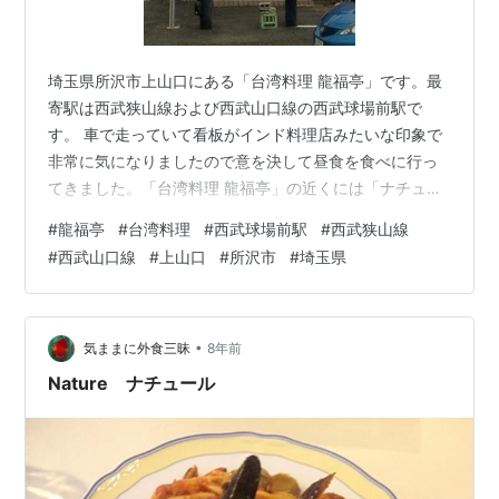
埼玉県所沢市上山口にある「台湾料理 龍福亭」です。最
寄駅は西武狭山線および西武山口線の西武球場前駅で
す。 車で走っていて看板がインド料理店みたいな印象で
非常に気になりましたので意を決して昼食を食べに行っ
てきました。「台湾料理 龍福亭」の近くには「ナチュー
ル」があります。 morigen1.hatenablog.com 台湾料理
#
龍福亭
#
台湾料理
#
西武球場前駅
#
西武狭山線
龍福亭 看板 台湾料理 龍福亭 外観 台湾料理 龍福亭 店内
#
西武山口線
#
上山口
#
所沢市
#
埼玉県
店に入ると先客が2組ほどおりました。席に着きメニュー
を見ると油淋鶏があったのでタレを別添えに出来ないか
聞いて可能との事でしたので油淋鶏のランチ、お腹が空
いていたので酢豚を別で単品で注文しました。 台湾料理
•
気ままに外食三昧
8年前
龍…
Nature ナチュール