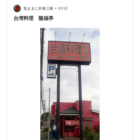
•
気ままに外食三昧
8年前
台湾料理 龍福亭