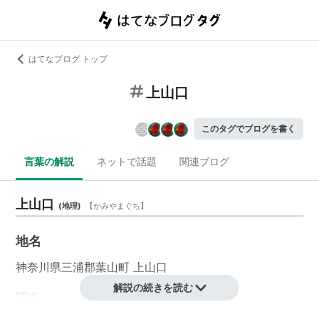
はてなブログ トップ
上山口
このタグでブログを書く
言葉の解説
ネットで話題
関連ブログ
上山口
(
地理
)
【
かみやまぐち
】
地名
神奈川県
三浦郡
葉山町
上山口
解説の続きを読む
関連