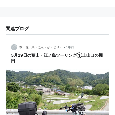
→
下山口
上山口
(
地理
)
【
かみやまぐち
】
地名
関連ブログ
埼玉県
所沢市
上山口
−「
西武ドーム
」「
西武球場前
駅
」などがある。
•
本・花・鳥（ほん・か・どり）
1年前
関連
5月29日の葉山・江ノ島ツーリング①上山口の棚
田
→
山口