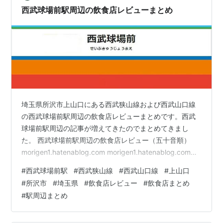
西武球場前駅周辺の飲食店レビューまとめ
埼玉県所沢市上山口にある西武狭山線および西武山口線
の西武球場前駅周辺の飲食店レビューまとめです。西武
球場前駅周辺の記事が増えてきたのでまとめてきまし
た。 西武球場前駅周辺の飲食店レビュー（五十音順）
morigen1.hatenablog.com morigen1.hatenablog.com
morigen1.hatenablog.com morigen1.hatenablog.com
#
西武球場前駅
#
西武狭山線
#
西武山口線
#
上山口
morigen1.hatenablog.com （参考記事）
#
所沢市
#
埼玉県
#
飲食店レビュー
#
飲食店まとめ
morigen1.hatenablog.com morigen1.hatenablog.com ブ
#
駅周辺まとめ
ログランキングに参加しております。皆様のクリック…