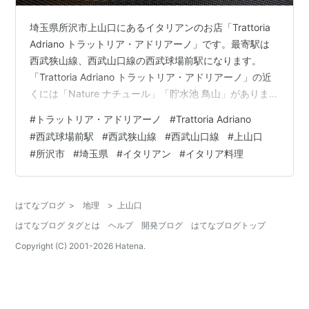
埼玉県所沢市上山口にあるイタリアンのお店「Trattoria
Adriano トラットリア・アドリアーノ」です。最寄駅は
西武狭山線、西武山口線の西武球場前駅になります。
「Trattoria Adriano トラットリア・アドリアーノ」の近
くには「Nature ナチュール」「貯水池 鳥山」がありま
す。 morigen1.hatenablog.com
#
トラットリア・アドリアーノ
#
Trattoria Adriano
morigen1.hatenablog.com 狭山湖周辺を車で走っている
#
西武球場前駅
#
西武狭山線
#
西武山口線
#
上山口
と「Trattoria Adriano トラットリア・アドリアーノ」を
#
所沢市
#
埼玉県
#
イタリアン
#
イタリア料理
見つけました。気になり、ちょうど昼食時でしたので入
ってみることに。 トラットリア・アドリアーノ Trat…
はてなブログ
>
地理
>
上山口
はてなブログ タグとは
ヘルプ
開発ブログ
はてなブログトップ
Copyright (C) 2001-
2026
Hatena.