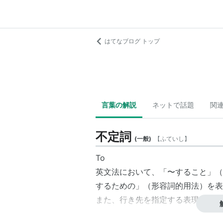
はてなブログ トップ
言葉の解説
ネットで話題
関
不定詞
(
一般
)
【
ふていし
】
To
英文法において、「〜すること」（
するための」（形容詞的用法）を表
また、行き先を指定する表現として