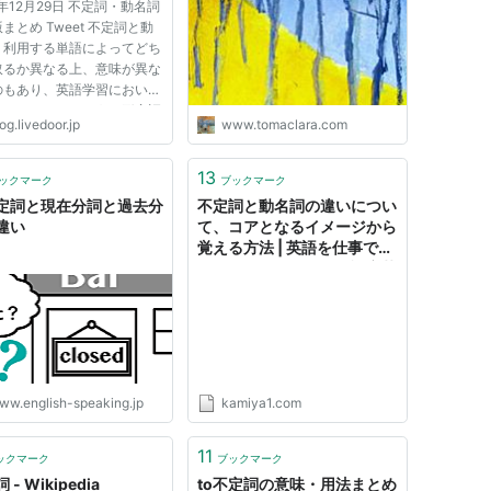
0年12月29日 不定詞・動名詞
まとめ Tweet 不定詞と動
、利用する単語によってどち
取るか異なる上、意味が異な
のもあり、英語学習において
なものの一つだろう。形容詞
og.livedoor.jp
www.tomaclara.com
/副詞的用法/名詞的用法、
に原形不定詞と日本における
法解説は複雑を極めている
13
ックマーク
ブックマーク
海外ではもう少し違った見
不定詞と現在分詞と過去分
不定詞と動名詞の違いについ
違い
て、コアとなるイメージから
覚える方法 | 英語を仕事で使
えるレベルに伸ばす！認定英
語コーチアキトの０→１英語
塾
ww.english-speaking.jp
kamiya1.com
11
ックマーク
ブックマーク
- Wikipedia
to不定詞の意味・用法まとめ