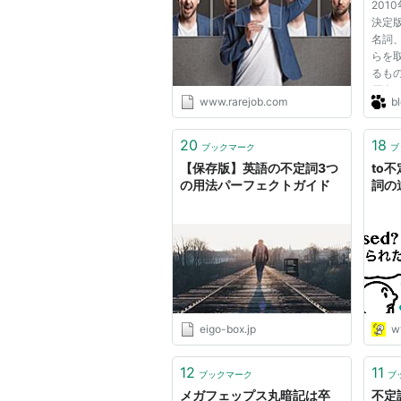
201
English Lab（イングリッシ
決定版
ュラボ）┃レアジョブ英会話
名詞
が発信する英語サイト
らを
るも
厄介
www.rarejob.com
bl
的用法
さら
英文
20
18
ブックマーク
ブ
が、
【保存版】英語の不定詞3つ
to
方...
の用法パーフェクトガイド
詞の
eigo-box.jp
w
12
11
ブックマーク
ブ
メガフェップス丸暗記は卒
不定詞 