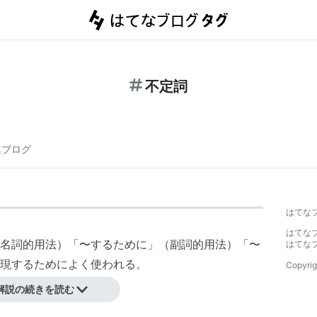
不定詞
連ブログ
はてな
はてな
名詞的用法）「〜するために」（副詞的用法）「〜
はてな
現するためによく使われる。
Copyrig
も使われる。
解説の続きを読む