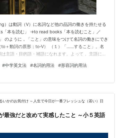
（Ving）は動詞（V）に名詞など他の品詞の働きを持たせる
ks「本を読む」 →to read books「本を読むこと」／
読むこと」 のように，「こと」の意味をつけて名詞の働きにでき
to＋動詞の原形；to-V） （１）「……すること」。名
詞は主語・目的語・補語になれます。よって， 主語にな
目的語 〃 ：I like to read books. （like to-V「Vした
#
中学英文法
#
名詞的用法
#
形容詞的用法
るいかのお気付け ～人生で今日が一番フレッシュな（若い）日
"が最強だと改めて実感したこと ～小５英語