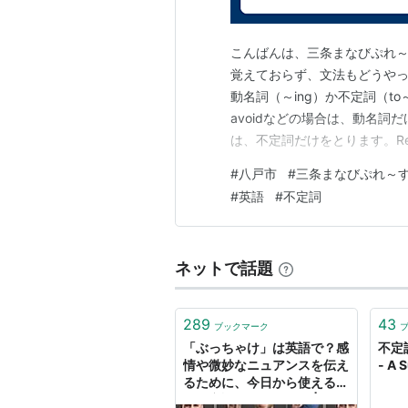
こんばんは、三条まなびぷれ～
覚えておらず、文法もどうや
動名詞（～ing）か不定詞（to～
avoidなどの場合は、動名詞だけ
は、不定詞だけをとります。Rem
か不定詞となるか難しい問題が出ます
#
八戸市
#
三条まなびぷれ～
題でした。まずはwant の後
#
英語
#
不定詞
ネットで話題
289
43
ブックマーク
「ぶっちゃけ」は英語で？感
不定
情や微妙なニュアンスを伝え
- A 
るために、今日から使える
『不定詞イディオム』 |