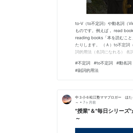
to-V（to不定詞）や動名詞
ものです。例えば， read boo
reading books「本を
たりします。 （Ａ）to不定詞（
詞的用法（名詞になれる） 名
れる：To read books is fun. 
#
不定詞
#
to不定詞
#
動名詞
い」） 補語 〃…
#
副詞的用法
中３小６松江塾ママブロガー ほた
•
～
7ヶ月前
"授業"＆"毎日シリーズ
～