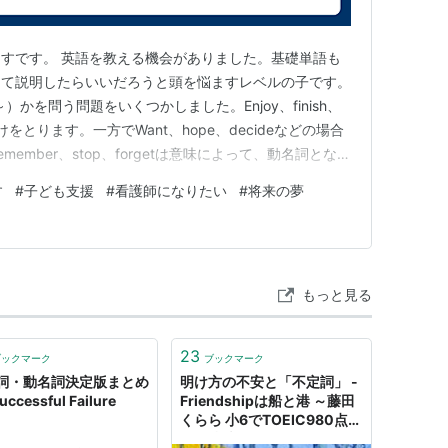
すです。 英語を教える機会がありました。基礎単語も
って説明したらいいだろうと頭を悩ますレベルの子です。
）かを問う問題をいくつかしました。Enjoy、finish、
をとります。一方でWant、hope、decideなどの場合
ember、stop、forgetは意味によって、動名詞となる
。 今回は、want （ ）（ ） a teacher という問
す
#
子ども支援
#
看護師になりたい
#
将来の夢
にはどちらかな？と問いました。t…
もっと見る
23
ブックマーク
ブックマーク
詞・動名詞決定版まとめ
明け方の不安と「不定詞」 -
Successful Failure
Friendshipは船と港 ～藤田
くらら 小6でTOEIC980点ま
での軌跡～