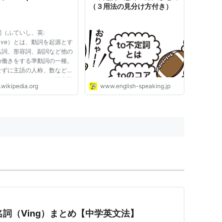
（３用法の見分け方付き）
詞（ふていし、英:
initive）とは、動詞を起源とす
名詞、形容詞、副詞など他の
の働きをする準動詞の一種。
せずに主語の人称、数などに
定」されないことから不定詞
.wikipedia.org
www.english-speaking.jp
う。現代の多くの言語で動詞
書の見出しの語形として使わ
。 英語は動詞のほかの活用
多くを消失したため、原形不
動名詞（Ving）まとめ【中学英文法】