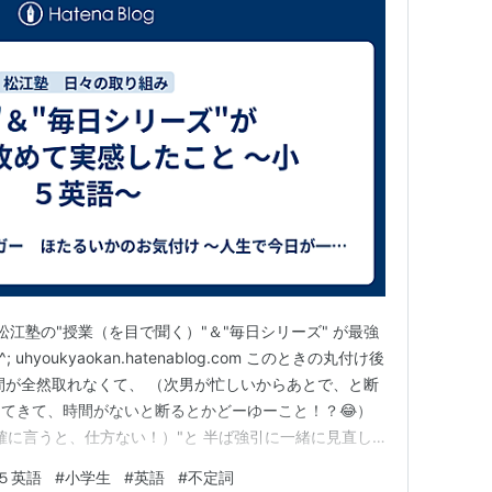
松江塾の"授業（を目で聞く）"＆"毎日シリーズ" が最強
hyoukyaokan.hatenablog.com このときの丸付け後
間が全然取れなくて、 （次男が忙しいからあとで、と断
てきて、時間がないと断るとかどーゆーこと！？😂）
確に言うと、仕方ない！）"と 半ば強引に一緒に見直し
しているうちに 次男の不定詞に関しての混乱の原因が分か
５英語
#
小学生
#
英語
#
不定詞
して 変な英訳（次男のだと異なる意味になってしまう）を