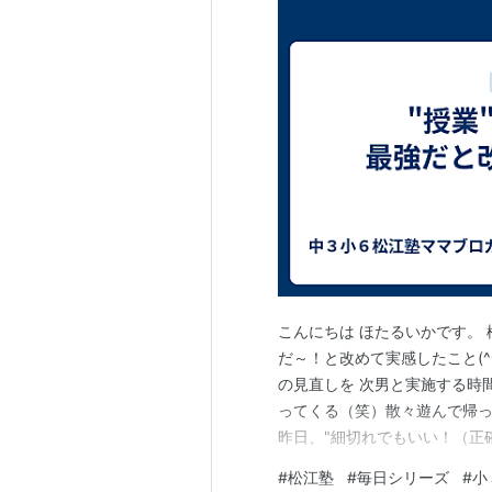
こんにちは ほたるいかです。 
だ～！と改めて実感したこと(^^; u
の見直しを 次男と実施する時
ってくる（笑）散々遊んで帰っ
昨日、"細切れでもいい！（正
を始めた🤣 すると、見直し
#
松江塾
#
毎日シリーズ
#
小
った(^^; 不定詞の問題に対