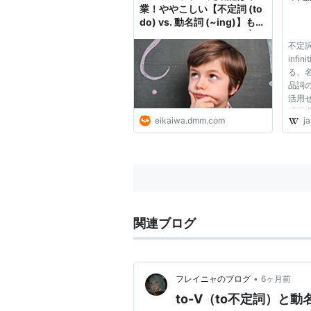
業！ややこしい【不定詞 (to
do) vs. 動名詞 (~ing)】もイ
メージの力でスッキリ！ |
不定
DMM英会話ブログ
inf
る、
品詞
活用
「限
eikaiwa.dmm.com
ja
とい
の辞
れる
形の
定詞...
関連ブログ
•
フレイニャのブログ
6ヶ月前
to-V（to不定詞）と