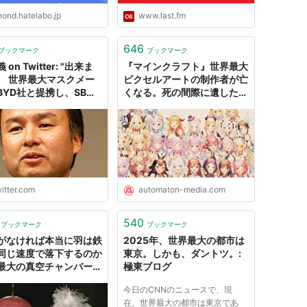
nond.hatelabo.jp
www.last.fm
646
ブックマーク
ブックマーク
 on Twitter: "出来ま
『マインクラフト』世界最大
。 世界最大マスクメー
ピクセルアートの制作者が亡
BYD社と提携し、SB用
くなる。死の間際に遺した
ライン設立。 5月から納
1100万ブロックの“愛” -
月産3億枚 (医療用高機
AUTOMATON
95を1億枚、一般用サー
ルを2億枚) 。 政府マス
ームと連携を図り、医療
をはじめ、一人でも多く
…
itter.com
automaton-media.com
s://t.co/DABghPbH08"
540
ブックマーク
ブックマーク
がなければ本当に羽は鉄
2025年、世界最大の都市は
同じ速度で落下するのか
東京。しかも、ダントツ。:
最大の真空チャンバーで
極東ブログ
今日のCNNのニュースで、現
在、世界最大の都市は東京であ