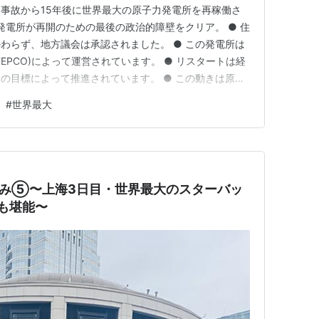
3 福島事故から15年後に世界最大の原子力発電所を再稼働さ
発電所が再開のための最後の政治的障壁をクリア。 ● 住
わらず、地方議会は承認されました。 ● この発電所は
EPCO)によって運営されています。 ● リスタートは経
の目標によって推進されています。 ● この動きは原子
内の対立を浮き彫りにしています。 福島原発事故が日
#
世界最大
、国民の信頼を打ち砕いてからほぼ15年が経ち、同国
夏休み⑤〜上海3日目・世界最大のスターバッ
Eも堪能〜