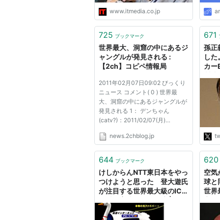
www.itmedia.co.jp
a
725
671
ブックマーク
世界最大、洞窟の中にあるジ
孫正義
ャングルが発見される :
した
【2ch】コピペ情報局
カー
製造
2011年02月07日09:02 びっくり
品、
ニュース コメント( 0 ) 世界最
能N
大、洞窟の中にあるジャングルが
ジカ
発見される 1： デンちゃん
クチ
(catv?)：2011/02/07(月)
現場
02:39:51.31 ID:qm7FgKTx0 ベト
の人
news.2chblog.jp
tw
ナム中部にある「ソンドン洞窟」
http
は2009年に世界最大の洞窟だと
いうことが確認されました。 20
644
620
ブックマーク
の洞窟が連なっており、最大のも
けしからんNTT東日本をやっ
空気
のは洞長5km、幅...
つけようと思った 登大遊氏
球と
が注目する世界最大級のICT
世界
人材を育成できる環境 | ログ
実験
ミーBusiness