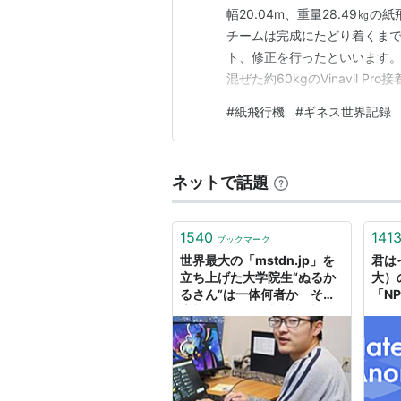
幅20.04m、重量28.49
チームは完成にたどり着くまで
ト、修正を行ったといいます。
混ぜた約60kgのVinavil 
は、巨大とはいえ紙飛行機なの
#
紙飛行機
#
ギネス世界記録
ートルまでのプラットフォーム
ネットで話題
1540
141
ブックマーク
世界最大の「mstdn.jp」を
君は
立ち上げた大学院生“ぬるか
大）
るさん”は一体何者か その
「N
素顔とドワンゴ入社が決まる
か。
までの10日間に迫る