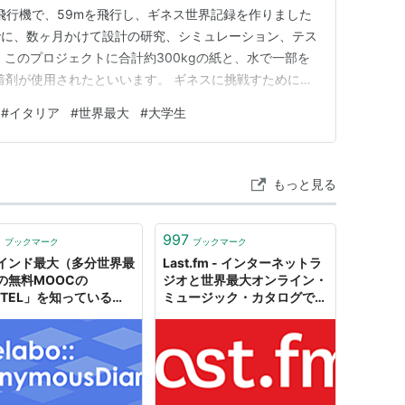
㎏の紙飛行機で、59mを飛行し、ギネス世界記録を作りました
に、数ヶ月かけて設計の研究、シミュ​​レーション、テス
 このプロジェクトに合計約300kgの紙と、水で一部を
Pro接着剤が使用されたといいます。 ギネスに挑戦すために
で一人で飛ばさなければなりませんでしたが、高さ3メ
#
イタリア
#
世界最大
#
大学生
から離陸 して、これまでの記録15mを突破しました
もっと見る
3
997
ブックマーク
ブックマーク
インド最大（多分世界最
Last.fm - インターネットラ
の無料MOOCの
ジオと世界最大オンライン・
PTEL」を知っている
ミュージック・カタログでを
楽しもう