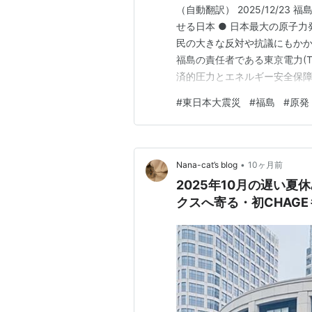
（自動翻訳） 2025/12/2
せる日本 ● 日本最大の原子力
民の大きな反対や抗議にもかか
福島の責任者である東京電力(T
済的圧力とエネルギー安全保障
力発電の将来をめぐる深刻な国
#
東日本大震災
#
福島
#
原発
本のエネルギー環境を一変させ
は世界最大の原子力発電所…
•
Nana-cat’s blog
10ヶ月前
2025年10月の遅い
クスへ寄る・初CHAG