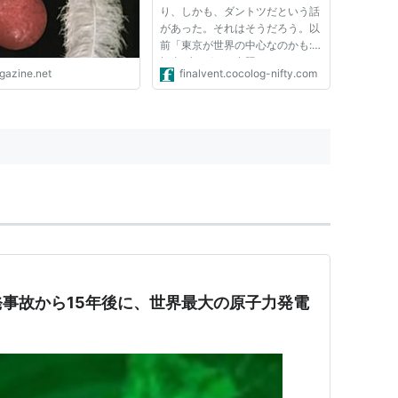
り、しかも、ダントツだという話
があった。それはそうだろう。以
前「東京が世界の中心なのかも:
極東ブログ」（参照）というエン
igazine.net
finalvent.cocolog-nifty.com
トリも書いたことがあるので、そ
れほど驚きではなかったのだが、
ニュースの詳細を見ていて、驚い
た。2025年になっても世界最大
の都市...
事故から15年後に、世界最大の原子力発電