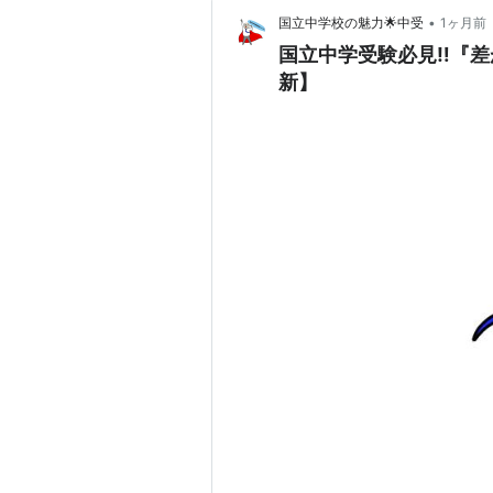
•
国立中学校の魅力🌟中受
1ヶ月前
国立中学受験必見‼️『差
新】