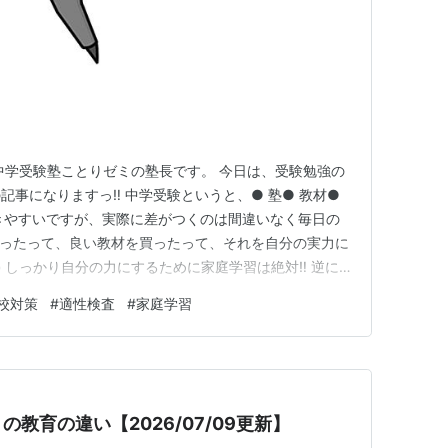
立中学受験塾ことりゼミの塾長です。 今日は、受験勉強の
事になりますっ‼️ 中学受験というと、● 塾● 教材●
きやすいですが、実際に差がつくのは間違いなく毎日の
もらったって、良い教材を買ったって、それを自分の実力に
 しっかり自分の力にするために家庭学習は絶対‼️ 逆に
始めると、学力はかなり安定します。 では、どんな風
校対策
#
適性検査
#
家庭学習
️ ポイントは、長時間やることではなく、目的をもって
をやる…
教育の違い【2026/07/09更新】