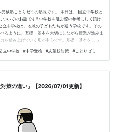
学受検塾ことりゼミの塾長です。 本日は、 国立中学校と
についてのお話です‼️ 中学校を選ぶ際の参考にして頂け
校 公立中学校は、地域の子どもたちが通う学校です。その
学べるように、基礎・基本を大切にしながら授業が進みま
学力を積み上げていく形が中心です。基礎・基本をしっか
育てやすいのが魅力です。 🔵国立中学校 国立中学校
公立中学校
#
中学受検
#
志望校対策
#
ことりゼミ
め、教育研究の場という側面があります。知識を覚えるだ
える・話し合う…
策の違い』【2026/07/01更新】