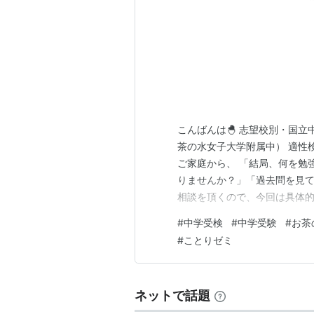
こんばんは🐣 志望校別・国
茶の水女子大学附属中） 適性
ご家庭から、 「結局、何を勉
りませんか？」「過去問を見て
相談を頂くので、今回は具体的
水の適性検査は、単純に知識
#
中学受検
#
中学受験
#
お茶
ん。問題を見たときに、 国語
#
ことりゼミ
れて見えにくいことも多いです
ネットで話題