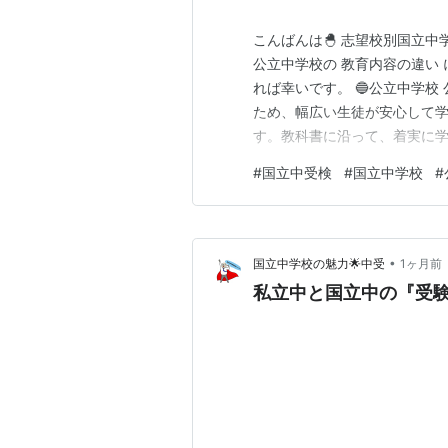
こんばんは🐣 志望校別国立中
公立中学校の 教育内容の違い 
れば幸いです。 🔵公立中学
ため、幅広い生徒が安心して
す。教科書に沿って、着実に
り積み重ね、安定して学ぶ力を
#
国立中受検
#
国立中学校
#
は、国立大学附属校であるた
けでなく考える・まとめる・伝
•
国立中学校の魅力🌟中受
1ヶ月前
私立中と国立中の『受験対