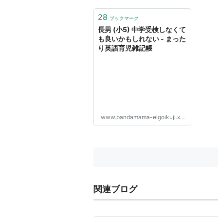
28
ブックマーク
長男 (小5) 中学受検しなくて
も良いかもしれない - まった
り英語育児雑記帳
www.pandamama-eigoikuji.xyz
関連ブログ