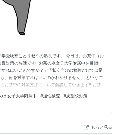
立中学受験塾ことりゼミの塾長です。 今日は、お茶中（お
検査対策のお話です‼️ お茶の水女子大学附属中を目指す
強すればいいんですか？」「私立向けの勉強だけでは足
も、何を対策すればいいのかわかりません」 というご
にお茶中の対策方法について解説していきます‼️ お茶の
をたくさん覚えていればよい、という試験ではありませ
の水女子大学附属中
#
適性検査
#
志望校対策
なのか、資料読解なのか、記述なのかが、きれいに分か
。そのため、何とな…
もっと見る