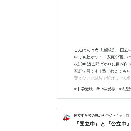
こんばんは🐣 志望校別・国
中でも差がつく「家庭学習」の記
模試● 過去問ばかりに目が向
家庭学習です‼️ 塾で教えて
変えないと試験で解けません💦
言うと、家庭学習がうまく回り
#
中学受験
#
中学受検
#
志望
に家庭学習を行えば良いのか⁉
続けることです✨ 『今日は何
•
国立中学校の魅力🌟中受
1ヶ月前
『国立中』と『公立中』の