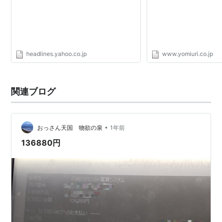
headlines.yahoo.co.jp
www.yomiuri.co.jp
関連ブログ
•
おっさん天国 物欲の泉
1年前
136880円