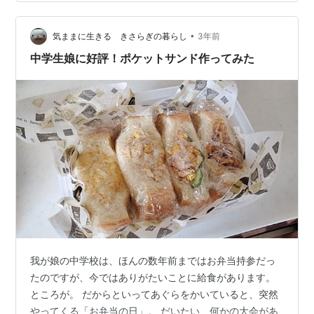
送る会をこう略すの初めて知りました…昔から⁇⁇ 娘た
ち(特に次女)略語のオンパレードで何言ってるかわからな
•
い… 友達と話すみたいにわかってると思って使うのやめ
気ままに生きる きさらぎの暮らし
3年前
てほしい〜😅 一回教えてもらっても、馴染みがなさすぎ
中学生娘に好評！ポケットサンド作ってみた
るし多すぎるし覚えられなく…
我が娘の中学校は、ほんの数年前まではお弁当持参だっ
たのですが、今ではありがたいことに給食があります。
ところが。 だからといってあぐらをかいていると、突然
やってくる「お弁当の日」。 だいたい、何かの大会があ