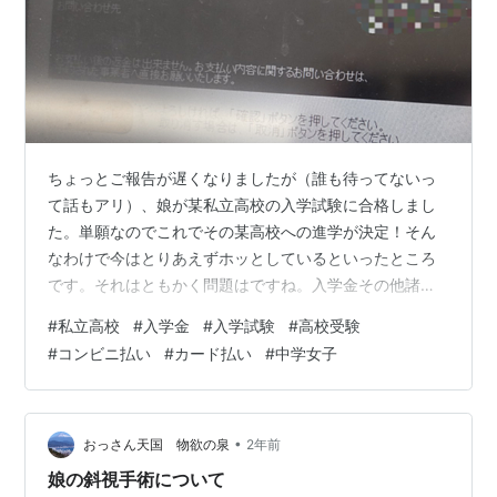
ちょっとご報告が遅くなりましたが（誰も待ってないっ
て話もアリ）、娘が某私立高校の入学試験に合格しまし
た。単願なのでこれでその某高校への進学が決定！そん
なわけで今はとりあえずホッとしているといったところ
です。それはともかく問題はですね。入学金その他諸々
の費用が 136880円かかりまして。 まあそれは入学金と
#
私立高校
#
入学金
#
入学試験
#
高校受験
して最低限必要なお金で、このあとテキスト代とか、な
#
コンビニ払い
#
カード払い
#
中学女子
んやかやいろいろとかかりそうで、本当に頭が痛いで
す。 そういえばかつて義姉が自身の長男長女のことにつ
いて 「🐴🦌はお金がかかる！」 て嘆いてたんですけど、
いえいえお宅のお子さんはもの凄く立派です。それに比
•
おっさん天国 物欲の泉
2年前
べるとうちの娘は本当に・・・ でも問題…
娘の斜視手術について