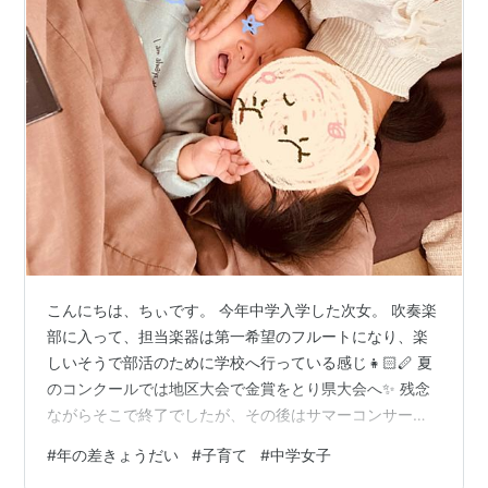
こんにちは、ちぃです。 今年中学入学した次女。 吹奏楽
部に入って、担当楽器は第一希望のフルートになり、楽
しいそうで部活のために学校へ行っている感じ👧🏻🪈 夏
のコンクールでは地区大会で金賞をとり県大会へ✨ 残念
ながらそこで終了でしたが、その後はサマーコンサート
や文化祭と行事が続きました🥰 そして今日は、春から一
#
年の差きょうだい
#
子育て
#
中学女子
緒に活動してきた3年生が引退するので三送会🎉 3年生を