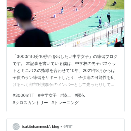
「3000m10分10秒台を出したい中学女子」の練習ブログ
です。 本記事を書いている僕は、中学校の男子バスケッ
トとミニバスの指導を合わせて10年、2021年8月からは
子供のラン練習をサポートしたり、子供達の可能性を広
げるべく都市対抗駅伝のメンバーとして走ったりしてい
ます。 襷の重みを感じて走らせてもらいました。1人やっ
#
3000mTT
#
中学女子
#
陸上
#
駅伝
たら間違いなく止まってます💦今後も引き続き彼らを応
#
クロスカントリー
#
トレーニング
援していきます。未来ある少年達、翔け！
pic.twitter.com/eSU3LiuoEm— nazato＠一応店垢
(@mugiwara7310) 2021年11月7日 ベストタイムやった
んですが、こんだけ進まんか？ってぐらい…
•
tsukitohammock’s blog
6年前