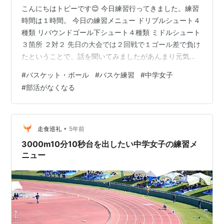
こんにちはトビーです😊 今日練習行ってきました。練習
時間は１時間。 今日の練習メニュー ドリブルシュート４
種類 リバウンドゴール下シュート４種類 ミドルシュート
３箇所 ２対２ 先日の大会では２回戦で１ゴール差で負け
たということで、話を聞いてみましたがあんまり元気が
無い様子。 大丈夫大丈夫！とフォローするも上手くいか
#
バスケット・ボール
#
バスケ練習
#
中学女子
ず😅 そんな状態なので「やりたい練習ある？」って聞く
#
部活がなくなる
と 「２対２です。２対２をしないと、、、」 と言うので
取り入れることにしました。 なんでなんだろ？ 試合で相
手ディフェンスに途中から中を固められてるんじゃない
かなーと思い、これまで長かったドリブルシュートの時
•
走食巡礼
5年前
間を減らして、その分ミド…
3000m10分10秒台を出したい中学女子の練習メ
ニュー