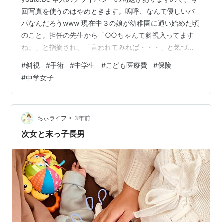
回写真を使うのはやめときます。嗚呼、なんて優しいパ
パなんだろうwww 現在中３の娘が幼稚園に通い始めた頃
のこと。担任の先生から「○○ちゃんて斜視入ってます
ね。」と指摘され、「言われてみれば・・・」と気づく
ダメダメな父親であります。本人はあまりそのことにつ
#
斜視
#
手術
#
中学生
#
こども医療費
#
保険
いて気にしている様子はありませんでしたが、親の立場
#
中学女子
からすると「何とかしたいな。」という思いかずっとあ
りました。小学生の時に「手術しようか？」って聞いた
ら、「怖いから嫌だ。」というので、それ以降その話は
保留になってましたが、最近になってやっと本人もその
•
ちぃライフ
3年前
気になったようなので、今年の１月に静…
次女と末っ子長男