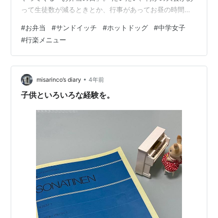
って生徒数が減るときとか、行事があってお昼の時間が
変更になるときなんかが給食なしになるんですよね。 わ
#
お弁当
#
サンドイッチ
#
ホットドッグ
#
中学女子
たしね、料理得意じゃないんですよ。 片付けも好きじゃ
#
行楽メニュー
ないし、早起きも苦手。 お弁当作りにはまっっっっった
く！向いてないわけ。 それでもね、少しは娘にもお弁当
を楽しんでもらいたくて。 駅伝大会があるため給食なし
だった昨日、こんなお弁当を作りました。 いわゆる、
•
misarinco’s diary
4年前
「ポケットサンド」というやつです。…
子供といろいろな経験を。