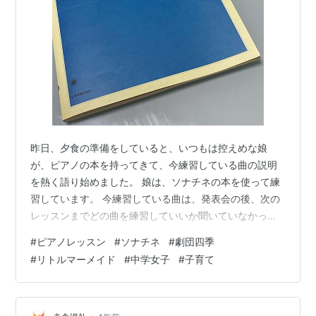
昨日、夕食の準備をしていると、いつもは控えめな娘
が、ピアノの本を持ってきて、今練習している曲の説明
を熱く語り始めました。 娘は、ソナチネの本を使って練
習しています。 今練習している曲は、発表会の後、次の
レッスンまでどの曲を練習していいか聞いていなかった
ため、まだやってない最初の曲を。と娘が選んで練習し
#
ピアノレッスン
#
ソナチネ
#
劇団四季
ていった曲です。 レッスンの時、先生にこの曲練習して
#
リトルマーメイド
#
中学女子
#
子育て
きたんだね。この曲はするつもりなかったの。 でも一生
懸命練習してきたから、ちょっとやってみようか。と言
って練習する事になりました。 今まで練習に使っていた