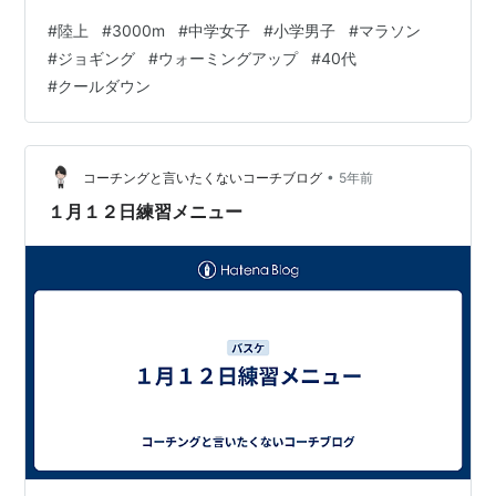
分に発揮し、自己ベストを更新したいと強く願っている
#
陸上
#
3000m
#
中学女子
#
小学男子
#
マラソン
ことでしょう。 ご安心ください。このブログでは、数々
#
ジョギング
#
ウォーミングアップ
#
40代
のレース経験を持つ「走食巡礼ランナー」のナザトが、
#
クールダウン
あなたの不安を解消し、具体的な目標タイム達成のため
のヒントをお届けします。レース当日の理想的な過ごし
方から、それぞれの目標タイムをクリアするための効果
的な練習メニュー、そしてレース…
•
コーチングと言いたくないコーチブログ
5年前
１月１２日練習メニュー