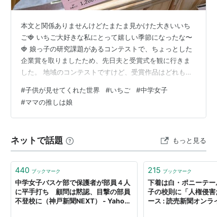
本文と関係ありませんけどたまたま見かけた大きいいち
ご🍓 いちご大好きな私にとって嬉しい季節になったな〜
🍓 娘っ子の研究課題があるコンテストで、ちょっとした
企業賞を取りましたため、先日夫と受賞式を観に行きま
した。 地域のコンテストですけど、受賞作品はどれも素
晴らしい着眼点でとても感心しました😊 娘っ子も落ち着
#
子供が見せてくれた世界
#
いちご
#
中学女子
いた様子でしたので本当に誇らしく思いました😊
#
ママの推しは娘
ネットで話題
もっと見る
440
215
ブックマーク
ブックマーク
中学女子バスケ部で保護者が部員４人
下着は白・ポニーテー
に平手打ち 顧問は黙認、目撃の部員
子の校則に「人権侵害だ」
不登校に（神戸新聞NEXT） - Yahoo!
ース : 読売新聞オンラ
ニュース