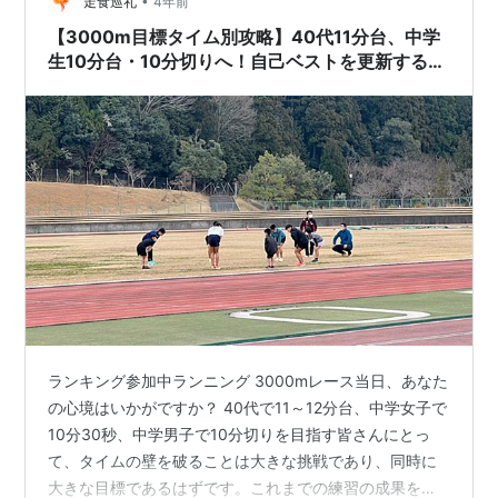
本は、難易度の低いものから順に載っていて、順番に練
•
走食巡礼
4年前
習していったら上手になるといった感じですが…
【3000m目標タイム別攻略】40代11分台、中学
生10分台・10分切りへ！自己ベストを更新する練
習とレース戦略
ランキング参加中ランニング 3000mレース当日、あなた
の心境はいかがですか？ 40代で11～12分台、中学女子で
10分30秒、中学男子で10分切りを目指す皆さんにとっ
て、タイムの壁を破ることは大きな挑戦であり、同時に
大きな目標であるはずです。これまでの練習の成果を存