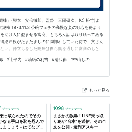
棒」(脚本：安倍徹郎、監督：三隅研次、(C) 松竹)よ
 裏表大泥棒 1973.11.3 茶碗フェチの高慢な妾の歓心を得よう
碗を助け人に盗ませる富商、もちろん話は取り繕ってある
た御納戸役がたまたましのに岡惚れしていた侍で、文さん
らない。仲立ちをした隠居は自ら筋を通しに富商のもとに
んと積まれる大金に隠居の手下が狂わされ、主を刺し殺し
郎
#
辻平内
#
油紙の利吉
#
清兵衛
#
中山しの
しかも富商は彼に助け人の始末を命じるのだった。 ロ
もっと見る
7
1098
ブックマーク
ブックマーク
NE乗っ取られたのでその
まさかの誤爆！LINE乗っ取
かなる手口を恥を忍んで
り犯が“台本”を送信、その全
しましょう - はてなブロ
文を公開 - 週刊アスキー