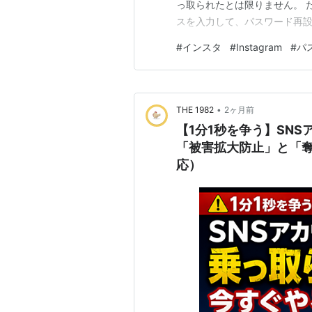
っ取られたとは限りません。 
スを入力して、パスワード再設
ールが送られてくることもあ
#
インスタ
#
Instagram
#
パ
ません。 この記事では、イン
の可能性、確認すべきポイント
•
THE 1982
2ヶ月前
【1分1秒を争う】SN
「被害拡大防止」と「奪還」の
応）