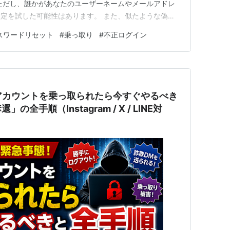
ただし、誰かがあなたのユーザーネームやメールアドレ
定を試した可能性はあります。 また、似たような偽メ
るため、メール内のリンクをすぐに押すのはおすすめでき
スワードリセット
#
乗っ取り
#
不正ログイン
スタのパスワードリセットメールが届く理由、乗っ取り
、安全な対処法をわ…
Sアカウントを乗っ取られたら今すぐやるべき
全手順（Instagram / X / LINE対