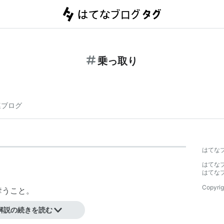
乗っ取り
連ブログ
はてな
はてな
はてな
Copyrig
奪うこと。
思い通りに動かすこと。
解説の続きを読む