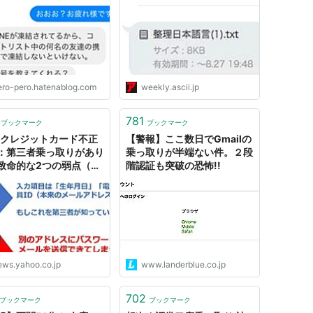
毎日書いていたら10Kg
ました！
ero-pero.hatenablog.com
weekly.ascii.jp
781
ブックマーク
ブックマーク
ayクレジットカード不正
【警報】ここ数日でGmailの
：第三者乗っ取りがあり
乗っ取りが半端ない件。２段
致命的な2つの弱点（三
階認証も突破の恐怖!!
 - エキスパート -
oo!ニュース
ews.yahoo.co.jp
www.landerblue.co.jp
702
ブックマーク
ブックマーク