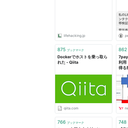
グを
痩せ
lifehacking.jp
p
875
862
ブックマーク
Dockerでホストを乗っ取ら
7p
れた - Qiita
利用
得る
上洋）
Yah
qiita.com
n
766
748
ブックマーク