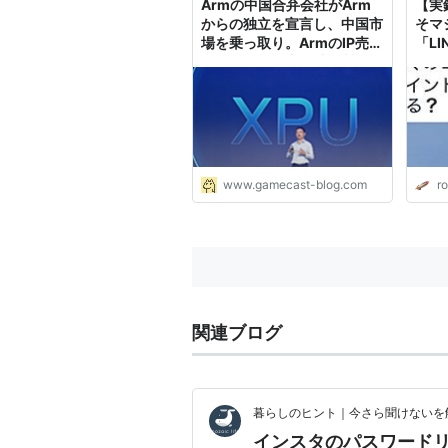
Armの中国合弁会社がArm
【実
からの独立を宣言し、中国市
そマ
場を乗っ取り。ArmのIP売上
「L
から作られた中国独自製品も
た!
発表 - ゲームキャスト
に持
発TK
www.gamecast-blog.com
r
関連ブログ
暮らしのヒント｜今さら聞けないを
インスタのパスワード