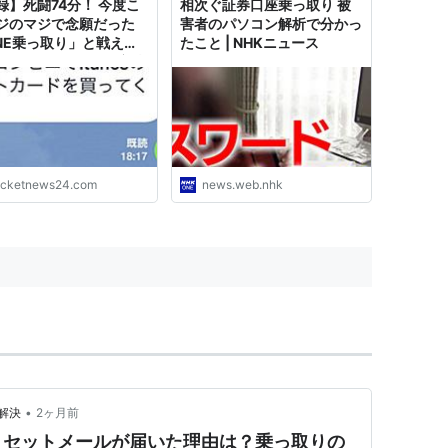
録】死闘74分！ 今度こ
相次ぐ証券口座乗っ取り 被
ジのマジで念願だった
害者のパソコン解析で分かっ
INE乗っ取り」と戦え
たこと | NHKニュース
! ジラしにジラして寝技
ち込み相手はブチギレ爆
O
ocketnews24.com
news.web.nhk
•
解決
2ヶ月前
リセットメールが届いた理由は？乗っ取りの