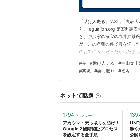
『助け人走る』第3話「裏表大泥
り。 agua.jpn.org 第3話
と、戸沢家の家宝の赤井戸茶
が、この盗難の件で腹を切っ
のお気に入りだったからたま
乗り込むが、じゃらんじゃら
#
金
#
助け人走る
#
中山文十
後釜に座るという暴挙に出る。
#
茶碗
#
乗っ取り
#
盗み
ケ地、おしのの茶店に…
ネットで話題
1794
139
ブックマーク
アカウント乗っ取りを防げ！
LI
Google２段階認証プロセス
鮮や
を設定する全手順
公開