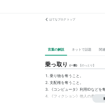
はてなブログ トップ
言葉の解説
ネットで話題
関
乗っ取り
(
一般
)
【
のっとり
】
乗り物
を奪うこと。
支配権
を奪うこと。
《コンピュータ》利用IDなどを
《フィクション》他人の身体を