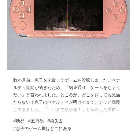
数か月前、息子を叱責してゲームを没収しました。ペナ
ルティ期間が過ぎたため、「約束通り、ゲームをちょう
だい」と言われました。ところが、どこを探しても見当
たらない！息子はペナルティが明けるまで、ジッと我慢
してきました。「〇〇まで預かる！」と宣言した手前、
「どこにあるのかわからない」とは言えません。です
#
断易
#
五行易
#
紛失占
が、いくら手当たり次第に探しても見つからないので
#
息子のゲーム機はどこにある
す。これはちょっとした緊急事態！至急断易の力を借り