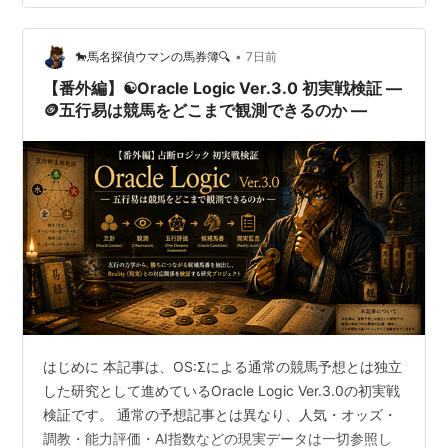
•
🐎馬名探偵ウマンの馬券簿🔍
7日前
【番外編】☯️Oracle Logic Ver.3.0 初実戦検証 ―
🪙五行易は競馬をどこまで観測できるのか ―
はじめに 本記事は、OS:Σによる通常の競馬予想とは独立
した研究として進めているOracle Logic Ver.3.0の初実戦
検証です。 通常の予想記事とは異なり、人気・オッズ・
調教・能力評価・AI指数などの現実データは一切参照し