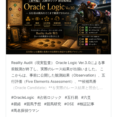
Reality Audit（現実監査） Oracle Logic Ver.3.0による事
前観測が終了し、実際のレース結果が出揃いました。 こ
こからは、事前に公開した観測結果（Observation）、五
行評価（Five Elements Assessment）、**候補馬番
（Oracle Candidate）**を実際のレース結果と照合し、
**Reality Audit（現実監査）**を行います。 今回の監査
#
OracleLogic
#
占術ロジック
#
五行易
#
六爻
では、 観測結果（Observation）はRealityとどの程度対
#
易経
#
競馬予想
#
競馬研究
#
OSΣ
#
検証記事
応していたか 五行評価（Five Elements Assessment）は
#
馬名探偵ウマン
妥当だったか 候補馬番（Oracle Ca…