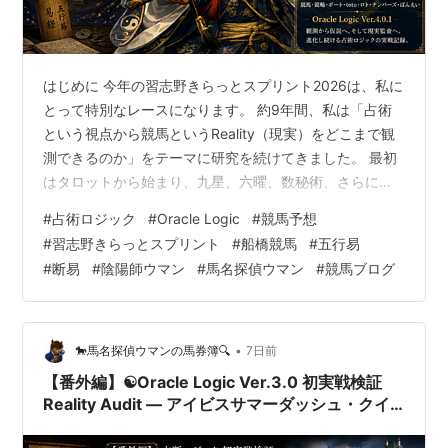
はじめに 今年の習志野きらっとスプリント2026は、私に
とって特別なレースになります。 約9年間、私は「占術
という視点から競馬というReality（現実）をどこまで観
測できるのか」をテーマに研究を続けてきました。 最初
はタロットから始まり、九星、六曜、数秘術、さらには
六壬神課など、さまざまな占術を研究・検討してきまし
#
占術ロジック
#
Oracle Logic
#
競馬予想
た。 その過程で、それぞれの長所や課題を検証しながら
#
習志野きらっとスプリント
#
船橋競馬
#
五行易
試行錯誤を重ねてきましたが、多くの占術を試した中
#
断易
#
陰陽師ウマン
#
馬名探偵ウマン
#
競馬ブログ
で、観測結果を構造化し、継続的に検証できる可能性を
最も感じたのが五行易（断易）でした。 もちろん、現時
点でその有効性が証明されたわけではありません。 しか
し、これまで積み重ねてきた検…
•
🐎馬名探偵ウマンの馬券簿🔍
7日前
【番外編】☯️Oracle Logic Ver.3.0 初実戦検証
Reality Audit ― アイビスサマーダッシュ・クイ
ーンステークス検証報告 ―（追記有り）