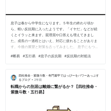
息子は春から中学生になります。５年生の終わり頃か
ら、軽い反抗期に入ったようです。「イヤだ」などが続
くとイラッと来ます。屁理屈や口答えも増えてきまし
た。成長の一過程とはいえ、対応に疲れることがありま
す。今後の展望と対策を占ってみました。 息子にもつい
にやってきた
#
断易
#
五行易
#
息子の反抗期
#
反抗期の対処法
四柱推命・紫微斗数・奇門遁甲ではっぴーをパワーあっぷす
•
るブログ
2年前
転職からの別居は離婚に繋がるか？【四柱推命・
紫微斗数・五行易】