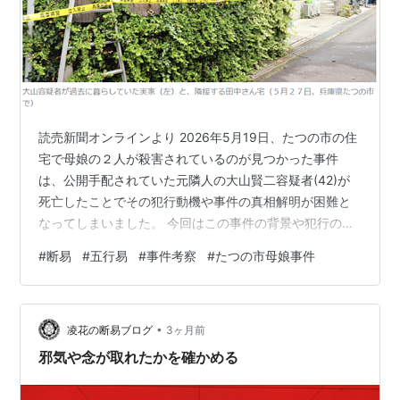
読売新聞オンラインより 2026年5月19日、たつの市の住
宅で母娘の２人が殺害されているのが見つかった事件
は、公開手配されていた元隣人の大山賢二容疑者(42)が
死亡したことでその犯行動機や事件の真相解明が困難と
なってしまいました。 今回はこの事件の背景や犯行のい
きさつを、占っていた易卦を読み解き探求していきま
#
断易
#
五行易
#
事件考察
#
たつの市母娘事件
す。 事件の概要 5月19日、たつの市の住宅で田中澄江さ
ん(74)と娘の千尋さん(52)が刃物で複数回刺され殺害され
ているのが見つかった。その後の捜査で警察は元隣人の
•
大山賢二容疑者(42)を指名手配し、河川敷や近所の空き
凌花の断易ブログ
3ヶ月前
家などを捜索、駅周辺の防犯カメラ等の解析を続けたが
邪気や念が取れたかを確かめる
その後の足取りが掴め…