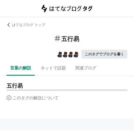
はてなブログ トップ
五行易
このタグでブログを書く
言葉の解説
ネットで話題
関連ブログ
五行易
このタグの解説について