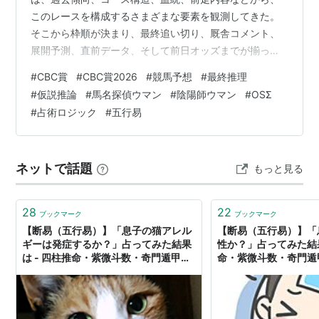
このレースを構成するさまざまな要素を観測してきた。
そこから枠順が決まり、最終追い切り、厩舎コメント、
展開予測、直前データ、そして前日オッズまでが揃っ
た。 ここからは、それらをひとつずつ現実へ落とし込み
#
CBC賞
#
CBC賞2026
#
競馬予想
#
最終推理
ながら、今年のCBC賞というRealityの輪郭を完成させて
#
仮説推論
#
馬名探偵ウマン
#
陰陽師ウマン
#
OSΣ
いく。 ただし、今回はそれだけでは終わらない。 現在、
#
占術ロジック
#
五行易
別プロジェクトとして検証を続けている**占術ロジック
（Oracle Logic）**でも、同じCBC賞を観測している。
そこで今回は、 第一部――現実からの最終推理第二部
ネットで話題
もっと見る
――占術ロ…
28
22
ブックマーク
ブックマーク
【断易（五行易）】「息子の猫アレル
【断易（五行易）】「
ギーは発症するか？」占ってみた結果
性か？」占ってみた結果
は - 四柱推命・紫微斗数・奇門遁甲で
命・紫微斗数・奇門遁
はっぴーをパワーあっぷするブログ
パワーあっぷするブロ