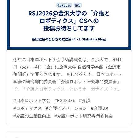
今年の日本ロボット学会学術講演会は、金沢大で、9月1
日（火）～4日（金）に金沢大学 自然科学本館（金沢市
角間町）で開催されます。 そして今年も、日本ロボット
学会の研究専門委員会「介護ロボット研究専門委員会」
で、「介護とロボティクス」というオーガナイズドセッ
ション（OS）を立てました！ 下記のように、毎回多数の
#
日本ロボット学会
#
RSJ2026
#
介護
ご発表をいただき、熱い議論が交わされています。 今年
#
ロボティクス
#
介護イノベーション
#
介護DX
も日本ロボット学会及び協賛学会の会員でなくても発表
#
介護の生産性向上
#
介護ロボット研究専門委員会
ができます！ぜひ企業の方やロボットの活用に取り組ん
でいる介護施設の方もどしどし、ご投稿ください。論文
は１～２ぺージでも構いません。 講演申込締切：2026年