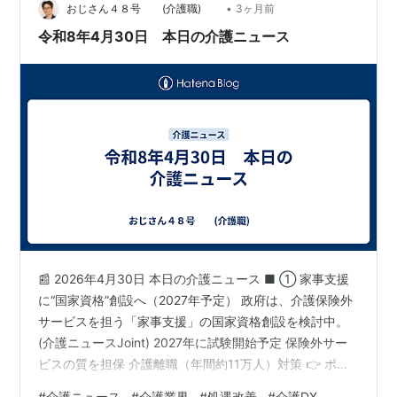
6月4日(木)正午まで 論文投稿…
•
おじさん４８号 (介護職)
3ヶ月前
令和8年4月30日 本日の介護ニュース
📰 2026年4月30日 本日の介護ニュース ■ ① 家事支援
に“国家資格”創設へ（2027年予定） 政府は、介護保険外
サービスを担う「家事支援」の国家資格創設を検討中。
(介護ニュースJoint) 2027年に試験開始予定 保険外サー
ビスの質を担保 介護離職（年間約11万人）対策 👉 ポイ
ントこれ、かなり重要。今後は「保険外サービス市場」
#
介護ニュース
#
介護業界
#
処遇改善
#
介護DX