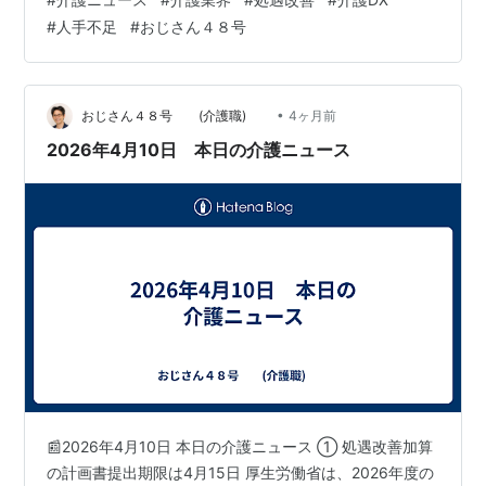
が拡大する可能性あり。 👉 現場視点・家族の負担軽減・
#
人手不足
#
おじさん４８号
施設外サービスとの連携強化・“自費ビジネス”の拡大 👉
おじさん的解釈「介護＝保険内だけ」の時代は終わりつ
つある ■ ② 2027年 介護報酬改定へ議論スタート すで
に次の改定に向けた議論が開始。 (Ge…
•
おじさん４８号 (介護職)
4ヶ月前
2026年4月10日 本日の介護ニュース
📰2026年4月10日 本日の介護ニュース ① 処遇改善加算
の計画書提出期限は4月15日 厚生労働省は、2026年度の