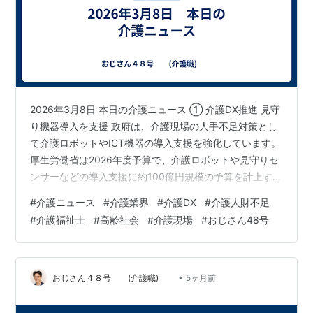
2026年3月8日 本日の介護ニュース ① 介護DX推進 見守
り機器導入を支援 政府は、介護現場の人手不足対策とし
て介護ロボットやICT機器の導入支援を強化しています。
厚生労働省は2026年度予算で、介護ロボットや見守りセ
ンサーなどの導入支援に約100億円規模の予算を計上する
方針です。 この支援では、介護施設や事業所がICT機器
#
介護ニュース
#
介護業界
#
介護DX
#
介護人財不足
や見守りシステムを導入する際、費用の最大75％程度を
#
介護福祉士
#
高齢社会
#
介護現場
#
おじさん48号
補助する仕組みが検討されています。 介護業界では人材
不足が深刻化しており、テクノロジーを活用して業務を
効率化し、職員の負担軽減を図る狙いがあります。 (高齢
化社会対策ビジネス現況報告) 代表的な見守り機器として
•
おじさん４８号 (介護職)
5ヶ月前
は、ベッ…