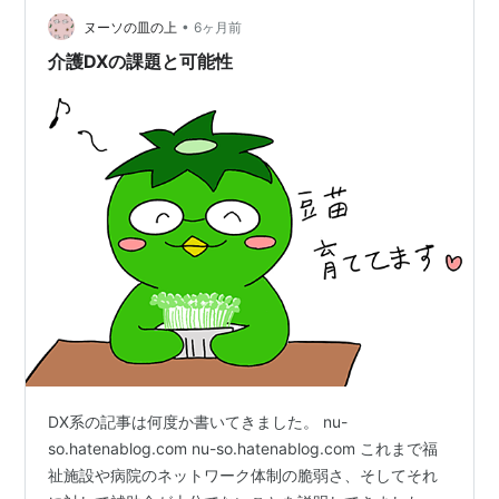
の負担軽減✔ 施設の収益安定 この三つを同時に成立させ
•
ヌーソの皿の上
6ヶ月前
る可能性…
介護DXの課題と可能性
DX系の記事は何度か書いてきました。 nu-
so.hatenablog.com nu-so.hatenablog.com これまで福
祉施設や病院のネットワーク体制の脆弱さ、そしてそれ