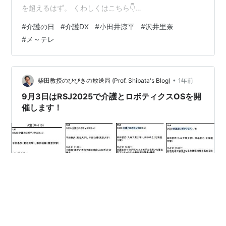
を超えるはず。 くわしくはこちら👇
https://www.pref.aichi.jp/press-release/kaigonohi.html
#
介護の日
#
介護DX
#
小田井涼平
#
沢井里奈
#介護の日 #いい日いい日介護の日 #介護DX #小田井涼平
#
メ～テレ
#沢井里奈 #メ〜
•
柴田教授のひびきの放送局 (Prof. Shibata's Blog)
1年前
9月3日はRSJ2025で介護とロボティクスOSを開
催します！