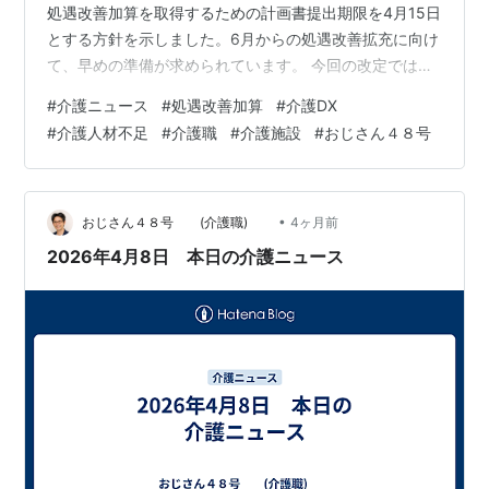
処遇改善加算を取得するための計画書提出期限を4月15日
とする方針を示しました。6月からの処遇改善拡充に向け
て、早めの準備が求められています。 今回の改定では、
定期昇給分を含め最大月額1.9万円の賃上げを可能とする
#
介護ニュース
#
処遇改善加算
#
介護DX
支援も予定されています。 (介護ニュースJoint) 現場への
#
介護人材不足
#
介護職
#
介護施設
#
おじさん４８号
影響 ・賃上げ期待・事務作業増加・計画書作成必要・配
分ルール検討必要 ② 2026年4月から「介護情報基盤」
順次開始 2026年4月から、介護情報を電子的に共有する
介護情報基盤の運用が順次スタートします。 要…
•
おじさん４８号 (介護職)
4ヶ月前
2026年4月8日 本日の介護ニュース