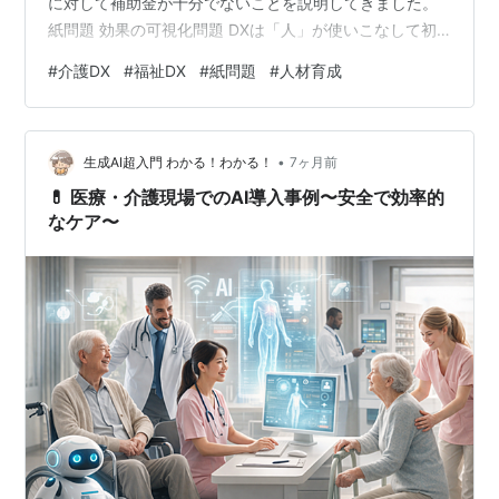
に対して補助金が十分でないことを説明してきました。
紙問題 効果の可視化問題 DXは「人」が使いこなして初
めて意味を持つ 都道府県の研修の在り方 まとめ 紙問題
#
介護DX
#
福祉DX
#
紙問題
#
人材育成
多くの人が「DXは効果が薄い」という印象を持っている
のではないでしょうか。その背景には、日本社会に根強
く残る紙文化があります。紙は人類が長く扱ってきたツ
•
ールであり、電子に頼らない安心感を与える存在でもあ
生成AI超入門 わかる！わかる！
7ヶ月前
ります。逆に言えば、紙と電子を対立的に捉え、「電子
💊 医療・介護現場でのAI導入事例〜安全で効率的
は一…
なケア〜