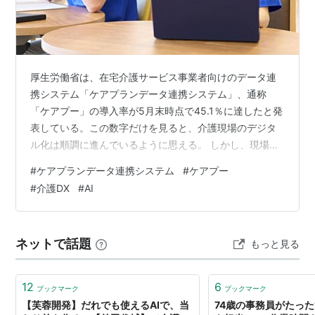
厚生労働省は、在宅介護サービス事業者向けのデータ連
携システム「ケアプランデータ連携システム」、通称
「ケアプー」の導入率が5月末時点で45.1％に達したと発
表している。この数字だけを見ると、介護現場のデジタ
ル化は順調に進んでいるように思える。 しかし、現場の
最前線にいる私たちは知っている。この数字の裏側にあ
#
ケアプランデータ連携システム
#
ケアプー
る冷ややかな空気を。「導入はしたけれど、ほとんど使
#
介護DX
#
AI
っていない。」「結局、紙で管理している。」「加算の
ために入れただけ。」「入力する仕事が増えただけだっ
た。」 つまり、「導入」と「活用」の間には大きな隔た
ネットで話題
もっと見る
りがある。 この原因を、「職員は機械が苦手だから」
「操作方法が難しいから」と片付けてしまうの…
12
6
ブックマーク
ブックマーク
【芙蓉開発】だれでも使えるAIで、当
74歳の事務員がたった