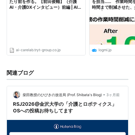
たり前を作る。【前田俊輔】（介護
を担当…… 作業時間を
AI・介護DXインタビュー）前編 | AIケ
時間まで削減させた、
アラボ
台裏 | ログミーBusine
ai-carelab.tryt-group.co.jp
logmi.jp
関連ブログ
•
柴田教授のひびきの放送局 (Prof. Shibata's Blog)
3ヶ月前
RSJ2026@金沢大学の「介護とロボティクス」
OSへの投稿お待ちしてます