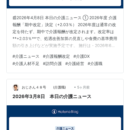
📰2026年4月8日 本日の介護ニュース ① 2026年度 介護
報酬「期中改定」決定（+2.03％） 2026年度は通常の改
定を待たず、期中で介護報酬が改定されます。改定率は
**+2.03％**で、処遇改善加算の見直しや食費の基準費用
額の引き上げなどが実施予定です。 施行は・2026年6
月：処遇改善関連・2026年8月：食費関連 人材流出を防
#
介護ニュース
#
介護報酬改定
#
介護DX
ぐための緊急措置として行われます。(介護のコミミ) 現
#
介護人材不足
#
訪問介護
#
介護経営
#
介護職
場への影響 ・収益はやや改善・賃上げ期待・届出・事務
負担増・生産性向上が求められる ② 2026年4月から
「介護情報基盤」順次スタート 2026年4月から、市町村
ごとに介護情報基盤の運用が順次開始。 こ…
•
おじさん４８号 (介護職)
5ヶ月前
2026年3月8日 本日の介護ニュース