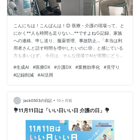
こんにちは！こんばんは！😊 医療・介護の現場って、と
にかく**人も時間も足りない…**ですよね💦記録、家族
への連絡、申し送り、服薬管理、事故防止…「本当は利
用者さんと話す時間を増やしたいのに😢」と感じている
方も多いはず。 今日は、そんな現場でAIが実際にどう使
われ始めているかを、やさしくイメージできるようにま
#
生成AI
#
医療DX
#
介護DX
#
業務効率化
#
見守り
とめていきます🏥✨ 😷 医療・介護現場のリアルな悩み ま
#
記録削減
#
AI活用
ずは、よく聞く“しんどさ”から👇 記録・レポート作成に追
われ、残業が当たり前📋 ヒヤリハット情報が共有しきれ
ず、同じミスが繰り返される⚠️ 夜間はスタッフが少な
く、見守りがギリギリ🌙 口頭引き継ぎが中心で、「聞い
•
jack0503の日記
10ヶ月前
た聞いてない」が起こり…
💐11月11日は「いい日いい日 介護の日」💐