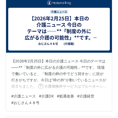
【2026年2月25日】本日の介護ニュース 今日のテーマは
――**「制度の外に広がる介護の可能性」**です。 現場
で働いていると、「制度の枠の中でどう回すか」に目が
行きがちですが、今日は“枠の外”が動いているニュースが
目立ちました。 ① 介護保険外サービスはブルーオーシ
ャンへ 介護保険でカバーできないサービス分野に、民間
#
介護ニュース
#
介護DX
#
処遇改善
#
介護経営
の力を活かす動きが注目されています。 今後、制度だけ
#
おじさん４８号
では支えきれないニーズが増える中、地域課題を“ビジネ
スの力”で解決する流れは確実に広がっています。 これは
単なる金儲けの話ではなく、 ✔ 利用者のQOL向上✔ 家族