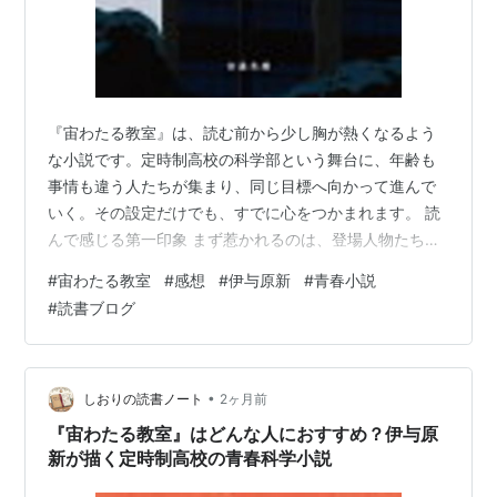
『宙わたる教室』は、読む前から少し胸が熱くなるよう
な小説です。定時制高校の科学部という舞台に、年齢も
事情も違う人たちが集まり、同じ目標へ向かって進んで
いく。その設定だけでも、すでに心をつかまれます。 読
んで感じる第一印象 まず惹かれるのは、登場人物たちが
それぞれに「うまくいかなかった時間」を抱えていると
#
宙わたる教室
#
感想
#
伊与原新
#
青春小説
ころです。学校に通えなかった人、途中でつまずいた
#
読書ブログ
人、年齢を重ねてから学び直そうとする人。それぞれの
背景が違うからこそ、教室に集まる意味がより強く感じ
られます。 心に残りそうなところ 心に残りそうなのは、
科学が人を励ますものとして描かれているところです。
•
しおりの読書ノート
2ヶ月前
難しい知識を覚えるだけではなく、なぜそうなる…
『宙わたる教室』はどんな人におすすめ？伊与原
新が描く定時制高校の青春科学小説