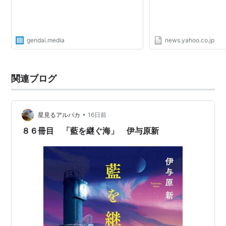
gendai.media
news.yahoo.co.jp
関連ブログ
•
星見るアルパカ
16日前
８６冊目 「藍を継ぐ海」 伊与原新