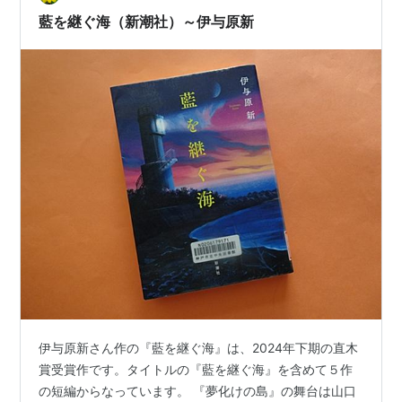
藍を継ぐ海（新潮社）～伊与原新
伊与原新さん作の『藍を継ぐ海』は、2024年下期の直木
賞受賞作です。タイトルの『藍を継ぐ海』を含めて５作
の短編からなっています。 『夢化けの島』の舞台は山口