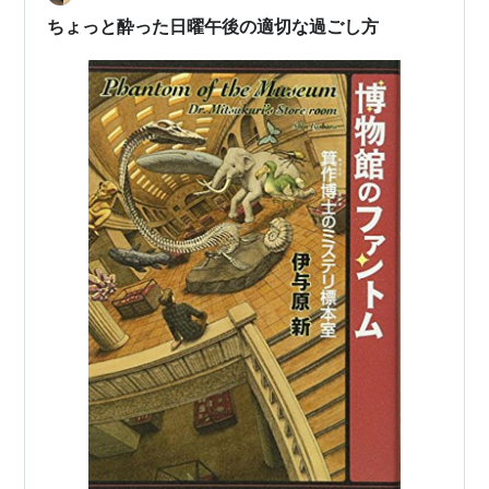
2019年、『月まで三…
ちょっと酔った日曜午後の適切な過ごし方