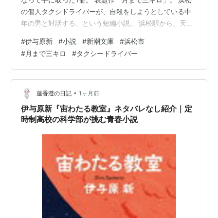
の個人タクシドライバーが、自殺をしようとしている中
年の男と対話する、という短編小説。 浜松駅から、天竜
区まで回送で走ってしまう、というのは、個人タクシー
#
伊与原新
#
小説
#
新潮文庫
#
浜松市
だからできる。これは法人タクシーでは無理だろう。個
#
月まで三キロ
#
タクシードライバー
人タクシーの自由さが土台になった、良質なタクシード
ライバー小説としても楽しめた。 巧みなストーリー展開
で、余韻が残るよい小説だった。 「山を刻む」 山と写真
がすきな主婦が、登山で出会った火山研究者と学生と会
•
蓮香澄の日記
1ヶ月前
話していくうちに、あたらしい人生を決…
伊与原新『宙わたる教室』ネタバレなし紹介｜定
時制高校の科学部が挑む青春小説