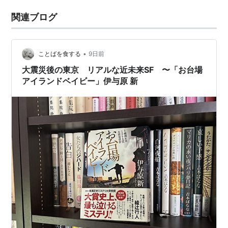
関連ブログ
•
ことばを食する
9日前
大震災後の東京 リアルな近未来SF 〜「お台場
アイランドベイビー」伊与原 新