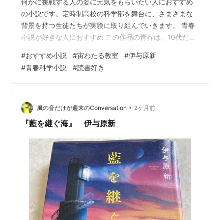
何かに挑戦する人の姿に元気をもらいたい人におすすめ
の小説です。定時制高校の科学部を舞台に、さまざまな
背景を持つ生徒たちが実験に取り組んでいきます。 青春
小説が好きな人におすすめ この作品の青春は、10代だけ
のものではありません。若い生徒も、年齢を重ねた生徒
#
おすすめ小説
#
宙わたる教室
#
伊与原新
も、それぞれの事情を抱えながら同じ教室に集まりま
#
青春科学小説
#
読書好き
す。仲間と出会い、ひとつの目標に向かって進んでいく
姿に、まっすぐな熱があります。 学び直しの物語が好き
な人におすすめ 学校に通えなかった時間や、つまずいた
経験を抱える人たちが、もう一度学ぼうとする姿が描か
•
風の音だけが週末のConversation
2ヶ月前
れています。勉強することは、ただ知識を増や…
『藍を継ぐ海』 伊与原新