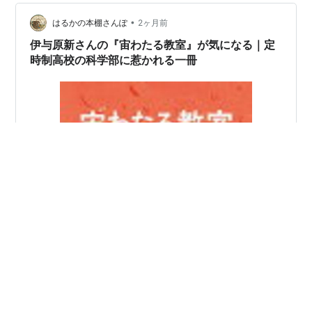
視点もあり心に刺さる。 カメが長い時間を掛けて旅する
•
その間に紡がれてきたもの人は何を残し、何を引き継い
はるかの本棚さんぽ
2ヶ月前
でいくのか自分の想いとも重なるなぁ。 日々の忙しさの
伊与原新さんの『宙わたる教室』が気になる｜定
中で忘れがちな大切な何かを思い出させ心は穏やか…
時制高校の科学部に惹かれる一冊