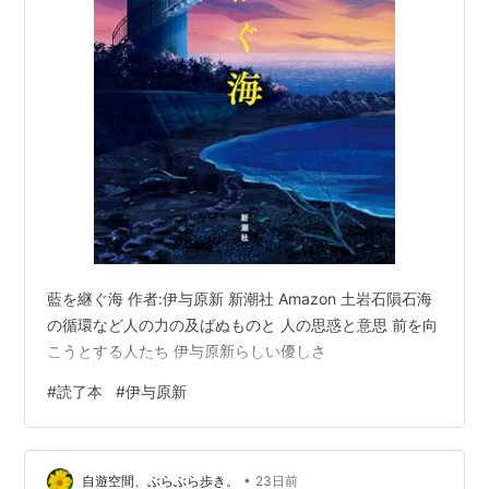
藍を継ぐ海 作者:伊与原新 新潮社 Amazon 土岩石隕石海
の循環など人の力の及ばぬものと 人の思惑と意思 前を向
こうとする人たち 伊与原新らしい優しさ
#
読了本
#
伊与原新
•
自遊空間、ぶらぶら歩き。
23日前