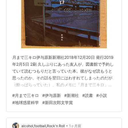
月まで三キロ伊与原新新潮社2018年12月20日 発行2019
年2月5日 2刷 久しぶりにあった友人が、図書館で予約し
ていて読むつもりだと言っていた本。彼がなぜ読もうと
思ったのか、その話を翌日にはわすれてしまったのだが
（酔っぱらっていた）、私のメモに「月まで三キロ」と
残っていた。話の内容は思い出せないまま、新しい本で
#
月まで三キロ
#
伊与原新
#
新潮社
#
読書
#
小説
もないから図書館ですぐに借りれるだろう、と借りて読
#
地球惑星科学
#
新田次郎文学賞
んでみた。 著者の伊与原さんは、1972年、大阪生れ。神
戸大学理学部卒業後、東京大学大学院理学系研究科で地
球惑星科学を専攻し、博士課程修了。2010年、『お台場
アイランドベイビー』で横溝正史ミステリ大賞を受賞。
•
alcohol,football,Rock'n Roll
1ヶ月前