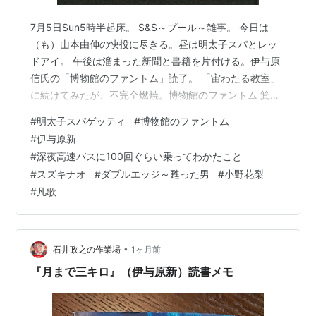
7月5日Sun5時半起床。 S&S～プール～雑事。 今日は
（も）山本由伸の快投に尽きる。昼は明太子スパとレッ
ドアイ。 午後は溜まった新聞と書籍を片付ける。伊与原
信氏の「博物館のファントム」読了。 「宙わたる教室」
に続けてみたが、不完全燃焼。博物館のファントム 箕作
博士のミステリ標本室作者:伊与原 新集英社Amazonもう
#
明太子スパゲッティ
#
博物館のファントム
1冊。スズキナオ著「深夜高速バスに100回くらい乗って
#
伊与原新
わかったこと」 ちょっと酔っ払った日曜午後にフィッ
#
深夜高速バスに100回ぐらい乗ってわかたこと
ト。深夜高速バスに100回ぐらい乗ってわかったこと作
#
スズキナオ
#
ダブルエッジ～甦った男
#
小野花梨
者:スズキナオスタンド・ブックスAmazon夜はポトフと
#
凡歌
白ワイン。 お供はドラマ「ダブルエッジ～甦った男」 車
いすの刑事織…
•
石井政之の作業場
1ヶ月前
『月まで三キロ』（伊与原新）読書メモ