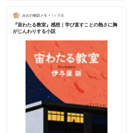
ぐに集団就職した70代の長嶺。彼らは理科教師の藤竹を
顧問に科学部を結成し、学会発表を目標に「火星のクレ
ーター」を再現する実験へ挑んでいきます。 物語のポイ
•
みおの物語メモ
1ヶ月前
ント この作品のポイントは、科学の実験と…
『宙わたる教室』感想｜学び直すことの熱さに胸
がじんわりする小説