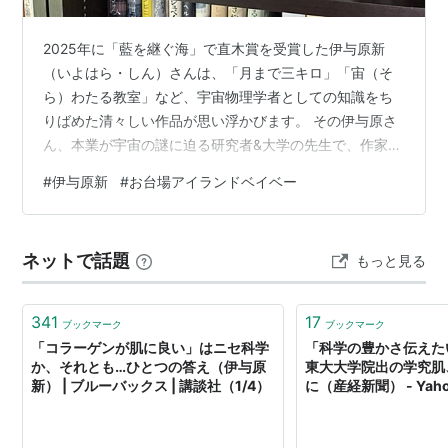
2025年に「藍を継ぐ海」で直木賞を受賞した伊与原新
（いよはら・しん）さんは、「月まで三キロ」「宙（そ
ら）わたる教室」など、宇宙物理学者としての知識をち
りばめた清々しい作品が思い浮かびます。 その伊与原さ
ん、本業が宇宙の謎に迫る研究者&大学の先生で、作家と
してのスタートはミステリー分野だったと知れば、最近
#
伊与原新
#
お台場アイランドベイベー
読み始めた方は意外に思うかもしれません。実質的なデ
ビュー作である「お台場アイランドベイビー」（伊与原
新、角川）は、2010年の第30回横溝正史ミステリ大賞受
ネットで話題
もっと見る
賞作です。 舞台は、首都圏に甚大な災害をもたらした直
下型大地震の4年後。日本経済は疲弊し、東京の復興は進
んでいません。お台場は廃墟と化して…
341
17
ブックマーク
ブックマーク
「コラーゲンが肌に良い」はニセ科学
「科学の豊かさ伝えた
か、それとも…ひとつの答え（伊与原
東大大学院出の学究肌
新） | ブルーバックス | 講談社（1/4）
に（産経新聞） - Yah