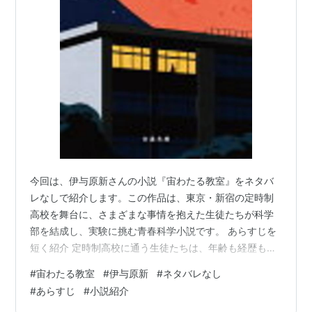
今回は、伊与原新さんの小説『宙わたる教室』をネタバ
レなしで紹介します。この作品は、東京・新宿の定時制
高校を舞台に、さまざまな事情を抱えた生徒たちが科学
部を結成し、実験に挑む青春科学小説です。 あらすじを
短く紹介 定時制高校に通う生徒たちは、年齢も経歴もそ
れぞれ違います。負のスパイラルから抜け出せない21歳
#
宙わたる教室
#
伊与原新
#
ネタバレなし
の岳人、子ども時代に学校へ通えなかったアンジェラ、
#
あらすじ
#
小説紹介
起立性調節障害で不登校を経験した佳純、中学卒業後す