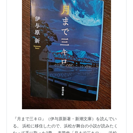
『月まで三キロ』（伊与原新著・新潮文庫）を読んでい
る。 浜松に移住したので、浜松が舞台の小説が読みたく
なって手に取った1冊。 表題作「月まで三キロ」。 浜松