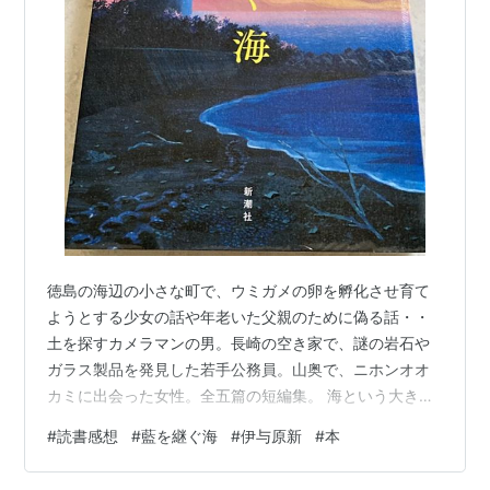
徳島の海辺の小さな町で、ウミガメの卵を孵化させ育て
ようとする少女の話や年老いた父親のために偽る話・・
土を探すカメラマンの男。長崎の空き家で、謎の岩石や
ガラス製品を発見した若手公務員。山奥で、ニホンオオ
カミに出会った女性。全五篇の短編集。 海という大きな
存在を背景にしながら地方の小さな町でそこに関わる
#
読書感想
#
藍を継ぐ海
#
伊与原新
#
本
人々の想いや歴史が静かな波のように何度も心に打ち寄
せてくる。ノスタルジーだけではなくそこには科学的な