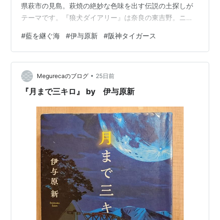
県萩市の見島。萩焼の絶妙な色味を出す伝説の土探しが
テーマです。『狼犬ダイアリー』は奈良の東吉野。ニホ
ンオオカミの最後の捕獲地です。『祈りの破片』は長
#
藍を継ぐ海
#
伊与原新
#
阪神タイガース
崎。爆心地で採集した大量の岩石や瓦、ガラス片など
が、忘れ去られたように廃屋に並べられています。『星
隕つ駅逓（ほしおつえきてい）』は北海道遠軽町。隕石
•
発見で父のために嘘をついてしまいそうになる夫婦や北
Megurecaのブログ
25日前
海道とアイヌのかかわり。『藍を継ぐ海』は徳島県の太
『月まで三キロ』 by 伊与原新
平洋沿いの町。ウミガメの卵をこっそり手に入れ、孵…