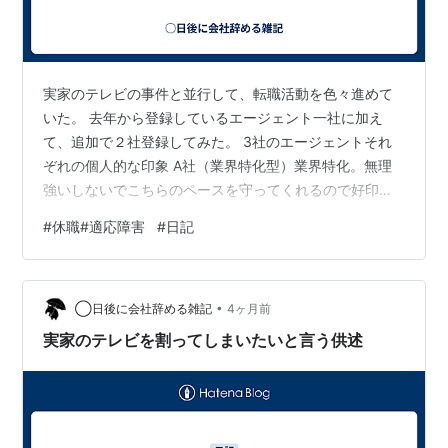
実家のテレビの事件と並行して、転職活動を色々進めて
いた。 去年から登録しているエージェント一社に加え
て、追加で２社登録してみた。 3社のエージェントそれ
ぞれの個人的な印象 A社（業界特化型）業界特化。無理
強いしないでこちらのペースを守ってくれるので好印
象。 B社（大手）有名大手。丁寧ではあるが機械的。 C
#
休職#適応障害
#
日記
社（スカウト経由）電話面談の長さと、情報収集目的で
面接に行かせたいような違和感。 ちなみに別の大手転職
エージェントはまだ働いていたときに利用していたこと
•
があるが、しょっちゅう電話がかかってくる上に応募件
◯日後に会社辞める雑記
4ヶ月前
数を増やせばかり言うので嫌気がさして利用をやめた。
実家のテレビを割ってしまいたいと言う供述
今利用しているところは今のところ電話が頻繁…