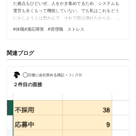
た拠点もひどいぜ。人をかき集めてるため、システムも
運営も全くもって機能していない、でも私はこれをどう
にかしようとは思わんで、それで前は潰れたからな。 そ
そ、休職したことについてね。 まず私がいたところ、私
#
休職#適応障害
#
管理職 ストレス
以外に三人休職して四人退職してっていう、もうねブラ
ック中のブラック。その原因は拠点長な。まじでなんも
しない。私さんがいるから、とか言って実質色々な運営
関連ブログ
も回してたの私やしな。 あれもやらなこれもやらな、本
社からの数字はどうなっとるん？なんでMTGせえへん
の？え？これも私やるの？え？クレームきた…
•
◯日後に会社辞める雑記
3ヶ月前
２件目の面接