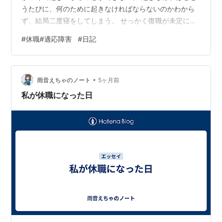
うたびに、何のために起きなければならないのかわから
ず、結局二度寝をしてしまう。 せっかく復職が未定にな
ったことだし、転職活動を進めなければという焦りで気
#
休職#適応障害
#
日記
持ちは常に落ち着かない。 家族仲があまり良くない実家
に身を寄せていて、日中は赤ちゃんのように鳴き続ける
老犬の世話や家事をし、夜は仕事から帰ってきた母の愚
•
痴を聞く。 母は私が部屋で友達と電話をしていても平気
雨音えちゃのノート
5ヶ月前
で入ってきてしまう。 仲の悪い両親と生活をするために
私が休職になった日
は言葉一つ発するのも気を遣う。 父親は些…