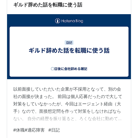
やり切れる人はすごい。 前に一度どうしても無理になっ
ギルド辞めた話を転職に使う話
て仕事を辞めようと思ったタイミ…
以前面接していただいた企業が不採用となって、別の会
社の面接が決まった。 前回は個人応募だったので大して
対策をしていなかったが、今回はエージェント経由（大
手）なので、面接想定問を作って対策をしなければなら
ない。 自分の経歴を振り返ると、ろくな会社に勤めてい
なかったし、学業も断念したので経歴をまとめながら思
#
休職#適応障害
#
日記
い出して辛くなって泣いてしまった。 「早くこの会社か