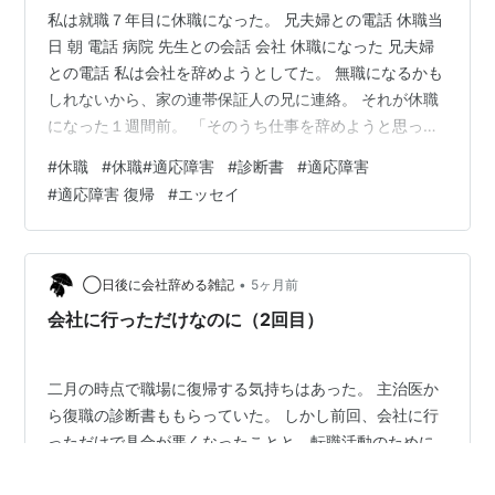
私は就職７年目に休職になった。 兄夫婦との電話 休職当
日 朝 電話 病院 先生との会話 会社 休職になった 兄夫婦
との電話 私は会社を辞めようとしてた。 無職になるかも
しれないから、家の連帯保証人の兄に連絡。 それが休職
になった１週間前。 「そのうち仕事を辞めようと思って
る。 家の連帯保証人になってもらってるんだけど、家賃
#
休職
#
休職#適応障害
#
診断書
#
適応障害
はちゃんと払うから。 無職になる連絡した。」って電話
#
適応障害 復帰
#
エッセイ
した。 それで事情を聴かれて、泣きながら 「お給料は田
舎で女にしては高いけど、もう耐えられない。」と。 兄
嫁が 「死にたくなる？ それならお医者さんにそう言うべ
き。 ちゃんと言うべき。 傷病手当金という制度があるか
•
◯日後に会社辞める雑記
5ヶ月前
ら、制度を…
会社に行っただけなのに（2回目）
二月の時点で職場に復帰する気持ちはあった。 主治医か
ら復職の診断書ももらっていた。 しかし前回、会社に行
っただけで具合が悪くなったことと、転職活動のために
ポートフォリオやら書類の準備を始めたことで、 「あ
れ、これ復職したら確実に時間足らなくならない？」 と