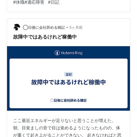
#
休職#適応障害
#
日記
のような感じ。 元々患っていた不眠症と鬱 非正規雇用の
身分格差によるストレス コロナ禍でのリモートワークと
出社の苦痛の顕在化 家族との不和 1.元々患っていた不眠
•
症と鬱 20代の初期から不眠症を患っていて、学業もまま
◯日後に会社辞める雑記
5ヶ月前
ならなかった。 睡眠導入剤を処方してもらう必要がある
故障中ではあるけれど稼働中
ため、…
ここ最近エネルギーが足りないと思うことが増えた。
朝、目覚ましの音で目は覚めるようになったものの、体
が重くて起き上がることができない。 起きなければと思