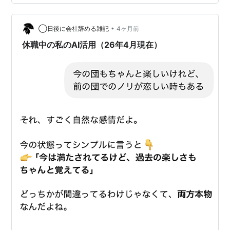
ら逃げた方がいい」とベテラン社員から言われた会社も
あった。 自分の長所短所などもまとめなければならず、
•
自己肯定感が皆無の人間には長所を洗い出すのは無理だ
◯日後に会社辞める雑記
4ヶ月前
と思って逃げたくなっていたが、chatGPTを開いて考え
休職中の私のAI活用（26年4月現在）
が変わった。 先日、ゲームのギルドを…