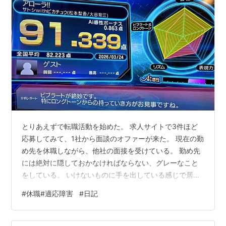
とりあえずで転職活動を始めた。 求人サイトで3件ほど
応募してみて、1社から面談のオファーが来た。 現在の勤
め先を休職しながら、他社の面接を受けている。 勤め先
には絶対に隠しておかなければならない、グレーなこと
をしている。 いけないものに手を出している感じで居心
地が悪い。 でも考えてみれば、私はこれまで潔白であろ
#
休職#適応障害
#
日記
うとしすぎていたのかもしれない。 誰かの期待に応えら
れる自分、便利な自分を演じていたことで、自分を消し
て透明になっていたと思う。 先日、妹の旦那さんとその