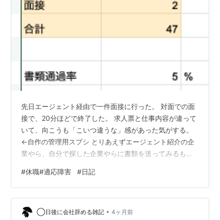
先日エージェント経由で一件面接に行った。 対面での面
接で、20分ほどで終了した。 求人票と仕事内容が違って
いて、向こうも「こいつ違うな」感があった気がする。
←自作の管理用スプシ とりあえずエージェント紹介の企
業やら、自分で探した企業やらに書類を送ってみるも、
なかなか通らない現状。 不採用がもうすぐ40件を超え
#
休職#適応障害
#
日記
る。 たいした資格も技能もない、しかも休職中の転職活
動はやはり厳しい。 改めて思い知ったけれど、求人票を
見て、応募して、面接に行って、不採用通知をもらうの
•
ってかなりのエネルギーを消耗する。 働きながらこれを
◯日後に会社辞める雑記
4ヶ月前