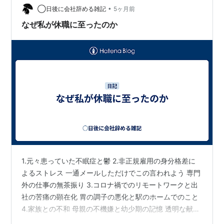
•
家族と顔合わせの食事会に呼ばれた時も、私は必死でま
◯日後に会社辞める雑記
5ヶ月前
ともな姉を演じていた。 呼ばれた人の中で仕事をしてい
なぜ私が休職に至ったのか
ないのは私だけだったので、ものす…
1.元々患っていた不眠症と鬱 2.非正規雇用の身分格差に
よるストレス 一通メールしただけでこの言われよう 専門
外の仕事の無茶振り 3.コロナ禍でのリモートワークと出
社の苦痛の顕在化 胃の調子の悪化と駅のホームでのこと
4.家族との不和 母親の不機嫌と幼少期の記憶 透明な献身
色々な要因があるけれど、カテゴリ分けすると概ね以下