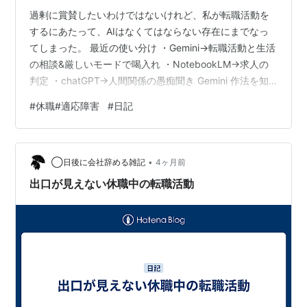
過剰に賞賛したいわけではないけれど、私が転職活動を
するにあたって、AIはなくてはならない存在にまでなっ
てしまった。 最近の使い分け ・Gemini→転職活動と生活
の相談&厳しいモードで喝入れ ・NotebookLM→求人の
判定 ・chatGPT→人間関係の愚痴聞き Gemini 作法を知
らない私の「社会への窓口」 私は学生時代に就職活動を
#
休職#適応障害
#
日記
したことがなく、細かい作法（？）がよくわかっていな
い。 メッセージの返信ひとつとっても、よろしくお願い
しますだけ送ってしまうところを、Geminiに内容を付け
•
足してもらったりしている。 面接が終わった企業は放置
◯日後に会社辞める雑記
4ヶ月前
していたけれど、お礼メッセージを送った方がいいこ
出口が見えない休職中の転職活動
と…