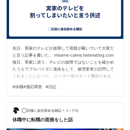
先日、実家のテレビが故障して母親が騒いでいて大変だ
と言う記事を書いた。 misame-calme.hatenablog.com
後日、実家に戻り、テレビの故障ではないことを確かめ
たうえでプロバイダに連絡をして、修理業者が訪問して
くれることになった。 ルーター等のネット機器があるの
は実家の２階で、映らないテレビは一階のリビングに設
#
休職#適応障害
#
日記
置している。 朝っぱらから母親がリビングと玄関と２階
を綺麗に片付けていた。 たかが業者が入るだけなのに、
徹底的に生活感を消していた。 普段テーブルの上に雑に
•
置かれているリンゴやらを綺麗にかごに収めたり。 そこ
◯日後に会社辞める雑記
4ヶ月前
までやる必要があるのか疑問に思う。 業者の方が訪問し
休職中に転職の面接をした話
てくれて、…