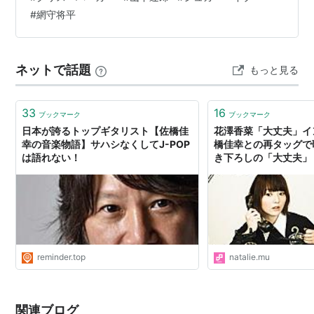
た。 初めての大貫さんのライブが、50周年記念ライブと
#
網守将平
いうことで、とてもワクワクしていました。 開演は、約
10分遅れでスタートし、メン…
ネットで話題
もっと見る
33
16
ブックマーク
ブックマーク
日本が誇るトップギタリスト【佐橋佳
花澤香菜「大丈夫」イ
幸の音楽物語】サハシなくしてJ-POP
橋佳幸との再タッグで
は語れない！
き下ろしの「大丈夫」 
特集・インタビュー
reminder.top
natalie.mu
関連ブログ