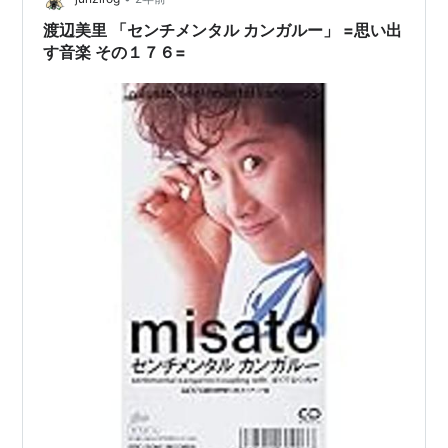
ら…
渡辺美里 「センチメンタル カンガルー」 =思い出
す音楽 その１７６=