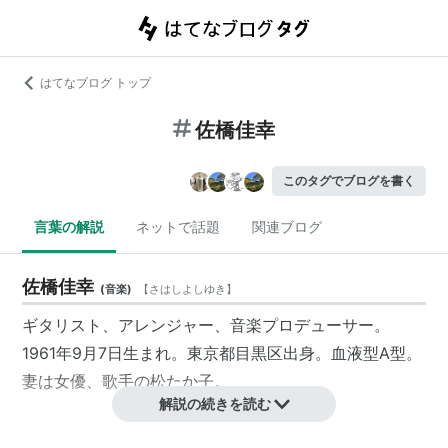
はてなブログ トップ
佐橋佳幸
このタグでブログを書く
言葉の解説
ネットで話題
関連ブログ
佐橋佳幸
(
音楽
)
【
さはしよしゆき
】
ギタリスト、アレンジャー、音楽プロデューサー。
1961年9月7日生まれ。東京都目黒区出身。血液型A型。
妻は女優、歌手の松たか子。
解説の続きを読む
略歴