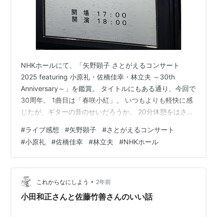
NHKホールにて、「矢野顕子 さとがえるコンサート
2025 featuring 小原礼・佐橋佳幸・林立夫 ～30th
Anniversary～」を鑑賞。 タイトルにもある通り、今回で
30周年。 1曲目は「春咲小紅」。 いつもよりも軽快に感
じたが、ギターの音のせいだろうか。 20分休憩をはさん
での衣装替えではヘアースタイルも変わって艶やかな矢
#
ライブ感想
#
矢野顕子
#
さとがえるコンサート
野さん。 4人でのギター演奏もあり、何か新しいことを
#
小原礼
#
佐橋佳幸
#
林立夫
#
NHKホール
ぶっこんでくる。 定番の「クリームシチュー」「ひとつ
だけ」から、ラストは「ラーメンたべたい」。 来年もあ
るかは誰にもわからないと言いつつ、来年も会いましょ
う。
•
これからなにしよう
2年前
小田和正さんと佐藤竹善さんのいい話