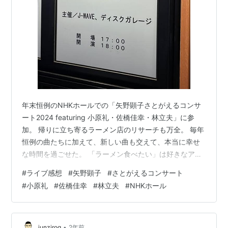
年末恒例のNHKホールでの「矢野顕子さとがえるコンサ
ート2024 featuring 小原礼・佐橋佳幸・林立夫」に参
加。 帰りに立ち寄るラーメン店のリサーチも万全。 毎年
恒例の曲たちに加えて、新しい曲も交えて、本当に幸せ
な時間を過ごせた。 「ラーメン食べたい」は好きなアレ
ンジだった。 アンコール1曲目の「クリームシチュー」終
#
ライブ感想
#
矢野顕子
#
さとがえるコンサート
わりで、なんとMISIAがゲストで登場。 矢野顕子がMISIA
#
小原礼
#
佐橋佳幸
#
林立夫
#
NHKホール
に提供した「希望のうた」を共演。 最後は「ひとつだ
け」で締め括り。 MISIAのパフォーマンスは圧巻だった
が、矢野顕子との共演は幸せ以外のなにものでもない。
来年は、さとがえるコンサート30周年とのこと。 今か
•
junzirog
2年前