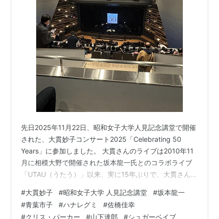
山下達郎 佐野元春 小田和正 渡辺美里 鈴木祥子
松たか子 キンモクセイ
坂本龍一 槇原敬之 藤井フミヤ 藤井尚之 その他多
数
*1
:
セッションギタリストとしてのデビューは1980年の
EPOのアルバム
先日2025年11月22日、昭和女子大学人見記念講堂で開催
された、大貫妙子コンサート2025「Celebrating 50
Years」に参加しました。 大貫さんのライブは2010年11
月に相模大野で開催された坂本龍一氏とのコラボライブ
「UTAU（うたう）」以来、実に15年ぶりで、大貫さんソ
ロのライブとしては初めての参加となります。 初めての
#
大貫妙子
#
昭和女子大学 人見記念講堂
#
坂本龍一
ソロライブが「Celebrating 50 Years」（50周年記念ラ
#
青葉市子
#
ハナレグミ
#
佐橋佳幸
イブ）ということで、何かご縁のようなものを感じまし
#
クリス・パーカー
#
山下達郎
#
シュガーベイブ