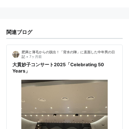
1983年「UGUISS」のメンバーとしてデビュー。2枚の
アルバムをリリース。
バンド解散後、セッションギタリストとして数多くのレ
コーディングやライブに参加。
*1
関連ブログ
渡辺美里バンドのギタリストとしての活躍で一躍有名な
存在となる。
肥満と薄毛からの脱出！「背水の陣」に直面した中年男の日
1991年に、サザンオールスターズの原由子のソロアルバ
•
記
7ヶ月前
ム「MOTHER」のレコーディングをきっかけに小倉博
大貫妙子コンサート2025「Celebrating 50
和と「山弦」を結成。
Years」
1994年にはソロアルバム「TRUST ME」をリリースし
ている。
ちなみに、渡辺美里、EPO、アレンジャーの
清水信之
と
は同じ高校（都立松原高校）の先輩後輩の間柄である。
主なレコーディング参加アーティスト