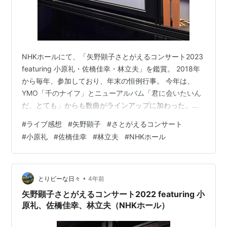
NHKホールにて、「矢野顕子さとがえるコンサート2023
featuring 小原礼・佐橋佳幸・林立夫」を鑑賞。 2018年
から毎年、参加しており、年末の恒例行事。 今年は、
YMO「千のナイフ」とニューアルバム「君に会いたいん
だ、とても」からも数曲がラインアップに加わった。
「ひとつだけ」、「クリームシチュー」、「ごはんがで
#
ライブ感想
#
矢野顕子
#
さとがえるコンサート
きたよ」、「ラーメンたべたい」の定番で締め。 1年1
#
小原礼
#
佐橋佳幸
#
林立夫
#
NHKホール
年、何が起こるか、わからない。 人の想いをのせた音楽
を変わらず発信する矢野さんの素敵さに触れると、世界
は素晴らしいと少し思える。
•
とりビーな日々
4年前
矢野顕子さとがえるコンサート2022 featuring 小
原礼、佐橋佳幸、林立夫（NHKホール）