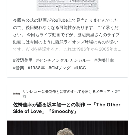
今回も公式の動画がYouTube上で見当たりませんでした
ので、後日観れなくなる可能性があります。ご了承くだ
さい。 今回もライブ動画ですが、渡辺美里さんのライブ
動画には今回のように西武ライオンズ球場のものが多い
です。Wikiを確認すると、これは1986年から2005年ま
で毎年夏に西武球場でコンサートが行われていたためで
#
渡辺美里
#
センチメンタル カンガルー
#
佐橋佳幸
す。 20年連続というのは凄いことだと思います。復活し
#
音楽
#
1988年
#
CMソング
#
UCC
ないんでしょうか？渡辺美里さんだけのイベントではな
くとも、「misato Festival（ミサト フェス）」みたいな
感じで、女性ボーカリストや女性ボーカリストのバンド
•
サンレコ 〜音楽制作と音響のすべてを届けるメディア
2年
ばかりを集めて、1980年代～1990年代の音楽、またこ
前
れか…
佐橋佳幸が語る坂本龍一との制作 〜「The Other
Side of Love」『Smoochy』