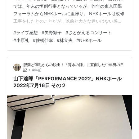
では、年末の恒例行事となっているが、昨年の東京国際
フォーラムからNHKホールに里帰り。 NHKホールは改修
工事をしたとのことだが、以前と大きな違いはない感
じ。 今回は3階席だったが、舞台の奥行をみることがで
#
ライブ感想
#
矢野顕子
#
さとがえるコンサート
きた。 矢野顕子さんの新曲は、なんと宇宙飛行士の野口
#
小原礼
#
佐橋佳幸
#
林立夫
#
NHKホール
聡一さんの詩に曲をつけるという凄いコラボレーショ
ン。 どんなことでも歌にしてしまうのは天才の面目躍如
といったところだろうか。 「ひとつだけ」、「クリーム
肥満と薄毛からの脱出！「背水の陣」に直面した中年男の日
シチュー」、「ラーメンたべたい」でお腹一杯。 今年も
•
記
4年前
ラストスパートだ…
山下達郎「PERFORMANCE 2022」NHKホール
2022年7月16日 その２