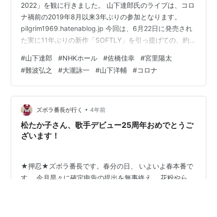
2022」を観に行きました。 山下達郎氏のライブは、コロ
ナ禍前の2019年8月以来3年ぶりの参加となります。
pilgrim1969.hatenablog.jp 今回は、6月22日に発売され
た実に11年ぶりの新作「SOFTLY」を引っ提げての、約3
年ぶりの久しぶりのライブツアーということで、山下達
#
山下達郎
#
NHKホール
#
佐橋佳幸
#
宮里陽太
郎氏もかなり力が入っているということで、僕も期待し
#
難波弘之
#
大瀧詠一
#
山下洋輔
#
コロナ
て観に行きました。 まだ、ツアー中ですので、これから
ライブに参加される方はネタバレにご注意ください。
NHKホールは改装したそうですが、改装後にライブを行
うロック・ポップスのアーティストでは…
•
ズボラ番長が行く
4年前
松たか子さん、歌手デビュー25周年おめでとうご
ざいます！