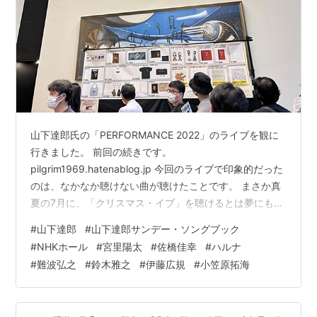
山下達郎氏の「PERFORMANCE 2022」のライブを観に
行きました。 前回の続きです。
pilgrim1969.hatenablog.jp 今回のライブで印象的だった
のは、なかなか聴けない曲が聴けたことです。 まさか真
夏の7月に、「クリスマス・イブ」を聴けるとは夢にも思
いませんでした。 あの印象的なイントロが始まった時
#
山下達郎
#
山下達郎サンデー・ソングブック
は、感激で胸が熱くなりました。 「あぁー！達郎のあの
#
NHKホール
#
宮里陽太
#
佐橋佳幸
#
ハルナ
名曲が生で聴けるんだ・・・」 他にも珍しいところで
#
難波弘之
#
鈴木雅之
#
伊藤広規
#
小笠原拓海
は、「MUSIC BOOK」。 とても夏らしくさわやかな曲な
のに、なかなかライブではやっていなかったと思いま
す。 あと、アン・ルイス氏にも提供した美しいバラード