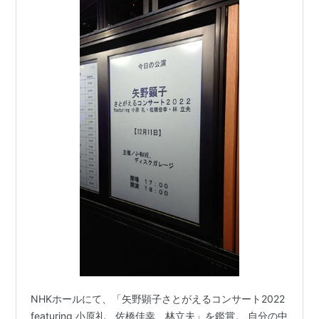
NHKホールにて、「矢野顕子さとがえるコンサート2022
featuring 小原礼、佐橋佳幸、林立夫」を鑑賞。 自分の中