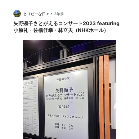
ィストをサポートしてきた彼の目から、坂本龍一とのセ
ッションの特別な部分を語ってもらう。 Text：iori
•
とりビーな日々
3年前
matsumoto P…
矢野顕子さとがえるコンサート2023 featuring
小原礼・佐橋佳幸・林立夫（NHKホール）