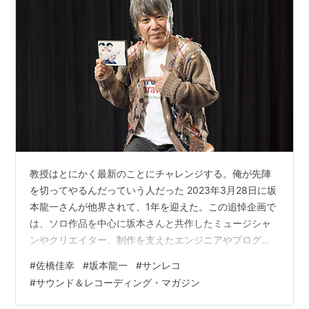
教授はとにかく最新のことにチャレンジする。俺が先陣
を切ってやるんだっていう人だった 2023年3月28日に坂
本龍一さんが他界されて、1年を迎えた。この追悼企画で
は、ソロ作品を中心に坂本さんと共作したミュージシャ
ンやクリエイター、制作を支えたエンジニアやプログラ
マー、総計21名の皆様にインタビューを行い、坂本さん
#
佐橋佳幸
#
坂本龍一
#
サンレコ
との共同作業を語っていただいた。 日本を代表するセッ
#
サウンド＆レコーディング・マガジン
ションギタリスト佐橋佳幸は、1990年代güt期の坂本作
品に多数参加。山下達郎や小田和正など名だたるアーテ