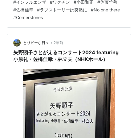
#
インフルエンザ
#
ワクチン
#
小田和正
#
佐藤竹善
30から17：30までびっちり働いたよ～ 寒いね～(((p(＞
#
佐橋佳幸
#
ラブストーリーは突然に
#
No one there
◇＜)q))) ｻﾑｲｰ!! ということで（どういうことだよ） かみ
#
Cornerstones
さんがちょっと風邪を引いて体調を崩した ここんとこ寒
いし、基本在宅だったのが パソコンの目途が立つまでし
ばらく出社で この寒い中を61歳の体にムチ…
•
とりビーな日々
2年前
矢野顕子さとがえるコンサート2024 featuring
小原礼・佐橋佳幸・林立夫（NHKホール）