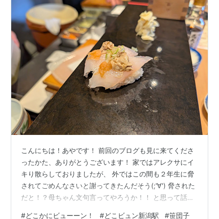
こんにちは！あやです！ 前回のブログも見に来てくださ
ったかた、ありがとうございます！ 家ではアレクサにイ
キり散らしておりましたが、 外ではこの間も２年生に脅
されてごめんなさいと謝ってきたんだそう(;'∀') 脅された
だと！？母ちゃん文句言ってやろうか！！ と思って話を
聞いていったら、 他の１年生と２年生がもめてるところ
#
どこかにビューーン！
#
どこビュン新潟駅
#
笹団子