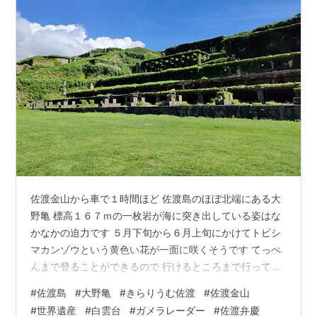
佐渡金山から車で１時間ほど 佐渡島のほぼ北端にある大
野亀 標高１６７ｍの一枚岩が海に突き出している姿はな
かなかの迫力です ５月下旬から６月上旬にかけてトビシ
マカンゾウという黄色い花が一面に咲くそうです てっぺ
んまで登ることができるので 行けるところまで行ってみ
よう 誰か柱の上にサングラス忘れていますよ😅 なかなか
#
佐渡島
#
大野亀
#
きらりうむ佐渡
#
佐渡金山
の坂道です💦 大野亀中腹から見える二ツ亀 このあと行こ
#
世界遺産
#
白雲台
#
ガメラレーダー
#
佐渡弁慶