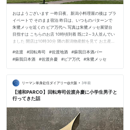
おはようございます 一昨日夜、新潟小料理屋の後は プラ
イベートで そのまま宿泊 昨日は、いつものパターンで
朱鷺メッセ近くの ピア万代へ 写真は朱鷺メッセ展望台
目指すは こちらのお店 10時頃到着 既に2～3人並んでい
ました 開店は10時30分 隣の新潟物産館を見て お土産買
いこみ、時間つぶし 5分前に行くと、15人位並んでいま
#
佐渡
#
回転寿司
#
佐渡地酒
#
蘇我日本酒バー
した いつもは、隣の 立ち飲み寿司居酒屋も 前回、立っ
#
蘇我日本酒
#
佐渡弁慶
#
ピア万代
#
朱鷺メッセ
ててかなり疲れたので、 今回は 座れる 回転寿司屋へ 歳
取ったな～ と自認 🥲 カウンター 他のお客さん達は 一斉
にパクつき始める中、 小生は 生ビールと お造り注文
（余裕をかませて見せる 😊） ビ－ルを飲み干す…
•
リーマン単身赴任ダイアリー@大阪
3年前
【浦和PARCO】回転寿司佐渡弁慶に小学生男子と
行ってきた話