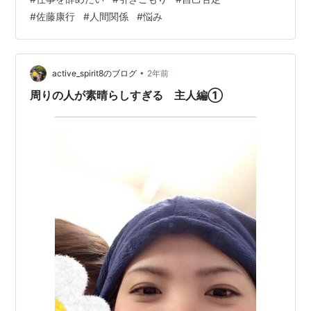
奥さんに対してどう接していいかわからないことを悩ん
『ココロ美人は愛され美人 恋とお金がついてくる! マ
#
佐藤康行
#
人間関係
#
悩み
でいました。 私達夫婦はA君に会うたびに毎回同じ悩み
ンガで見る!心の学校が贈る愛の講座』藤堂はくるマ
の話を聞いては、その話を聞くことしかできず月日が経
ンガ ハギジン出版 2007.2.ココロ美人 2
っていました。ーーーーーーーーーーーある日 珍しく主
『磁石の法則 男と女に贈る、「運命のパートナーを
人にA君から急に電話がかかっ…
•
active_spirit8のブログ
2年前
見つけて幸せになる」方法』日本アイ・ジー・エー
周りの人が素晴らしすぎる 主人編①
2007.11
『大丈夫!みんなあなたのことが好き 職場の人間関係
がラクになる22の処方箋』日本アイ・ジー・エー
2007.4
『仕事の80%は人間関係で決まる ムカつく上司と
イラつく部下がいる職場が天国になる神業』アイ
ジーエー出版 2015
『ダイヤモンド・セルフ 本当の自分の見つけ方』日
本アイ・ジー・エー 2007.7
『悩んでいるヤツはなぜ成功するのか? 悩みにふりま
わされない自分になる』日本アイ・ジー・エー
2007.12