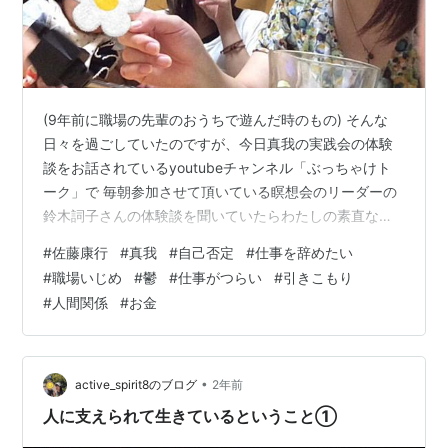
『変貌する東アジアの家族』清水浩昭, 木佐木哲朗共
編 早稲田大学出版部 シリーズ比較家族 2004
翻訳
(9年前に職場の先輩のおうちで遊んだ時のもの) そんな
日々を過ごしていたのですが、今日真我の実践会の体験
マーティン・オルブロウ『グローバル時代の歴史社
談をお話されているyoutubeチャンネル「ぶっちゃけト
会論 近代を超えた国家と社会』会田彰共訳 日本経済
ーク」で 毎朝参加させて頂いている瞑想会のリーダーの
評論社 2000
鈴木詞子さんの体験談を聞いていたらわたしの素直な想
マーティン・オルブロウ『グローバル時代の社会
いが出てきて自然と涙が出てきたのです。ーーーーーー
#
佐藤康行
#
真我
#
自己否定
#
仕事を辞めたい
学』内田健共訳 日本経済評論社 2001
ーーーーー動画はリンクから（ストーリーズからご覧く
#
職場いじめ
#
鬱
#
仕事がつらい
#
引きこもり
ださい）(前半) (後半) 詞子さんの話されることはシンプ
ジェラード・デランティ『グローバル時代のシティ
#
人間関係
#
お金
ルで無駄がなく、凛とされている様子が正に瞑想状態の
ズンシップ 新しい社会理論の地平』日本経済評論社
ようにも感じ、且つ、同じ世界にいるように思えないよ
2004
うな異次元感を感じました。マリア様のような…ーーー
ーーーーーーーーそしてわたしの…
•
active_spirit8のブログ
2年前
人に支えられて生きているということ①