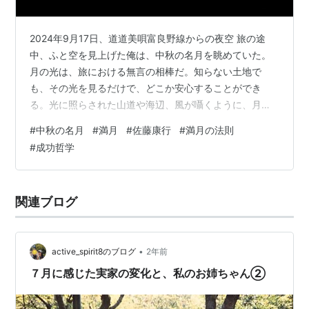
『なぜ本気で自分を活かさないのか くよくよしない
で生まれ変わろう』かんき出版 1998.11
2024年9月17日、道道美唄富良野線からの夜空 旅の途
『「遺伝子とサムシング・グレート」は教える ここ
中、ふと空を見上げた俺は、中秋の名月を眺めていた。
ろが元気になる偉大なる力』村上和雄共著 日新報道
月の光は、旅における無言の相棒だ。知らない土地で
1999.11
も、その光を見るだけで、どこか安心することができ
『絶対にnoと言われない「究極のセールス」』かん
る。光に照らされた山道や海辺、風が囁くように、月は
き出版 1999.6
いつも俺に何かを語りかけている。 北海道美唄市出身の
#
中秋の名月
#
満月
#
佐藤康行
#
満月の法則
佐藤康行氏のベストセラー『満月の法則』を思い出す。
『生命の覚醒 あなたの魂が奇跡を起こす!』日新報道
#
成功哲学
この本が語るのは、月が本来常に丸いように、俺たちも
2000.5
また、初めから全てを持っているということだ。だが、
『宇宙意識で因縁を切る 今からあなたは幸せにな
時にはその一部しか見えず、それを「欠けている」と錯
る』アイジーエー出版 2009
関連ブログ
覚してしまう。しかし、実際には何も不足していないの
『営業マンは1秒で変わりなさい』かんき出版
だ、とこの本は教えてくれる。 俺はこの満月の法…
2000.10
『最強運 幸運、強運、天運をつかむ7つのゴールデン
•
active_spirit8のブログ
2年前
ルール』日新報道 2000.9
７月に感じた実家の変化と、私のお姉ちゃん②
『図解神のメッセージ 究極の悟りを求めているあな
たへ』日新報道 2000.11