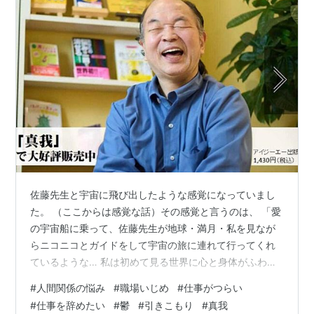
佐藤先生と宇宙に飛び出したような感覚になっていまし
た。 （ここからは感覚な話）その感覚と言うのは、 「愛
の宇宙船に乗って、佐藤先生が地球・満月・私を見なが
らニコニコとガイドをして宇宙の旅に連れて行ってくれ
ているような… 私は初めて見る世界に心と身体がふわ～
っと軽く広がっていくような…安心感に包まれている赤
#
人間関係の悩み
#
職場いじめ
#
仕事がつらい
ちゃんになったような…。本当の自分と出会い、真我を
#
仕事を辞めたい
#
鬱
#
引きこもり
#
真我
開いて感動した感じとはまた違う、「真我そのまま」を