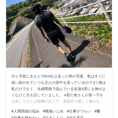
2006.9
『営業の急所 スグに使えて、効果テキメン!マンガで
わかる71のツボ』うえやま洋介マンガ ハギジン出版
2006.11
『お金に愛される誠意の力』日新報道 2006.5
『ココロ美人 愛されオーラ全開! 心の学校が贈る愛の
講座 しあわせ運とお金運をはこぶ実践レシピ70種』
藤堂はくる マンガ ハギジン出版 2006.3
『サンタさん営業・ドロボー営業 お客様に好かれて
成績が上がり続ける成功メソッド』日本アイ・ジ
ー・エー 2006.12
(3ヶ月前に主人と10km以上走った時の写真、私はすぐに
『人生の最期に笑う人泣く人 繁栄の法則物心両面の
追い抜かれていつも主人の背中を追っているのです) 彼は
成功』日新報道 2006.1
私だけでなく、夫婦関係で悩んでいる友達A君にも神のよ
『人生の急所 仕事・職場・家庭すべての問題には急
うなひと言を話していました。 A君の奥さんが第一子を
出産してからは喧嘩の日々で、真面目で優しく働きなが
所がある』ハギジン出版 2006.2
らも家事や育児を精一杯手伝うA君は、いわゆるイクメン
『捨てる生き方 あなたは何にしがみついているので
#
人間関係の悩み
#
職場いじめ
#
仕事がつらい
#
鬱
にも関わらず、奥さんはいつもキレては泣いたりとA君は
すか!?』ハギジン出版 2006.5
#
仕事を辞めたい
#
引きこもり
#
自己否定