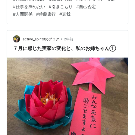
『成功遺伝子をonにせよ! 真我を開けばあなたも今日
あ言えばいい」「私だったらこうする」とアドバイスを
#
仕事を辞めたい
#
引きこもり
#
自己否定
から歓喜の人生をおくれる』日新報道 2002.6
し、 ”正しいと思っている自分”の意見を押し付けていま
#
人間関係
#
佐藤康行
#
真我
『たった2日であなたを神に目覚めさせてみせる 心理
した。 でも真我を始めたばかりの頃に周りの意見を自分
学博士が語る』ハギジン出版 2002.11
に取り入れては自己否定をしてしまったことがあり、め
ちゃくちゃ辛い経験をしました。その時に「本当の自
『復活のセールス "どん尻営業マン"が変わった衝撃
分」でない自分が、更に他の人の意見を取…
•
active_spirit8のブログ
2年前
のノウハウ 6ヵ月で売上20倍!』かんき出版 2002.12
７月に感じた実家の変化と、私のお姉ちゃん①
『歓びのモチベーションセールス 無敵の営業マイン
ドが成功に導く』清話会出版 2002.9.実践シリーズ
『沈みゆく日本そして黄金の国へ』ハギジン出版
2003.9
『捨てる哲学 おもいっきり捨てると不安・心配が消
える! 人・物・金はあとからついてくる』日新報道
2003.9
『無限のセールス あなたは「真我」にめざめていま
すか?』かんき出版 2003.7
『一瞬で運命を変える魔法のスイッチ』ハギジン出
版 2004.10