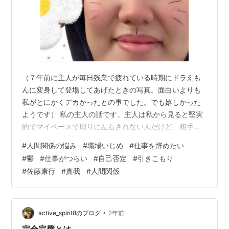
『1日ひとつ、変えてみる。』さとうやすゆき 三笠書
房 2008.1.王様文庫
『このワンフレーズがあなたの運命を変える 佐藤康
行一言集』全6巻 日本アイ・ジー・エー 2008-2010
『たった10秒!仕事の悩みスッキリ』ゆづきいづる マ
ンガ ハギジン出版 2008.3
（７年前に主人が毎日残業で疲れている時期にドラえも
んに変身して登場してあげたときの写真。面白いよりも
『飛神 あなたの真我は神そのもの今この場で神の世
私がとにかくデカかったとの事でした。でも嬉しかった
界へ飛ぶ』日本アイ・ジー・エー 2008
ようです） 私の主人の話です。主人は私から見ると堅実
『奇跡を呼び込む「わがままスッキリノート」』た
的でマイペースで周りに左右されない人だけど、相手に
ま出版 2011.5
合わせられるタイプです。私は家では本当にアホでバカ
#
人間関係の悩み
#
職場いじめ
#
仕事を辞めたい
『「本当の自分」があなたを救う 宇宙意識を引き出
でだらしがなく、くだらないことしか話しません。主人
#
鬱
#
仕事がつらい
#
自己否定
#
引きこもり
す方法』アイジーエー出版 2011.3
と真面目な話をあまりしたことがなく、衝突や喧嘩もほ
#
佐藤康行
#
真我
#
人間関係
『宇宙からきたニコニコおじさんの伝言』アイジー
とんどありません。そんなアホな私になにができるのだ
エー出版 2012.12
ろうと、一昨夜 主人に「私の才能ってなんだと思う？」
と聞いてみました。そしたらすぐに 「人を笑わせるこ
『神さまの鏡 いつのまにか幸せになる愛のレッス
と、人を笑わせる天才」と答えてくれました。 ー…
•
active_spirit8のブログ
2年前
ン』明窓出版 2012.5
完全完璧とは