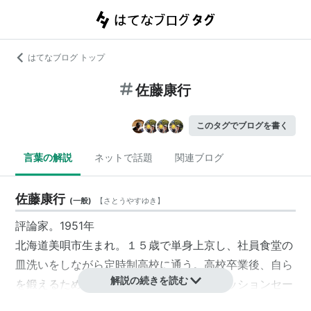
はてなブログ トップ
佐藤康行
このタグでブログを書く
言葉の解説
ネットで話題
関連ブログ
佐藤康行
(
一般
)
【
さとうやすゆき
】
評論家。1951年
北海道美唄市生まれ。１５歳で単身上京し、社員食堂の
皿洗いをしながら定時制高校に通う。高校卒業後、自ら
解説の続きを読む
を鍛えるために化粧品、宝飾品のフルコミッションセー
ルスでは、トップセールスマンとして活躍。その後、７