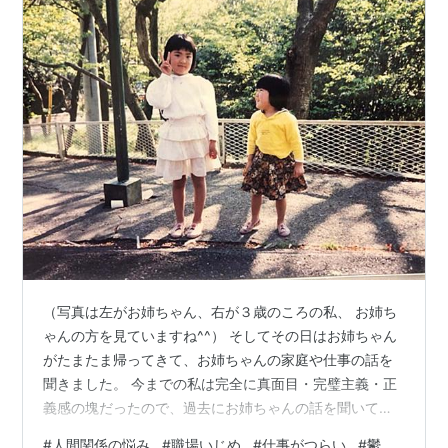
『「天運を拓く」実践法 こうして立ち直った!100人
の"奇跡"と"感動"の実録!!』日新報道 2000.3
『営業マンはゲーム感覚を持ちなさい! イヤイヤ営業
をやり直す45の法則』かんき出版 2001.4
『営業力が身につく顧客攻略ゲーム つらい仕事もゲ
ームと思おう楽しむやつが売上を伸ばす 実績3倍増は
当たり前の実践術54』かんき出版 2001.10
『人生に奇跡を呼ぶ言葉 魂をゆさぶり、一瞬のうち
にあなたを生まれ変わらせる珠玉のメッセージ』日
新報道 2001.1
『脳ミソをぶっ飛ばす新成功哲学!!』日新報道 2001.4
（写真は左がお姉ちゃん、右が３歳のころの私、 お姉ち
『人に好かれる一番いい方法 今日から変われるいま
ゃんの方を見ていますね^^） そしてその日はお姉ちゃん
から変われる本当に生まれ変われる』日新報道
がたまたま帰ってきて、お姉ちゃんの家庭や仕事の話を
2001.9
聞きました。 今までの私は完全に真面目・完璧主義・正
『あなたの悩みは一瞬で消せる』ハギジン出版
義感の塊だったので、過去にお姉ちゃんの話を聞いてい
2002.5
たときは、正義感丸出しで「こう行動すればいい」「あ
#
人間関係の悩み
#
職場いじめ
#
仕事がつらい
#
鬱