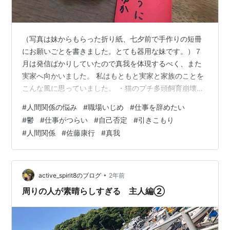
『図解神のメッセージ 2神運-宇宙の無限から人間の
無限を引き出す』日新報道 2004.11
『生き方教室 宇宙意識でものをみると人生自由自
（写真は妹からもらった折り紙、七夕前で手作りの短冊
在』日新報道 2005.3
にお願いごとを書きました。とても器用な妹です。）７
『宇宙人生 幸せ人生の究極法則』アイジーエー出
月は発信ばかりしていたので真我を体現するべく、また
版 2009
実家へ向かいました。 私はもともと実家と家族のことを
『強運をつかむ人にがす人 お金、仕事、成功恋愛・
こんな風に思っていました。 ・猫のプチ多頭飼育崩壊・
結婚運も自由自在』日新報道 2005.10
おじいちゃんはみんなに相手にしてもらえていない ・お
#
人間関係の悩み
#
職場いじめ
#
仕事を辞めたい
金がない ・親戚が集まらなくなった家 ・３０歳過ぎの妹
『成功の女神に好かれる人嫌われる人 努力しなくて
#
鬱
#
仕事がつらい
#
自己否定
#
引きこもり
が親に車で送り迎えしてもらっている ・妹の金遣いが荒
も成功する人努力しても成功しない人』日新報道
#
人間関係
#
佐藤康行
#
真我
い ・お母さんが宗教に浸っている… でも７月に帰ったと
2005.7
きに改めて思ったのです。「全然違うじゃーん！！」
『なぜ人は神頼みするのか? 信じないでください真実
と。 ーーーーーーーーーーー本当に毎回思いますが、す
をみてください』ハギジン出版 2005.12
べて私が「そう思っていただけ」。以…
•
active_spirit8のブログ
2年前
『悩み解決「明快」答 読むだけで悩みが消える特効
周りの人が素晴らしすぎる 主人編②
薬 20,000人の人生を喜びに変えた真実』ハギジン出
版 2005.6
『一瞬で宇宙とひとつになれる真我瞑想』日新報道