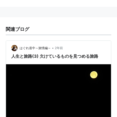
０店舗の社長として活躍し、現社主。この間、教育プロ
グラムの販売で世界一の実績を持つ。これらの経験をベ
ースに、独自の「サンタ営業メソッド」を開発し、多く
のトップセールスマンを育て上げるほか、セールスに関
関連ブログ
する研修、講演、執筆活動を行う 真我心の再生医療研
究所代表。真我こころのクリニックを監修する。レスト
ランチェーン７０店舗を展開し、実業の世界で成功を収
•
はぐれ道中～旅情編～
2年前
める。
人生と旅路(3) 欠けているものを見つめる旅路
著書
『天運を拓く 二日で自分を変える魂の成功哲学』日
新報道 1994.8
『ほんとうの自分、ほんとうの人生 乱世・不況を生
き抜く宇宙思考』たま出版 1995.11
『天命の発見 二日であなたの悩みがすべて吹き飛ぶ
実践哲学』日新報道 1997.10