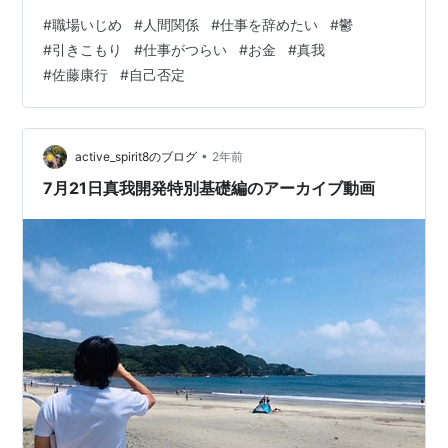
由に使えるお金が欲しいから働かないといけない、でも
#
職場いじめ
#
人間関係
#
仕事を辞めたい
#
鬱
働くことで今まで経験してきた体調不良や職場の女性と
#
引きこもり
#
仕事がつらい
#
お金
#
真我
の関係、そして家事との両立の大変さ、それらの辛かっ
#
佐藤康行
#
自己否定
たことを思い出したら、喉を突き刺すような痛みと吐き
気に襲われ「私はもう社会に出れないのでは」とショッ
クを受けたこと。「人間関係」は人との距離感をうまく
掴めないこと。もっと色々あるけどそんなこ…
•
active_spirit8のブログ
2年前
7月21日真我開発特別基礎編のアーカイブ動画