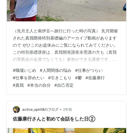
（先月主人と南伊豆へ旅行に行った時の写真） 先月開催
された真我開発特別基礎編のアーカイブ動画があります
ので ぜひこのお盆休みにご覧になられてみてください。
この特別基礎講座は、真我開発講座未受講の方も（真我
の実践会の会員でなくても）参加ができる講座です。い
つも普通に観ていましたが、よくよく観てみると…ーー
#
職場いじめ
#
人間関係の悩み
#
仕事がつらい
ーーーーーーーーーーーーーーー超有料級講座だと思い
#
仕事を辞めたい
#
引きこもり
#
鬱
#
佐藤康行
ました。なぜなら佐藤康行さんの音声をスマホやPCで聴
#
真我
#
本当の自分
#
自己否定
いているだけで、どんどん変わっていく人もいる中で、
実際に直接会場で参加したり、ワークの実習なんてやっ
たらその場で真我が開く人がいるのではないか…と思っ
たからです。（既に居ると思います）その日から…
•
active_spirit8のブログ
2年前
佐藤康行さんと初めて会話をした日②