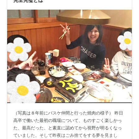
『楽しんで運がよくなる小さな習慣』さとうやすゆ
き 三笠書房 2012.3.王様文庫
『日本人が世界を救う。 真我からのメッセージ』日
新報道 2012.2
『運命のパートナーと結ばれる幸せな結婚の法則』
さとうやすゆき ビオ・マガジン 2013.7
『神のメッセージ 図解 3 (この末法のとき、天の扉が
今開かれる)』日新報道 2013.8
『社長!二代目の仕事は魂の継承だ すべてがうまくい
く秘訣がこの中に隠されている』東京図書出版 リフ
レ出版 (発売) 2013.6.
『たった2日であなたを神に目覚めさせてみせる』ア
イジーエー出版 2013.5
『うつ病は90日で90%が治る 真我「心の再生」医
（写真は８年前にバスケ仲間と行った焼肉の様子） 昨日
療』竹本好成監修 ゴマブックス 2014.3.
高卒で働いた最初の職場について、ものすごく楽しかっ
『お金の不安が消える本』さとうやすゆき
た、最高だった、と素直に認めてから視野が明るくなっ
KADOKAWA 2015.4
ていました。そして昨夜はごみ捨てをする夢を見まし