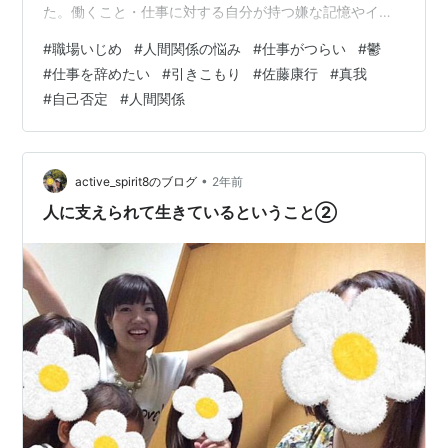
『過去は自由に変えられる マジックミラーの法則』
た。働くこと・仕事に対する自分が持つ嫌な記憶やイメ
アプレ 産経新聞出版 (発売) 2015.9
ージをごみ袋に捨てているように思いました。何故か北
#
職場いじめ
#
人間関係の悩み
#
仕事がつらい
#
鬱
海道地域のごみ袋（笑）雪のように溶けていっているの
#
仕事を辞めたい
#
引きこもり
#
佐藤康行
#
真我
佐藤康行
かな、なんて思いました。でも本当にその通りで、その
(
地理
)
【
さとうやすゆき
】
#
自己否定
#
人間関係
夢から朝目覚めたときにあれだけ吐き気を感じて抵抗の
社会学者、タイ研究者、新潟大学教授。1953年群馬県
あった働くこと・仕事に対して、嫌な感じが減っていて
生まれ。1984年東北大学大学院教育学研究科博士課程
しかも最初の職場だけでなく、その後にうまくいかなか
後期課程単位取得退学。1988年新潟大学人文学部助教
ったと、どす黒い雲として捉えていた ・家電量販…
•
active_spirit8のブログ
2年前
授、97年教授。専攻は社会学・タイ地域研究。チェンマ
人に支えられて生きているということ②
イ大学・スリン地域総合大学客員教授。
著書
『毒消し売りの社会史 女性・家・村』日本経済評論
社 2002
『タイ農村の村落形成と生活協同 新しいソーシャル
キャピタル論の試み』めこん 2009
共編