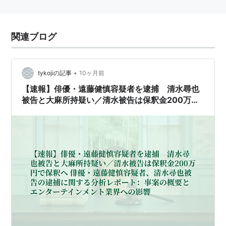
関連ブログ
•
tykojiの記事
10ヶ月前
【速報】俳優・遠藤健慎容疑者を逮捕 清水尋也
被告と大麻所持疑い／清水被告は保釈金200万円
で保釈へ