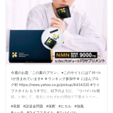
今週のお題「この夏のプラン」 ※このサイトにはﾌﾟﾛﾓｰｼｮ
ﾝが含まれています※ ☆ランキング参加中☆ にほんブロ
グ村 https://news.yahoo.co.jp/pickup/6434320 #ライ
フスタイル もうすでに、以下のように、「リバイバル投
稿」と称して、過去にそれぞれの理由で下書きスペース
に引っ込めた記事を再投稿している。このように、２０
#
長髪
#
誤送金問題
#
保釈
#
ヒカル
#
強風
２４年夏のプランの１つとして、夏の過去記事をいくつ
#
ハッチ
#
ライフスタイル
#
リバイバル