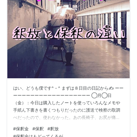
はい、どうも僕です^ - ^ まずは８日目の日記から✍️ ーー
ーーーーーーーーーーーーーーーーーー ◯月◯日
（金）：今日は購入したノートを使っていろんなメモや
手紙ん下書きを書くつもりだったのに護送で検察の取調
べだったので、使わなかった。あの長椅子、お尻が痛く
なる。尻の形変わるんじゃないかと思うくらい。 担当検
#
保釈金
#
保釈
#
釈放
事だと言ってきた検事から初めて取調べを受けた。話し
#
保釈金はもどってくるが。。。。