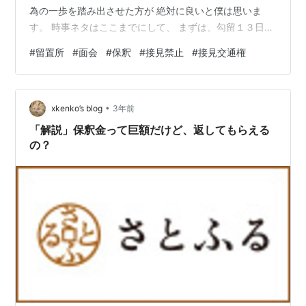
為の一歩を踏み出させた方が 絶対に良いと僕は思いま
す。 時事ネタはここまでにして、 まずは、勾留１３日目
の僕の日記から！ ーーーーーーーーーーーーーーーーー
#
留置所
#
面会
#
保釈
#
接見禁止
#
接見交通権
ーーー ◯月◯日（水）：曜日感覚がなくなりそうにな
り。今日回ってきた新聞を見ていて気付いた。。。明日
は風呂の日だ。そして今日は祝日だったらしい。留置課
•
の人らも祝日関係なく大変だとは思うが、社会と断絶さ
xkenko’s blog
3年前
れているのが、ちょいちょい感じるな。。。祝日という
「解説」保釈金って巨額だけど、返してもらえる
ことだけあって、留置所も日曜のよう…
の？