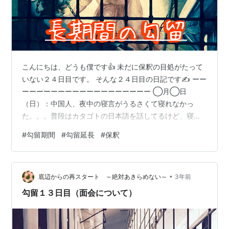
こんにちは、どうも僕です👍 未だに保釈の目処がたって
いない２４日目です。 そんな２４日目の日記です✍️ ーー
ーーーーーーーーーーーーーーーーーー ◯月◯日
（日）：中国人、夜中の寝言がうるさくて寝れなかっ
た。。。普段はカタゴトの日本語を話してるけど、寝言
は中国語なのね。それにしてもハッキリとしゃべってて
#
勾留期間
#
勾留延長
#
保釈
びっくりした。 そんな寝不足な日曜日、留置所で寝不足
なんてあるんだと、不思議な気持ち。 日曜日ともあっ
て、他の部屋も動きがなくて静かだし、留置所での休日
•
気が紛れなくて好きになれない。 昼前に体が寒くなって
底辺からの再スタート ～絶対あきらめない～
3年前
きて、風邪ひいたと思って、少し横になる。いつのまに
勾留１３日目（面会について）
か眠ってしまってて、１時間ほど仮眠をしてしま…