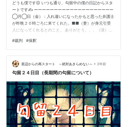
どうも僕です😌 いつも通り、勾留中の僕の日記からスタ
ートです✍️ ーーーーーーーーーーーーーーーーーーーー
◯月◯日（金）：入れ違いになったかもと思った弁護士
が昨晩２０時ごろに来てくれた。■■（妻）が身元引受
人になってくれるとのこと。 ありがとう。。。（涙）反
省文を弁護士に出したが、添削をするとのこと。身元引
#
裁判
#
保釈
受人が決まってもすぐに保釈とはならないようだ。 弁護
士さんも理由書のような資料も作ってくれるそうで、そ
れで時間がかかるようだ。 今の自分の立場では何も文句
•
は言えない。動いてくれてるだけで感謝だ。 今日は、い
底辺からの再スタート ～絶対あきらめない～
3年前
つも借りているボールペンの替え芯の交換をお願いして
勾留２４日目（長期間の勾留について）
気づいたけど３回目の交換だった。そ…