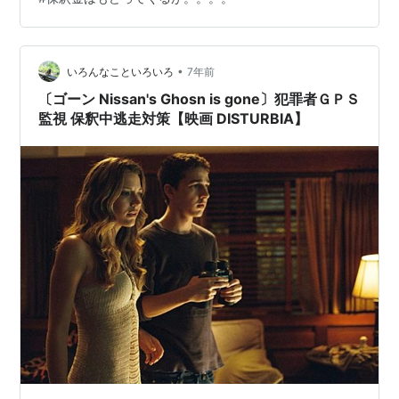
方が人情っぽいせいもあってか話しているうちに涙が出
てしまった。 「言っている事に照合がとれれば情状も考
える」と言っていた。 本当に人情的だった。 ーーーーー
ーーーーーーーーーーーーーーー 検察の捜査は警察とは
•
いろんなこといろいろ
7年前
違う方面でも進めていくので この…
〔ゴーン Nissan's Ghosn is gone〕犯罪者ＧＰＳ
監視 保釈中逃走対策【映画 DISTURBIA】