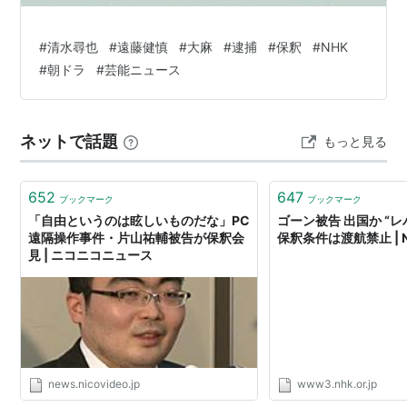
#
清水尋也
#
遠藤健慎
#
大麻
#
逮捕
#
保釈
#
NHK
#
朝ドラ
#
芸能ニュース
ネットで話題
もっと見る
652
647
ブックマーク
ブックマーク
「自由というのは眩しいものだな」PC
ゴーン被告 出国か “
遠隔操作事件・片山祐輔被告が保釈会
保釈条件は渡航禁止 | 
見 | ニコニコニュース
news.nicovideo.jp
www3.nhk.or.jp