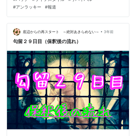
かリバイバルさせるよ～。 hatch51.com hatch51.com
#
アンラッキー
#
報道
この作業に際して、思うことの一つに、ニュースサイト
のURLを参考資料として貼っていても、時が経てば、消
されるケースが多…
•
底辺からの再スタート ～絶対あきらめない～
3年前
勾留２９日目（保釈後の流れ）