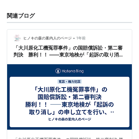
関連ブログ
•
ヒノキの森の案内人のページ
1年前
「大川原化工機冤罪事件」の国賠償訴訟・第二審
判決 勝利！！ ――東京地検が「起訴の取り消
し」の申し立てを行い、公訴を断念したのちに大
川原化工機側が起こした国家賠償訴訟で明らかに
なってきた権力犯罪――