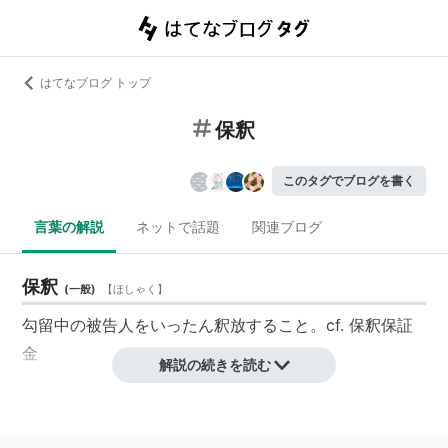
はてなブログ トップ
保釈
このタグでブログを書く
言葉の解説
ネットで話題
関連ブログ
保釈
(
一般
)
【
ほしゃく
】
勾留中の被告人をいったん釈放すること。cf.
保釈保証
金
解説の続きを読む