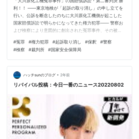
「大川原化工機冤罪事件」の国賠償訴訟・第二審判決 勝
利！！ ――東京地検が「起訴の取り消し」の申し立てを
行い、公訴を断念したのちに大川原化工機側が起こした
国家賠償訴訟で明らかになってきた権力犯罪―― 警察お
よび検察により意図的に創出された冤罪事件、その被害
者にされた化学機械メーカーの大川原化工機の社長、元
#
冤罪
#
権力犯罪
#
起訴取り消し
#
保釈
#
警察
取締役の島田さん、元顧問の相嶋さんの遺族たちは、
#
検察
#
裁判所
#
国家安全保障局
2021年9月8日、「不当な捜査で逮捕・起訴された」とし
て、国と都に約５億6500万円の損害賠償を求める国家賠
償訴訟を東京地裁に提訴しました。また、法律の上限と
なる計1127万5000円の刑事補償請求の申し立ても行ない
•
ハッチsunのブログ
2年前
ました。 ＊国家賠償法（国賠…
リバイバル投稿：今日一番のニュース20220802