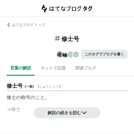
はてなブログ トップ
修士号
このタグでブログを書く
言葉の解説
ネットで話題
関連ブログ
修士号
(
一般
)
【
しゅうしごう
】
修士の称号のこと。
→
修士
解説の続きを読む