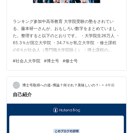
ランキング参加中高等教育 大学院受験の塾をされてい
る、藤本研一さんが、おもしろい数字をまとめていまし
た。整理すると以下のとおりです。 ・大学院生26万人 ・
65.3％が国立大学院 ・34.7％が私立大学院 ・修士課程
の9％が社会人（専門職大学院除く） ・博士課程の
40.4％が社会人 ・専門職大学院の50.7％は社会人 ・修
#
社会人大学院
#
博士号
#
修士号
士課程の10人に1人が社会人 原文はこちらのリンクで
す。 ２人に１人。なんと専門職大学院の社会人割合 修士
課程も10人に１人！数字で読む大学院進学② | 働きなが
•
ら大学院合格 毎年看護師をCNSコースへ輩出 社会人の
博士号取得への道-博論？何それ？美味しいの？-
4年前
MBA・早慶・北大大学院・OBS受験に対応 １対１大学院
自己紹介
合格…