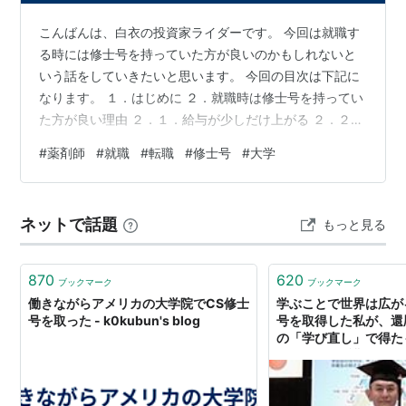
こんばんは、白衣の投資家ライダーです。 今回は就職す
る時には修士号を持っていた方が良いのかもしれないと
いう話をしていきたいと思います。 今回の目次は下記に
なります。 １．はじめに ２．就職時は修士号を持ってい
た方が良い理由 ２．１．給与が少しだけ上がる ２．２．
転職時に少しだけ進路が広がる ３．最後に １．はじめに
#
薬剤師
#
就職
#
転職
#
修士号
#
大学
まずは私のことを知らない、という読者の方のために簡
単に自己紹介をしておきます。 ◎工業高校卒業後に一浪
して薬学部に入学（物理、化学、生物をはじめ、ほぼ全
ネットで話題
もっと見る
て独学） ◎大学では卒業延期を喰らいながらも翌年の薬
剤師国家試験になんとか合格して薬剤師になった ◎要領
もかなり悪いと自負していて…
870
620
ブックマーク
ブックマーク
働きながらアメリカの大学院でCS修士
学ぶことで世界は広が
号を取った - k0kubun's blog
号を取得した私が、還
の「学び直し」で得たもの
by LIFULL介護