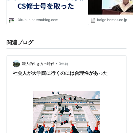
k0kubun.hatenablog.com
kaigo.homes.co.jp
関連ブログ
•
職人的生き方の時代
3年前
社会人が大学院に行くのには合理性があった