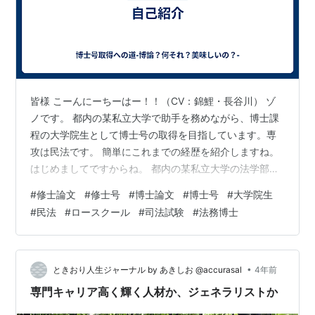
皆様 こーんにーちーはー！！（CV：錦鯉・長谷川） ゾ
ノです。 都内の某私立大学で助手を務めながら、博士課
程の大学院生として博士号の取得を目指しています。専
攻は民法です。 簡単にこれまでの経歴を紹介しますね。
はじめましてですからね。 都内の某私立大学の法学部を
卒業後、大学院の修士課程に進学。進学の際に専攻を民
#
修士論文
#
修士号
#
博士論文
#
博士号
#
大学院生
法に決定。何とか修士論文を提出して修士（法学）を取
#
民法
#
ロースクール
#
司法試験
#
法務博士
得しました。 その後、様々な理由からロースクールに進
学し法務博士（専門職）を取得（今年の3月の話です）。
今年の5月に司法試験を受験して、合格しました。 この
ブログでは、主に文系の博士課程の院生の日常を記しな
•
ときおり人生ジャーナル by あきしお ⁦‪@accurasal‬⁩
4年前
がら、博士論文提出～博士号の取得ま…
専門キャリア高く輝く人材か、ジェネラリストか