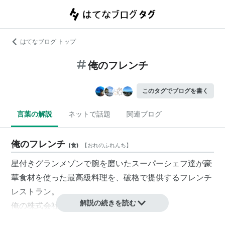
はてなブログ トップ
俺のフレンチ
このタグでブログを書く
言葉の解説
ネットで話題
関連ブログ
俺のフレンチ
(
食
)
【
おれのふれんち
】
星付きグランメゾンで腕を磨いたスーパーシェフ達が豪
華食材を使った最高級料理を、破格で提供するフレンチ
レストラン。
解説の続きを読む
俺の株式会社
が運営。
『
俺のイタリアン
』の姉妹店。