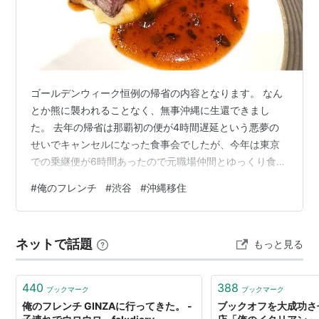
【閉店】俺のフレンチ EBISU - 恵比寿/フレンチ [食
べログ]
ゴールデンウィーク恒例の帰省の内容となります。 なん
とか熊に襲われることなく、無事沖縄に生還できまし
た。 去年の帰省は那覇初の便が4時間遅延という悪夢の
せいでキャンセルになった食事会でしたが、今年は東京
での乗継便が6時間あったので元職場仲間とゆっくり食事
ができました。 行ったのは「俺のフレンチ渋谷」。 昨年
#
俺のフレンチ
#
渋谷
#
沖縄移住
当日キャンセルして申し訳なかったのでリベンジさせて
いただきました。 予約してたので早速店内へご案内。 入
口は地下1階でちょっとわかりにくいかなと感じました。
ネットで話題
もっと見る
「フォアグラ トリュフ キャビア 世界三大珍味がお楽し
みいただける贅沢コース全8品」というコース料理でし
た。まずはビールからカリー（渋…
440
388
ブックマーク
ブックマーク
俺のフレンチ GINZAに行ってきた。 -
ブックオフを大成功さ