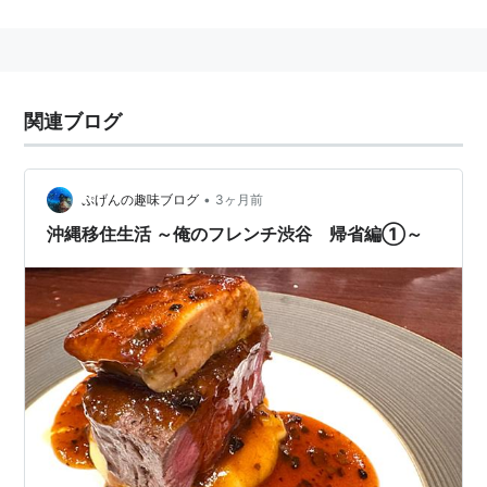
【激ウマ】極上牛フィレ肉 + フォアグラでたったの
1280円!! ステーキハウスじゃ絶対に太刀打ちできないレ
関連ブログ
ベルの「格安フレンチ」がオープン | ロケットニュース
24
•
ぷげんの趣味ブログ
3ヶ月前
店舗
沖縄移住生活 ～俺のフレンチ渋谷 帰省編①～
銀座店
俺のフレンチ 銀座本店 - 新橋/ビストロ [食べログ]
神楽坂店
俺のフレンチ KAGURAZAKA - 牛込神楽坂/フレンチ
[食べログ]
恵比寿店