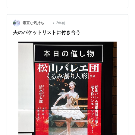
ゆっくりできた。 それにしてもキラリト銀座は、かなり
寂れているなあ。インバウンドを大量に運んでくる観光
バスは、銀座8丁目で客を降ろすので、1丁目までは余程
•
のことがない限り来ないよねえ。銀座の中央通りにあり
素直な気持ち
2年前
ながらももともと人通りが多いエリアではなく、まだ4丁
夫のバケットリストに付き合う
目寄りだったメルサでさえ、閑古鳥だったもん…