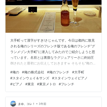
大手町って漢字がすき!さじゃんです。今日は都内に散見
される俺のシリーズのフレンチ版である俺のフレンチ”グ
ランメゾン大手町”に潜入してみたのでご紹介しようと思
っています。名前とは裏腹なラグジュアリーさに終始圧
倒されたと最初にお伝えしておきますｗ そもそも”俺のシ
リーズ”って？ 都内を中心に外食チェーンを展開する”俺
#
俺の
#
俺の株式会社
#
俺のフレンチ
#
大手町
の株式会社”。シリーズとしては、天ぷら・イタリアン・
#
スタインウェイ＆サンズ
#
スタインウェイピアノ
ベーカリー・スパニッシュ・割烹・やきとり・焼肉・そ
#
ピアノ
#
東京
#
東京メトロ
#
フレンチ
ば・おでんとありとあらゆるジャンルを縦断しているイ
メージです。東京を中心に出店していますが関東近郊だ
と大宮、横浜にも店舗があり関東圏以外だと大阪、福
岡、新潟などにも出店しています。 ”…
•
まゆ、コレ！
3年前