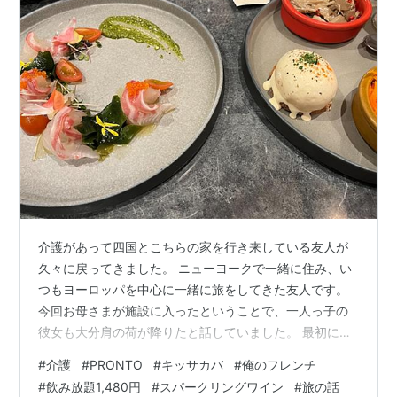
介護があって四国とこちらの家を行き来している友人が
久々に戻ってきました。 ニューヨークで一緒に住み、い
つもヨーロッパを中心に一緒に旅をしてきた友人です。
今回お母さまが施設に入ったということで、一人っ子の
彼女も大分肩の荷が降りたと話していました。 最初に行
ったお店は、「俺のフレンチ渋谷店」です。 （今日出て
#
介護
#
PRONTO
#
キッサカバ
#
俺のフレンチ
くる2店舗はいずれもチェーン店なので詳細は省きます）
#
飲み放題1,480円
#
スパークリングワイン
#
旅の話
ここでは「飲み放題」が1,480円とお得だということで友