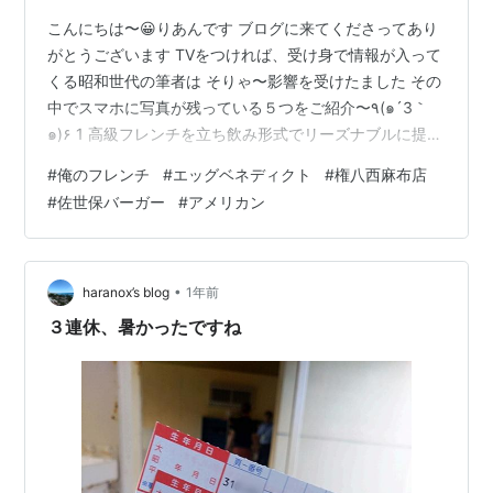
こんにちは〜😀りあんです ブログに来てくださってあり
がとうございます TVをつければ、受け身で情報が入って
くる昭和世代の筆者は そりゃ〜影響を受けたました その
中でスマホに写真が残っている５つをご紹介〜٩(๑´3｀
๑)۶ 1 高級フレンチを立ち飲み形式でリーズナブルに提供
することから始まった 「俺のフレンチ」は一大ブームに
#
俺のフレンチ
#
エッグベネディクト
#
権八西麻布店
なりました ブームが落ち着いた頃にのっかるタイプなの
#
佐世保バーガー
#
アメリカン
で「俺のおでん」がが出来た頃 に着席でゆったりと頂く
ことができました（銀座店・人形町店） 2 ニューヨーク
発祥の朝食やブランチメニュー「エッグベネディクト」
は、それいつ流行ってた？という時に食べました（サラ
•
haranox’s blog
1年前
ベス東京店） 3…
３連休、暑かったですね