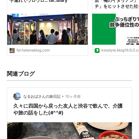
子連れでウロウロ… fal::diary
店「俺のイタリアン」
チ」をヒットさせた社
方 - ライフハックブログK
fal.hatenablog.com
kosstyle.blog16.fc2.
関連ブログ
•
なるおばさんの旅日記
10ヶ月前
久々に四国から戻った友人と渋谷で飲んで、介護
や旅の話をした(#^^#)