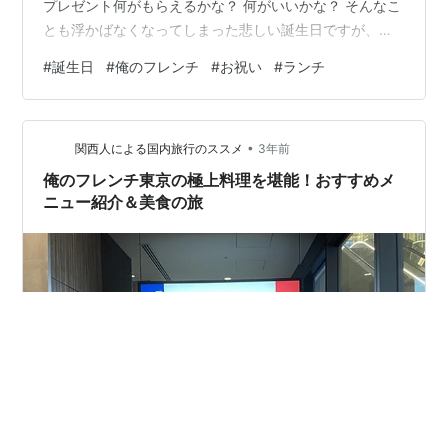
プレゼント何がもらえるかな？ 何がいいかな？ そんなこ
とも浮かばなくなってしまった悲しい誕生日ですが、そ
うは言ってもLINEのメッセージが届いたり、お祝いをし
#
誕生日
#
俺のフレンチ
#
お祝い
#
ランチ
てもらうことは嬉しいことです。 そんなこんなで、今年
の誕生日は俺のフレンチ横浜でお祝いをしてきました。
俺のフレンチ横浜 メニュー 料理 感想 店舗情報 ランキン
•
グ・クリックご協力お願いします 俺のフレンチ横浜 久し
関西人による国内旅行のススメ
3年前
ぶりに行った俺のフレンチ横浜。 メニューがだいぶ変わ
俺のフレンチ東京の極上料理を堪能！おすすめメ
ってました。 メニ…
ニュー紹介＆美食の旅