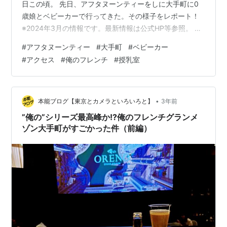
日この頃。 先日、アフタヌーンティーをしに大手町に0
歳娘とベビーカーで行ってきた。その様子をレポート！
※2024年3月の情報です。最新情報は公式HP等参照。 場
所の決め方 友人とアフタヌーンティーしたいね、という
#
アフタヌーンティー
#
大手町
#
ベビーカー
話になり、ネットで都内のアフタヌーンティーを調査し
#
アクセス
#
俺のフレンチ
#
授乳室
てみる。 春なので、アフタヌーンティーのほとんどが
苺、桜、抹茶のどれかをメインとしたメニュー。桜味が
好物のため、桜をメインにしたメニューがあるところ、
そして7000円以内で絞る。すると、以下4つに絞れた。
•
本能ブログ【東京とカメラといろいろと】
3年前
(都内でアフタヌーンティーが…
”俺の”シリーズ最高峰か!?俺のフレンチグランメ
ゾン大手町がすごかった件（前編）