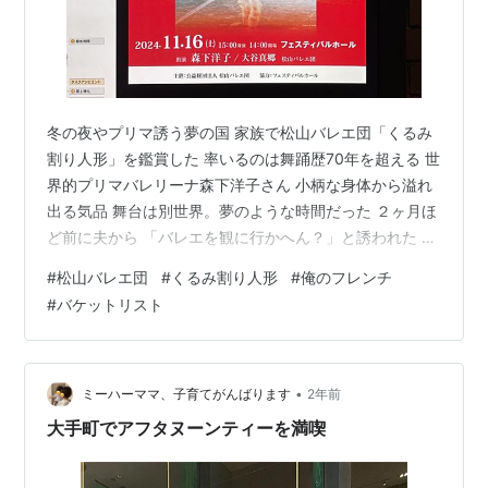
冬の夜やプリマ誘う夢の国 家族で松山バレエ団「くるみ
割り人形」を鑑賞した 率いるのは舞踊歴70年を超える 世
界的プリマバレリーナ森下洋子さん 小柄な身体から溢れ
出る気品 舞台は別世界。夢のような時間だった ２ヶ月ほ
ど前に夫から 「バレエを観に行かへん？」と誘われた 私
と次女は生返事 バレエって敷居高いな… だけど長女は
#
松山バレエ団
#
くるみ割り人形
#
俺のフレンチ
「行きたい！」と熱烈希望 「俺、死ぬまでにやりたいこ
#
バケットリスト
との一つがバレエを観ることやねん」 バケットリス
ト！？（生きているうちにやりたいことリスト） そう
か、じゃみんなで付き合おう！ となったのだった 公演
後、カジュアルフレンチの 「俺のフレンチ」で食事 カン
•
ミーハーママ、子育てがんばります
2年前
パ〜イ！！ 人間ドックで…
大手町でアフタヌーンティーを満喫