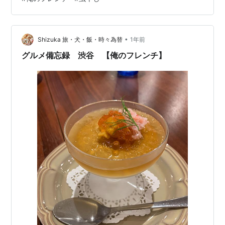
が小さい時に着た着物（七五三に着た着物）が入ってお
り、 ７歳の七五三で着る着物だけが、シミがすごかった
けれど 他は、クリーニングに出していたからかキレイで
•
した。 開けるのが怖かった桐箱 着物はキレイで一安心
Shizuka 旅・犬・飯・時々為替
1年前
１０年位開けなかったんじゃなかろうか。。。 虫干しし
グルメ備忘録 渋谷 【俺のフレンチ】
なきゃ、しなきゃと思いつつ…