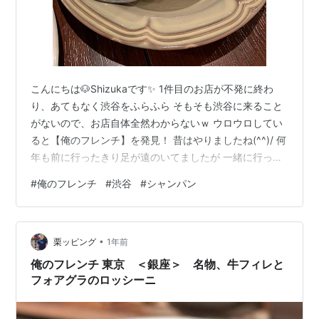
こんにちは🐶Shizukaです✨ 1件目のお店が不発に終わ
り、あてもなく渋谷をふらふら そもそも渋谷に来ること
がないので、お店自体全然わからないｗ ウロウロしてい
ると【俺のフレンチ】を発見！ 昔はやりましたね(^^)/ 何
年も前に行ったきり足が遠のいてましたが 一緒に行った
友人がシャンパン好きということもあり こちらのお店
#
俺のフレンチ
#
渋谷
#
シャンパン
へ。 予約なしで入れました。 まずはなみなみの「俺のシ
ャンパン」 2杯ずつ頂きましたｗ うに いくら ズワイガニ
カリフラワーのムース これがめちゃくちゃ美味しかっ
•
た。 シャンパンのあてには最高です！ そしてシャンパン
栗ッピング
1年前
2杯では飲み足らず 結局ボトルをオーダー つまみに生ハ
俺のフレンチ 東京 ＜銀座＞ 名物、牛フィレと
ムを…
フォアグラのロッシーニ