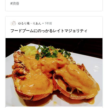
#
渋谷
人が予約してくれました。 ↑ スパークリングワインはや
っぱり美味しい！！ 18時までに注文するとそのお値段
で、その後だと1,980円ということで5時にはお店に入り
ました。 私の友人の…
•
ゆるり庵・りあん
1年前
フードブームにのっかるレイトマジョリティ