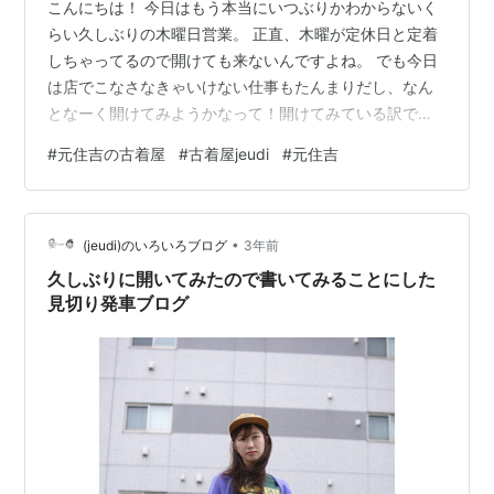
こんにちは！ 今日はもう本当にいつぶりかわからないく
らい久しぶりの木曜日営業。 正直、木曜が定休日と定着
しちゃってるので開けても来ないんですよね。 でも今日
は店でこなさなきゃいけない仕事もたんまりだし、なん
となーく開けてみようかなって！開けてみている訳で
す。 だーれも来ないかと思いきや、ちょこちょこ来て下
#
元住吉の古着屋
#
古着屋jeudi
#
元住吉
さっていて(jeudi)も成長も感じております。17時くらい
までになりますが、、、よろしくお願いしますー！ さて
さて、前回から始まった(jeudi★Coordinate)を今日もご
•
紹介していきます。 今回は秋カラーを存分に使った紅葉
(jeudi)のいろいろブログ
3年前
でも見に行きたくなるような秋コーデ。 チェック柄のジ
久しぶりに開いてみたので書いてみることにした
レを合わせ…
見切り発車ブログ