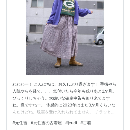
わわわー！ こんにちは、お久しぶり過ぎます！ 手術やら
入院やらを経て、、、気付いたら今年も残りあと2か月。
びっくりしちゃう。大嫌いな確定申告も迫り来てます
ね、嫌ですねー。 体感的に2023年はまだ3か月くらいな
んだけどね、現実を受け入れられてません。 チラッと匂
わせておりました病気もなんとか店頭業務が出来るくら
#
元住吉
#
元住吉の古着屋
#
jeudi
#
古着
いまで回復しました！！！わーい。 ただ約3年、店頭か