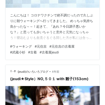
こんにちは！ コロナワクチンで絶不調だったので久しぶ
りに朝ウォーキングへ行ってきました。 めっちゃ気持ち
良かったな～～！起きて、『あれ？今日調子悪いか
な？』と思っても歩いちゃうと意外と元気になっちゃ
う！寝込むよりも血流ぐるぐる回した方が私には合って
るみたい！(36年目の新事実) 素敵な写真でも撮りたいな
#
ウォーキング
#
元住吉
#
元住吉の古着屋
とか思いつつ、全然撮らずに結局今日も写真なしのブロ
#
武蔵小杉
#
古着
#
古着屋jeudi
グを書いております。 この２年間、がっつり裏方でやっ
てきましたが！そろそろ表に出ていこうかなと思ってお
ります。店頭業務は裏方以上に体力勝負なのでしっかり
パワーチャージして楽しくお店に立てるように絶賛整え
•
(jeudi)のいろいろブログ
4年前
中です～～ とはいえ正直、不安しかありません…
(jeudi★Style）NO,５０１ with 雛子(153cm)