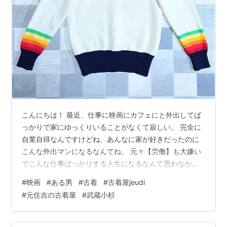
こんにちは！ 最近、仕事に映画にカフェにと外出してば
っかりで家にゆっくりいることがなくて寂しい。 完全に
自業自得なんですけどね、あんなに家が好きだったのに
こんな外出マンになるなんてね。 元々【労働】も大嫌い
でこんな仕事ばっかりする人生になるなんて思わなかっ
たな。 大人になって好きなもの、好きなこと、好きな
#
映画
#
ある男
#
古着
#
古着屋jeudi
人、自分を生成してるもの(こと)ががらりと変わって価値
#
元住吉の古着屋
#
武蔵小杉
観も変化して、、、誰の為でもない自分の人生をマイペ
ースに歩んでるな〜〜と思ったりしてる。 今の目標は
凪！ 大好きなもの(もの)を守る為に【鋼鉄の凪】を手に