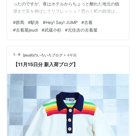
ったのですが、夜はホテルからちょっと離れた地元の銭
湯まで足を伸ばしてリフレッシュ！恐らく町の銭湯は十
数年ぶり！最高に気持ちよくて寒暖差で整いそうになり
#
群馬
#
駅弁
#
Hey! Say! JUMP
#
古着
ながら帰路につきました。笑 たまにはと買った駅弁も美
#
古着屋jeudi
#
武蔵小杉
#
元住吉の古着屋
味しかったし、めちゃくちゃ疲れましたが心も満たされ
た良き出張になりました。ありがとう、群馬〜〜〜！ さ
てさて、2日分たまってますので本日はドドンとご紹介し
ていきます。 20日分 【テーマ：ラルフローレン】 90’s
•
(jeudi)のいろいろブログ
4年前
POLO RALP…
【11月15日分 新入荷ブログ】