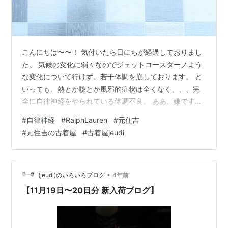
こんにちは〜〜！ 気付いたら日にちが経過しておりまし
た。 気候の変化に弱々なのでジェットコースターノよう
な変化について行けず、若干体調を崩しております。 と
いっても、熱とか咳とか風邪的症状は全くなく、、、完
全に自律神経をやられている体調不良。 ああ、嫌です
ね、、、 自律神経を整えるにはサウナが効果的らしく興
#
自律神経
#
RalphLauren
#
元住吉
味はあるのですが継続出来そうにないし、、、と思って
#
元住吉の古着屋
#
古着屋jeudi
いたら【よもぎ蒸し】もかなり効果があるとの情報をキ
ャッチしまして！通うのめんどくさいし、一式揃えよう
か検討中。 永遠に悩まされるんだろうし、、、 ああ、嫌
ですね、、、(２回目) 暗い話をしてすみません。 今は少
•
(jeudi)のいろいろブログ
4年前
し元気なのでご心配なく！ さてさ…
【11月19日〜20日分 新入荷ブログ】