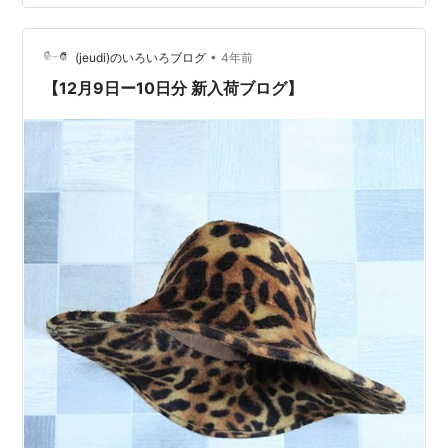
ら離れていた代償、トーク力の低下が著しい！！！ 別に
話が上手いわけではなかったし面白い小話も持ち合わせ
•
てなし、、、 元々得意だった訳じゃないんだけど、、、
(jeudi)のいろいろブログ
4年前
毎回毎回緊張MAXでたどたどしくて自分でもビックリし
【12月9日ー10日分 新入荷ブログ】
ております。こんなに退化する…