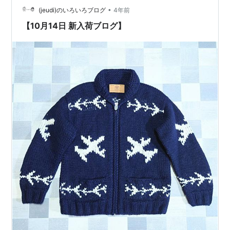
入れることが2023年最大の目標！！！ (あれ、、、師走
•
(jeudi)のいろいろブログ
4年前
かな、、) さぁ、今日も安定の…
【10月14日 新入荷ブログ】