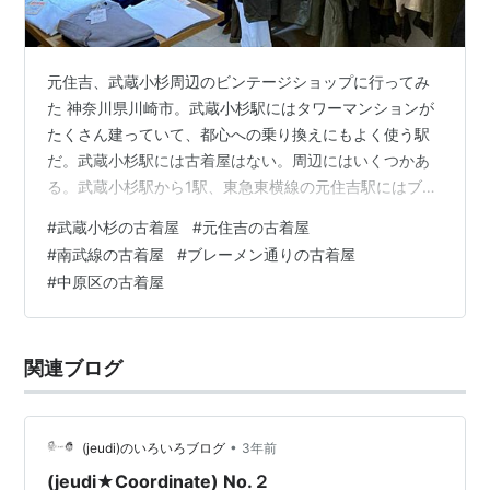
元住吉、武蔵小杉周辺のビンテージショップに行ってみ
た 神奈川県川崎市。武蔵小杉駅にはタワーマンションが
たくさん建っていて、都心への乗り換えにもよく使う駅
だ。武蔵小杉駅には古着屋はない。周辺にはいくつかあ
る。武蔵小杉駅から1駅、東急東横線の元住吉駅にはブレ
ーメン通りという雰囲気の良い商店街に古着屋が数件あ
#
武蔵小杉の古着屋
#
元住吉の古着屋
る。他には新丸子駅、等々力陸上競技場近くにも古着屋
#
南武線の古着屋
#
ブレーメン通りの古着屋
がある。周辺にいくつか古着屋があるので、全て行って
#
中原区の古着屋
みた。 元住吉、武蔵小杉周辺のビンテージショップに行
ってみた 武蔵小杉の古着屋、リサイクルショップ セカン
ドストリート武蔵小杉買取専門店 元住吉駅の古着屋、リ
関連ブログ
サイクルショップ ユーズレット元住吉店…
•
(jeudi)のいろいろブログ
3年前
(jeudi★Coordinate) No.２