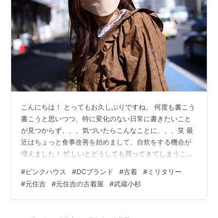
こんにちは！ とってもお久しぶりですね。 何度も書こう
書こうと思いつつ、特に変化のない日常に書きたいこと
が見つからず、、、気づいたらこんなことに、、、笑 最
近はちょっと食事改善を始めまして、自炊をする機会が
増えました！ 忙しいとどうしても買ってきてしまうこと
が多かったけど、糖質を控えつつたんぱく質たっぷりな
#
ピンクハウス
#
DCブランド
#
古着
#
ミリタリー
ごはん。 夏→秋はどうしても自律神経がぶっ壊れてしま
#
元住吉
#
元住吉の古着屋
#
武蔵小杉
う時期なのですが、なんとか生き延びられているのは食
事のおかげかもしれません(*‘∀‘) 気が向いたらインスタに
でも載せますね(気が向いたら) さて、今回は春先に撮影