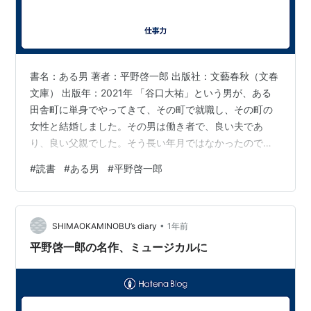
書名：ある男 著者：平野啓一郎 出版社：文藝春秋（文春
文庫） 出版年：2021年 「谷口大祐」という男が、ある
田舎町に単身でやってきて、その町で就職し、その町の
女性と結婚しました。その男は働き者で、良い夫であ
り、良い父親でした。そう長い年月ではなかったのです
が、家族とともに幸せに暮らしていたのです。 谷口家に
#
読書
#
ある男
#
平野啓一郎
突然の不幸が訪れました。谷口大祐が仕事中に事故で亡
くなったのです。加えて、あんなに優しく仕事もできる
人物であったのに、「谷口大祐」と名乗っていた男がま
•
ったくの別人だとわかったのです。 困った妻は、以前お
SHIMAOKAMINOBU’s diary
1年前
世話になった横浜市の弁護士に相談しました。警察にも
平野啓一郎の名作、ミュージカルに
事情を説明し届け出をしましたが、同様の…