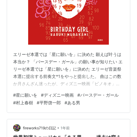
エリーゼ本選では「星に願いを」に決めた 願えば叶うは
本当か？ 「バースデー・ガール」の願い事が知りたい エ
リーゼ本選では「星に願いを」に決めた エリーゼ音楽祭
本選に提出する前奏文*1をやっと提出した。 曲はこの数
か月さんざん迷ったが、ディズニー映画「ピノキオ」の
主題歌「星に願いを」（When you wish upon a star)に
#
星に願いを
#
ディズニー映画
#
バースデー・ガール
決めた。 もっとも世の中にはディズニーランドのファン
#
村上春樹
#
平野啓一郎
#
ある男
が多いから、この曲がジャズのスタンダードになってい
ることより、ディズニーランドで鳴っていることでご存
じのかたのほうが多いだろう。 さて前奏文。 別に名文を
書くつもりではなかったのだが、えらく時間がかかって
•
fireworks719の日記
1年前
しまっ…