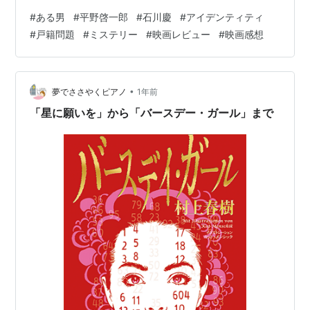
依頼から始まります。里枝は再婚し、幸せな家庭を築い
#
ある男
#
平野啓一郎
#
石川慶
#
アイデンティティ
ていた夫「大祐」が不慮の事故で亡くなった後、その夫
#
戸籍問題
#
ミステリー
#
映画レビュー
#
映画感想
が実はまったくの別人であったという衝撃の事実を知ら
されます。愛したはずの「大祐」が誰だったのか、なぜ
別人として生きていたのか、城戸はその謎を追ううち
に、人が「自分」として生きることの意味、そして
•
夢でささやくピアノ
1年前
「愛」と「真実」の定義について深く問い直すことにな
「星に願いを」から「バースデー・ガール」まで
りま…