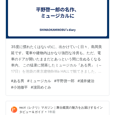
35度に慣れたくはないのに、出かけていく日々、島岡美
延です。電車や建物内はかなり強烈な冷房も。ただ、電
車のドアが開いたままだとあっという間に生ぬるくなる
車内。 この猛暑に開幕したミュージカル『ある男』（～
17日）を池袋の東京建物Brillia HALLで観てきました。平
野啓一郎の同名小説は映画になっていますが、初のミュ
#
ある男
#
ミュージカル
#
平野啓一郎
#
浦井健治
ージカル化。 弁護士・城戸（浦井健治）が受けた奇妙な
#
小池徹平
#
濵田めぐみ
依頼。愛した夫を事故を亡くした里枝（ソニン）は、疎
遠だった夫の兄が弔問に来た時、写真を見て「弟とは別
人」と言ったというのだ。共に暮らした夫（小池徹平）
recri（レクリ）マガジン｜舞台鑑賞の魅力をお届けするイン
は、本当はどこの誰だったのか知りたい――。 主な出演
•
タビュー＆ガイド
1年前
者の中で、特に濵田めぐみの…