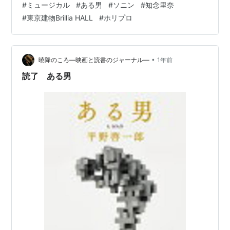
#
ミュージカル
#
ある男
#
ソニン
#
知念里奈
た谷口里枝（ソニン）は、「愛した人は名前も過去も偽
#
東京建物Brillia HALL
#
ホリプロ
った全くの別人だった」という衝撃の事実を知る。弁護
士の城戸章良（浦井健治）は里枝から調査を依頼され、
温泉旅館の次男である谷口大祐と名乗っていた
男、“X”（小池徹平）とは、いったい誰なのか、大祐の元
•
暁降のころ―映画と読書のジャーナル―
1年前
恋人である後藤美涼（濱田めぐみ）…
読了 ある男