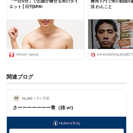
「一日5分」でお腹が痩せる男のダイ
費用０円で男の顔面5
エット | 日刊SPA!
法 わんこと
nikkan-spa.jp
kenkodieting.blog87.
関連ブログ
•
ro_oro
6ヶ月前
さーーーーーーー青（姉.vr)