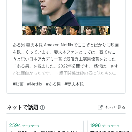
ある男 妻夫木聡 Amazon Netflixでここぞとばかりに映画
を観まくっています。妻夫木ファンとしては、観ておこ
うと思い日本アカデミー賞で最優秀主演男優賞をとった
「ある男」を観ました。2022年公開です。 感想は、さす
がに面白かったです。 ・親子関係は砂の器に似たものを
感じた 親のせいで子供に悪影響を与えるのは言語道断！
#
映画
#
Netflix
#
ある男
#
妻夫木聡
・子役含め俳優陣がみな良い ・安藤サクラと眞島の初め
て別人と知るシーンが上手い 観てる方にも困惑が伝わっ
てきた ・罪を犯した者の家族が被る運命は東野圭吾「手
ネットで話題
もっと見る
紙」を含め、犯罪抑止の根っこで皆んなに見てもらいた
いと思った まぁ犯罪を犯す人はそんなの届かないか？ ・
妻夫木が眞…
2594
1996
ブックマーク
ブックマーク