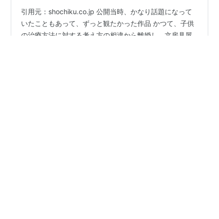
引用元：shochiku.co.jp 公開当時、かなり話題になって
いたこともあって、ずっと観たかった作品 かつて、子供
の治療方法に対する考え方の相違から離婚し、文房具屋
を営む田舎に、もう一人の子供と戻っていた里恵（安藤
サクラ） 店番をしているウチに、時々スケッチの用具を
買いに来る寡黙な男（窪田正孝）と仲良くなる 大祐とい
#
2021年
#
日本映画
#
石川慶
#
映画
#
ある男
うその男は、縁もゆかりもない土地にやってきて、未経
#
妻夫木聡
#
安藤サクラ
験の林業に携わっていることから、一部の地元民からは
「気味が悪い」と敬遠されていたが、里恵は仕事ぶりも
生活態度も真面目な大祐に惹かれていく そして里恵は再
婚し、子供を作るも、数年後に大祐は山での作業中の事
•
ガジュゾウ ライフ
1年前
故で亡くなってしまう 喪失…
【アマゾンプライム】ある男（究極の人間関係リ
セット、ヒューマンミステリー）
こんにちは、ガジュゾウです。 邦画は精神的にえぐられ
る可能性が高いのであまり観ません。 それでも観たいと
思った映画があります。 それは「ある男」。 気になって