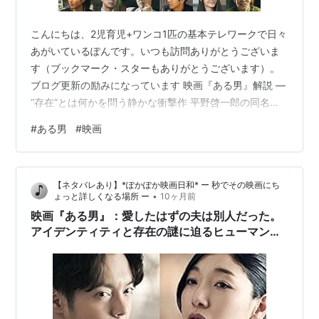
こんにちは、2児育児+ワンコ1匹の基本テレワークで日々
あがいているぽんです。いつも訪問ありがとうございま
す（ブックマーク・スターもありがとうございます）。
ブログ更新の励みになっています 映画『ある男』解説 ―
“存在”とは何かを問う静かな衝撃作 平野啓一郎の同名小
説を原作に、石川慶監督が映画化した『ある男』は、死
#
ある男
#
映画
んだ夫の「正体」が別人だったという、一見ミステリー
のような題材を扱いながら、その奥に「個人とは何か」
「名前とは何か」「罪と赦しとは何か」という哲学的な
【ネタバレあり】*ぽかぽか映画日和* ー 秒でその映画にち
テーマを内包した極めて深い作品です。 本作は、亡くな
•
ょっと詳しくなる場所 ー
10ヶ月前
った「夫」の正体を追う物語でありながら、“失踪した自
映画『ある男』：愛したはずの夫は別人だった。
分”を探すようでもあり、また“別…
アイデンティティと存在の謎に迫るヒューマンミ
ステリー