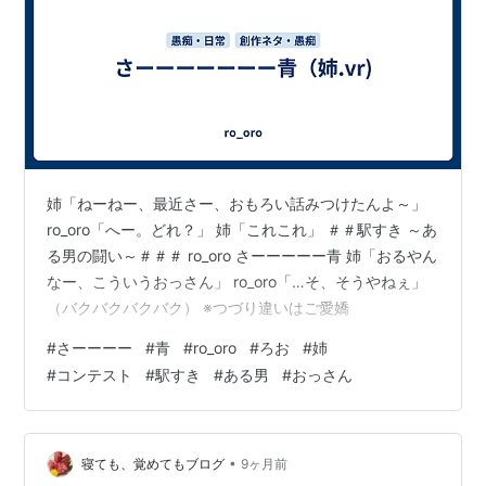
姉「ねーねー、最近さー、おもろい話みつけたんよ～」
ro_oro「へー。どれ？」 姉「これこれ」 ＃＃駅すき ～あ
る男の闘い～＃＃＃ ro_oro さーーーーー青 姉「おるやん
なー、こういうおっさん」 ro_oro「…そ、そうやねぇ」
（バクバクバクバク） ※つづり違いはご愛嬌
#
さーーーー
#
青
#
ro_oro
#
ろお
#
姉
#
コンテスト
#
駅すき
#
ある男
#
おっさん
•
寝ても、覚めてもブログ
9ヶ月前