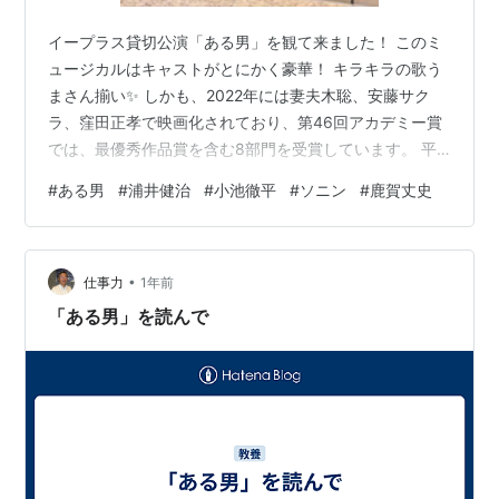
イープラス貸切公演「ある男」を観て来ました！ このミ
ュージカルはキャストがとにかく豪華！ キラキラの歌う
まさん揃い✨ しかも、2022年には妻夫木聡、安藤サク
ラ、窪田正孝で映画化されており、第46回アカデミー賞
では、最優秀作品賞を含む8部門を受賞しています。 平
野啓一郎氏のベストセラー小説が原作で、登場人物の過
#
ある男
#
浦井健治
#
小池徹平
#
ソニン
#
鹿賀丈史
去が複雑に絡み合ったこの作品をどうミュージカル化し
たのか、気になります。 最初は浦井健治さんが、城戸と
いう弁護士で、家庭を持ち皆にやっかまれるくらい完璧
•
な人物として登場します。 後ろで黒いダンサーさんたち
仕事力
1年前
が、フレームを動かしています。 （映画冒頭とラストで
「ある男」を読んで
は、ルネ・マグリットの「複製禁止…