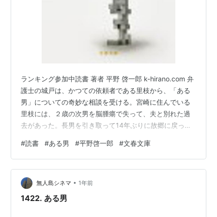
ランキング参加中読書 著者 平野 啓一郎 k-hirano.com 弁
護士の城戸は、かつての依頼者である里枝から、「ある
男」についての奇妙な相談を受ける。宮崎に住んでいる
里枝には、２歳の次男を脳腫瘍で失って、夫と別れた過
去があった。長男を引き取って14年ぶりに故郷に戻った
あと、「大祐」と再婚して、新しく生まれた女の子と４
#
読書
#
ある男
#
平野啓一郎
#
文春文庫
人で幸せな家庭を築いていた。ある日突然、「大祐」
は、事故で命を落とす。悲しみにうちひしがれた一家に
「大祐」が全くの別人だったという衝撃の事実がもたら
•
される……。里枝が頼れるのは、弁護士の城戸だけだっ
無人島シネマ
1年前
た。人はなぜ人を愛するのか。幼少期に深い傷を背負っ
1422. ある男
ても、人は愛にたどりつけるのか…