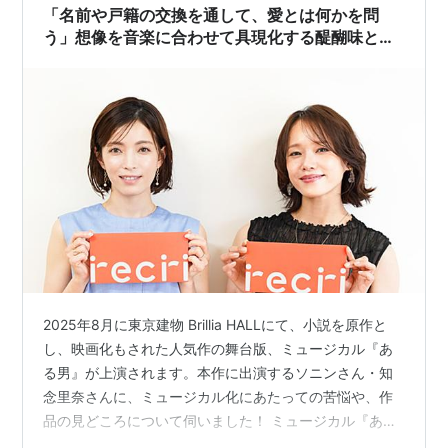
「名前や戸籍の交換を通して、愛とは何かを問
う」想像を音楽に合わせて具現化する醍醐味と難
しさ（ミュージカル『ある男』俳優：ソニンさ
ん、知念里奈さん）
2025年8月に東京建物 Brillia HALLにて、小説を原作と
し、映画化もされた人気作の舞台版、ミュージカル『あ
る男』が上演されます。本作に出演するソニンさん・知
念里奈さんに、ミュージカル化にあたっての苦悩や、作
品の見どころについて伺いました！ ミュージカル『ある
男』ストーリー 愛する夫の大祐を不慮の事故で突然失っ