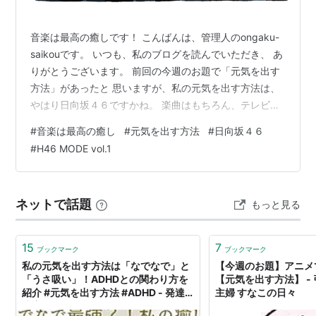
音楽は最高の癒しです！ こんばんは、管理人のongaku-
saikouです。 いつも、私のブログを読んでいただき、 あ
りがとうございます。 前回の今週のお題で「元気を出す
方法」があったと 思いますが、私の元気を出す方法は、
やはり日向坂４６ですかね。 楽曲はもちろん、テレビ番
組での活躍を見ると 元気づけられます。 と言う事で、私
#
音楽は最高の癒し
#
元気を出す方法
#
日向坂４６
自身が元気づけられる好きな楽曲を 選んでみました。 完
#
H46 MODE vol.1
全に私個人の見解なので温かく見てください。 日向坂４
６の楽曲は、どれも元気づけられるのものが 多く、いろ
んな楽曲が多数あり、どれも好きな楽曲 なんです
ネットで話題
もっと見る
が、、、、 １、青春の馬 目覚ましにもしています。今日
も１日頑張ろ…
15
7
ブックマーク
ブックマーク
私の元気を出す方法は「なでなで」と
【今週のお題】アニ
「うさ吸い」！ADHDとの関わり方を
【元気を出す方法】 -
紹介 #元気を出す方法 #ADHD - 発達
主婦 すなこの日々
障害だって、頑張るもん！