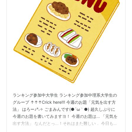
ランキング参加中大学生 ランキング参加中理系大学生の
グループ ↑↑↑Crick here!!! 今週のお題「元気を出す方
法」 はろー♪°˖✧ ごまみんです(●´ω｀●) 超久しぶりに
今週のお題を書いてみますヨ！ 今週のお題は... 「元気を
出す方法」 なんだとっ...！それはまた難しい． 今日も元
気無くなってきてたトコなんですよね...えぇ． 卒論発表