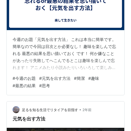
今週のお題「元気を出す方法」 これは本当に簡単です。
簡単なので今回は目次とか必要なし！ 趣味を楽しんで忘
れる 最悪の結果を思い描いておく です！ 何か嫌なこと
があったり失敗してへこんでるとこは趣味を楽しんで忘
れます！ アニメみたり小説みたりいろいろして楽しみま
す！ 逆に明日に嫌なことがある、明日の用事で不安なこ
#
今週のお題
#
元気を出す方法
#
簡潔
#
趣味
とがあるときは最悪の結果を思い描いておきます。 明日
#
最悪の結果
#
思考
こうなったらやだなぁ、でも最悪こうなったらこうやっ
て気持ちを切り替えて、こういう風に次へ動こうみたい
な感じで考えます。 これ以上も、これ以下もないです！
以上！！！！！！
•
足るを知る生活でリタイアを目指す
2年前
元気を出す方法