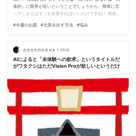
体的』に限界が近いということでしょうから、簡単に言
ってしまえばそこを改善すればいいわけですね！ 肉体的
な方は休息を取れば大体は回復するでしょうが、現代社
#
今週のお題
#
元気を出す方法
#
悩み
会を生きる人が苦しんでいるのはおそらく精神的な方。
アンパンマンの顔を食べたら元気になれますかねぇ(⁠ ⁠╹⁠▽⁠╹⁠
⁠) さて精神的となると、 ・人間関係・学校や職場のプレ
•
ッシャー・金銭的余裕の無さ といったところが多いでし
カタカナのカタガキ
2年前
ょう。ではその3パターンでそれぞれの元気を出す方法を
AIによると「未体験への欲求」というタイトルだ
考えてみたいと思いま…
がワタクシはただVision Proが欲しいというだけ