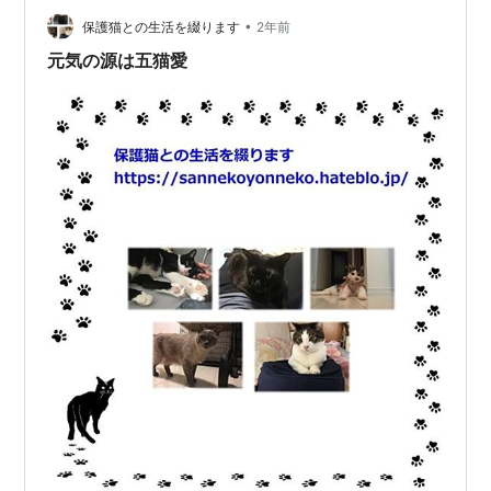
ッてお参りに行けと。鎮守様ってなんだ？ 鎮守様？ アッ
•
保護猫との生活を綴ります
2年前
アッ いやあのね、書きたいのはそう…
元気の源は五猫愛