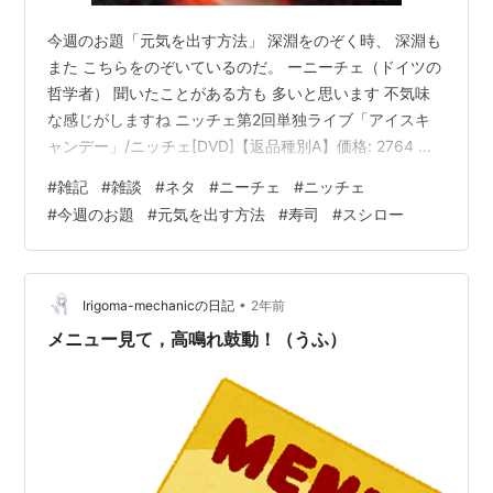
今週のお題「元気を出す方法」 深淵をのぞく時、 深淵も
また こちらをのぞいているのだ。 ーニーチェ（ドイツの
哲学者） 聞いたことがある方も 多いと思います 不気味
な感じがしますね ニッチェ第2回単独ライブ「アイスキ
ャンデー」/ニッチェ[DVD]【返品種別A】価格: 2764 円
楽天で詳細を見る この言葉には 前文があり 「怪物と戦
#
雑記
#
雑談
#
ネタ
#
ニーチェ
#
ニッチェ
う者は、 その過程で自分自身も 怪物になることのないよ
#
今週のお題
#
元気を出す方法
#
寿司
#
スシロー
うに 気をつけなくてはならない。 深淵をのぞく時、 深
淵もまた こちらをのぞいているのだ。」 というものみた
いです。 意味を調べてみると 分かりやすくは （若干ズ
レている気がしますが） 「ミイラ取りがミイラになる」
•
Irigoma-mechanicの日記
2年前
…
メニュー見て，高鳴れ鼓動！（うふ）