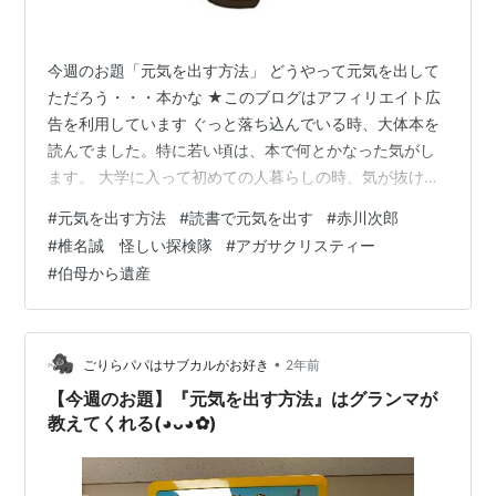
今週のお題「元気を出す方法」 どうやって元気を出して
ただろう・・・本かな ★このブログはアフィリエイト広
告を利用しています ぐっと落ち込んでいる時、大体本を
読んでました。特に若い頃は、本で何とかなった気がし
ます。 大学に入って初めての人暮らしの時、気が抜けて
しまい、しばらくの間授業以外は部屋で１日中本を読ん
#
元気を出す方法
#
読書で元気を出す
#
赤川次郎
でました。 その時の主な本は赤川次郎 あの軽い感じ（重
#
椎名誠 怪しい探検隊
#
アガサクリスティー
いのもあるかもだけど、軽めのばかり選んで読んでいた
#
伯母から遺産
んだと思うう）、可愛い女子高生や女子大生の主人公が
多くて（可愛い吸血鬼もいたような？）、犯人が身近に
いる人で実は異常人格者だった、ていうオチが多かった
（※うろ覚えです。なんたってン１０年前…
•
ごりらパパはサブカルがお好き
2年前
【今週のお題】『元気を出す方法』はグランマが
教えてくれる(⁠◕⁠ᴗ⁠◕⁠✿⁠)