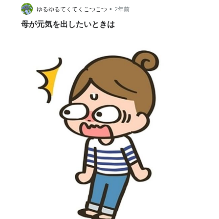
•
今週のお題が刺さりました。 こういう時に元気を出す方
ゆるゆるてくてくこつこつ
2年前
法って何があるだろう？ ①好きなものを食べる → とり
母が元気を出したいときは
あえず、チョコまみれとキットカットを食べ…