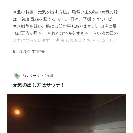
今週のお題「元気を出す方法」 猫飼い主の私の元気の源
は、勿論 五猫を愛でる です。 日々、平穏ではないビジ
ネス戦争を闘い、時には凹む事もありますが、自宅に帰
れば五猫が居る。 それだけで充分すぎるくらい次の日の
活力になっています。 妻 妻も居るは？ 私 そうね、五猫
と妻が居るから、やな。 元気の源は五猫愛 長ニャン坊ク
#
元気を出す方法
ロ クロとの出会い 次ニャン坊チビ チビとの出会い 三ニ
ャン坊さんた さんたとの出会い 四ニャン坊たかんぼ た
かんぼとの出会い 五ニャン娘みゃあ みゃあとの出会い
•
纏め 元気の源は五猫愛 元気の源は五猫愛 我が家の五猫
わくワーク
2年前
も、私も、妻も、ある程度の年齢になってきました。 身
元気の出し方はサウナ！
体が不調を抱…