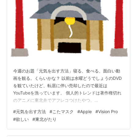
今週のお題「元気を出す方法」寝る、食べる、面白い動
画を観る。くらいかな？ 以前は水曜どうでしょうのDVD
を観ていたけど、転居に伴い売却したので最近は
YouTubeを漁っています。 個人的トレンドは著作権切れ
のアニメに東北弁でアフレコつけたやつ。
www.youtube.com 天才だと思うし才能の無駄遣いで好
#
元気を出す方法
#
こたマスク
#
Apple
#
Vision Pro
き。 そういえば最近の若い方たちは句点に恐怖を感じる
#
欲しい
#
東北がたり
とか。アホかとバカかと。いいから内容しっかり読んで
さっさと返事しろと。そんでそんな若い方たちに迎合す
る若くない方たちも同罪だから反省して鎮守様にアッア