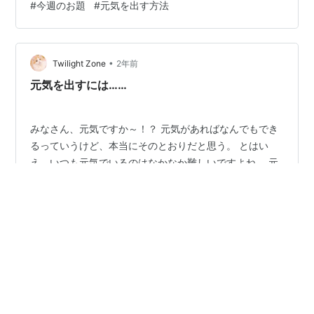
#
今週のお題
#
元気を出す方法
会のパワポ全く上手に作れないし... さっきアンダーテー
ルのオケコン落選メールきたし... ...ぐすん！(;_; 自分はど
うやって元気出してるかな～って振り返ってみると ひと
•
まずは旨い飯と十分な睡眠かなって思います．（めちゃ
Twilight Zone
2年前
普通） あとは曲を聴…
元気を出すには……
みなさん、元気ですか～！？ 元気があればなんでもでき
るっていうけど、本当にそのとおりだと思う。 とはい
え、いつも元気でいるのはなかなか難しいですよね。 元
気でいるには衣食住が充実している必要があるし、なに
より活力を漲らせるような楽しみがないといけません。
#
元気を出す方法
#
今週のお題
#
今週のお題「元気を出す方法」
•
suzunari’s blog
2年前