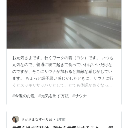
お元気さまです。わくワークの義（ヨシ）です。 いつも
元気なので、普通に寝て起きて食べていればいいだけな
のですが、そこにサウナが加わると無敵な感じがしてい
ます。 ちょっと調子悪い感じがしたときに、サウナに行
くとスッキリサッパリとして、とても体調が良くなって
きます。 振り返ってみると過去１年間、風邪もひかず
#
今週のお題
#
元気を出す方法
#
サウナ
に、とても健康です。 waqwork.hatenablog.com
waqwork.hatenablog.com waqwork.hatenablog.com
waqwork.hatenablog.com waqwork.hatenablog.com
•
waqwork.hatenablog.com…
さかさまなすべり台
2年前