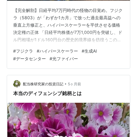
【完全解剖】日経平均7万円時代の怪物の目覚め。フジク
ラ（5803）が「わずか1カ月」で放った過去最高益への
垂直上方修正と、ハイパースケーラーを平伏させる価格
決定権の正体 「日経平均株価が7万1,000円を突破し、ド
ル円相場が1ドル160円台の歴史的境界線を彷徨うこの狂
乱の2026年大相場において、真のスマートマネーが探し
#
フジクラ
#
ハイパースケーラー
#
生成AI
ていた『ミッシングリンク』が突如として白日の下に晒
#
データセンター
#
光ファイバー
された。2026年6月18日、電線大手のフジクラ（5803）
が発表した、当初予想を一転させる天文学的な上方修
正。本決算発表からわずか1カ月足らずで営業利益を約
1,000億円も上乗せし、過去最高益へと垂直上昇させたこ
•
配当株研究家の投資日記
5ヶ月前
の異常事態の本…
本当のディフェンシブ銘柄とは