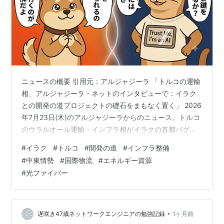
ニュースの概要 引用元：アルジャジーラ 「トルコの運輸
相、アルジャジーラ・ネットのインタビューで：イラク
との開発の道プロジェクトの礎石をまもなく置く」 2026
年7月23日(木)のアルジャジーラからのニュース。トルコ
のウラルオール運輸・インフラ相がイラクの首都バグダ
ッドを訪問し、41歳の実業家出身であるアリ・アル・ザ
#
イラク
#
トルコ
#
開発の道
#
インフラ整備
イディ首相や閣僚らと会談しました。イラク南部の港か
#
中東情勢
#
国際物流
#
エネルギー資源
らトルコ国境までを結ぶ全長約1200キロメートルの広域
#
光ファイバー
インフラ事業「開発の道」について協議し、年内の着工
を目指す方針で合意しました。空港・鉄道・通信分野で
の協力や、資源を活用した資金調達案も話し合われまし
た。 イタチ 単に道や線路を…
•
遅咲き47歳ネットワークエンジニアの勉強記録
1ヶ月前