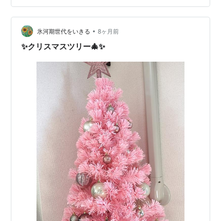
内に引き込んでいます。ドコモ光では、新たに光回線専
用の穴を開けるのが普通だと提案されましたが、新たに
壁に穴を開けたくなので、その案は却下しました。 （そ
•
氷河期世代をいきる
8ヶ月前
こで） 前から知ってはいたけども、工事…
✨クリスマスツリー🎄✨