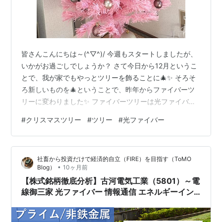
皆さんこんにちは～(^▽^)/ 今週もスタートしましたが、
いかがお過ごしでしょうか？ さて今日から12月というこ
とで、我が家でもやっとツリーを飾ることに🎄✨ そろそ
ろ新しいものを🎄ということで、昨年からファイバーツ
リーに変わりました✨ ファイバーツリーは光ファイバー
の繊維が入っているので、電源を入れると全体が光る仕
#
クリスマスツリー
#
ツリー
#
光ファイバー
組みです✨ 実際はこんな感じです✨ 葉先1本いっぽんまで
光り、幻想的なイルミネーションが楽しめます✨ ちなみ
に電源はスマホと同じtypeCなので、モバイルバッテリ
社畜から投資だけで経済的自立（FIRE）を目指す（ToMO
ーとつなぐだけです✨ 組立も簡単で熱くないので、けっ
•
Blog）
10ヶ月前
こうおすすめです🎄✨ ランキング参加中はてブロ みんな
【株式銘柄徹底分析】古河電気工業（5801）～電
初めは超初心者で…
線御三家 光ファイバー 情報通信 エネルギーイン
フラ 自動車部品 電池 電装エレクトロニクス 機能
製品～