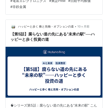
#
電装エレクトロニクス
#
東証PRM
#
日経平均株価
といえるのが、以下の四季報になります。 お持ちでない
#
非鉄金属
方は、以下から購入して読まれることをお勧めします。
リンク 銘柄の事業内容は？、業績はどうか？、配当はい
くらなのか？…
•
ハッピーと歩く 株と先物・オプションの道
10ヶ月前
【第5話】腐らない道の先にある“未来の駅”──ハ
ッピーと歩く投資の道
🧠シリーズ第5話：腐らない道の先にある“未来の駅” こん