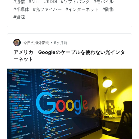
#
通信
#
NTT
#
KDDI
#
ソフトバンク
#
モバイル
まですので強さはありません。 他にディフェンシブ銘柄
#
半導体
#
光ファイバー
#
インターネット
#
防衛
と言えばJTや武田薬品工業がありますが、今やこの2社は
#
資源
海外売上比率が高いため不安定ですし、大型M&Aにより
自己資本比率が低下(財務悪化)したので、昔から言われて
きたようなディフェンシブ性は薄れました。 なぜKDDIが
こんなに強いのか？ あの2…
•
今日の海外新聞
5ヶ月前
アメリカ Googleのケーブルを使わない光インタ
ーネット