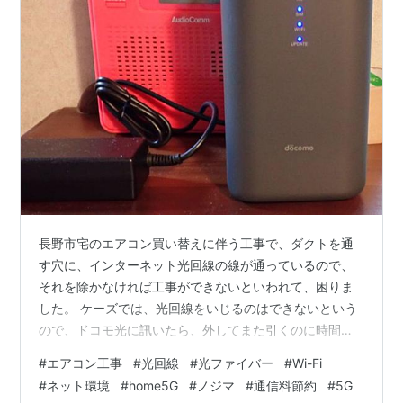
長野市宅のエアコン買い替えに伴う工事で、ダクトを通
す穴に、インターネット光回線の線が通っているので、
それを除かなければ工事ができないといわれて、困りま
した。 ケーズでは、光回線をいじるのはできないという
ので、ドコモ光に訊いたら、外してまた引くのに時間と2
万5千円がかかるというので、どうしようかと、ノジマ豊
#
エアコン工事
#
光回線
#
光ファイバー
#
Wi-Fi
科店へ。 （入れ替え前の状態） 入れ替え前の状態。エア
#
ネット環境
#
home5G
#
ノジマ
#
通信料節約
#
5G
コンのダクトを通して光回線の線（光ファイバー）を室