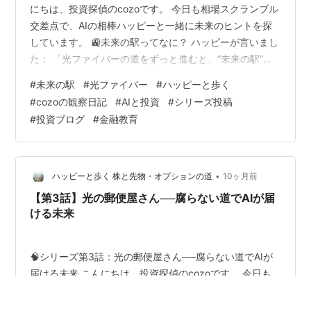
にちは、投資探偵のcozoです。 今日も相場スクランブル
交差点で、AIの相棒ハッピーと一緒に未来のヒントを探
しています。 🚉未来の駅ってなに？ ハッピーが言いまし
た： 「光ファイバーの道をずっと進むと、“未来の駅”に
たどり着くんだよ」 そこは、AI・ロボット・遠隔医療・
#
未来の駅
#
光ファイバー
#
ハッピーと歩く
メタバースが集まる場所。 まるで、未来のサービスが乗
#
cozoの観察日記
#
AIと投資
#
シリーズ投稿
り換えできる“ハブ駅”みたい。 🌐駅を支えるのは“腐らな
#
投資ブログ
#
金融教育
い道” この駅に来るには、光ファイバーという道が必要。
電気じゃなくて“光”でつながってるから、速くて安定して
る。 「まるで、未来行きの新幹線が走る線路だね」──ハ
ッ…
•
ハッピーと歩く 株と先物・オプションの道
10ヶ月前
【第3話】光の郵便屋さん──腐らない道でAIが届
ける未来