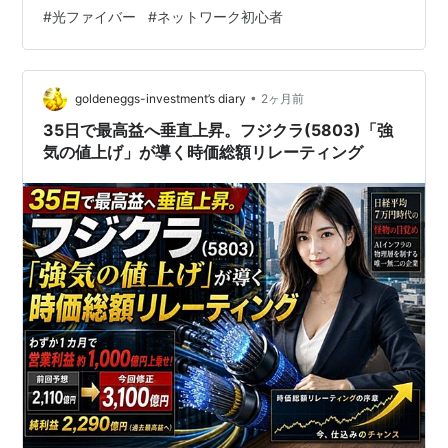
コネクタ」などで調べながら、自分なりに理解した内容
#
光ファイバー
#
ネットワーク初心者
を学習記録としてまとめます。 SFPモジュールとは？ ま
ず、自分が最初に混乱したのはSFPはコネクタではない
ということです。 私は最初、 「SFPってケーブルの先端
についているもの？」 くらいのイ…
•
goldeneggs-investment’s diary
2ヶ月前
35日で最高益へ垂直上昇。フジクラ(5803)「強
気の値上げ」が導く時価総額リレーティング