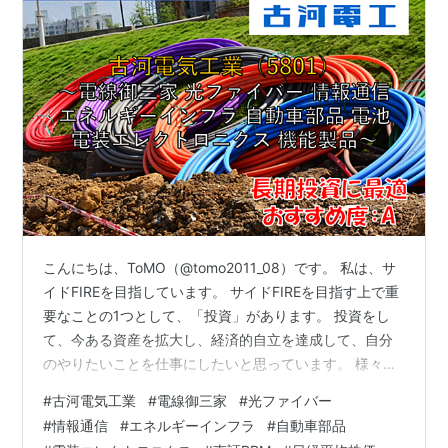
こんにちは、ToMO（@tomo2011_08）です。 私は、サ
イドFIREを目指しています。 サイドFIREを目指す上で重
要なことの1つとして、「投資」があります。 投資をし
て、今ある資産を拡大し、経済的自立を達成して、自分
のやりたいことを仕事にしたいと思っています。 様々な
投資の方法がありますが、その中の1つとして株式投資が
#
古河電気工業
#
電線御三家
#
光ファイバー
あり、株式投資を行う上で株式銘柄を分析することは非
#
情報通信
#
エネルギーインフラ
#
自動車部品
常に重要なことです。 日本株式投資をされる方の必需品