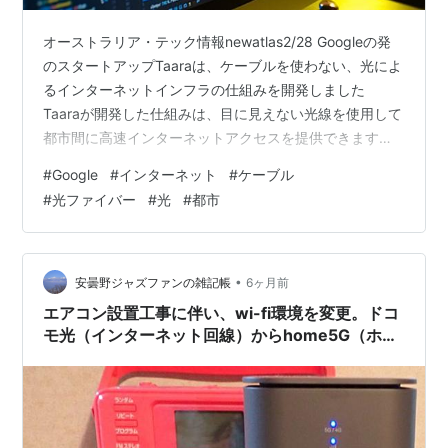
オーストラリア・テック情報newatlas2/28 Googleの発
のスタートアップTaaraは、ケーブルを使わない、光によ
るインターネットインフラの仕組みを開発しました
Taaraが開発した仕組みは、目に見えない光線を使用して
都市間に高速インターネットアクセスを提供できます
TaaraのBeamデバイスは靴箱ほどの大きさで重さ8kgで
#
Google
#
インターネット
#
ケーブル
す シリコン基板上に搭載された1,000個以上の微小な発
#
光ファイバー
#
光
#
都市
光体を備えた光フェーズドアレイを採用しています。こ
のシステムは、互いに交信し、最大10km離れたデバイス
間で光線を整形・制御でき、ケーブルによる光ファイバ
ー並みの速度を実現できるといいます より大型のLig…
•
安曇野ジャズファンの雑記帳
6ヶ月前
エアコン設置工事に伴い、wi-fi環境を変更。ドコ
モ光（インターネット回線）からhome5G（ホー
ムルーター）へ。