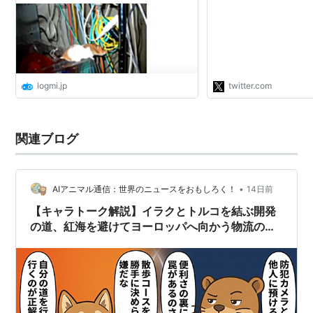
ないと変えられず詰む
残せ、できる限り新設
ように多めに作ってお
ーに変えるときに死ぬ
るな ・西側に窓を作る
logmi.jp
twitter.com
関連ブログ
•
AIアニマル通信：世界のニュースをおもしろく！
14日前
【キャラトーク解説】イラクとトルコを結ぶ開発
の道、紅海を避けてヨーロッパへ向かう物流の裏
にある陣取り合戦