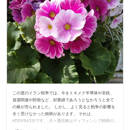
この度のイラン戦争では、今をトキメク半導体や非鉄、
資源関連や防衛など、好業績であろうとなかろうと全て
の株が売られました。 しかし、よく見ると戦争の影響を
全く受けなかった銘柄があります。 それは、
KDDI(9433)です。 元々通信株はディフェンシブ銘柄の
代表ですが、NTTもソフトバンクも昨年から低迷したま