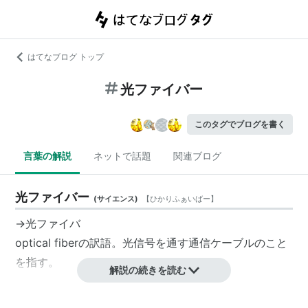
はてなブログ トップ
光ファイバー
このタグでブログを書く
言葉の解説
ネットで話題
関連ブログ
光ファイバー
(
サイエンス
)
【
ひかりふぁいばー
】
→光ファイバ
optical fiberの訳語。光信号を通す通信ケーブルのこと
を指す。
解説の続きを読む