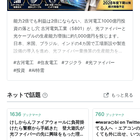
能力2倍でも利益は2倍にならない、古河電工1000億円投
資の落とし穴 古河電気工業（5801）が、光ファイバーと
光ケーブルの生産能力増強に約1,000億円を投じます。
日本、米国、ブラジル、インドの4カ国で工場新設や製造
設備の導入を進め、光ファイバー量換算の生産能力を
2025年度末比で約2倍に引き上げます。新設備は2028年
#
古河電工
#
住友電工
#
フジクラ
#
光ファイバー
度下期以降、順次稼働する計画です。 生成AIの普及で世
#
投資
#
AI特需
界中にデータセンターが建設されるなか、「AI関連銘柄
＝半導体」という構図だけでは説明できない設備投資が
光通信インフラへ広がっています。 ただし、投資家にと
ネットで話題
もっと見る
って重要なのは「1,000億円」という金額だけではありま
せん。設備…
1636
760
ブックマーク
ブックマーク
けしからんファイアウォールに負荷掛
🍛wara🍊bi on Twi
けたら警察から手紙きた 登大遊氏が
てる人へ ・エアコン
光ファイバーの先に興味をもった理由
くても外に出せ、いつ
| ログミーBusiness
くてはいけない時壁の