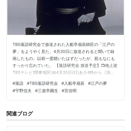
TBS落語研究会で放送された入船亭扇辰師匠の「江戸の
夢」をようやく見た。4月20日に放送されると聞いて録
画したもの。以前一度聴いたはずだったが、筋もなにも
すっかり忘れていた。 【落語研究会 放送予定】📺地上波
TBSテレビ(関東地区)📅4月20日(日)あさ4時から《演
目》入船亭扇辰「江戸の夢」短編小説のような趣のある
#
落語
#
TBS落語研究会
#
入船亭扇辰
#
江戸の夢
一席、扇辰さんの滋味に富んだ語り口でご堪能くださ
#
宇野信夫
#
三遊亭圓生
#
宮信明
い。《解説》宮信明《聞き手》赤荻歩アナウンサー<番組
公式HP>はこちら💻https://t.co/sLHNmrxBIO
pic.twitter.com/tgYoFhuqs2 — TBS主催 落語研究会
関連ブログ
(@rakuken_tbs) 20…