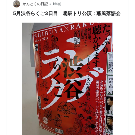
•
かんとくの日記
1年前
5月渋谷らくご3日目 扇辰トリ公演：薫風落語会