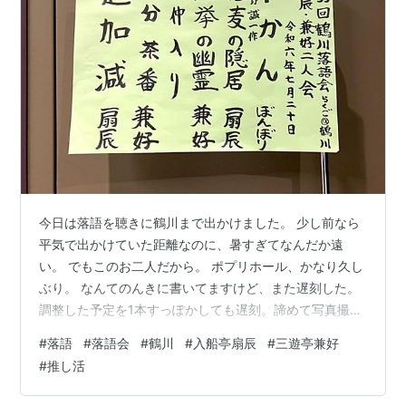
今日は落語を聴きに鶴川まで出かけました。 少し前なら
平気で出かけていた距離なのに、暑すぎてなんだか遠
い。 でもこのお二人だから。 ポプリホール、かなり久し
ぶり。 なんてのんきに書いてますけど、また遅刻した。
調整した予定を1本すっぽかしても遅刻。諦めて写真撮っ
てから入りました。 ロビーに到着すると席に手違いがあ
#
落語
#
落語会
#
鶴川
#
入船亭扇辰
#
三遊亭兼好
ったとのこと。丁寧にお詫びいただいたけど、こちとら
#
推し活
お隣がいない席を選び直させていただいたのでむしろ快
適に過ごしました。 遅刻の常とう手段になっている、鑑