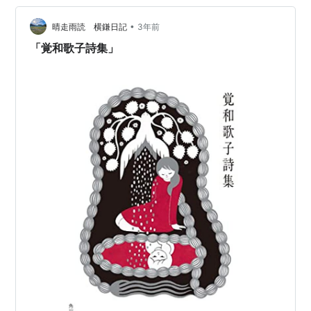
賞用身支度（眼鏡替えたり体冷やしたり扉から席までの
同線確認など）をして前座さんはモニターの声で。この
•
晴走雨読 横鎌日記
3年前
聴き方は客としては良くないけど便利。…
「覚和歌子詩集」