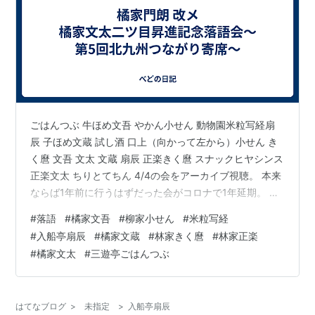
ごはんつぶ 牛ほめ文吾 やかん小せん 動物園米粒写経扇
辰 子ほめ文蔵 試し酒 口上（向かって左から）小せん き
く麿 文吾 文太 文蔵 扇辰 正楽きく麿 スナックヒヤシンス
正楽文太 ちりとてちん 4/4の会をアーカイブ視聴。 本来
ならば1年前に行うはずだった会がコロナで1年延期。 よ
うやくの開催。 地元開催なので、知り合いの方も多かっ
#
落語
#
橘家文吾
#
柳家小せん
#
米粒写経
たのだろう、盛り上がりが激しく、トリではご祝儀も。
#
入船亭扇辰
#
橘家文蔵
#
林家きく麿
#
林家正楽
文太さんは、落語カーを作って九州を回る計画を立てク
#
橘家文太
#
三遊亭ごはんつぶ
ラウドファウディング中とのこと。口上での文蔵師「体
のいいゆすりだろ？」。 大好きな北九州に生の落語を届
けたい。世界初！動く演芸場。 - CAMPFIRE (キャンプ…
はてなブログ
>
未指定
>
入船亭扇辰