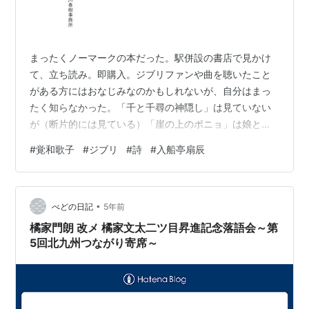
まったくノーマークの本だった。駅併設の書店で見かけ
て、立ち読み。即購入。ジブリファンや曲を聴いたこと
がある方にはおなじみなのかもしれないが、自分はまっ
たく知らなかった。「千と千尋の神隠し」は見ていない
が（断片的には見ている）「崖の上のポニョ」は娘と見
ているはず。「いつも何度でも」「海のおかあさん」の
#
覚和歌子
#
ジブリ
#
詩
#
入船亭扇辰
作詞家だそうである。道理で、棚が限られた駅の書店で
も置いているんだ。ハルキ文庫が小さな書店に置いてい
るなんて、おかしいと思った。 遅まきながら、その詩に
•
感動させてもらった。ついでにいうなら、パートナーが
べどの日記
5年前
入船亭扇辰。落語家の奥様が誰かは気にかけないが、そ
橘家門朗 改メ 橘家文太二ツ目昇進記念落語会～第
うだったのか。 覚和歌子詩集 (ハルキ文庫 か …
5回北九州つながり寄席～