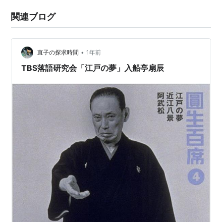
関連ブログ
•
直子の探求時間
1年前
TBS落語研究会「江戸の夢」入船亭扇辰