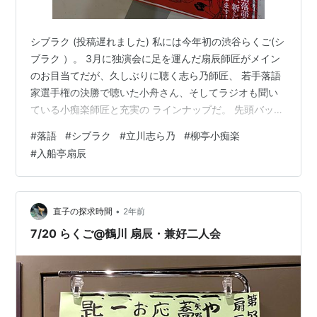
シブラク (投稿遅れました) 私には今年初の渋谷らくご(シ
ブラク ）。 3月に独演会に足を運んだ扇辰師匠がメイン
のお目当てだが、久しぶりに聴く志ら乃師匠、 若手落語
家選手権の決勝で聴いた小舟さん、そしてラジオも聞い
ている小痴楽師匠と充実の ラインナップだ。 先頭バッタ
ーの志ら乃師匠は枕で20分弱使う。今月19日の大相撲中
#
落語
#
シブラク
#
立川志ら乃
#
柳亭小痴楽
継の審判斜め奥は注目だ。 婚活中と言う小ふねさんの
#
入船亭扇辰
「鈴ヶ森」に続いては、小痴楽師匠が「崇徳院」。いつ
もながらのキレの良い語り口が耳に心地よい。枕が短め
だったのは少し残念。陰謀論のお話とか聴きたかった。
そして、トリの扇辰師匠は「夢の酒」。偶然にも3日前に
•
直子の探求時間
2年前
喬太郎師匠で聞いたばかり…
7/20 らくご@鶴川 扇辰・兼好二人会