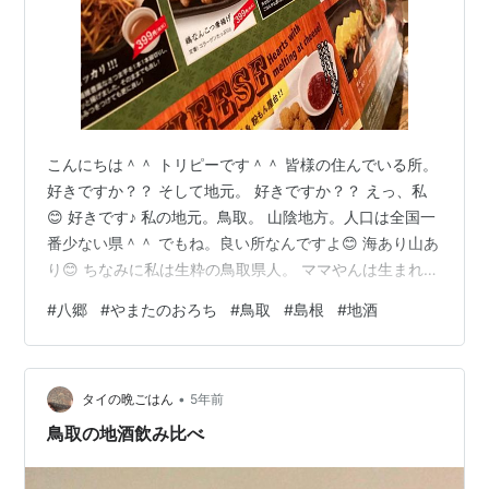
こんにちは＾＾ トリピーです＾＾ 皆様の住んでいる所。
好きですか？？ そして地元。 好きですか？？ えっ、私
😊 好きです♪ 私の地元。鳥取。 山陰地方。人口は全国一
番少ない県＾＾ でもね。良い所なんですよ😊 海あり山あ
り😊 ちなみに私は生粋の鳥取県人。 ママやんは生まれも
育ちも鳥取なんですが九州は熊本県の純血😊 九州の熱い
#
八郷
#
やまたのおろち
#
鳥取
#
島根
#
地酒
気持ちを持った鳥取県人。それがママやん👩 フガフガ👩
てな我々。 今回は珍しく外食。 何故か。 地元応援企画
再び😊 前回はコロナが少し収まった時にままやんと行っ
•
た事があります(^▽^)/ heberekenippou.com になみにこ
タイの晩ごはん
5年前
れ！！ の第二弾！！決行！！ コロナ禍に…
鳥取の地酒飲み比べ