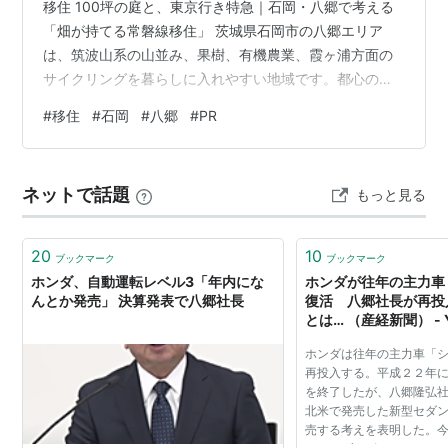
移住 100坪の庭と、東京行き特急｜石岡・八郷で考える
「畑が持てる常磐線移住」 茨城県石岡市の八郷エリア
は、筑波山系の山並み、果樹、有機農業、霞ヶ浦方面の
サイクリングを暮らしに入れやすい地域です。都心の狭
さを抜け出し、庭・畑・犬・DIY・ガレージを現実にした
#
移住
#
石岡
#
八郷
#
PR
い人へ向けた、土地量から考える移住案です。 100坪の
庭と、東京行き特急｜石岡・八郷で考える「畑が持てる
常磐線移住」 まず値札を見る｜100坪は、いくらで現実
ネットで話題
もっと見る
になるのか 石岡・八郷で買うのは、家ではなく「使い道
のある土」 「畑を持つ」は、農地法まで見る 東京行き特
急は、農村圏に残る都会口 八…
20
10
ブックマーク
ブックマーク
ホンダ、自動運転レベル3「年内にな
ホンダが往年の主力車
んとか発売」 決算発表で八郷社長
復活 八郷社長が再投
とは… （産経新聞） - 
ホンダは往年の主力車「
再投入する。平成２２年
を終了したが、八郷隆弘
北米で発売した新型セダ
売する考えを表明した。