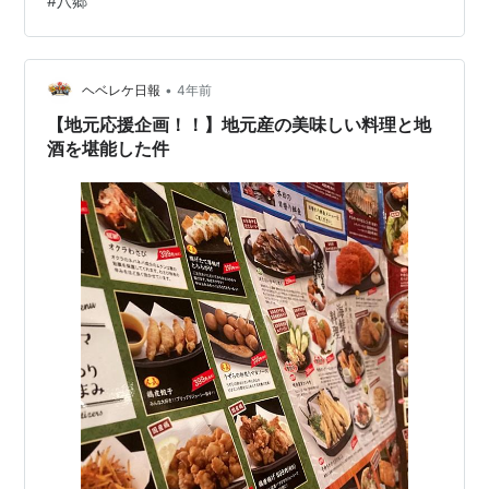
#
八郷
あっ、話が大谷翔平選手のスライダーくらい曲がってし
まいました（ ; ; ） 失礼致しました。 この時期高校野球
観てましたら選手の名前でるじゃないですか！攻撃の時
•
とか。 4番の誰々〜、みたいな。 そこに合わせてその選
ヘベレケ日報
4年前
手の好きな言葉が出てくるんですよ！ んで、それ見てる
【地元応援企画！！】地元産の美味しい料理と地
と面白いの…
酒を堪能した件