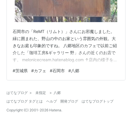
石岡市の「ReMT（リムト）」さんにお邪魔しました。
緑に囲まれた、野山の中のお家という雰囲気の外観。大
きなお庭も印象的ですね。 八郷地区のカフェで以前ご紹
介した「珈琲工房&ギャラリー 野」さんの近くのお店で
す。 melonicecream.hatenablog.com ↑店内の様子を続
けて２枚。 「静か」という言葉がまっさきに思い浮か空
#
茨城県
#
カフェ
#
石岡市
#
八郷
間。 ブックカフェとしての顔もあり、小説を中心に書籍
がずらり。 窓からは外の緑が目に入ります。 八郷地区の
カフェはどちらもそうですが、落ち着いて風景を眺めな
はてなブログ
>
未指定
>
八郷
がらお茶ができそうなお店ばかりですね。 ↑レモンケー
はてなブログ タグとは
ヘルプ
開発ブログ
はてなブログトップ
キとたんぽぽコーヒーを注文。 たんぽぽコーヒーは実
際…
Copyright (C) 2001-
2026
Hatena.