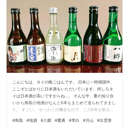
こんにちは、タイの晩ごはんです。 日本に一時帰国中、
ここぞとばかりに日本酒をいただいています。何しろタ
イは日本酒が高いですからね…。 そんな中、妻の知り合
いから鳥取の地酒がなんと6本もまとめて送られてきまし
た。 すごい。 せっかくの機会なので、この6本を飲み比
べてみました。独断と偏見によるランキング形式でご紹
#
鳥取
#
地酒
#
八郷
#
鷹勇
#
李白
#
月山
#
出雲誉
介します！ 第6位：鷹勇 純米濁り酒 最初に紹介するの