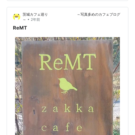
は、大谷酒造の「鷹勇（たかいさみ） 純米濁り酒」で
す。 本来日本酒はもろみを越して清酒とするのですが、
茨城カフェ巡り ～写真多めのカフェブログ
その時に粗めに越してやるとこういう「濁り酒」となり
•
～
2年前
ます。 米粒や麹が残っているので白く濁り、そのため甘
ReMT
口のものが多いにごり酒。しかしこ…