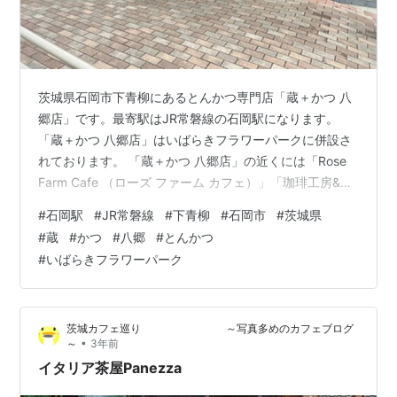
茨城県石岡市下青柳にあるとんかつ専門店「蔵＋かつ 八
郷店」です。最寄駅はJR常磐線の石岡駅になります。
「蔵＋かつ 八郷店」はいばらきフラワーパークに併設さ
れております。 「蔵＋かつ 八郷店」の近くには「Rose
Farm Cafe （ローズ ファーム カフェ）」「珈琲工房&ギ
ャラリー 野」「Café＆Restaurant Sagiri（カフェ＆レス
#
石岡駅
#
JR常磐線
#
下青柳
#
石岡市
#
茨城県
トラン 狭霧（さぎり））」「レストラン トムソーヤ
#
蔵
#
かつ
#
八郷
#
とんかつ
（Tom Sawyer）」があります。
#
いばらきフラワーパーク
morigen1.hatenablog.com morigen1.hatenablog.com
morigen1.hatenablog.com morigen1…
茨城カフェ巡り ～写真多めのカフェブログ
•
～
3年前
イタリア茶屋Panezza