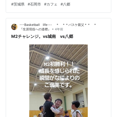
そうな雰囲気です。 ↑奥のテーブル席です。 畳にテーブ
#
茨城県
#
石岡市
#
カフェ
#
八郷
ルですが、不思議と合っています。 ↑外の景色を眺める
ことのできるカウンター席。 ↑ランチ(普通)を注文。量
は多め、少なめにもできます。 素朴な美味しさのパン
---Basketball life--- ＊ ＊＊バスケ親父＊＊ ＊
が、野菜にチーズにハムにとどれにも合います。 ↑店内
•
『生涯現役への道標』
4年前
から臨む外の景色。 どこか懐かしい気分になる、美しい
M2チャレンジ。vs城南 vs八郷
風景です。 ↑丸…