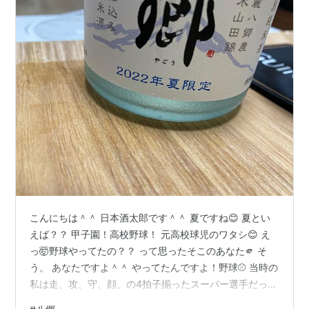
こんにちは＾＾ 日本酒太郎です＾＾ 夏ですね😊 夏とい
えば？？ 甲子園！高校野球！ 元高校球児のワタシ😊 え
っ🤯野球やってたの？？ って思ったそこのあなた🫵 そ
う。 あなたですよ＾＾ やってたんですよ！野球⚾️ 当時の
私は走、攻、守、顔、の4拍子揃ったスーパー選手だった
んですよ😊 自称😭 自称ね。気にしないでくださいね😭