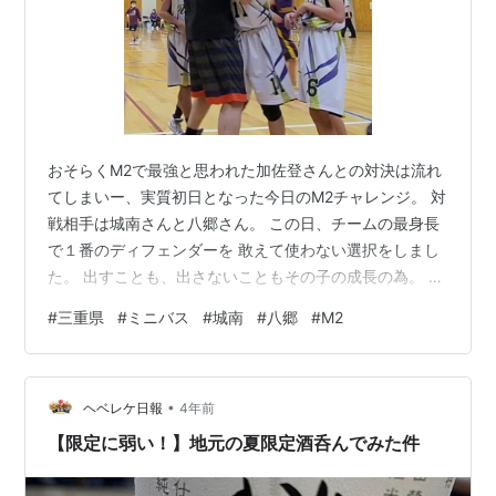
おそらくM2で最強と思われた加佐登さんとの対決は流れ
てしまいー、実質初日となった今日のM2チャレンジ。 対
戦相手は城南さんと八郷さん。 この日、チームの最身長
で１番のディフェンダーを 敢えて使わない選択をしまし
た。 出すことも、出さないこともその子の成長の為。 バ
スケットボールプレーヤーの前に１人の人間として成長
#
三重県
#
ミニバス
#
城南
#
八郷
#
M2
して欲しい。 が！やはり出さない判断はリスクを伴う。
意味、声かけ、導き、責任、、、 色んな言葉が頭をグル
グル回りますが、こういう選択は絶対に間違えたくな
•
い。 試合は、その彼の代わりに頑張らなければいけない
ヘベレケ日報
4年前
副キャプテンの動きがまたもや悪い。 半年いい続けたこ
【限定に弱い！】地元の夏限定酒呑んでみた件
とが後期の初戦で顔を出す。 …