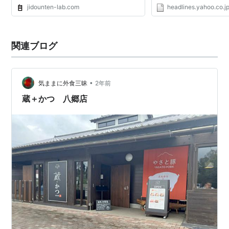
ー・オブ・ザ・イヤー」
jidounten-lab.com
headlines.yahoo.co.j
高さや、中高齢層への知
かす方針だが、国...
関連ブログ
•
気ままに外食三昧
2年前
蔵＋かつ 八郷店