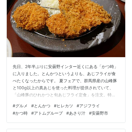
先日、2年半ぶりに安曇野インター近くにある「かつ時」
に入りました。とんかつというよりも、あじフライが食
べたくなったからです。 夏フェアで、群馬県産の山峰豚
と100g以上の真あじを使った料理が提供されていて、
「山峰豚のひれかつと旬あじフライ定食」を注文。特に
あじが美味しい。 お店の外観 入口 カウンター席に着席
#
グルメ
#
とんかつ
#
ヒレカツ
#
アジフライ
夏フェアのメニュー。山峰豚＆旬あじフライフェア ま
#
かつ時
#
アトムグループ
#
あさり汁
#
安曇野市
ず、キャベツのドレッシングや胡麻が運ばれてきまし
た。 山峰豚のひれかつ＆旬あじフライ定食 ひれかつとあ
じフライ あさり汁 麦ごはん。小盛を注文。 あじフライ