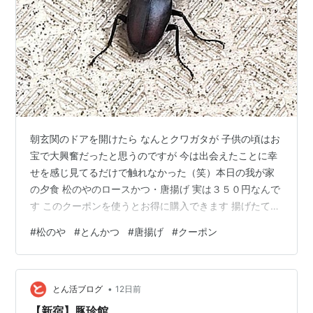
朝玄関のドアを開けたら なんとクワガタが 子供の頃はお
宝で大興奮だったと思うのですが 今は出会えたことに幸
せを感じ見てるだけで触れなかった（笑）本日の我が家
の夕食 松のやのロースかつ・唐揚げ 実は３５０円なんで
す このクーポンを使うとお得に購入できます 揚げたてで
美味しいです ポテトフライ食べたら お腹いっぱいになり
#
松のや
#
とんかつ
#
唐揚げ
#
クーポン
唐揚げは食べれなかった 明日食べます まるでお年寄りで
すね 若い頃はペロって食べてたのに 歳をとったな～って
感じます
•
とん活ブログ
12日前
【新宿】豚珍館