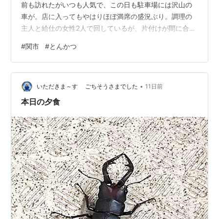
前も訪れたがいつも人気で、この日も駐車場には沢山の
車が。店に入ってもやはりほぼ満席の盛況ぶり。調理の
主人と給仕の女性2人で回しているが、片付けが間に合っ
ていない席があったり、まだ出ていない客も多い。幸い
#
関市
#
とんかつ
程なくして呼ばれ、真ん中の向かい合わせのカウンター
席へ。最初は「かつ丼」にしようとしていたが、他の客
に「丼は提供が遅くなる」旨伝えている声が聞こえてき
•
たので「とんかつ定食（自家製ソース）」をお願いし
いただきま～す ごちそうさまでした
11日前
た。 しばらくして「お待たせしましたー。」と「とんか
本日の夕食
つ定食」が運ばれた。かつの前部分にたっぷり…