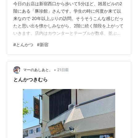
今日のお店は新宿西口から歩いて5分ほど、雑居ビルの2
階にある「豚珍館」さんです。学生の時に何度か来て以
来なので 20年以上ぶりの訪問。そうそうこんな感じだっ
たと思い出を懐かしみながら、2階に続く階段を上がって
いきます。店内はカウンターとテーブルが数卓、並ぶほ
どではないですが、お客さんがひっきりなしにやってき
#
とんかつ
#
新宿
て賑わっています 今日のメニューは「ロースカツ定食」
¥1380です ロースカツ定食 ¥1380 注文してからあっと
いう間に到着する抜群のスピード感。カラッと揚がった
•
衣は、サクサクとほどよい仕上がりです。お肉の断面を
マーのあしあと。
21日前
みるとしっかり中まで火が通っていますが、肉汁がしっ
とんかつきむら
とりと輝いています。赤身が…