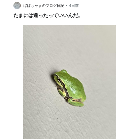
用の薬味。わさびとゆず胡椒。 ダイコンおろしにかけて
•
ばばちゃまのブログ日記
4日前
使うポン酢。 ひれかつの断面 …
たまには違ったっていいんだ。