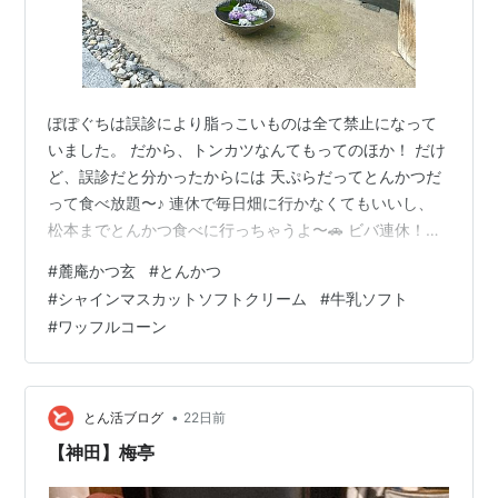
ぽぽぐちは誤診により脂っこいものは全て禁止になって
いました。 だから、トンカツなんてもってのほか！ だけ
ど、誤診だと分かったからには 天ぷらだってとんかつだ
って食べ放題〜♪ 連休で毎日畑に行かなくてもいいし、
松本までとんかつ食べに行っちゃうよ〜🚗 ビバ連休！し
かも、今回は塾もないからフルにお休み！ うわーん、超
#
麓庵かつ玄
#
とんかつ
久しぶりのかつ玄さーん。 東京で終わった紫陽花も、こ
#
シャインマスカットソフトクリーム
#
牛乳ソフト
こではまだ綺麗なのね。 連休だからちょっと待ったけ
#
ワッフルコーン
ど、無事に入れました。 まずはお漬物。 これも美味しい
のです。 ヒレカツ定食〜。 今回は全員ヒレカツ定食でし
た。 息子はロースかと思ったんだけどな。 お味噌汁は糸
寒天とレタス。 ここの…
•
とん活ブログ
22日前
【神田】梅亭