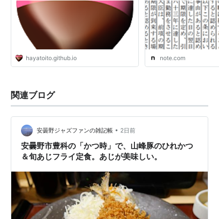
hayatoito.github.io
note.com
関連ブログ
•
安曇野ジャズファンの雑記帳
2日前
安曇野市豊科の「かつ時」で、山峰豚のひれかつ
＆旬あじフライ定食。あじが美味しい。