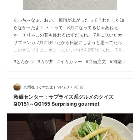
あっち～なぁ、おい。 梅雨が上がったって？わたしゃ知
らなかったよ！ ・・って、8月になってるじゃあねぇ
か！そりゃこの花も終わるはずだぁね。 7月に咲いたカ
サブランカ 7月に咲いたから日記にしようと思ってたら
このざまですよ。ホントにいいかげん野郎だぁね。 7月
から職場復帰したが思ったように腕が動かずイライ
#
とんかつ
#
カツ丼
#
イカカレー
#
弁当注文
#
間違い
ラ・・ 暑さも加わりさらにイライラ・・。 そんな中、お
昼ご飯に弁当を注文した職場の同僚先輩。 その人はカツ
丼を注文したつもりだったらしいが、注文を間違えてと
•
んかつを頼んでたようでカツ丼が来るのを楽しみにして
九州魂（くすだま）Ver.2.0
9日前
たのに、とんかつが来たもんだからちょっとショックを
救麺センター：サプライズ系グルメのクイズ
受けておられた。 そりゃあそうですよね、…
Q0151～Q0155 Surprising gourmet