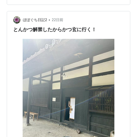
は厚切りロースかつかな。 厚切りロースかつ定食 カツは
たしかにやや厚め。 脂身が少ないことがポイント高いで
す。 過去に脂身多めでげんなりした経験あるんで。 ロー
•
ぽぽぐち日記2
22日前
スはほどほどの脂身が…
とんかつ解禁したからかつ玄に行く！