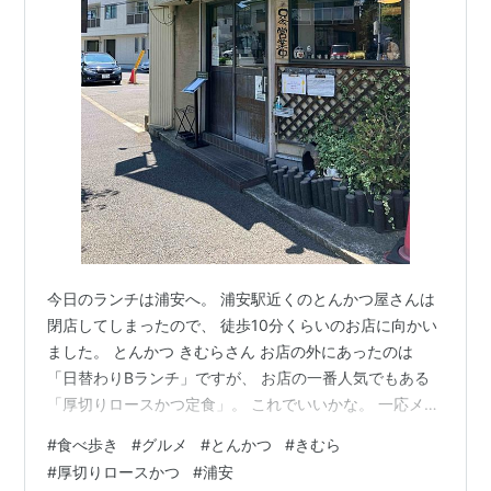
今日のランチは浦安へ。 浦安駅近くのとんかつ屋さんは
閉店してしまったので、 徒歩10分くらいのお店に向かい
ました。 とんかつ きむらさん お店の外にあったのは
「日替わりBランチ」ですが、 お店の一番人気でもある
「厚切りロースかつ定食」。 これでいいかな。 一応メニ
ュー表を見る。 ブランド豚のカツもあるけれど、ランチ
#
食べ歩き
#
グルメ
#
とんかつ
#
きむら
メニューがお得だしな。 カツカレーと言う気分ではない
#
厚切りロースかつ
#
浦安
から、ロースかつかひれかつか。 一番人気というからに