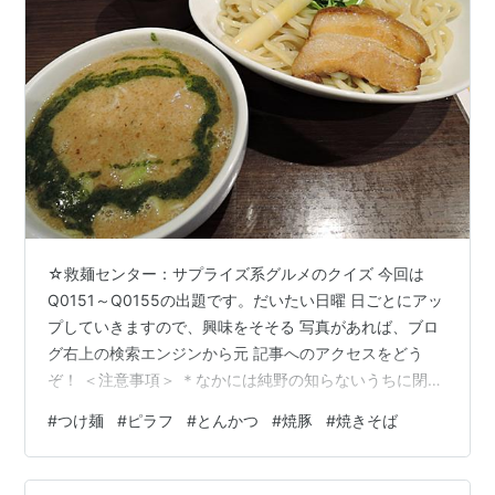
☆救麺センター：サプライズ系グルメのクイズ 今回は
Q0151～Q0155の出題です。だいたい日曜 日ごとにアッ
プしていきますので、興味をそそる 写真があれば、ブロ
グ右上の検索エンジンから元 記事へのアクセスをどう
ぞ！ ＜注意事項＞ ＊なかには純野の知らないうちに閉店
になった店 があるかもしれません。 ＊また古い写真で
#
つけ麺
#
ピラフ
#
とんかつ
#
焼豚
#
焼きそば
は、現在のメニューにはないも のもあるかもしれませ
ん。 ＊正解されても景品は出ませんので念のため。 それ
ではどうぞ！ ＜Q0151＞ 161001本郷赤門前のつけ麺店