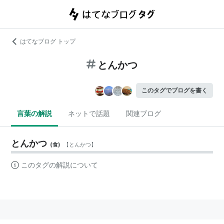
はてなブログ トップ
とんかつ
このタグでブログを書く
言葉の解説
ネットで話題
関連ブログ
とんかつ
(
食
)
【
とんかつ
】
このタグの解説について