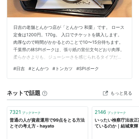
日吉の老舗とんかつ店が「とんかつ 和栗」です。 ロース
定食は1200円。170g。 入口でチケットを購入します。
肉厚なので時間がかかるとのことで10〜15分待ちます。
千葉県の林SPIポークは、張り紙の宣伝文句どおり肉厚。
柔らかさよりも、ジューシーさを感じられるタイプだと
感じます。 卓上には、マイルドな順にロレーヌの岩塩、
#
日吉
#
とんかつ
#
トンカツ
#
SPIポーク
パキスタンの岩塩、アンデスの紅塩。 塩で食べると肉の
甘みが増し、とくに熱々のうちが味わい深いです。最初
半分は塩、残りはソースで食べるといいかもしれませ
ネットで話題
もっと見る
ん。 白味噌の甘めの豚汁は、肉も野菜も具沢山。また大
盛でなくとも、キャベツもご飯も盛りだくさん。 真ん中
の小皿は煮凝りで、予想…
7321
2146
ブックマーク
ブックマーク
普通の人が資産運用で99点をとる方法
いったい検察庁法改正
とその考え方 - hayato
ているのか｜結城東輝