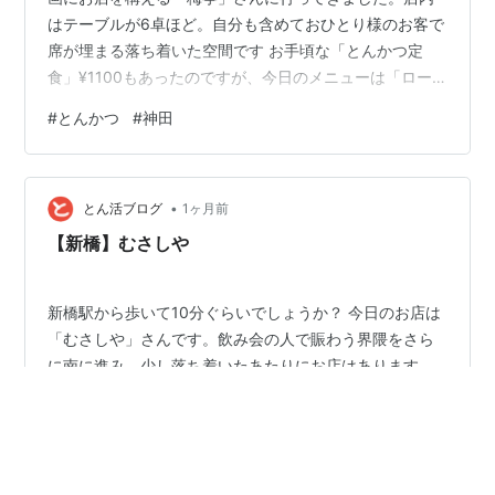
はテーブルが6卓ほど。自分も含めておひとり様のお客で
席が埋まる落ち着いた空間です お手頃な「とんかつ定
食」¥1100もあったのですが、今日のメニューは「ロー
スかつ定食」¥1600です ロースかつ定食 ¥1600 やって
#
とんかつ
#
神田
きたとんかつは、粗めのパン粉がしっかりと立ち、見事
な黄金色です。サクサクとした小気味よい食感で油の切
れもよく、衣の香ばしさが食欲をそそります。お肉の厚
•
みは少ないものの、しっかりと火入れがされた丁寧な仕
とん活ブログ
1ヶ月前
上がりです 一口食べると、お肉の下味がしっかり目で、
【新橋】むさしや
特に胡椒のスパイシーな風味が…