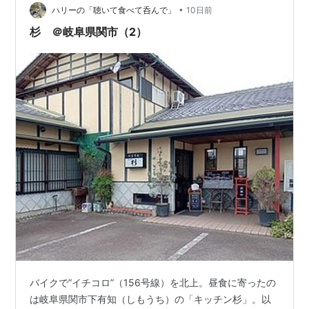
•
です。基本はこの ”つけ麺どろり”で、 ・ドロドロつけ汁
ハリーの「聴いて食べて呑んで」
10日前
に緑の大葉ペースト ・メンマではなく姫タケノコ が特徴
杉 ＠岐阜県関市（2）
のこの…
バイクで”イチコロ”（156号線）を北上。昼食に寄ったの
は岐阜県関市下有知（しもうち）の「キッチン杉」。以