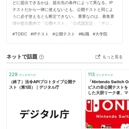
どに提出できるかは、提出先の条件によって異なる。IP
テストだから一律に使えないとも、公開テストと同じよ
うに必ず使えるとも断定できない。 重要なのは、募集要
項や提出案内で「公開テスト」「公式認定証」「デジタ
ル公式認定証」「受験時期」がどのように指定されてい
#
TOEIC
#
IPテスト
#
公開テスト
#
転職
#
大学院
るかを確認することだ。 本記事では、2026年7月20日時
点のIIBC公式情報を基に、提出前の確認手順を整理す
る。個別企業・学校の受理可否は、それぞれの提出先へ
ネットで話題
もっと見る
確認してほしい。 この記事の要点 IPテストの提出可否
は、企業・学校・制度ごとに異なる 公開テストでは公式
認定証とデジタル公式認…
229
113
ブックマーク
ブックマーク
（終了）法令APIプロトタイプ公開テ
「Nintendo Switch
スト（第1回）｜デジタル庁
ビスの非公開テストを「
した大胆リーク者、マ
ルごと消される。当たり
AUTOMATON