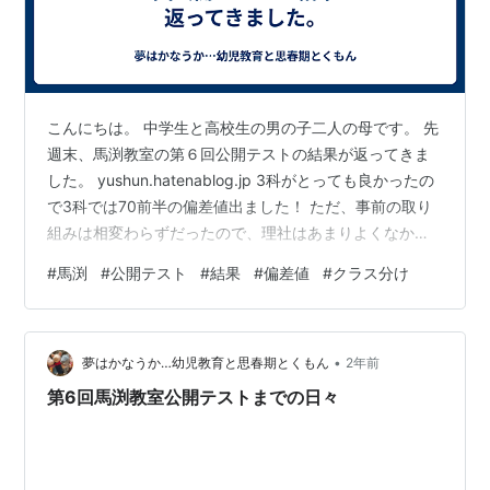
こんにちは。 中学生と高校生の男の子二人の母です。 先
週末、馬渕教室の第６回公開テストの結果が返ってきま
した。 yushun.hatenablog.jp 3科がとっても良かったの
で3科では70前半の偏差値出ました！ ただ、事前の取り
組みは相変わらずだったので、理社はあまりよくなかっ
たです。 特に理科…過去最低でした(笑) 唯一公開テスト
#
馬渕
#
公開テスト
#
結果
#
偏差値
#
クラス分け
の勉強でやったとはっきりと言っていたのは理科の生物
だったのですが、物理分野が駄目だったようです。
yushun.hatenablog.jp 今回理科の偏差値は40代後半でし
•
た。前回は64ありました。 この差ってすごいですよね。
夢はかなうか…幼児教育と思春期とくもん
2年前
ちなみに第１回からだいたいですが、…
第6回馬渕教室公開テストまでの日々