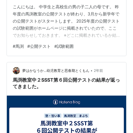
こんにちは。 中学生と高校生の男の子二人の母です。 昨
年度の馬渕教室の公開テストが終わり、3月から新学年で
の公開テストがスタートします。 2025年度の公開テスト
の試験範囲がホームページに掲載されていたので、ここ
でお知らせしておきます。 ※どこに掲載されているか結
構わかりにくいので… 2025年度公開テスト試験範囲 ち
#
馬渕
#
公開テスト
#
試験範囲
なみに第1回公開テストは3月9日(日)です。 三菱鉛筆 鉛
筆 マークシートセット V52MN 三菱鉛筆(Mitsubishi
Pencil) Amazon
•
夢はかなうか…幼児教育と思春期とくもん
2年前
馬渕教室中２SSST第６回公開テストの結果が返っ
てきました。