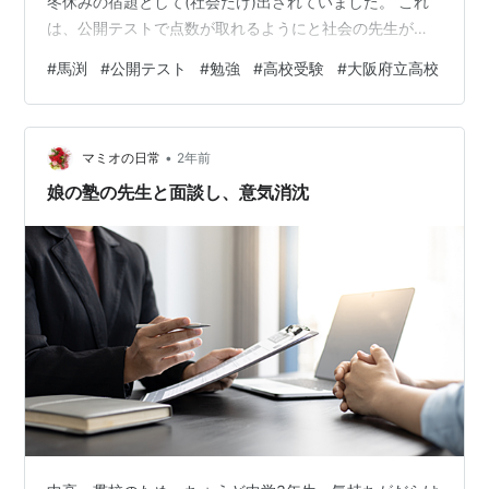
冬休みの宿題として(社会だけ)出されていました。 これ
は、公開テストで点数が取れるようにと社会の先生が独
自で出されたものだと思います。 しかし、次男は全く手
#
馬渕
#
公開テスト
#
勉強
#
高校受験
#
大阪府立高校
をつけることなく公開テストの前日まで過ごしました。
私が「今日中に社会の宿題をしなきゃいけないので
は？」と聞くと、「えっ？明日提出せなあかんの？」と
•
言ってきました。 「提出は最初の社会の授業で良いけ
マミオの日常
2年前
ど、公開テストの為の宿題やのに、公開テストが終わっ
娘の塾の先生と面談し、意気消沈
てからやるなんて意味ないやん」と言うと、…