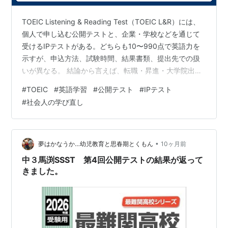
TOEIC Listening & Reading Test（TOEIC L&R）には、
個人で申し込む公開テストと、企業・学校などを通じて
受けるIPテストがある。どちらも10〜990点で英語力を
示すが、申込方法、試験時間、結果書類、提出先での扱
いが異なる。 結論から言えば、転職・昇進・大学院出願
など外部へ提出する予定がある人は、提出先がIPスコア
#
TOEIC
#
英語学習
#
公開テスト
#
IPテスト
を認めるか分からない限り、公式認定証が発行される公
#
社会人の学び直し
開テストを選ぶのが安全だ。社内研修や学習成果の確認
が目的で、勤務先や学校がIPテストを実施しているな
ら、日程と費用の面でIPテストを使いやすい。 この記事
では、2026年6月28日時点の公式情報を基に、…
•
夢はかなうか…幼児教育と思春期とくもん
10ヶ月前
中３馬渕SSST 第4回公開テストの結果が返って
きました。