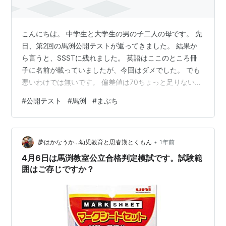
こんにちは。 中学生と大学生の男の子二人の母です。 先
日、第2回の馬渕公開テストが返ってきました。 結果か
ら言うと、SSSTに残れました。 英語はここのところ冊
子に名前が載っていましたが、今回はダメでした。 でも
悪いわけでは無いです。 偏差値は70ちょっと足りないく
らい。 数学は、ここのところ下がっていたのが戻って、
#
公開テスト
#
馬渕
#
まぶち
冊子に名前が出ました。 偏差値は70越え。 国語はガクッ
と下がってしまいました。 偏差値は60ちょっと足りない
くらい。 理科は少し下がりました。 偏差値50半ば 社会
•
は上がりました。 偏差値６０ちょっと。 3科の偏差値は
夢はかなうか…幼児教育と思春期とくもん
1年前
70ちょっと足りないくらい。 4科、５科は６０半ば こん
4月6日は馬渕教室公立合格判定模試です。試験範
な感じ…
囲はご存じですか？