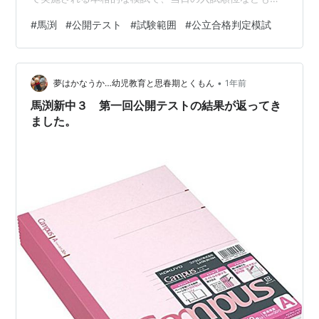
測されるそうです。 今なら無料で受けられるようです。
#
馬渕
#
公開テスト
#
試験範囲
#
公立合格判定模試
※塾生はお金を払っていると思います(汗) 公開テスト同
様、一応試験範囲が存在します。 公立合格判定模試試験
範囲 ほぼ今まで習ってきたところまで…という感じです
•
が、社会や理科に関しては、少し詳しく書いてあります
夢はかなうか…幼児教育と思春期とくもん
1年前
ので、参考になると思います。 yushun.hatenablog.jp
馬渕新中３ 第一回公開テストの結果が返ってき
yu…
ました。