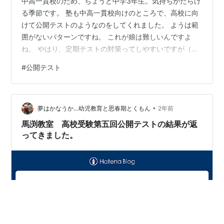
中高一貫校のため、ちょうど中学3年生。気持ちがだらけ
る季節です。 塾も中高一貫校向けのところで、高校に向
けて公開テストのようなのをしてくれました。 ようは範
囲がないパターンですね。 これが娘は難しいんですよ
ね。 やはり、定期テストの対策ってしやすいですが（そ
れでも山掛け失敗してくることもありますが）、こうい
#
公開テスト
う公開テストってのはどうしても実力勝負になります。
何度も、英語は英単語と文法を覚えなさいといいます
が、覚えないのでひどい点数でした。 こりゃクラス落ち
•
るなと。 いや、実力なのでいいんですが、本人のモチベ
夢はかなうか…幼児教育と思春期とくもん
2年前
ーションがどうなるかですね。 先生に、 「この間、英検
馬渕教室 高校受験第五回公開テストの結果が返
２級の１次試験は通ったんですが、ほ…
ってきました。