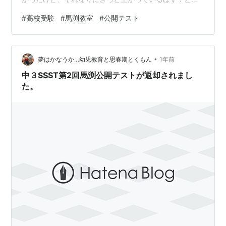
は少しだけ期待していました。 yushun.hatenablog.jp
#
高校受験
#
馬渕教室
#
公開テスト
yushun.hatenablog.jp でも、結果は… 残念ながら下がっ
ていました。 中三になって一番悪い結果でした。 SSST
の基準はクリアしていましたが…。 良く考えてみると、
•
夏期講習は、馬渕に行っている子は同じだけ皆頑張って
夢はかなうか…幼児教育と思春期とくもん
1年前
きました。もちろん我が子も。 だから…
中３SSST第2回馬渕公開テストが返却されまし
た。