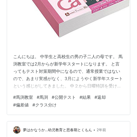
こんにちは。 中学生と高校生の男の子二人の母です。 馬
渕教室では2月からが新学年スタートになります。 と言
ってもテスト対策期間中になるので、通常授業ではない
ので、あまり実感がなく、3月にようやく新学年スタート
という感じがしてきました。 中２から日曜特訓を受けて
いたので、中3からも自動継続されます。 新中３にな
#
馬渕教室
#
馬渕
#
公開テスト
#
結果
#
返却
り、日曜は公開テスト、日曜特訓、そして、これからは
#
偏差値
#
クラス分け
公立合格判定模試もあり、大忙しになりそうです。 一学
期から夏休みにかけて学校見学や説明会などにも参加し
て、志望校を固めなくてはなりませんし…。 さてさて、
公開テストですが、やっぱり、勉強しませんでした。 で
•
夢はかなうか…幼児教育と思春期とくもん
2年前