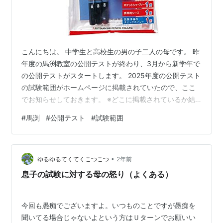
こんにちは。 中学生と高校生の男の子二人の母です。 昨
年度の馬渕教室の公開テストが終わり、3月から新学年で
の公開テストがスタートします。 2025年度の公開テスト
の試験範囲がホームページに掲載されていたので、ここ
でお知らせしておきます。 ※どこに掲載されているか結
構わかりにくいので… 2025年度公開テスト試験範囲 ち
#
馬渕
#
公開テスト
#
試験範囲
なみに第1回公開テストは3月9日(日)です。 三菱鉛筆 鉛
筆 マークシートセット V52MN 三菱鉛筆(Mitsubishi
Pencil) Amazon
•
ゆるゆるてくてくこつこつ
2年前
息子の試験に対する母の怒り（よくある）
今回も愚痴でございますよ。いつものことですが愚痴を
聞いてる場合じゃないよという方はＵターンでお願いい