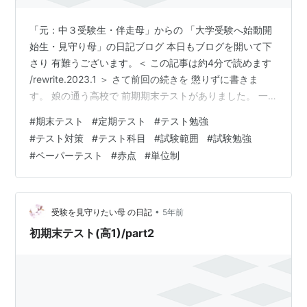
「元：中３受験生・伴走母」からの 「大学受験へ始動開
始生・見守り母」の日記ブログ 本日もブログを開いて下
さり 有難うございます。＜ この記事は約4分で読めます
/rewrite.2023.1 ＞ さて前回の続きを 懲りずに書きま
す。 娘の通う高校で 前期期末テストがありました。 一
年生なので 高校の期末テストを受けるのは初でした。 私
#
期末テスト
#
定期テスト
#
テスト勉強
に似て要領が悪く 天才肌でも優秀なタイプでもない ごく
#
テスト対策
#
テスト科目
#
試験範囲
#
試験勉強
普通の我が娘が、 中学とは比にならないくらい ボリュー
#
ペーパーテスト
#
赤点
#
単位制
ムが増えて内容が濃くなる 高校の学習に適応＆対応する
には、 少なくても同学年の子達の倍を 勉強するしかあり
ません。 前回受けた中間テストと 今回の期末テスト…
•
受験を見守りたい母 の日記
5年前
初期末テスト(高1)/part2