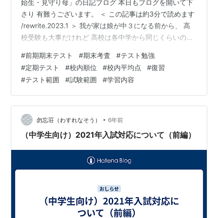
始生・見守り母」の日記ブログ 本日もブログを開いて下
さり 有難うございます。 ＜ この記事は約3分で読めます
/rewrite.2023.1 ＞ 我が家は娘が中３になる前から、 高
校受験も大事だけれど 高校は各中学から同じくらいの学
力の子達が (この集団の中でも差はありますが) 集まって
#
前期期末テスト
#
期末考査
#
テスト勉強
くるのと、 学習内容が中学とは比べ物にならないほど ボ
#
定期テスト
#
校内順位
#
校内平均点
#
復習
リュームがあると考えるため、 ”高校は入学後から成績を
#
テスト範囲
#
試験範囲
#
学習内容
低迷させない＆ 地味に勉強すれば地道に浮上するから 継
続を信じる”ように伝えていました。 そのため高１の中間
テストを 高校入学後の最初の山場だと考えてお…
•
勿忘荘（わすれなそう）
6年前
（中学生向け）2021年入試対応について（前編）