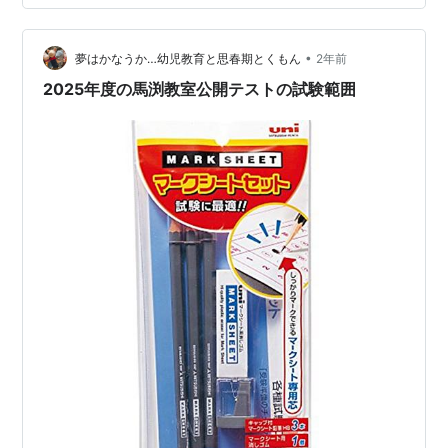
様、一応試験範囲が存在します。 公立合格判定模試試験
範囲 ほぼ今まで習ってきたところまで…という感じです
•
が、社会や理科に関しては、少し詳しく書いてあります
夢はかなうか…幼児教育と思春期とくもん
2年前
ので、参考になると思います。 yushun.hatenablog.jp
2025年度の馬渕教室公開テストの試験範囲
yu…