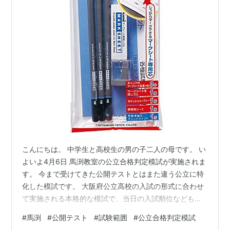
こんにちは。 中学生と高校生の男の子二人の母です。 い
よいよ4月6日 馬渕教室の公立合格判定模試が実施されま
す。 今まで受けてきた公開テストとはまた違う公立に特
化した模試です。 大阪府公立高校の入試の形式に合わせ
て実施される本格的な模試で、当日の入試順位なども予
測されるそうです。 今なら無料で受けられるようです。
#
馬渕
#
公開テスト
#
試験範囲
#
公立合格判定模試
※塾生はお金を払っていると思います(汗) 公開テスト同