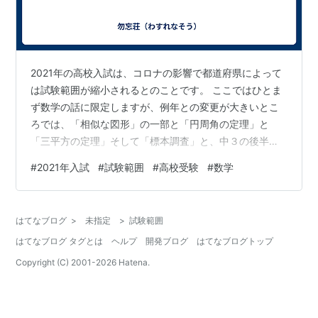
2021年の高校入試は、コロナの影響で都道府県によって
は試験範囲が縮小されるとのことです。 ここではひとま
ず数学の話に限定しますが、例年との変更が大きいとこ
ろでは、「相似な図形」の一部と「円周角の定理」と
「三平方の定理」そして「標本調査」と、中３の後半内
容がすべてカットされるようです。また、「全範囲から
#
2021年入試
#
試験範囲
#
高校受験
#
数学
出題するが、基礎的な内容の問題を多めにする」という
地域もあるそうです。 詳細は各都道府県の試験要項を参
照していただければと思いますが、昨年までの過去問が
はてなブログ
>
未指定
>
試験範囲
活用しにくいのではないかと思います。特に、図形分野
はてなブログ タグとは
ヘルプ
開発ブログ
はてなブログトップ
の範囲削減の影響は大きいでしょう。入試問題の多く
は、複数の単元にまたがっての出題になります。具…
Copyright (C) 2001-
2026
Hatena.