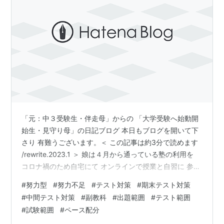
「元：中３受験生・伴走母」からの 「大学受験へ始動開
始生・見守り母」の日記ブログ 本日もブログを開いて下
さり 有難うございます。＜ この記事は約3分で読めます
/rewrite.2023.1 ＞ 娘は４月から通っている塾の利用を
コロナ禍のため自宅にて オンラインで授業と自習に 参加
するスタイルにして 一ヶ月以上が過ぎました。 本人はど
#
努力型
#
努力不足
#
テスト対策
#
期末テスト対策
う感じたか 聞いていないので分かりませんが、 親として
#
中間テスト対策
#
副教科
#
出題範囲
#
テスト範囲
は長く感じました。 このオンラインの一ヶ月間を含めた
#
試験範囲
#
ペース配分
夏休み～今日までは、 主に本人が好きな数学と、 高校で