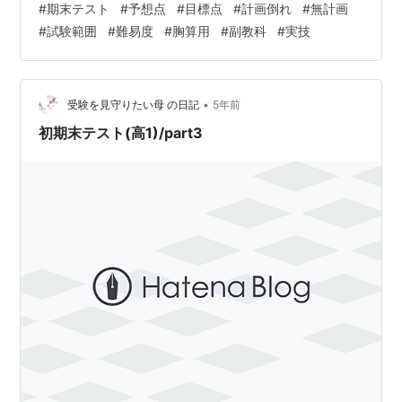
#
期末テスト
#
予想点
#
目標点
#
計画倒れ
#
無計画
９科目/各１００点(計９００満点)に、 保健、家庭科を加
#
試験範囲
#
難易度
#
胸算用
#
副教科
#
実技
えた ７教科１１科目/各１００点(計１１００満点)です。
期末テストは 夏休み明けの実施だったので、 娘は夏休み
中盤からテスト勉強も 日々の学習に取り入れていたよう
でした。 しかし計画的に早めに取り組んだよ…
•
受験を見守りたい母 の日記
5年前
初期末テスト(高1)/part3