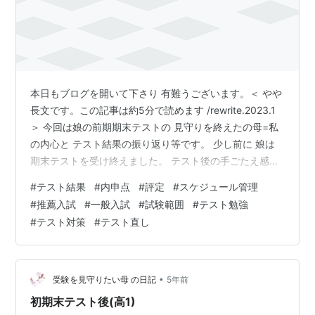
本日もブログを開いて下さり 有難うございます。＜ やや
長文です。この記事は約5分で読めます /rewrite.2023.1
＞ 今回は娘の前期期末テストの 見守りを終えたの母=私
の内心と テスト結果の振り返り等です。 少し前に 娘は
期末テストを受け終えました。 テスト後の手ごたえ感を
聞いた時に 反応がイマイチぽかったので、 私は口にこそ
#
テスト結果
#
内申点
#
評定
#
スケジュール管理
しませんでしたが、 中間より学年順位が 下がるかもしれ
#
推薦入試
#
一般入試
#
試験範囲
#
テスト勉強
ないと思っていました。 娘は高校の期末テストを受ける
#
テスト対策
#
テスト直し
のは初めてで 期末のテスト勉強～試験～テスト直しまで
も初のため、 個票を確認するまでは 過程と点数の良し悪
しは口にできません。 テストが終わって一週間以上が…
•
受験を見守りたい母 の日記
5年前
初期末テスト後(高1)