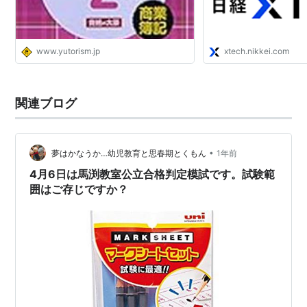
www.yutorism.jp
xtech.nikkei.com
関連ブログ
•
夢はかなうか…幼児教育と思春期とくもん
1年前
4月6日は馬渕教室公立合格判定模試です。試験範
囲はご存じですか？