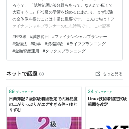
ろう？」 「試験範囲が6分野もあって、なんだか広くて
大変そう…」 FP3級の学習を始めるにあたり、まず試験
の全体像を掴むことは非常に重要です。 こんにちは！フ
ァイナンシャルプランナーの仁志詩馬です。 この記事で
は、FP3級の試験範囲である6つの分野について、「何を
#
FP3級
#
試験範囲
#
ファイナンシャルプランナー
学ぶのか」「どんな知識が身につくのか」を、専門家の
#
勉強法
#
独学
#
資格試験
#
ライフプランニング
視点から分かりやすく徹底解説します。 なお、FP3級の
#
金融資産運用
#
タックスプランニング
勉強法から合格後の活用法まで、独学で合格するための
全知識をまとめた完全ガイドは以下の記事で解説してい
ます。学習の全体像を掴みたい方は、まずはこちらの記
ネットで話題
もっと見る
事からご覧いただくのもおすすめ…
89
24
ブックマーク
ブックマーク
日商簿記２級試験範囲改定での難易度
Linux技術者認定試験
の上がりっぷりがエグすぎる件 - ゆと
範囲を改定
りずむ