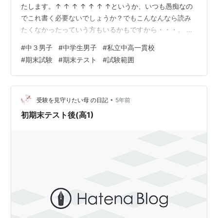
たします。↑ ↑ ↑ ↑ ↑ ↑ ↑というか、いつも愚痴なの
でこれ書く必要ないでしょうか？でもこんなんなら読み
たくなかったっていう方もいるかもですから・・・。 日
曜日のお話です。昨日ＵＰせず寝てしまいました。その
#
中３男子
#
中学生男子
#
私立中高一貫校
ままＵＰいたします。 息子にしては勉強時間が多い ★こ
#
期末試験
#
期末テスト
#
試験範囲
のブログはアフィリエイト広告を利用しています 日曜
日、期末試験直前のお休みで、息子が午前中４時間勉強
してました。（そして夜も４時間。） 息子にしては今ま
でで１番試験勉強時間が多いです。が、いつにもまして
•
受験を見守りたい母 の日記
5年前
取り掛かりが遅いからプラスマイナ…
初期末テスト後(高1)