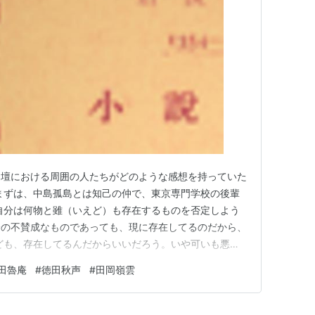
文壇における周囲の人たちがどのような感想を持っていた
まずは、中島孤島とは知己の仲で、東京専門学校の後輩
自分は何物と雖（いえど）も存在するものを否定しよう
分の不賛成なものであっても、現に存在してるのだから、
ども、存在してるんだからいいだろう。いや可いも悪い
在してるのだ。 〇そりゃ世の中には随分ポリシーを使
田魯庵
#
徳田秋声
#
田岡嶺雲
の中の大勢というものは、然ういう連中に依て動かされ行
だろう。自分に危害が加わら…