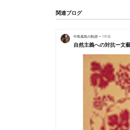
関連ブログ
•
中島孤島の軌跡
1年前
自然主義への対抗ー文