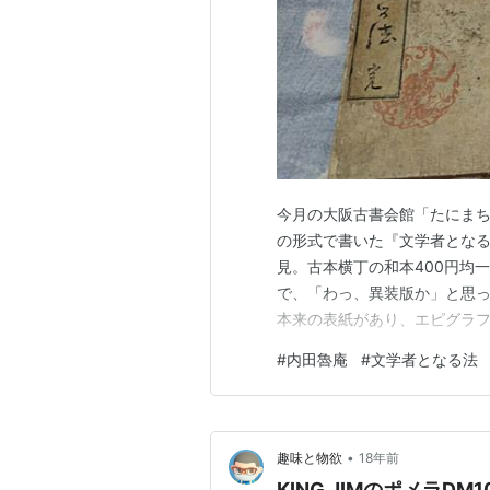
今月の大阪古書会館「たにま
の形式で書いた『文学者となる
見。古本横丁の和本400円均
で、「わっ、異装版か」と思
本来の表紙があり、エピグラフ
印は、貸本用表紙の裏と貸本
#
内田魯庵
#
文学者となる法
様の本には通常、住所・店名
ものなので、本書のように簡単
•
趣味と物欲
18年前
KING JIMのポメラD