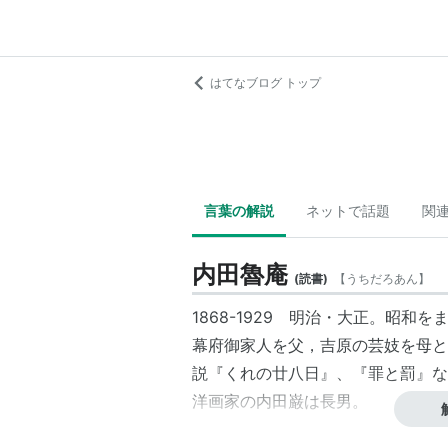
はてなブログ トップ
言葉の解説
ネットで話題
関
内田魯庵
(
読書
)
【
うちだろあん
】
1868-1929 明治・大正。昭
幕府御家人を父，吉原の芸妓を母と
説『くれの廿八日』、『罪と罰』な
洋画家の
内田巌
は長男。