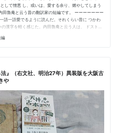
として憎悪 し、或いは、愛する余り、燃やしてしまう
、内田魯庵と云う昔の翻訳家の短編です。 ーーーーーーー
年 一語一語愛でるように読んだ。それくらい昔に つかわ
今の漢字を軽く感じた。内田魯庵と云う人は、 ドストエ
などして、 十九世紀文学を日本に初めて紹介したひと
短編
本当に本を盗む人のことで、昔はいたと云う。 借りて返さ
皇も致した…
法』（右文社、明治27年）異装版を大阪古
きや