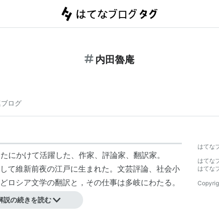
内田魯庵
連ブログ
はてな
和をまたにかけて活躍した、作家、評論家、翻訳家。
はてな
して維新前夜の江戸に生まれた。文芸評論、社会小
はてな
どロシア文学の翻訳と，その仕事は多岐にわたる。
Copyrig
解説の続きを読む