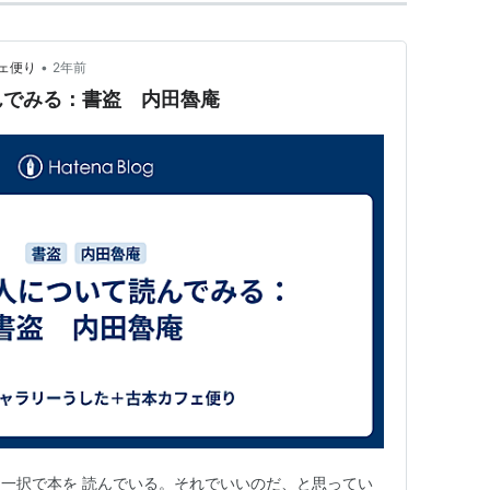
•
ェ便り
2年前
んでみる：書盗 内田魯庵
一択で本を 読んでいる。それでいいのだ、と思ってい