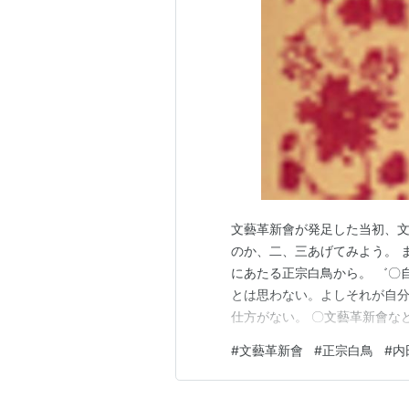
文藝革新會が発足した当初、
のか、二、三あげてみよう。 
にあたる正宗白鳥から。 ゛〇
とは思わない。よしそれが自
仕方がない。 〇文藝革新會な
もない。存在してるのだから存
#
文藝革新會
#
正宗白鳥
#
内
うものもあるだろう。総て世
くのかも知れない。それもいい