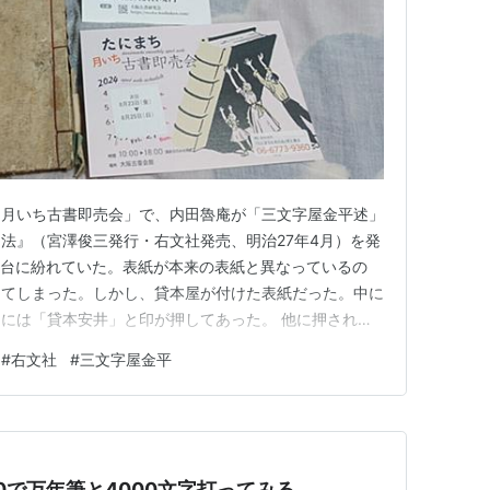
ち月いち古書即売会」で、内田魯庵が「三文字屋金平述」
法』（宮澤俊三発行・右文社発売、明治27年4月）を発
一台に紛れていた。表紙が本来の表紙と異なっているの
ってしまった。しかし、貸本屋が付けた表紙だった。中に
には「貸本安井」と印が押してあった。 他に押された
屋用裏表紙の前に押された「安井印」だけである。貸本仕
#
右文社
#
三文字屋金平
や料金が記載された印が口絵を含めてやたら押されている
な印が3箇所だけというの…
M10で万年筆と4000文字打ってみる。