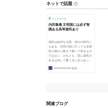
ネットで話題
9
ブックマーク
内田魯庵 文明国には必ず智
識ある高等遊民あり
遊民は如何なる国、何れの時代に
もある。何所の国に行っても全国
民が朝から晩まで稼いで居るもの
ではない。けれども、国に遊民の
あるは決して憂うるに足らぬこと
だ。即ち、これあるは其の国の余
www.aozora.gr.jp
裕を示す所以で、勤勉な国民に富
んで居るのは、見ように依っては
その国が貧乏だからである。遊民
の多きを亡国の兆（ちょう）...
関連ブログ