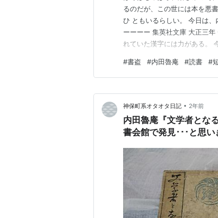
るのだが、この世には本を悪書
ひ ともいるらしい。 今日は
ーーーー 集英社文庫 大正三
れていた漢字には力がある。 
フスキー「罪と罰」を訳出する
#
書盗
#
内田魯庵
#
読書
#
という ことだ。 書盗とは、
ないこともそう言うと云い、法
•
神保町系オタオタ日記
2年前
内田魯庵『文学者となる
書会館で発見･･･と思い