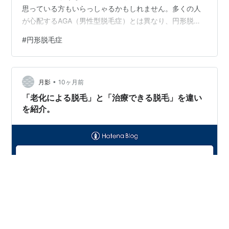
思っている方もいらっしゃるかもしれません。多くの人
が心配するAGA（男性型脱毛症）とは異なり、円形脱毛
症は原因も見た目も、そして治療法も全く異なります。
#
円形脱毛症
この記事では、専門的な報告書の内容を基に、円形脱毛
症の正体と、気になる原因や遺伝との関係について、分
かりやすく解説します。 円形脱毛症の正体は「自己免疫
•
疾患」 円形脱毛症の根本的な原因は、AGA（男性型脱毛
月影
10ヶ月前
症）のようにホルモンが影響するものではなく、「自己
「老化による脱毛」と「治療できる脱毛」を違い
免疫疾患」であるとされています。女…
を紹介。