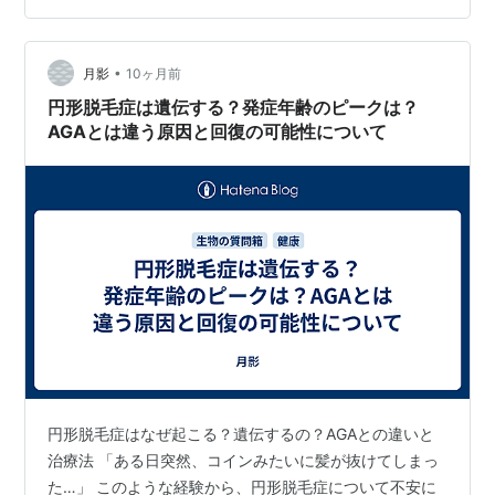
形脱毛症になっているとは全く気づかずに過ごしていま
した。家族がいないと、こういう時に困りますね。当時
•
は宅配ドライバーは副業で、本業は違う仕事をしていま
月影
10ヶ月前
した。本業の仕事先に「全球直球勝負」みたいな性格の
円形脱毛症は遺伝する？発症年齢のピークは？
女性がいて、その人が私に「頭、禿げてるよ」と教え…
AGAとは違う原因と回復の可能性について
円形脱毛症はなぜ起こる？遺伝するの？AGAとの違いと
治療法 「ある日突然、コインみたいに髪が抜けてしまっ
た…」 このような経験から、円形脱毛症について不安に