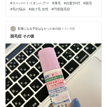
#
スーパーミリオンヘアー
#
薄毛
#
白髪30代
#
脱毛
大げさな気がするし…。 そんな時にSNSや口コミでよく
#
毛の悩み
#
抜け毛 女性
#
円形脱毛症
見かけるのが、「スーパーミリオンヘアー」なんです✨
ただ、検索すると「やばい」「頭皮に悪い」なんてワー
ドも出てくるので、不安になってしまう人も多いと思い
ます💦 実際、私も最初はかなり疑っていました😂 「粉を
•
駐妻になる予定はなかった女の話
3ヶ月前
振るだけで本当に自然になるの？…
脱毛症 その後