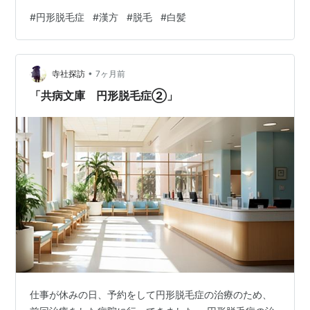
起きぬけの体調もぐっと良くなったものの、あまり脱毛
#
円形脱毛症
#
漢方
#
脱毛
#
白髪
が止まらない。🌙１か月後スキンケアも加えてみること
に（リスブランの育毛剤「風池」）頭皮マッサージも行
う。🌙さらに１ヶ月後つるりっとしていた脱毛部分の皮
•
膚が、シワシワっとした起伏を回復してきたのが分か
寺社探訪
7ヶ月前
る。（いい傾向だ！）産毛が生えてきている。一方で脱
「共病文庫 円形脱毛症②」
毛がまだ止まらない部分も共存している。🌙さらに１
ヶ…
仕事が休みの日、予約をして円形脱毛症の治療のため、