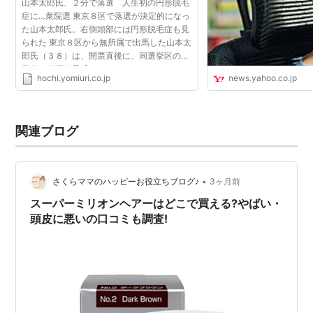
山本太郎氏、２分で落選 人生初の円形脱毛
症に…衆院選 東京８区で落選が決定的になっ
た山本太郎氏。右側頭部には円形脱毛症も見
られた 東京８区から無所属で出馬した山本太
郎氏（３８）は、開票直後に、同選挙区の自
民党・石原伸晃氏（５５）に敗れ、あえなく
hochi.yomiuri.co.jp
news.yahoo.co.jp
落選となった。今月１日に政治団体「新党
今はひとり」を立...
関連ブログ
•
さくらママのハッピーお役立ちブログ♪
3ヶ月前
スーパーミリオンヘアーはどこで買える?やばい・
頭皮に悪いの口コミも調査!