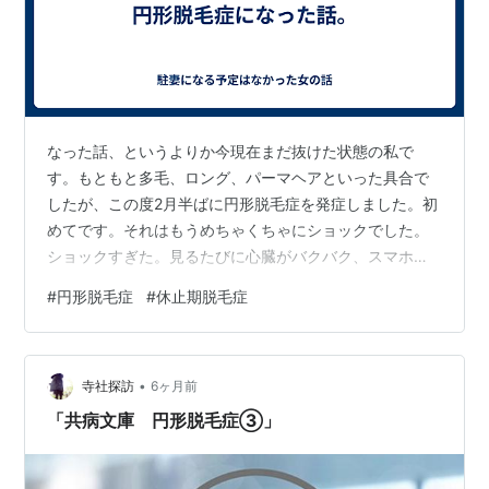
なった話、というよりか今現在まだ抜けた状態の私で
す。もともと多毛、ロング、パーマヘアといった具合で
したが、この度2月半ばに円形脱毛症を発症しました。初
めてです。それはもうめちゃくちゃにショックでした。
ショックすぎた。見るたびに心臓がバクバク、スマホで
は関連のことをしきりに検索。他にできないか、大きく
#
円形脱毛症
#
休止期脱毛症
ならないか、スカスカにならないか。お風呂で抜け毛を
見るたびに泣きそうになる。（今も。）私の場合、たぶ
ん休止期脱毛症というやつも併発している気がします。
•
それは11月頃から抜け毛が増えたと自覚があるからで
寺社探訪
6ヶ月前
す。見た目はあまり変わっていないけれど、明らかにポ
「共病文庫 円形脱毛症③」
ニーテールの束の量が減りました。抜け毛に関しては
さ…