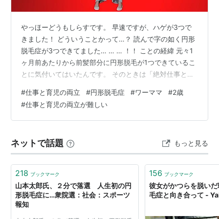
やっほーどうもしらすです。 早速ですが、ハゲが3つで
きました！ どういうことかって…？ 読んで字の如く円形
脱毛症が3つできてました… … … ！！ ことの経緯 元々1
ヶ月前あたりから前髪部分に円形脱毛が1つできているこ
とに気付いてはいたんです。 そのときは「絶対仕事と育
児の両立ストレスだよな〜…遂にできたか」くらいの認
#
仕事と育児の両立
#
円形脱毛症
#
ワーママ
#
2歳
識でした。 で、そこから1週間後くらいに美容院に行った
#
仕事と育児の両立が難しい
んです。 そしたら美容師さんに「……最近なにかストレ
ス溜まることでもありましたか？」と聞かれ、 あ〜はい
はい。円形脱毛ね。知ってます知ってますよ。前髪のと
ネットで話題
もっと見る
ころですよね。って感じで返したら 「あ…そこもそうな
んですけど、あと後頭…
218
156
ブックマーク
ブックマーク
山本太郎氏、２分で落選 人生初の円
彼女がかつらを脱いだ
形脱毛症に…衆院選：社会：スポーツ
毛症と向き合って - Ya
報知