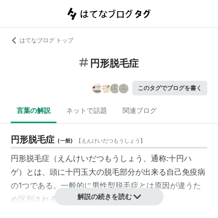
はてなブログ トップ
円形脱毛症
このタグでブログを書く
言葉の解説
ネットで話題
関連ブログ
円形脱毛症
(
一般
)
【
えんけいだつもうしょう
】
円形脱毛症（えんけいだつもうしょう、通称:十円ハ
ゲ）とは、頭に十円玉大の脱毛部分が出来る自己免疫病
の1つである。一般的に男性型脱毛症とは原因が違うた
解説の続きを読む
め区別される事が多い。（
Wikipedia
より）