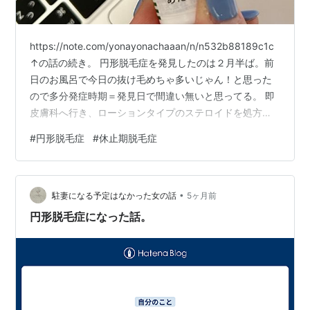
https://note.com/yonayonachaaan/n/n532b88189c1c
↑の話の続き。 円形脱毛症を発見したのは２月半ば。前
日のお風呂で今日の抜け毛めちゃ多いじゃん！と思った
ので多分発症時期＝発見日で間違い無いと思ってる。 即
皮膚科へ行き、ローションタイプのステロイドを処方し
てもらいました。 デキサメタゾンプロピオン酸エステル
#
円形脱毛症
#
休止期脱毛症
ローション 調べてみたらまあまあ強いお薬でした。。
（ここでやはり円形脱毛症ってちゃんと病気なんだなと
実感） 先生は大丈夫大丈夫ポンポン！といった具合で生
•
活はこのまま変えなくて大丈夫だよ、と愉快な感じで接
駐妻になる予定はなかった女の話
5ヶ月前
してくれつつこの先３ヶ月くらいは抜け続けるとい…
円形脱毛症になった話。