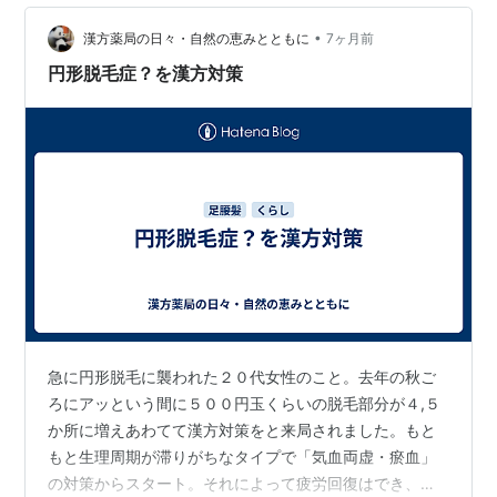
を進めていますが、今年は医療費控除を申請する予定で
•
す。医療費控除って無いよりマシという程度で、大した
漢方薬局の日々・自然の恵みとともに
7ヶ月前
ことないですよね。かかった費用から受け取った任意保
円形脱毛症？を漢方対策
険金を差し引くシステムが、どうにも姑息というか、…
急に円形脱毛に襲われた２０代女性のこと。去年の秋ご
ろにアッという間に５００円玉くらいの脱毛部分が４,５
か所に増えあわてて漢方対策をと来局されました。もと
もと生理周期が滞りがちなタイプで「気血両虚・瘀血」
の対策からスタート。それによって疲労回復はでき、朝