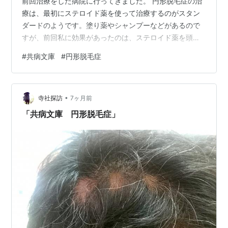
前回治療をした病院に行ってきました。 円形脱毛症の治
療は、最初にステロイド薬を使って治療するのがスタン
ダードのようです。塗り薬やシャンプーなどがあるので
すが、前回私に効果があったのは、ステロイド薬を頭皮
に直接注射するというものでした。かなり痛い治療です
#
共病文庫
#
円形脱毛症
が、今回も効果があると期待して我慢します。 この注射
は６週間のインターバルが必要で、効果を検証するのに
３回は打つとのことでした。つまり、功を奏すかどうか
•
分からない治療を、これから３カ月かけてやる訳です。
寺社探訪
7ヶ月前
その間脱毛は快方に向かうかもしれないし、一気に悪化
「共病文庫 円形脱毛症」
するかもしれません。 先生の説明によるとまだ初…