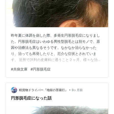
昨年夏に体調を崩した際、多発生円形脱毛症になりまし
た。円形脱毛症はいわゆる男性型脱毛とは別モノで、原
因や治療法も異なるそうです。なかなか治らなかった
り、治っても再発したりと、厄介な症状とされていま
す。 近所で評判の皮膚科に通うこと２ヶ月。様々な治療
をしていただきましたが効果なく、脱毛症治療を得意と
#
共病文庫
#
円形脱毛症
している皮膚科を紹介されました。その皮膚科での治療
が功を奏し、今年の２月頃に完治に至りました。ただ、
完治と言っても、全体的な毛量が減ってしまい、髪質も
•
細く弱々しくなってしまいました。まぁ、もう良い年齢
軽貨物ドライバー『地獄の菩薩行』
9ヶ月前
だし、そもそも外見に無頓着なので、気にすること無く
円形脱毛症になった話
過ごしていました。 （※ 写真はイメージのためのフリ…