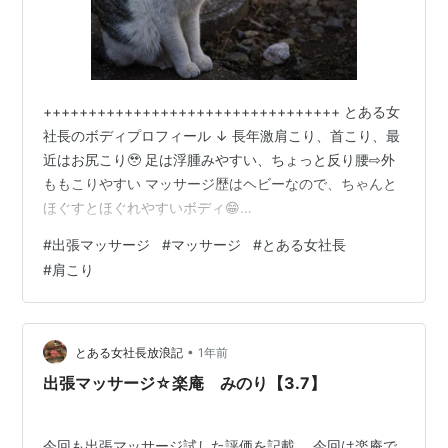
+++++++++++++++++++++++++++++++++ とある女
社長のボディプロフィール ↓ 長年激肩こり、首こり、最
近はお尻こり🥹 足は浮腫みやすい、ちょっと反り腰⇨外
ももこりやすい マッサージ歴はヘビーなので、ちゃんと
ほぐすとほぐれやすいボディ😁
+++++++++++++++++++++++++++++++++ 足がパン
#
出張マッサージ
#
マッサージ
#
とある女社長
パンでどうしようもないということで、、、出張マッサ
#
肩こり
ージをまたもや呼ぶわたし。 出張マッサージにかなりの
金額落としてるいいカモ🦆かも🫣笑 それでもいいの！ 体
が楽になるなら☀️ 楽にしてくれるゴッドハンドを探す旅
は本日も続くのです〜 今回はAmoreにお願いして…
•
とある女社長放浪記
1年前
出張マッサージ☆楽庵 みのり【3.7】
今回も出張マッサージ試した評価を記載。 今回は楽庵で