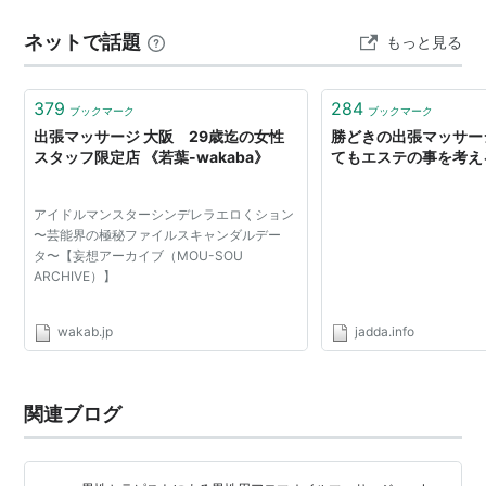
ネットで話題
もっと見る
379
284
ブックマーク
ブックマーク
出張マッサージ 大阪 29歳迄の女性
勝どきの出張マッサー
スタッフ限定店 《若葉-wakaba》
てもエステの事を考え
アイドルマンスターシンデレラエロくション
〜芸能界の極秘ファイルスキャンダルデー
タ〜【妄想アーカイブ（MOU-SOU
ARCHIVE）】
wakab.jp
jadda.info
関連ブログ