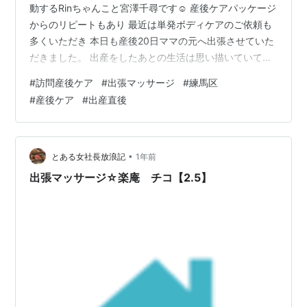
動するRinちゃんこと宮澤千尋です☺️ 産後ケアパッケージ
からのリピートもあり 最近は単発ボディケアのご依頼も
多くいただき 本日も産後20日ママの元へ出張させていた
だきました。 出産をしたあとの生活は思い描いていても
出産をしたあとの じぶんの体がどうなっているか 想像す
#
訪問産後ケア
#
出張マッサージ
#
練馬区
ることはありましたか？？ 妊娠している間は近づいてく
#
産後ケア
#
出産直後
る 「出産」という大きな大きな目標に向かって ココロの
準備をするのにいっぱいいっぱい。 無事に出産すればそ
れで体の方はゴール！！ あとは赤ちゃんの育児へ気持ち
を切り替える！！ わたしは第一子の妊娠中はそう思って
•
とある女社長放浪記
1年前
いました。 い…
出張マッサージ☆楽庵 チコ【2.5】