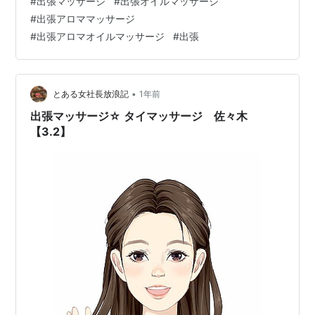
#
出張マッサージ
#
出張オイルマッサージ
て交通費などが発生する場合がありますので ご理解よろ
#
出張アロママッサージ
しくお願いします。(>_<) https://calmtime.p-kit.com/ 男
#
出張アロマオイルマッサージ
#
出張
同士,男の趣味,大人の趣味,定年後の趣味,自分の時間,自分
へのご褒美,自分へのプレゼント,男性マッサージ,男性セ
ラピスト,男性施術者,メ…
•
とある女社長放浪記
1年前
出張マッサージ☆ タイマッサージ 佐々木
【3.2】