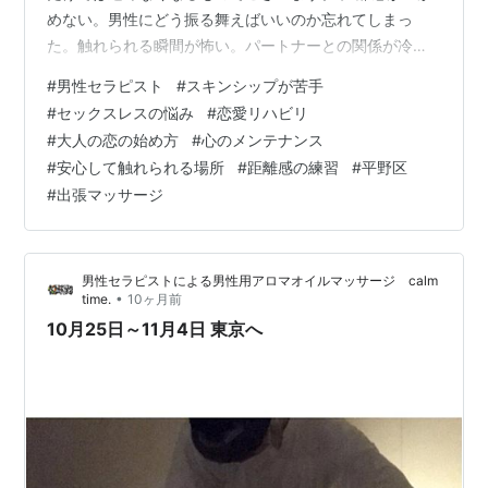
めない。男性にどう振る舞えばいいのか忘れてしまっ
た。触れられる瞬間が怖い。パートナーとの関係が冷え
たまま、心だけが取り残されている。 そのような静かな
#
男性セラピスト
#
スキンシップが苦手
痛みを抱えた女性がそっと羽を休めに来られる場所であ
#
セックスレスの悩み
#
恋愛リハビリ
りたいと願っております。 男性セラピストによるオイル
#
大人の恋の始め方
#
心のメンテナンス
トリートメントRelaxTime ◆ このサロンは「練習のため
#
安心して触れられる場所
#
距離感の練習
#
平野区
の、安全な場所」でございます 私がご提供しているの
#
出張マッサージ
は、単なるオイルトリートメントではございません。
「大切に触れられるとはどういう感…
男性セラピストによる男性用アロマオイルマッサージ calm
•
time.
10ヶ月前
10月25日～11月4日 東京へ