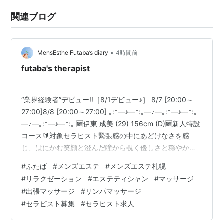
関連ブログ
•
MensEsthe Futaba’s diary
4時間前
futaba's therapist
“業界経験者”デビュー!!［8/1デビュー♪］ 8/7 [20:00～
27:00]8/8 [20:00～27:00] ｡:*―♪―*:｡―♪―｡:*―♪―*:｡
―♪―｡:*―♪―*:｡ 🆕伊東 成美 (29) 156cm (D)🆕新人特設
コース🔰対象セラピスト緊張感の中にあどけなさを感
じ、はにかむ笑顔と澄んだ瞳から覗く優しさと穏やか
さ。初々しさを残しながらもこれまで培ってきた経験を
#
ふたば
#
メンズエステ
#
メンズエステ札幌
活かした安心感の溢れる手技は大きな魅力。柔らかな手
#
リラクゼーション
#
エステティシャン
#
マッサージ
の温もりと丁寧な手技で日常の疲れを上質な癒しへと昇
#
出張マッサージ
#
リンパマッサージ
華いたします♪向上心と吸収力にも兼ね備え新たな手技一
#
セラピスト募集
#
セラピスト求人
つひとつを真摯に吸収する姿勢からはさらなる成長が期
待される逸材で…