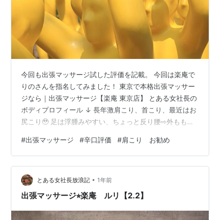
今回も出張マッサージ試した評価を記載。 今回は楽庵で
りのさんを指名してみました！ 東京で本格出張マッサー
ジなら｜出張マッサージ【楽庵 東京店】 とある女社長の
ボディプロフィール ↓ 長年激肩こり、首こり、最近はお
尻こり🥹 足は浮腫みやすい、ちょっと反り腰⇨外ももこ
りやすい マッサージ歴はヘビーなので、ちゃんとほぐす
#
出張マッサージ
#
辛口評価
#
肩こり お勧め
とほぐれやすいボディ😁 今回も足と鎖骨付近集中で依
頼！ 【とある女社長辛口評価】 ※マッサージは辛口評価
楽庵 りの 4.25 コスパ ★★★★☆ 対応 ★★★★★ 技
•
量 ★★★★☆ 終わった後の楽さ ★★★★☆ 一言
とある女社長放浪記
1年前
「お！今回はちょっと違う！」 と触られた瞬間に感じる
出張マッサージ⭐︎楽庵 ルリ【2.2】
うまさ😁 し…