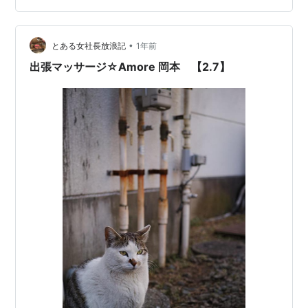
※マッサージは辛口評価 楽庵 チコ 2.5 コスパ
★★★☆☆ 対応 ★★★☆☆ 技量 ★★☆☆☆ 終わった
後の楽さ ★★☆☆☆ 一言で言うと‥ ごく普…
•
とある女社長放浪記
1年前
出張マッサージ☆Amore 岡本 【2.7】