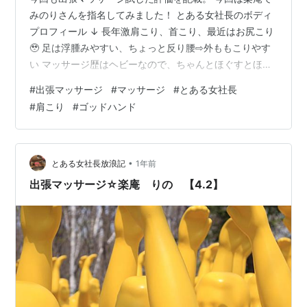
みのりさんを指名してみました！ とある女社長のボディ
プロフィール ↓ 長年激肩こり、首こり、最近はお尻こり
🥹 足は浮腫みやすい、ちょっと反り腰⇨外ももこりやす
い マッサージ歴はヘビーなので、ちゃんとほぐすとほぐ
れやすいボディ😁 今回は足と鎖骨付近集中で依頼！ 【と
#
出張マッサージ
#
マッサージ
#
とある女社長
ある女社長辛口評価】 ※マッサージは辛口評価 楽庵 みの
#
肩こり
#
ゴッドハンド
り 3.75 コスパ ★★★★☆ 対応 ★★★★☆ 技量
★★★☆☆ 終わった後の楽さ ★★★★☆ 一言 結構い
いかも！！ しかも、終わった後、極楽で爆睡したのです
が、、Uberの荷物を中に入れて帰ってくれる気遣い😭‼️
•
とある女社長放浪記
1年前
マッサ…
出張マッサージ☆楽庵 りの 【4.2】