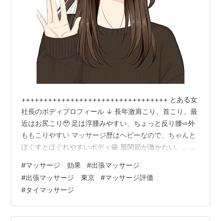
+++++++++++++++++++++++++++++++++ とある女
社長のボディプロフィール ↓ 長年激肩こり、首こり、最
近はお尻こり🥹 足は浮腫みやすい、ちょっと反り腰⇨外
ももこりやすい マッサージ歴はヘビーなので、ちゃんと
ほぐすとほぐれやすいボディ😁 股関節が激かたい、、
+++++++++++++++++++++++++++++++++ 最近ブロ
#
マッサージ 効果
#
出張マッサージ
グはご無沙汰だけど、マッサージはちょこちょこ受けて
#
出張マッサージ 東京
#
マッサージ評価
ました😊 こないだまでは楽庵をへビーリピートしてたけ
#
タイマッサージ
ど、最近の流行りは タイマッサージさん。 東京都内 出
張マッサージ【タイマッサージ東京】
=======================…