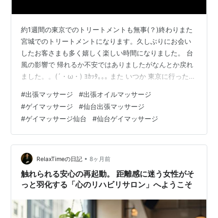
約1週間の東京でのトリートメントも無事(？)終わりまた
宮城でのトリートメントになります。久しぶりにお会い
したお客さまも多く嬉しく楽しい時間になりました。 台
風の影響で 帰れるか不安ではありましたがなんとか戻れ
ました。。(´・ω・) ﾖｶｯﾀ｡｡｡ また いつか 東京に行った際
は よろしくお願いします。ありがとうございました( ´･
#
出張マッサージ
#
出張オイルマッサージ
ω･(･д･` ) ﾊｸﾞ ーーー 日々過ごしている中で イライラし
#
ゲイマッサージ
#
仙台出張マッサージ
たり落ち込んだり精神的にお疲れではないですか？ 誰か
#
ゲイマッサージ仙台
#
仙台ゲイマッサージ
に触れられるとホッとするような安心感。 たまには肩の
力をぬいてリラックスいかがでしょうか。 宮城県 仙台市
男性セラピストによる男性用アロマオイルマ…
•
RelaxTimeの日記
8ヶ月前
触れられる安心の再起動。 距離感に迷う女性がそ
っと羽化する「心のリハビリサロン」へようこそ