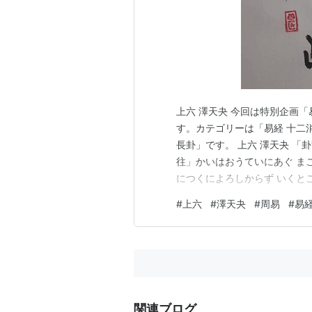
上六 澤天夬 今回は特別企画
す。カテゴリーは「易経 十二消
長卦」です。 上六 澤天夬 「卦
往」かいはおうていにあぐ ま
につくによろしからず いくと
ばうなし ついにきょうあり。
#
上六
#
澤天夬
#
周易
#
易
は変化します、堰は切れて決
わり」か「単なる没落…
関連ブログ