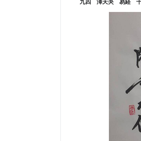
九四 澤天夬 易経 