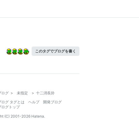
このタグでブログを書く
ブログ
>
未指定
>
十二消長卦
ブログ タグとは
ヘルプ
開発ブログ
ブログトップ
ht (C) 2001-
2026
Hatena.