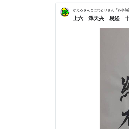
かえるさんとにわとりさん「四字熟
上六 澤天夬 易経 