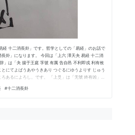
「易経 十二消長卦」です。哲学としての「易経」のお話で
長卦」になります。 今回は「上六 澤天夬 易経 十二消
辞」は「夬 揚于王庭 孚號 有厲 告自邑 不利即戎 利有攸
ことにてよばうあやうきあり つぐるにゆうよりす じゅう
ころあるによろし。です。 「上爻」は「无號 終有凶」よ
 どういう感じなの？ 叫んでも、何をしても、一気に状況
経
#
十二消長卦
壊します。今までの努力や学びによってそれは「生まれ変