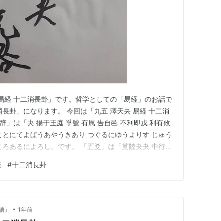
「易経 十二消長卦」です。哲学としての「易経」のお話で
長卦」になります。 今回は「九五 澤天夬 易経 十二消
辞」は「夬 揚于王庭 孚號 有厲 告自邑 不利即戎 利有攸
ことにてよばうあやうきあり つぐるにゆうよりす じゅう
ころあるによろし。です。 「五爻」は「莧陸夬夬 中行无
こうとがなし。 どういう感じなの？ 目の前の問題しっか
経
#
十二消長卦
要するに中庸、要するにバランスを取った道を行くこと、
•
語」
1年前