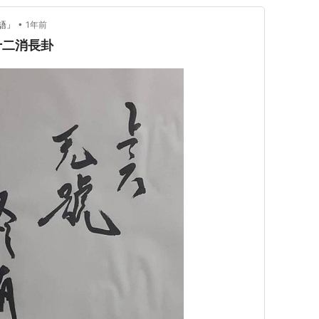
•
語」
1年前
十二消長卦