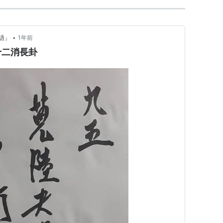
•
語」
1年前
十二消長卦