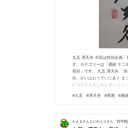
九五 澤天夬 今回は特別企画
す。カテゴリーは「易経 十二消
長卦」です。 九五 澤天夬 「卦
往」かいはおうていにあぐ ま
につくによろしからず いくと
咎」けんりくかいかい ちゅう
#
九五
#
澤天夬
#
周易
#
易
り解決していくこと、中行、
を意味します。 「莧…
かえるさんとにわとりさん「四字熟