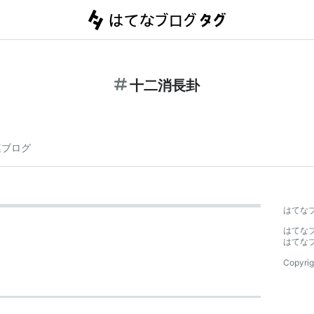
十二消長卦
連ブログ
はてな
はてな
はてな
Copyrig