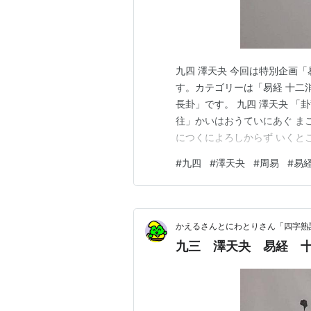
九四 澤天夬 今回は特別企画
す。カテゴリーは「易経 十二消
長卦」です。 九四 澤天夬 「卦
往」かいはおうていにあぐ ま
につくによろしからず いくと
牽羊悔亡 聞言不信」いさらえ
#
九四
#
澤天夬
#
周易
#
易
くいほろぶ ことをきいてしん
着いて座ること…
かえるさんとにわとりさん「四字熟
九三 澤天夬 易経 