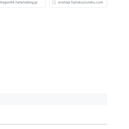
etragon64.hatenablog.jp
evetopi.fujirakuizuraku.com