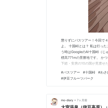
懲りずにバスツアー！今回で４
よ。 十国峠とは？ 私は行っ
う時はGoogleのAI十国峠
標高771mの景勝地です。 
下総・安房の10の国が見渡せ
ルカーでの空中散歩が楽しめま
#
バスツアー
#
十国峠
#
わさ
ってありがたい。 ７：５０大
#
伊豆フルーツパーク
にて昼食・いちご狩り １３：
•
mo-diary
7ヶ月前
大室温泉（伊豆高原）・