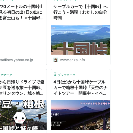
770メートルの十国峠山
ケーブルカーで【十国峠】へ
見る初日の出♪日の出に
行こう - 満喫！わたしの自分
る富士山も！＜十国峠ケ
時間
ルカー＞ （伊豆新聞） -
oo!ニュース
eadlines.yahoo.co.jp
www.eriza.info
6
ックマーク
ブックマーク
から日帰りドライブで箱
4日(土)から十国峠ケーブル
伊豆を巡る旅〜十国峠、
カーで箱根十国峠「天空のナ
マリンタウン、城ヶ崎海
イトツアー」開催中 - イベと
湯の国会館を巡る〜 - テ
ぴ ～ふじ楽いず楽～
ちのにっきちょう