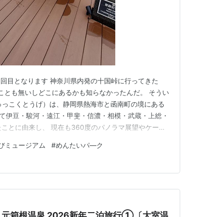
回目となります 神奈川県内発の十国峠に行ってきた
たことも無いしどこにあるかも知らなかったんだ。 そうい
（じゅっこくとうげ）は、静岡県熱海市と函南町の境にある
かつて伊豆・駿河・遠江・甲斐・信濃・相模・武蔵・上総・
たことに由来し、 現在も360度のパノラマ展望やケーブ
す。 このように教えてくれた！！ すぐに答えが分かる
びミュージアム
#
めんたいパ―ク
船駅出 １０：００十国峠 １２：００伊豆フルーツパーク
４０…
元箱根温泉 2026新年二泊旅行①〔大室温