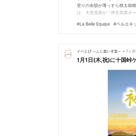
登りの余韻が薄っすら残る箱
は、大室温泉が「伊豆高原オーベルジ
温泉が「VIALA箱根湖悠」
#
La Belle Equipe
#
ベルエキ
宿がある伊豆高原でも最高級
い」と思っていた宿。「VIAL
•
イベとぴ ～ふじ楽いず楽～
7ヶ月
1月1日(木,祝)に十