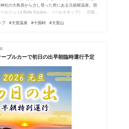
根神社の大鳥居から少し登った所にある元箱根温泉。宿
ュ La Belle Equipe」（ベルエキップ）、元箱根
（こゆう）。「ベルエキップ」はわんこファーストの多くの
ップ
#
大室温泉
#
十国峠
#
大室山
宿のひとつで、「（ももを連れて）一度は泊まってみた
A箱根…
前
国峠ケーブルカーで初日の出早朝臨時運行予定