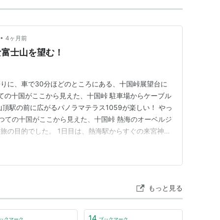
•
4ヶ月前
な富士山を望む！
りに、車で30分ほどのところにある、十国峠展望台に
つての十国がここから見えた、十国峠 駐車場からケーブル
頂駅の前に広がるパノラマテラス1059が楽しい！ やっ
かつての十国がここから見えた、十国峠 熱海のオーベルジ
旅の目的でした。 1日目は、熱海駅からすぐの来宮神社
に何がある？と調べて十国峠展望台がある！ お天気がい
のだ！ 4年前に、強羅に宿泊して、箱根ロープウェイで
谷から…
もっと見る
14
ックマーク
ブックマーク