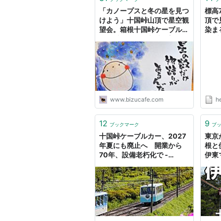
「カノープスと冬の星を見つ
標高
けよう」十国峠山頂で星空観
頂で
望会。箱根十国峠ケーブルカ
染ま
ーに乗って。 - 珈琲屋美豆
ーブ
GalleryBizu
Yah
www.bizucafe.com
h
12
9
ブックマーク
ブ
十国峠ケーブルカー、2027
東京
年夏にも廃止へ 開業から
根と
70年、設備老朽化で -
伊東
TRAICY（トライシー）
岸、
トた