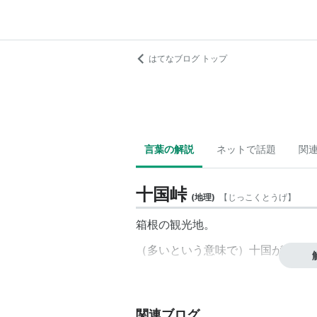
はてなブログ トップ
言葉の解説
ネットで話題
関
十国峠
(
地理
)
【
じっこくとうげ
】
箱根の観光地。
（多いという意味で）十国が見渡せ
関連ブログ