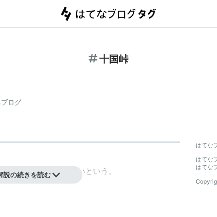
十国峠
連ブログ
はてな
はてな
はてな
るというほど眺望がよいという。
解説の続きを読む
Copyrig