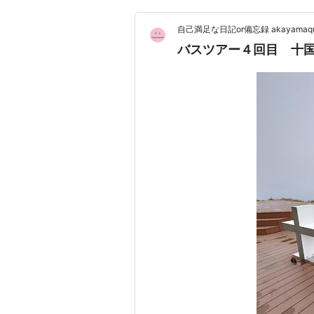
自己満足な日記or備忘録 akaya
バスツアー４回目 十