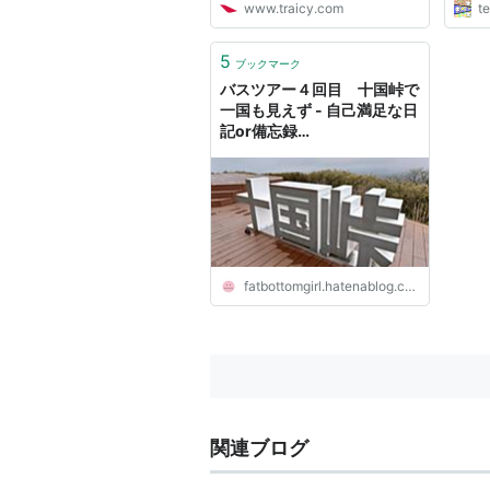
www.traicy.com
t
5
ブックマーク
バスツアー４回目 十国峠で
一国も見えず - 自己満足な日
記or備忘録
akayamaqueen
fatbottomgirl.hatenablog.com
関連ブログ