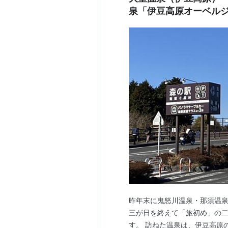
泉「伊豆高原オーベルジュ L
昨年末に鬼怒川温泉・那須温
三が日を終えて「旅初め」の二
す。 訪ねた温泉は、伊豆高原