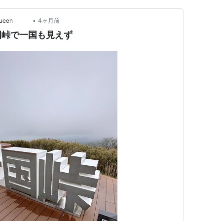
•
maqueen
4ヶ月前
国峠で一国も見えず