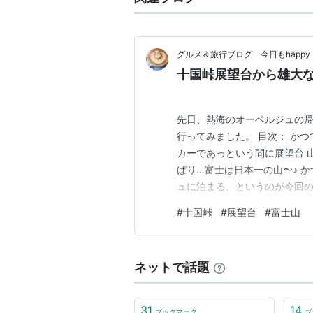
グルメ＆旅行ブログ 今日もhappy
十国峠展望台から雄大
先日、熱海のオーベルジュの帰
行ってみました。 目次： か
カーであっという間に展望台 山
ぱり…富士は日本一の山〜♪ 
ュに泊まる、というのが今回の
に行きました。 2日目、周辺
#
十国峠
#
展望台
#
富士山
いと、ここから富士山が見える
大涌谷へ向かいました。 大涌
ネットで話題
31
14
ブックマーク
ブ