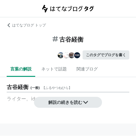
はてなブログ トップ
古谷経衡
このタグでブログを書く
言葉の解説
ネットで話題
関連ブログ
古谷経衡
(
一般
)
【
ふるやつねひら
】
ライター。
id:aniotahosyu
解説の続きを読む