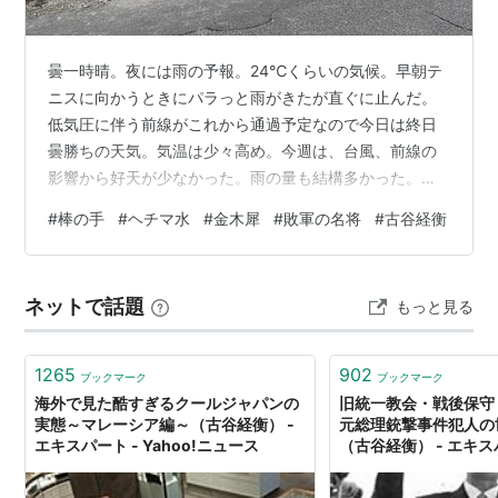
曇一時晴。夜には雨の予報。24℃くらいの気候。早朝テ
ニスに向かうときにパラっと雨がきたが直ぐに止んだ。
低気圧に伴う前線がこれから通過予定なので今日は終日
曇勝ちの天気。気温は少々高め。今週は、台風、前線の
影響から好天が少なかった。雨の量も結構多かった。気
温はかなり高めで、月曜は真夏日越え、17日は真夏日に
#
棒の手
#
ヘチマ水
#
金木犀
#
敗軍の名将
#
古谷経衡
近い気温だった。ちなみに去年の17日、名古屋では真夏
日越えだったようだ。来週前半は前線の影響が残るが、
後半からは気温も少し下がり秋らしくなってくる模様。
ネットで話題
もっと見る
「敗軍の名将」(古谷経衡、幻冬舎新書)読了。今回は海外
ミステリーから離れてノンフィクション。以前から古谷
氏がライフワークとして太平洋戦争での激戦…
1265
902
ブックマーク
ブックマーク
海外で見た酷すぎるクールジャパンの
旧統一教会・戦後保守
実態～マレーシア編～（古谷経衡） -
元総理銃撃事件犯人の
エキスパート - Yahoo!ニュース
（古谷経衡） - エキスパー
ニュース