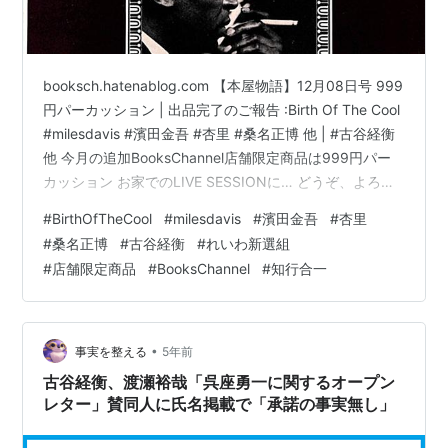
booksch.hatenablog.com 【本屋物語】12月08日号 999
円パーカッション | 出品完了のご報告 :Birth Of The Cool
#milesdavis #濱田金吾 #杏里 #桑名正博 他 | #古谷経衡
他 今月の追加BooksChannel店舗限定商品は999円パー
カッション お家でのLIVE SESSIONに… どうぞ、よろし
くお願い致します。結構本格的な音がしますので、ぜひ
#
BirthOfTheCool
#
milesdavis
#
濱田金吾
#
杏里
ご遠慮無く試しに叩いてみたい方はレジまでお申し付け
#
桑名正博
#
古谷経衡
#
れいわ新選組
頂ければ幸いです。 youtu.be その他short UPさせて頂い
#
店舗限定商品
#
BooksChannel
#
知行合一
ております。新しく行動した時はUPさせて頂こうと思っ
ています。ご登録…
•
事実を整える
5年前
古谷経衡、渡瀬裕哉「呉座勇一に関するオープン
レター」賛同人に氏名掲載で「承諾の事実無し」