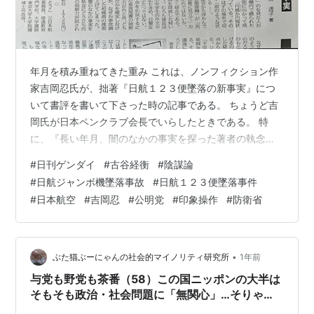
年月を積み重ねてきた重み これは、ノンフィクション作
家吉岡忍氏が、拙著『日航１２３便墜落の新事実』につ
いて書評を書いて下さった時の記事である。 ちょうど吉
岡氏が日本ペンクラブ会長でいらしたときである。 特
に、『長い年月、闇のなかの事実を探った著者の執念に
どう立ち向かうか。読者の洞察力が試される』という書
#
日刊ゲンダイ
#
古谷経衡
#
陰謀論
評に、私は心の底から感謝した。 （２０１７年付１０月
#
日航ジャンボ機墜落事故
#
日航１２３便墜落事件
２３日、公明新聞） 国土交通大臣が、政権与党の公明党
#
日本航空
#
吉岡忍
#
公明党
#
印象操作
#
防衛省
議員であることが固定しているため、わざわざ公明党の
新聞に掲載をしてくださった。ここに至るいきさつは今
でも鮮明に覚えている。 私は、大学院時代にジャーナリ
ズムとは何かを教えて下さった立花隆氏と、…
•
ぶた猫ぶーにゃんの社会的マイノリティ研究所
1年前
与党も野党も茶番（58）この国ニッポンの大半は
そもそも政治・社会問題に「無関心」…そりゃ茶
番政党の訴えも「刺さらない」わけだ