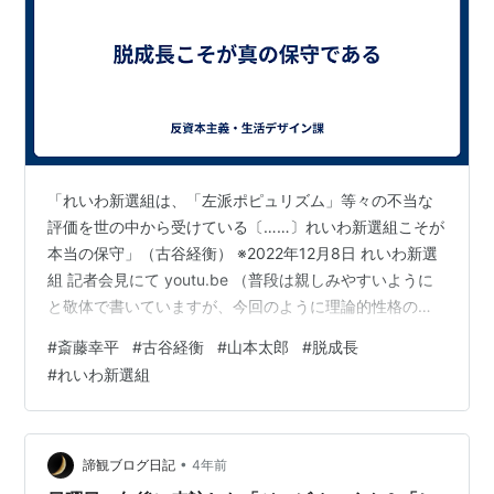
「れいわ新選組は、「左派ポピュリズム」等々の不当な
評価を世の中から受けている〔……〕れいわ新選組こそが
本当の保守」（古谷経衡） ※2022年12月8日 れいわ新選
組 記者会見にて youtu.be （普段は親しみやすいように
と敬体で書いていますが、今回のように理論的性格の強
いものに関しては、私が書きなれている常体で書きたい
#
斎藤幸平
#
古谷経衡
#
山本太郎
#
脱成長
と思います。） 斎藤幸平『人新世の「資本論」』 脱成長
#
れいわ新選組
主義への反論に答える 柿埜真吾『自由と成長の経済学』
中野剛志「脱成長は経済成長をもたらす」 れいわ新選組
についての研究 文化と伝統を守る脱成長 れいわの政策と
脱成長主義 本ブログは「反資本主義」を掲げているが、
•
諦観ブログ日記
4年前
より詳しく…