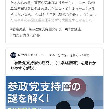
たとみられる」宣言が気象庁より発せられ、ニッポン列
島は連日猛暑に包まれることになってしまった…ああ生
きづらいなあ。 今回も「与党も野党も茶番」。もしかし
たら今月の参議院議員通常選挙で大躍進するかもしれな
い「オレンジの政党」支持層研究記事から思ったことを
#
古谷経衡
#
参政党支持層の研究
#
雨宮処凛
綴る。 ニッポン国民の大半はそもそも政治・社会問題に
#
与党も野党も茶番
「無関心」 早速だが、こちらの記事を紹介する。
news.yahoo.co.jp 以前の本シリーズ連載で著書を紹介し
た「古谷経衡（ふるや・つねひら）」氏の「オレンジの
政党」支持層への考察記事である。著書を紹介した記事
•
NEWS QUEST ニュースの「はてな」を解く
1年前
はこちら。 sgtyamab…
「参政党支持層の研究」（古谷経衡著）を超わか
りやすく解説！