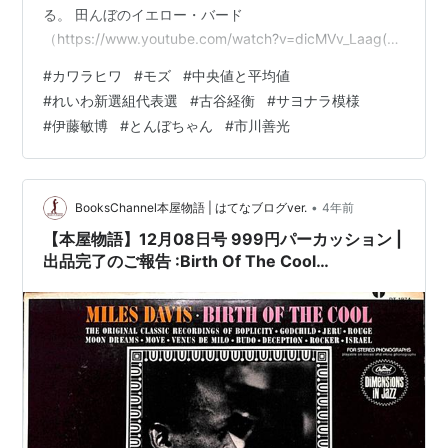
る。 田んぼのイエロー・バード
（https://www.youtube.com/watch?v=dicMVv_Laag(-
_-;)）のはずなのに、どうしてだろうか？
#
カワラヒワ
#
モズ
#
中央値と平均値
https://www.youtube.com/watch?v=wfjIWa4i6hQ やは
#
れいわ新選組代表選
#
古谷経衡
#
サヨナラ模様
り、昨朝に目撃した、次の写真（Twitter投稿を含め、３
#
伊藤敏博
#
とんぼちゃん
#
市川善光
枚）にある「モズ子」さんの方が、人気鳥である。
❶「中央値」と「平均値」の違いは？⇦一億総中流社会下
ではあまり問題視されなかったものの…
•
BooksChannel本屋物語 | はてなブログver.
4年前
【本屋物語】12月08日号 999円パーカッション |
出品完了のご報告 :Birth Of The Cool
#milesdavis #濱田金吾 #杏里 #桑名正博 他 | #古
谷経衡 他