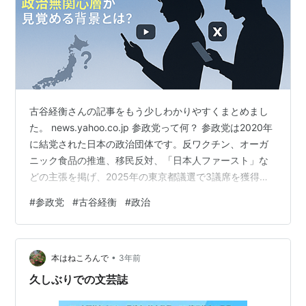
古谷経衡さんの記事をもう少しわかりやすくまとめまし
た。 news.yahoo.co.jp 参政党って何？ 参政党は2020年
に結党された日本の政治団体です。反ワクチン、オーガ
ニック食品の推進、移民反対、「日本人ファースト」な
どの主張を掲げ、2025年の東京都議選で3議席を獲得し
て注目を集めました。予想以上の結果で「大番狂わせ」
#
参政党
#
古谷経衡
#
政治
と言われています。 どんな人が支持してるの？ 参政党の
支持者には、以下のような特徴があります： 年齢層：40
代〜50代の中年層、特に女性が多い。 職業：フリーラン
•
ス、専業主婦、自営業、パートなど。生活に困窮してい
本はねころんで
3年前
る人ではなく、普通に働く「市井の人々（庶民）」。 政
久しぶりでの文芸誌
治への関…