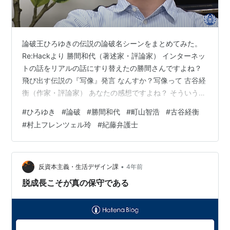
論破王ひろゆきの伝説の論破名シーンをまとめてみた。
Re:Hackより 勝間和代（著述家・評論家） インターネッ
トの話をリアルの話にすり替えたの勝間さんですよね？
飛び出す伝説の『写像』発言 なんすか？写像って 古谷経
衡（作家・評論家） あなたの感想ですよね？ そういう風
にしか理解できない知能の問題だと思うんですけど 紀藤
#
ひろゆき
#
論破
#
勝間和代
#
町山智浩
#
古谷経衡
弁護士 なんかそういうデータあるんですか？ 町山智浩
#
村上フレンツェル玲
#
紀藤弁護士
（評論家） 町山さん、今ウソつきましたよね まずウソつ
いた部分だけ訂正してもらっていいですか？ 村上フレン
ツェル玲（村上世彰の次女） 自分が上の人間側であるの
がガンガン伝わってくるのはどうかと思う 全部、親のお
•
反資本主義・生活デザイン課
4年前
金でやってるだ…
脱成長こそが真の保守である