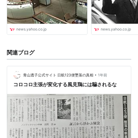
news.yahoo.co.jp
news.yahoo.co.jp
関連ブログ
•
青山透子公式サイト 日航123便墜落の真相
1年前
コロコロ主張が変化する風見鶏には騙されるな