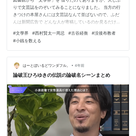
りで文芸誌をのぞいてみることになりました。 当方の行
きつけの本屋さんには文芸誌なんて並ばないので、ふだ
んは新聞広告で どんな人が寄稿しているのか見るだけで
終わっています。図書館に行かなくては、 文芸誌もチェ
#
文學界
#
西村賢太一周忌
#
古谷経衡
#
没後布教者
ックできないというのが、当方の現実ですね。まあ図書
#
小銭を数える
館で手にする ことができるだけでもよろしいのかな。 と
いうことで、「文學界」３月号の目次を開いて、せっか
くだから何かほかに 気になるものはないかとチェックす
ることにです。 そうしましたら、「西村賢太一周忌 古谷
•
はーとぼいるどワンダフル。
4年前
経衡 『蝙蝠か燕か』論 西村賢太…
論破王ひろゆきの伝説の論破名シーンまとめ